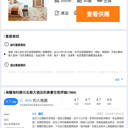
300㎡
30層
空調
查看供應
淋浴
電視機
冰箱
重要資訊
城市重要資訊
根據《浙江省生活垃圾管理條例》相關規定，自2021年5月1日起，全市住宿服務單位（酒店、賓館等）不再主動向
客人提供一次性消費用品，包括牙刷、牙膏、梳子、肥皂、浴液等。如您需要可聯繫酒店索取。
酒店重要資訊
酒店提示：根據《浙江省生活垃圾管理條例》，落實引導綠色消費，自2021年5月1日起，酒店將不在主動提供一次
性用品。如您有需要，請入住聯繫前台或快捷服務中心提供！
展開
海鹽海利開元名都大酒店的真實住客評論(1984)
4.7
4.7
4.7
4.6
99%
的人推薦
4.7
/5分
位置
清潔度
服務
設施
永安旅遊評價由真實酒店住客提供的評價。
5.0
極好
評價於：2026年08月04日
Yuan..
這次入住體驗非常滿意！酒店位置優越，出行十分方便。安排的房間乾淨整潔，床品柔軟舒
情侶
適，空調效果很好。前台小李的服務熱情周到，辦理入住快捷。房間設施衞浴齊全，熱水穩
開元名都雙床房
定。整體性價比很高，下次出行還會選擇這家，強烈推薦！去看日出和水上樂園都很方便很