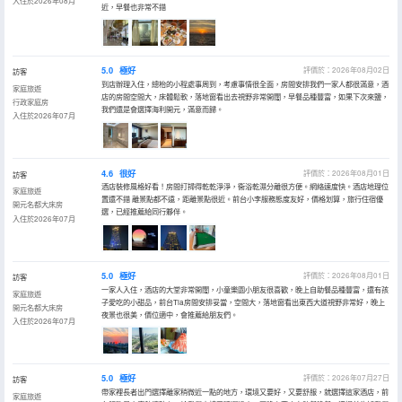
入住於2026年08月
近，早餐也非常不錯
5.0
極好
評價於：2026年08月02日
訪客
到店辦理入住，總枱的小程處事周到，考慮事情很全面，房間安排我們一家人都很滿意，酒
家庭旅遊
店的房間空間大，床體鬆軟，落地窗看出去視野非常開闊，早餐品種豐富，如果下次來鹽，
行政家庭房
我們還是會選擇海利開元，滿意而歸。
入住於2026年07月
4.6
很好
評價於：2026年08月01日
訪客
酒店裝修風格好看！房間打掃得乾乾淨淨，衞浴乾濕分離很方便。網絡速度快。酒店地理位
家庭旅遊
置還不錯 離景點都不遠，距離景點很近。前台小李服務態度友好，價格划算，旅行住宿優
開元名都大床房
選，已經推薦給同行夥伴。
入住於2026年07月
5.0
極好
評價於：2026年08月01日
訪客
一家人入住，酒店的大堂非常開闊，小童樂園小朋友很喜歡，晚上自助餐品種豐富，還有孩
家庭旅遊
子愛吃的小甜品，前台Tia房間安排妥當，空間大，落地窗看出東西大道視野非常好，晚上
開元名都大床房
夜景也很美，價位適中，會推薦給朋友們。
入住於2026年07月
5.0
極好
評價於：2026年07月27日
訪客
帶家裡長者出門選擇離家稍微近一點的地方，環境又要好，又要舒服，就選擇這家酒店，前
家庭旅遊