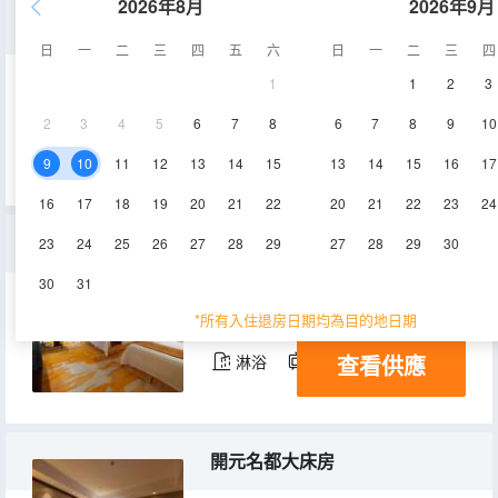
2026年8月
2026年9月
開元名都雙床房
日
一
二
三
四
五
六
日
一
二
三
四
1
1
2
3
50㎡
7-10層
空調
2
3
4
5
6
7
8
6
7
8
9
10
查看供應
電視機
冰箱
9
10
11
12
13
14
15
13
14
15
16
17
16
17
18
19
20
21
22
20
21
22
23
24
豪華雙床房
23
24
25
26
27
28
29
27
28
29
30
30
31
50㎡
11-21層
空調
*所有入住退房日期均為目的地日期
查看供應
淋浴
電視機
冰箱
開元名都大床房