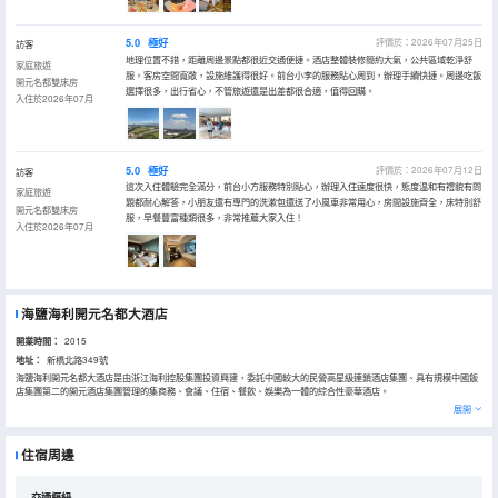
5.0
極好
評價於：2026年07月25日
訪客
地理位置不錯，距離周邊景點都很近交通便捷。酒店整體裝修簡約大氣，公共區域乾淨舒
家庭旅遊
服。客房空間寬敞，設施維護得很好。前台小李的服務貼心周到，辦理手續快捷。周邊吃飯
開元名都雙床房
選擇很多，出行省心，不管旅遊還是出差都很合適，值得回購。
入住於2026年07月
5.0
極好
評價於：2026年07月12日
訪客
這次入住體驗完全滿分，前台小方服務特別貼心，辦理入住速度很快，態度温和有禮貌有問
家庭旅遊
題都耐心解答，小朋友還有專門的洗漱包還送了小風車非常用心，房間設施齊全，床特別舒
開元名都雙床房
服，早餐豐富種類很多，非常推薦大家入住！
入住於2026年07月
海鹽海利開元名都大酒店
開業時間：
2015
地址：
新橋北路349號
海鹽海利開元名都大酒店是由浙江海利控股集團投資興建，委託中國較大的民營高星級連鎖酒店集團、具有規模中國飯
店集團第二的開元酒店集團管理的集商務、會議、住宿、餐飲、娛樂為一體的綜合性豪華酒店。
酒店佔據獨特的地理優勢，肩挑上海、杭州兩座名城，北靠嘉興，南鄰紹興、寧波，地處01省道、杭浦高速、乍嘉蘇高
展開
速、瀋海高速交匯驛站。
酒店總建築面積6.3萬平米，酒店擁有306間（套）豪華舒適、簡約時尚的智能化客房；中餐廳、宴會廳、自助餐廳、豆
撈餐廳共有餐位2000餘座，匯聚了中外各式饕餮美食；同時擁有10個不同規模的會議室，1280平米的無柱式多功能大
住宿周邊
型宴會廳能同時容納千人用餐；健身房、室內泳池、足浴、棋牌等各項設施一應俱全，齊全的設施設備與專業貼心的服
務讓您在這座繁盛的都市盡享別樣的舒適與閒逸。