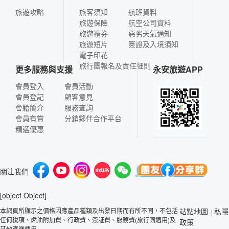
旅遊攻略
旅客須知
航班資料
旅遊保險
航空公司資料
旅遊禮券
惡劣天氣通知
旅遊短片
簽證及入境須知
電子印花
旅行團報名及責任細則
更多服務與支援
永安旅遊APP
會員登入
會員活動
會員登記
顧客意見
會籍簡介
服務查詢
會員有賞
分銷夥伴合作平台
精選優惠
關注我們
[object Object]
本網頁所顯示之價格因應產品種類及出發日期而有所不同，不包括
站點地圖
私隱
|
任何稅項、燃油附加費、行政費、簽証費、服務費(旅行團適用)及
政策
其他應繳費用