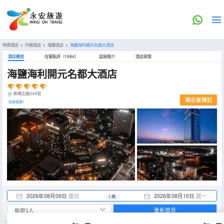
特價酒店
>
中國酒店
>
海鹽酒店
>
海鹽海利開元名都大酒店
酒店概览
住客點評（1984）
設施簡介
酒店政策
海鹽海利開元名都大酒店
新橋北路349號
現在就預訂
全部設施>
2026年08月09日
週日
2026年08月10日
週一
1 晚
重新搜尋