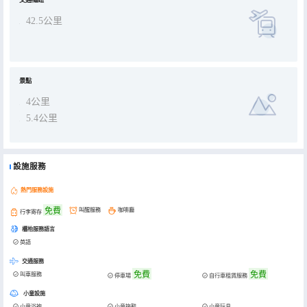
交通樞紐
42.5公里
景點
4公里
5.4公里
設施服務
熱門服務設施
免費
叫醒服務
咖啡廳
行李寄存
櫃枱服務語言
英語
交通服務
免費
免費
叫車服務
停車場
自行車租賃服務
小童設施
小童浴袍
小童拖鞋
小童玩具