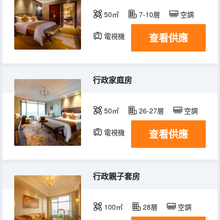
50㎡
7-10層
空調
查看供應
電視機
冰箱
行政家庭房
50㎡
26-27層
空調
查看供應
電視機
冰箱
行政親子套房
100㎡
28層
空調