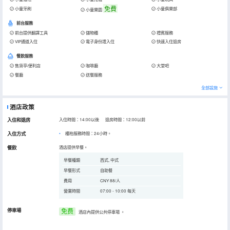
免費
小童牙刷
小童俱樂部
小童樂園
前台服務
前台提供翻譯工具
儲物櫃
禮賓服務
VIP通道入住
電子身份證入住
快速入住退房
餐飲服務
售貨亭/便利店
咖啡廳
大堂吧
餐廳
送餐服務
全部設施
酒店政策
入住和退房
入住時間：14:00以後 退房時間：12:00以前
入住方式
櫃枱服務時間：24小時。
餐飲
酒店提供早餐。
早餐種類
西式, 中式
早餐形式
自助餐
費用
CNY 88/人
營業時間
07:00 - 10:00 每天
停車場
免费
酒店內提供公共停車場
。