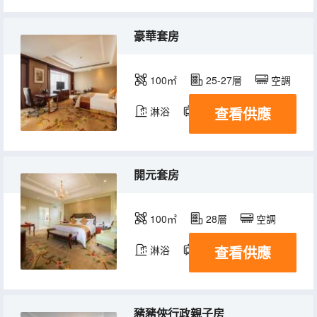
豪華套房
100㎡
25-27層
空調
查看供應
淋浴
電視機
冰箱
開元套房
100㎡
28層
空調
查看供應
淋浴
電視機
冰箱
豬豬俠行政親子房