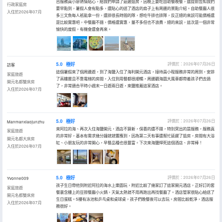
台服務員小廖熱情貼心，給我們申請了延遲退房，因晚上要吃自助餐晚餐，還提前告知我們
行政家庭房
要早點到，暑假人會有點多，還貼心的送了酒店的扇子上有周邊的景點介紹。自助餐廳人很
入住於2026年07月
多三文魚每人衹能拿一份，還排很長時間的隊，想吃牛排也排隊，反正總的來説可能價格還
是比較實惠吧，中餐廳不錯，價格還實惠，量不多但也不浪費，總的來説，這次是一個非常
愉快的度假，有機會還會再來。
5.0
極好
評價於：2026年07月26日
訪客
這個暑假來了個周邊遊，到了海鹽入住了海利開元酒店，接待員小程服務非常的周到，安排
家庭旅遊
了高樓層且不靠電梯的房間，入住到用餐都很順暢，周邊觀海園大風車都帶着孩子們去過
開元名都雙床房
了，非常適合平時小週末一日遊兩日遊，來鹽推薦這家酒店。
入住於2026年07月
5.0
極好
評價於：2026年07月26日
Manmanxiaojunzhu
來阿拉的海、再次入住海鹽開元，酒店不算新，保養的還不錯，特別突出的是服務，服務真
家庭旅遊
的非常好，基本有需求幾分鐘就就響應到，因為第二天有事還幫忙延遲了退房，房間有大浴
開元名都大床房
缸、小朋友玩的非常開心，早餐品種也很豐富。下次來海鹽焊死這個酒店、非常棒！
入住於2026年07月
5.0
極好
評價於：2026年07月26日
Yvonne009
孩子生日帶他到附近阿拉的海水上樂園玩，附近比較了幾家訂了這家開元酒店，正好訂的套
家庭旅遊
餐裏含樓上的豆撈餐廳小火鍋，天氣太熱就不用再跑出再找餐廳了。酒店管家很貼心給送了
開元名都雙床房
生日蛋糕。5樓有泳池和乒乓桌和桌球桌，孩子們晚餐後可以去玩。房間比較乾淨，酒店服
入住於2026年07月
務很好。