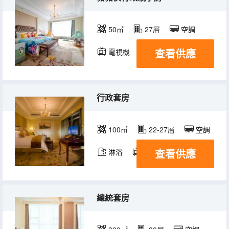
50㎡
27層
空調
查看供應
電視機
冰箱
行政套房
100㎡
22-27層
空調
查看供應
淋浴
電視機
冰箱
總統套房