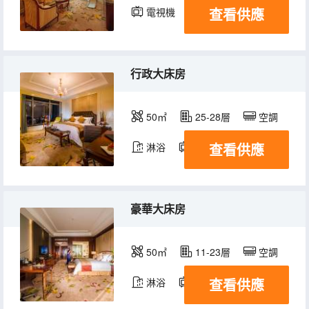
查看供應
電視機
冰箱
行政大床房
50㎡
25-28層
空調
查看供應
淋浴
電視機
冰箱
豪華大床房
50㎡
11-23層
空調
查看供應
淋浴
電視機
冰箱