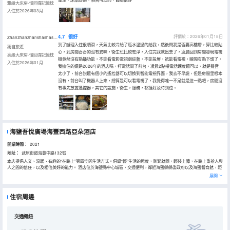
雅緻大床房-慢回彈記憶枕
入住於2026年03月
4.7
很好
評價於：2026年01月18日
Zhanzhanzhanshashasha
到了辦理入住很順滑，天氣比較冷給了瓶水温過的給我，然後問我是否要高樓層，算比較貼
獨自旅遊
心，到房間香香的沒有異味，衞生也比較乾淨，入住完我就出去了，凌晨回到房間發現電視
高級大床房-慢回彈記憶枕
機竟然沒有點播功能，不能看電影電視劇綜藝，不能投屏，衹能看電視，瞬間有點下頭了，
入住於2026年01月
我這住的還是2026年的酒店嗎，打電話問了前台，凌晨2點接電話速度還可以，就是聲音
太小了，前台説還有個小的遙控器可以切換到智能電視界面，我去不早説，但是房間里根本
沒有，前台叫了機器人上來，總算是可以看電視了，我覺得唯一不足就是這一點吧，房間沒
有事先放置遙控器，其它的設施，衞生，服務，都挺好及時到位。
海鹽吾悅廣場海豐西路亞朵酒店
開業時間：
2021
地址：
武原街道海豐中路132號
本店提倡人文、温暖、有趣的“在路上”第四空間生活方式。倡導“輕”生活的態度，刪繁就簡，輕裝上陣，在路上重拾人與
人之間的信任，以及相信美好的能力。 酒店位於海鹽縣中心城區，交通便利，鄰近海鹽縣縣委政府以及海鹽體育館，距
離海鹽吾悅廣場約1.8公里，綺園景區約2.7公里，海鹽名勝景區“南北湖”車程約30分鐘。
展開
酒店以閲讀和攝影為主題，所有床品均採用國際品牌普蘭特定製床墊、記憶枕，裸棉系列，體研究所繫列洗護沐三件
套，泉林本色捲紙，致力為賓客營造一個舒適、簡約、樸實、靜謐的差旅體驗，100M高速光纖，全Wi-Fi覆蓋，酒店設
有餐廳（相招），洗衣房（出塵），會議室（共語）為您提供一個自在、放鬆的居住空間，是商務出行的優質選擇。
住宿周邊
在亞朵，總有不期而遇的温暖！
交通樞紐