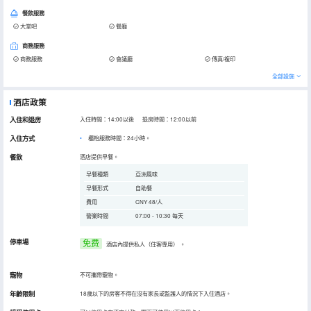
餐飲服務
大堂吧
餐廳
商務服務
商務服務
會議廳
傳真/複印
全部設施
酒店政策
入住和退房
入住時間：14:00以後 退房時間：12:00以前
入住方式
櫃枱服務時間：24小時。
餐飲
酒店提供早餐。
早餐種類
亞洲風味
早餐形式
自助餐
費用
CNY 48/人
營業時間
07:00 - 10:30 每天
停車場
免费
酒店內提供私人（住客專用）
。
寵物
不可攜帶寵物。
年齡限制
18歲以下的房客不得在沒有家長或監護人的情況下入住酒店。