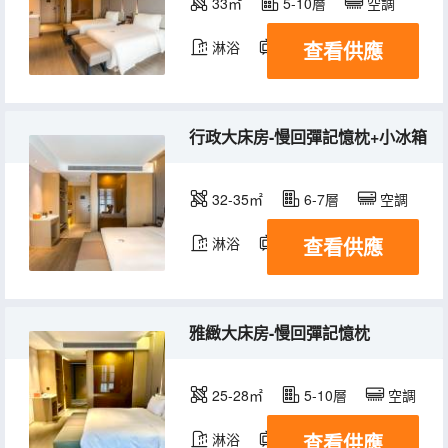
33㎡
5-10層
空調
查看供應
淋浴
電視機
冰箱
行政大床房-慢回彈記憶枕+小冰箱
32-35㎡
6-7層
空調
查看供應
淋浴
電視機
雅緻大床房-慢回彈記憶枕
25-28㎡
5-10層
空調
查看供應
淋浴
電視機