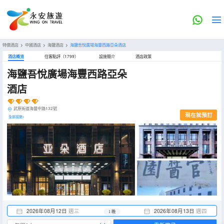
特價酒店
>
中國酒店
>
海鹽酒店
>
海鹽吾悅廣場海豐西路亞朵酒店
酒店概览
住客點評（1799）
設施簡介
酒店政策
海鹽吾悅廣場海豐西路亞朵
酒店
武原街道海豐中路132號
現在就預訂
全部設施>
2026年08月12日
週三
2026年08月13日
週四
1 晚