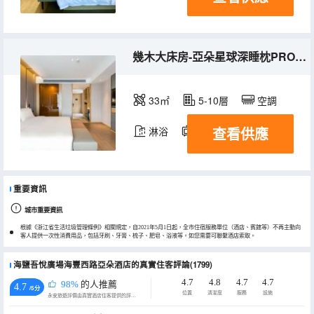
幾木大床房-亞朵星球深睡枕PRO+小冰箱
33㎡
5-10層
空調
查看供應
淋浴
電視機
冰箱
重要資訊
城市重要資訊
根據《浙江省生活垃圾管理條例》相關規定，自2021年5月1日起，全市住宿服務單位（酒店、賓館等）不再主動向
客人提供一次性消費用品，包括牙刷、牙膏、梳子、肥皂、浴液等。如您需要可聯繫酒店索取。
海鹽吾悅廣場海豐西路亞朵酒店的真實住客評論(1799)
4.7
4.8
4.7
4.7
98%
的人推薦
4.7
/5分
位置
清潔度
服務
設施
永安旅遊評價由真實酒店住客提供的評價。