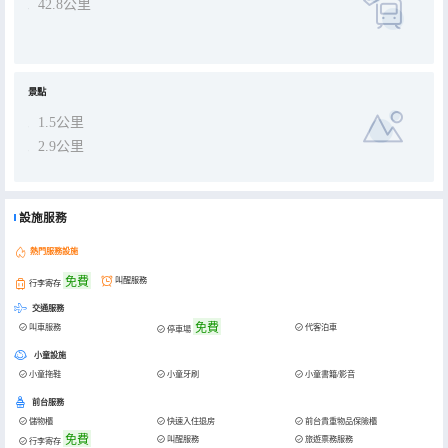
42.8公里
景點
1.5公里
2.9公里
設施服務
熱門服務設施
免費
叫醒服務
行李寄存
交通服務
免費
叫車服務
代客泊車
停車場
小童設施
小童拖鞋
小童牙刷
小童書籍/影音
前台服務
儲物櫃
快速入住退房
前台貴重物品保險櫃
免費
叫醒服務
旅遊票務服務
行李寄存