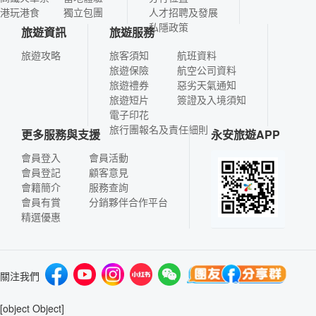
港玩港食
獨立包團
人才招聘及發展
私隱政策
旅遊資訊
旅遊服務
旅遊攻略
旅客須知
航班資料
旅遊保險
航空公司資料
旅遊禮券
惡劣天氣通知
旅遊短片
簽證及入境須知
電子印花
旅行團報名及責任細則
更多服務與支援
永安旅遊APP
會員登入
會員活動
會員登記
顧客意見
會籍簡介
服務查詢
會員有賞
分銷夥伴合作平台
精選優惠
關注我們
[object Object]