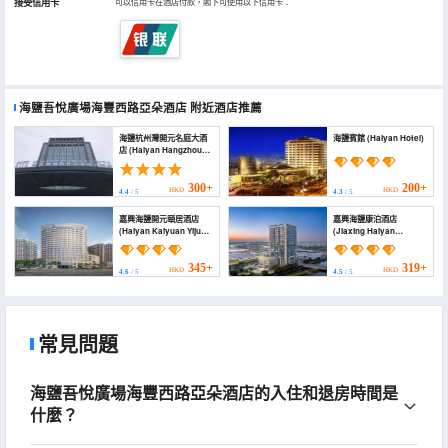
接受信用卡
可以信用卡在酒店付款，閣下可使用以下信用卡：
海鹽吾悅廣場海豐西路亞朵酒店
附近酒店推薦
海鹽杭州灣開元名庭大酒
海鹽賓館 (Haiyan Hotel)
店 (Haiyan Hangzhou
Bay Maison New
Century Grand Hotel)
300+
200+
HKD
HKD
4.4
/ 5
4.3
/ 5
嘉興海鹽開元頤居酒店
嘉興海鹽康泊酒店
(Haiyan Kaiyuan Yiju
(Jiaxing Haiyan
Hotel)
Kangbo Hotel)
345+
319+
HKD
HKD
4.6
/ 5
4.5
/ 5
常見問題
海鹽吾悅廣場海豐西路亞朵酒店的入住和退房時間是
什麼？