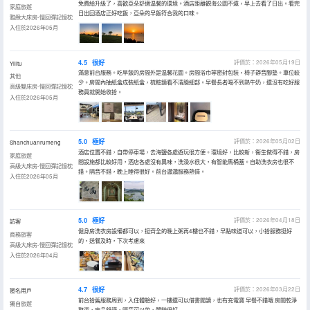
免費給升級了，喜歡亞朵舒適温馨的環境。酒店距離觀海公園不遠，早上去看了日出。看完
家庭旅遊
日出回酒店正好吃飯，亞朵的早飯符合我的口味。
雅緻大床房-慢回彈記憶枕
入住於2026年05月
4.5
很好
評價於：2026年05月19日
Yilitu
滿意前台服務。吃早飯的房間外是温馨花園。房間浴巾等密封包裝，椅子靜音腳墊。車位較
其他
少。房間內抽紙盒成裝紙盒，梳粧鏡看不清臉細部。早餐長者喝不到熱牛奶，還沒有吃好服
高級雙床房-慢回彈記憶枕
務員就開始收拾。
入住於2026年05月
5.0
極好
評價於：2026年05月02日
Shanchuanrumeng
酒店位置不錯，自帶停車場，去海鹽各處遊玩很方便。環境好，比較新，衞生做得不錯，房
家庭旅遊
間設施都比較好用，酒店各處沒有異味，洗澡水很大，有智能馬桶蓋。自助洗衣房也很不
高級大床房-慢回彈記憶枕
錯。隔音不錯，晚上睡得很好。前台瀟瀟服務熱情。
入住於2026年05月
5.0
極好
評價於：2026年04月18日
訪客
健身房洗衣房設備都可以，挺齊全的晚上粥再4樓也不錯，早點味道可以，小拾服務挺好
商務旅客
的，送餐及時，下次考慮來
高級大床房-慢回彈記憶枕
入住於2026年04月
4.7
很好
評價於：2026年03月22日
匿名用戶
前台拾舊服務周到，入住體驗好，一樓還可以借書閲讀，也有充電寶 早餐不錯哦 房間乾淨
獨自旅遊
整潔，床品舒適，隔音可以的，體驗很好