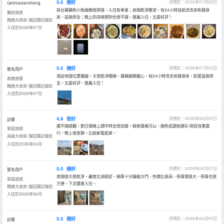
5.0
極好
評價於：2026年07月29日
Gelimaxiansheng
前台萬籟和小魚服務很熱情，入住有奉茶；房間乾淨整潔，有24小時自助洗衣房和健身
獨自旅遊
房，設施齊全；晚上的深夜粥到也很不錯，推薦入住，五星好評！
雅緻大床房-慢回彈記憶枕
入住於2026年07月
5.0
極好
評價於：2026年07月25日
匿名用戶
酒店地理位置優越，大堂乾淨雅緻，萬籟服務暖心，有24小時洗衣房健身房，配套設施齊
商務旅客
全，五星好評，推薦入住！
雅緻大床房-慢回彈記憶枕
入住於2026年07月
4.8
很好
評價於：2026年06月20日
訪客
還不錯總體。節日價格上調平時去很划算。裝修風格可以，顏色低調安靜🤫 隔音效果還
家庭旅遊
行，晚上很安靜。比較新看起來。
高級大床房-慢回彈記憶枕
入住於2026年04月
5.0
極好
評價於：2026年06月07日
匿名用戶
房間很大很乾凈，離南北湖很近，開車十分鐘進大門，性價比很高，停車場很大，停車也很
家庭旅遊
方便，下次還會入住。
雅緻大床房-慢回彈記憶枕
入住於2026年06月
5.0
極好
評價於：2026年06月05日
訪客