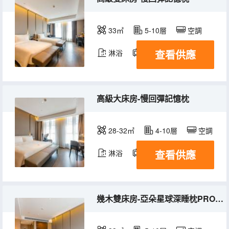
33㎡
5-10層
空調
查看供應
淋浴
電視機
高級大床房-慢回彈記憶枕
28-32㎡
4-10層
空調
查看供應
淋浴
電視機
幾木雙床房-亞朵星球深睡枕PRO+小冰箱