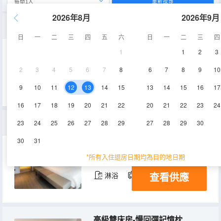
重新搜尋
2026年8月
2026年9月
幾木家庭房-亞朵星球深睡枕PRO+小冰箱
日
一
二
三
四
五
六
日
一
二
三
四
1
1
2
3
33㎡
7-10層
空調
2
3
4
5
6
7
8
6
7
8
9
10
查看供應
淋浴
電視機
冰箱
9
10
11
12
13
14
15
13
14
15
16
17
16
17
18
19
20
21
22
20
21
22
23
24
幾木套房-亞朵星球深睡枕PRO+小冰箱
23
24
25
26
27
28
29
27
28
29
30
30
31
60㎡
10層
空調
*所有入住退房日期均為目的地日期
查看供應
淋浴
電視機
冰箱
高級雙床房-慢回彈記憶枕