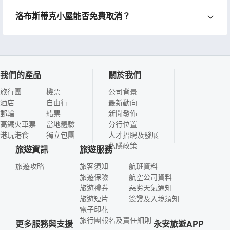
洛布斯蒂克小屋能否免費取消？
我們的產品
關於我們
旅行團
機票
公司背景
酒店
自由行
最新動向
郵輪
船票
新聞發佈
高鐵火車票
當地體驗
分行位置
港玩港食
獨立包團
人才招聘及發展
私隱政策
旅遊資訊
旅遊服務
旅遊攻略
旅客須知
航班資料
旅遊保險
航空公司資料
旅遊禮券
惡劣天氣通知
旅遊短片
簽證及入境須知
電子印花
旅行團報名及責任細則
更多服務與支援
永安旅遊APP