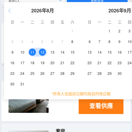
重新搜尋
2026年8月
2026年9月
特大床套房
日
一
二
三
四
五
六
日
一
二
三
四
1
1
2
3
30㎡
淋浴
2
3
4
5
6
7
8
6
7
8
9
10
查看供應
9
10
11
12
13
14
15
13
14
15
16
17
16
17
18
19
20
21
22
20
21
22
23
24
豪華房
23
24
25
26
27
28
29
27
28
29
30
30
31
30㎡
淋浴
冰箱
*所有入住退房日期均為目的地日期
查看供應
套房