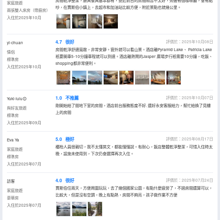
房間乾淨整潔，廚具餐具基本都有，靠近前台的房間隔音不太好，旁邊有個咖啡廳，會有點
家庭旅遊
吵，在賈斯伯小鎮上，去超市和加油站比較方便，附近景點也就幾公里。
兩張雙人床房（帶廚房）
入住於2025年10月
4.7
很好
評價於：2025年10月08日
yi-chuan
房間乾淨舒適寬敞，非常安靜。窗外就可以看山景。酒店離Pyramid Lake、 Patricia Lake
情侶
衹要開車5-10分鐘車程就可以到達。酒店離熱鬧的Jasper 廣場步行衹需要10分鐘，吃飯、
標準房
shopping都非常便利。
入住於2025年10月
1.0
不推薦
評價於：2025年10月07日
Yuki-lulu😊
剛開始給了間地下室的房間，酒店前台服務態度不好. 還好永安客服給力，幫忙給換了見樓
與好友旅遊
上的房間
標準房
入住於2025年09月
5.0
極好
評價於：2025年08月17日
Eva Ya
櫃枱人員很親切，我不太懂英文，都能慢慢說。有耐心，飯店整體乾淨整潔，可惜入住時太
家庭旅遊
晚，設施未使用到，下次仍會選擇再次入住。
標準房
入住於2025年07月
4.0
很好
評價於：2025年07月24日
訪客
賈斯伯住兩天，方便周圍玩玩，去了幾個國家公園，有點什麼疲勞了，不過房間還算可以，
家庭旅遊
比較大，但是沒有空調，晚上有點熱，房間不夠亮，孩子做作業不方便
豪華房
入住於2025年07月