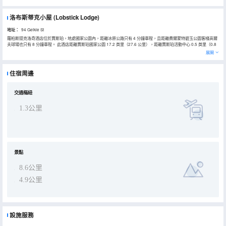
洛布斯蒂克小屋
(Lobstick Lodge)
地址：
94 Geikie St
羅柏斯提克洛奇酒店位於賈斯珀，地處國家公園內，距離冰原公路只有 4 分鐘車程，且距離費爾蒙特碧玉公園客棧高爾
夫球場也只有 8 分鐘車程。 此酒店距離賈斯珀國家公園 17.2 英里（27.6 公里），距離賈斯珀活動中心 0.5 英里（0.8
公里）。 不要錯過室內游泳池、熱水浴缸和桑拿等眾多度假設施。此酒店還提供免費 WiFi、宴會廳和自動售貨機。 您
展開
可以到Crazy Elk Café享用一頓美餐，或者去酒店的咖啡館吃些點心。每天 07:30 至 13:00 提供收費的外賣早餐。 特
色服務/設施包括乾洗/洗衣服務、24 小時前台服務和行李寄存。酒店提供免費自助停車。 酒店的 139 間客房定能讓您
在旅途中找到家的舒適。提供免費無線網絡，方便您與朋友保持聯繫；有線頻道可滿足您的娛樂需求。配備浴缸或淋浴
住宿周邊
的私人浴室提供免費洗浴用品和吹風機。便利設施包括電話，以及茶具/咖啡用具和風扇。
交通樞紐
1.3公里
景點
8.6公里
4.9公里
設施服務