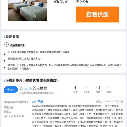
30㎡
淋浴
查看供應
重要資訊
酒店重要資訊
以下項目需現場收取額外費用，具體金額請聯繫酒店：服務費
僅已登記的客人才允許進入客房。
請注意，以下項目可能會產生現場收費，您可以根據需要聯繫酒店瞭解具體金額：現點現做的早餐、寵物（服務性
動物免費）、摺疊床。
洛布斯蒂克小屋的真實住客評論(21)
4
4
4.1
4
90%
的人推薦
4
/5分
位置
清潔度
服務
設施
永安旅遊評價由真實酒店住客提供的評價。
3.0
不錯
評價於：2026年08月08日
Kanjianyuanfang2025
在Jasper酒店價格奇高的暑假期間，選了兩晚住這家相對價格適中的，一晚去住費爾蒙。
家庭旅遊
在酒店辦理入住就發現前面是印度客人，當時心裏就有點膈應，但這個價也沒辦法。進入房
豪華房
間掀開被子就發現兩衹蹦來蹦去的跳蚤，當時已經晚上十點，也懶得換房間了，掐死跳蚤換
入住於2026年07月
上全身的睡衣，衹能閉眼睡。房間也沒有空調，衹有一個電扇開着避暑。好在白天熱，晚上
開了窗還能湊合。衞生也是要掛牌子才打掃，前台入住的時候也沒有提。兩千多一晚按理也
不便宜了，體驗感實在有點差。退房的時候跟前台反映了跳蚤的事，也就是一句淡淡的