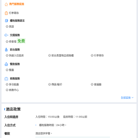
熱門服務設施
行李寄存
櫃枱服務語言
英語
交通服務
免費
停車場
前台服務
快速入住退房
前台貴重物品保險櫃
行李寄存
餐飲服務
餐廳
商務服務
多功能廳
傳真/複印
會議廳
商務中心
全部設施
酒店政策
入住和退房
入住時間：15:00以後 退房時間：11:00以前
入住方式
櫃枱服務時間：24小時。
餐飲
酒店提供早餐。