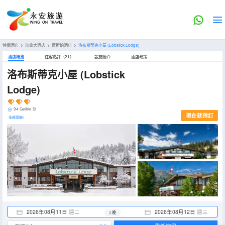
特價酒店
>
加拿大酒店
>
賈斯珀酒店
>
洛布斯蒂克小屋
(Lobstick Lodge)
酒店概览
住客點評（21）
設施簡介
酒店政策
洛布斯蒂克小屋
(Lobstick
Lodge)
94 Geikie St
現在就預訂
全部設施>
2026年08月11日
週二
2026年08月12日
週三
1 晚