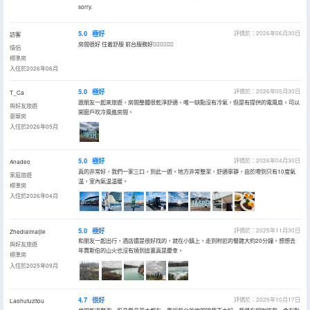
sorry.
5.0
極好
評價於：2026年06月30日
訪客
房間很好 住着舒服 前台服務好👍🏻👍🏻👍🏻
情侶
標準房
入住於2026年06月
5.0
極好
評價於：2026年05月30日
T_Ca
跟朋友一起來旅遊，房間整體很乾淨舒適、唯一缺點沒有冷氣，但是有提供的電風扇。可以
與好友旅遊
開窗戶吹冷風進房間。
豪華房
入住於2026年05月
5.0
極好
評價於：2026年04月30日
Anadeo
真的非常好，我們一家三口，到此一遊。地方非常整潔，舒適寧靜，由於嚟到只有10度氣
家庭旅遊
温，室內氣温温暖。
標準房
入住於2026年04月
5.0
極好
評價於：2025年11月30日
Zhediaimaijie
和朋友一起出行，酒店還是很好找的，就在小鎮上，走到附近的餐館大約20分鐘。想想去
與好友旅遊
年賈斯伯的山火也沒有燒到這裏真是慶幸。
標準房
入住於2025年09月
4.7
很好
評價於：2025年10月17日
Laohutuzitou