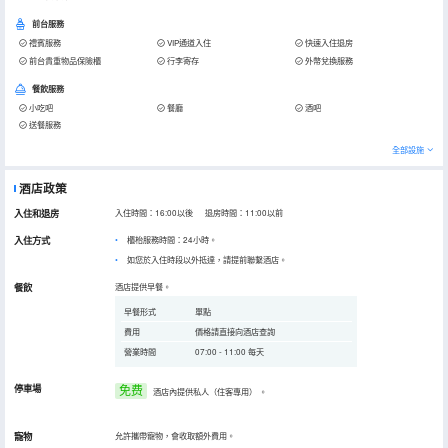
前台服務
禮賓服務
VIP通道入住
快速入住退房
前台貴重物品保險櫃
行李寄存
外幣兌換服務
餐飲服務
小吃吧
餐廳
酒吧
送餐服務
全部設施
酒店政策
入住和退房
入住時間：16:00以後 退房時間：11:00以前
入住方式
櫃枱服務時間：24小時。
如您於入住時段以外抵達，請提前聯繫酒店。
餐飲
酒店提供早餐。
早餐形式
單點
費用
價格請直接向酒店查詢
營業時間
07:00 - 11:00 每天
停車場
免费
酒店內提供私人（住客專用）
。
寵物
允許攜帶寵物，會收取額外費用。