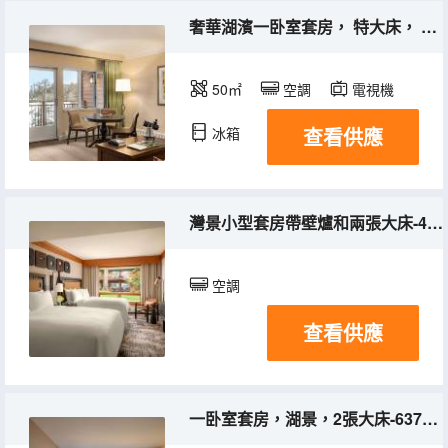
奢華湖濱一卧室套房， 特大床， 私人陽台及湖景-545平方英尺， 50平方米
50㎡
空調
電視機
查看供應
冰箱
灣景小型套房帶壁爐和兩張大床-425平方英尺，39平方米，獨立起居區附湖景
空調
查看供應
一卧室套房，湖景，2張大床-637平方英尺，59平方米，新裝修帶絕美湖景