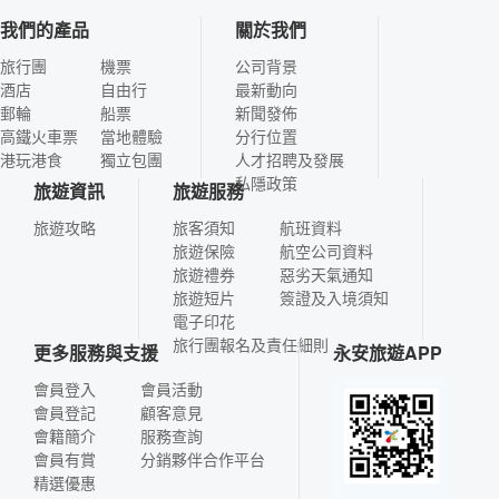
我們的產品
關於我們
旅行團
機票
公司背景
酒店
自由行
最新動向
郵輪
船票
新聞發佈
高鐵火車票
當地體驗
分行位置
港玩港食
獨立包團
人才招聘及發展
私隱政策
旅遊資訊
旅遊服務
旅遊攻略
旅客須知
航班資料
旅遊保險
航空公司資料
旅遊禮券
惡劣天氣通知
旅遊短片
簽證及入境須知
電子印花
旅行團報名及責任細則
更多服務與支援
永安旅遊APP
會員登入
會員活動
會員登記
顧客意見
會籍簡介
服務查詢
會員有賞
分銷夥伴合作平台
精選優惠