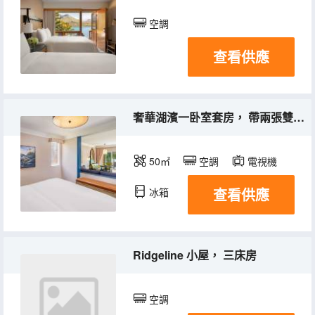
空調
查看供應
奢華湖濱一卧室套房， 帶兩張雙人床， 545平方英尺， 50平方米， 私人陽台及湖景
50㎡
空調
電視機
查看供應
冰箱
Ridgeline 小屋， 三床房
空調