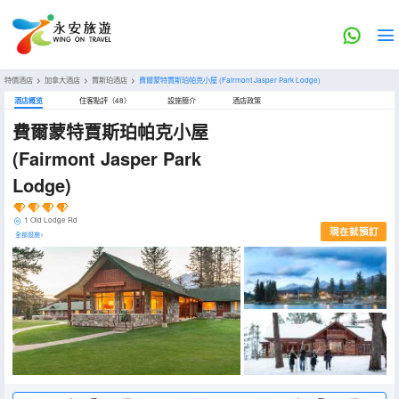
特價酒店
>
加拿大酒店
>
賈斯珀酒店
>
費爾蒙特賈斯珀帕克小屋
(Fairmont Jasper Park Lodge)
酒店概览
住客點評（48）
設施簡介
酒店政策
費爾蒙特賈斯珀帕克小屋
(Fairmont Jasper Park
Lodge)
1 Old Lodge Rd
現在就預訂
全部設施>