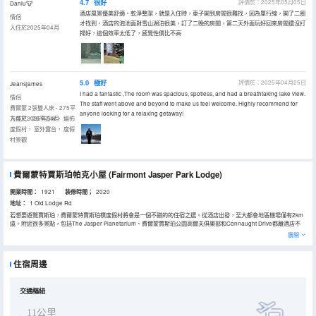
4.7
很好
評價於：2025年05月05日
Daniu🐮
酒店風景優美舒適、乾淨整潔，就是入住時，車子開到房間很難找，因為單行線，開了二圈
情侶
才找到，酒店的泡池面對雪山湖泊很美，訂了二晚的房間，第二天外面玩好回來房間還沒打
入住於2025年04月
掃好，這個效率太低了，感覺性價比不高
5.0
極好
評價於：2025年04月25日
Jeansjames
I had a fantastic ,The room was spacious, spotless, and had a breathtaking lake view.
情侶
The staff went above and beyond to make us feel welcome. Highly recommend for
費爾蒙 2張雙人床 - 275平
anyone looking for a relaxing getaway!
方英尺，26平方米， 遍佈
入住於2025年04月
度假村， 室外露台， 度假
村景觀
費爾蒙特賈斯珀帕克小屋
(Fairmont Jasper Park Lodge)
開業時間：
1921
装修時間；
2020
地址：
1 Old Lodge Rd
若想要遊覽賈斯珀，費爾蒙特賈斯珀樸度假村將會是一個不錯的的住宿之選。從酒店出發，至大都會地區機場僅有2km
遠。附近很多景點，包括The Jasper Planetarium、費爾蒙賈斯珀公園高爾夫俱樂部和Connaught Drive都離酒店不
遠。酒店坐落於4Peaks Nightclub邊，附近還有很多景點包括On-Line Sport & Tackle和Moose Lake。
展開
在大堂吧點上一杯消除一天的疲勞，對於旅客來說是一個不錯的休閒選擇。如果您喜歡安靜的用餐，酒店可以提供房間
送餐服務。在享受酒店貼心周到的餐飲服務的同時，也別放棄對周邊美味的探索，Evil Dave's Grill（西餐）、Cafe
Mondo（西式快餐）和Something Else（西餐）也許是可以讓您找到答案的地方。
住宿周邊
酒店種類繁多的休閒設施能為每一位下榻於此的您創造多元化的休閒空間，這其中包括按摩室和室外泳池。酒店的會議
廳提供優質服務，是眾多商旅客選擇入住這裏的原因。外國旅客可以通過多國語言工作人員瞭解當地風土人情的相關信
息。
交通樞紐
11公里