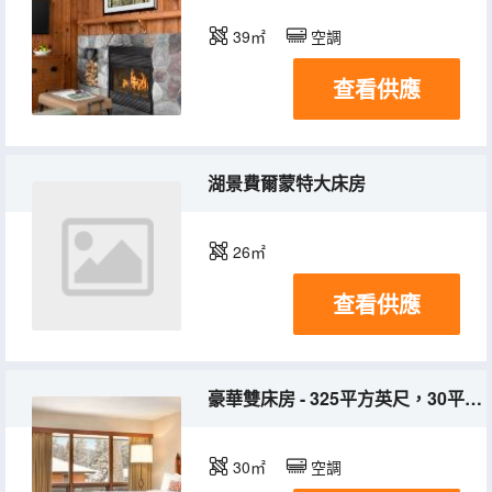
39㎡
空調
查看供應
湖景費爾蒙特大床房
26㎡
查看供應
豪華雙床房 - 325平方英尺，30平方米，露台或陽台，各種度假景觀
30㎡
空調