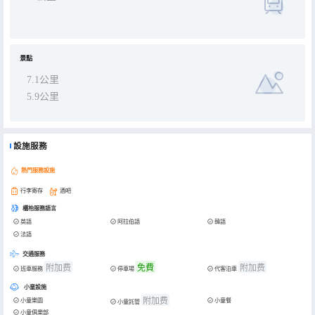
景點
7.1公里
5.9公里
設施服務
熱門服務設施
行李寄存
酒吧
櫃枱服務語言
英語
阿拉伯語
韓語
法語
交通服務
附加费
免費
附加费
班車服務
停車場
代客泊車
小童設施
附加费
小童樂園
小童餐
小童託管
小童俱樂部