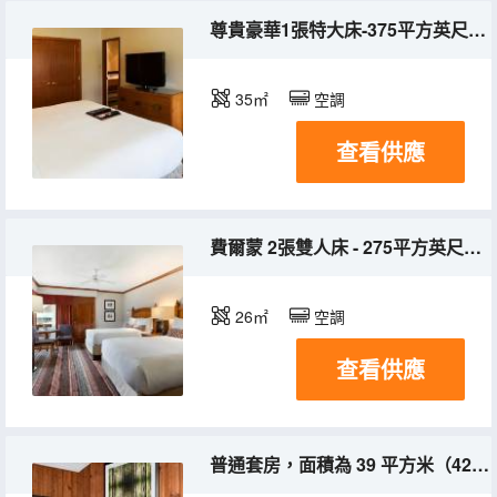
尊貴豪華1張特大床-375平方英尺，35平方米，休息區，部分湖景，免費代客泊車
35㎡
空調
查看供應
費爾蒙 2張雙人床 - 275平方英尺，26平方米， 遍佈度假村， 室外露台， 度假村景觀
26㎡
空調
查看供應
普通套房，面積為 39 平方米（425 平方英尺），配備 2 張雙人床和壁爐，空間更寬敞，設有會客區，可欣賞度假村景觀