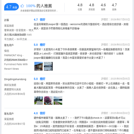
4.8
4.8
4.6
4.7
100%
的人推薦
4.7
/5分
位置
清潔度
服務
設施
永安旅遊評價由真實酒店住客提供的評價。
4.7
很好
評價於：2026年07月03日
訪客
從温哥華開到Jasper第一個酒店，welcome的酒和冷盤很好吃。酒店環境也很舒適，房間
家庭旅遊
夠大，就是孩子們覺得梳化床睡着不舒服😭
奢華湖濱一卧室套房， 特大
床， 私人陽台及湖景-545
入住於2026年06月
平方英尺， 50平方米
5.0
極好
評價於：2026年02月20日
匿名用戶
非常好！太愛我的小木屋了🥹外表很樸素，但裏面其實蠻現代的～各種設施都很齊全！洗漱
情侶
都是Le Labo的。 打開窗簾外面就是景觀，很安靜，床也很舒服！睡的很好！ 以後來
FAIRMONT King -
jasper鐵定繼續住在這裏！我是小木屋忠實愛好者🥹太愛小木屋了！
275sf,25sm, Outdoor
入住於2026年02月
Furnished Patio With
Resort Views
5.0
極好
評價於：2025年09月05日
Dingdingshandong
這個小屋，周圍景色很美，前台居然有位説中文的小姐姐，很親切。早上在湖邊走一走，看
與好友旅遊
着大鵝的起起落落，呼吸着新鮮的空氣，太美了。服務人員也很熱情，走在路上，隨時能開
費爾蒙特大床房
車帶你去前台。酒店挺大的。
入住於2025年08月
4.0
很好
評價於：2025年08月02日
匿名用戶
硬件條件確實不錯，服務太差了。。。我們下午3點過去check-in，説要等到4點才可以
家庭旅遊
（這點沒問題），但會盡快安排我們入住。問題是4：00過去説房間還沒搞好，還要等；等
入住於2025年07月
到4：25再過去，居然跟我説不好意思，房間要換個東西， 要再等25～30分鐘。。。我説
既然3點你就已經知道我們已經來了，在等着入住，還不盡快安排打掃和換東西？不行難道