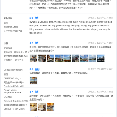
不應該換一間房給我們嗎？況且我4：00來問，你們也沒説有問題，現在又要等25分鐘，
我不能接受。然後，他們猶猶豫豫的磨蹭了五分鐘，説那好吧，幫你換個同等級其他房
間。。。那麼請問，早幹嘛呢？完全沒有服務意識，差評。。。
5.0
極好
評價於：2025年07月31日
匿名用戶
It was real valuable time. We really enjoyed every minute of our stay there! The food
情侶
was good at Orso. We enjoyed canoeing, swinging, biking! Enjoyed the lake! One
費爾蒙特大床房
thing we were not comfortable with was that the water was too slippery. not easy to
入住於2025年07月
take shower.
4.2
很好
評價於：2025年07月21日
訪客
新裝修，缺點空調機器很吵，還不能調風量。冬天應該不適合來，這裏夏天最棒的渡假環
家庭旅遊
境。水質很好泡澡舒服👍。
奢華湖濱一卧室套房， 特大
床， 私人陽台及湖景-545
入住於2025年07月
平方英尺， 50平方米
5.0
極好
評價於：2025年07月04日
Guaguabaobei666
酒店非常好，湖景的房景色優美，非常的治癒，住在這裏很開心。
情侶
FAIRMONT King -
275sf,25sm, Outdoor
入住於2025年07月
Furnished Patio With
Resort Views
4.7
很好
評價於：2025年06月21日
Youyoumiaomiao
環境很好，酒店在湖邊，可以划船。度假木屋，白天很悶熱，沒有空調，房間配有風扇。晚
家庭旅遊
上還是涼爽的。
Deluxe 2 Doubles-325Sf,
30Sm, Patio Or Balcony,
入住於2025年06月
Various Resort Views