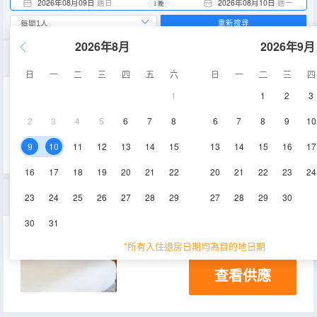
2026年08月09日
週日
2026年08月10日
週一
1 晚
重新搜尋
2026年8月
2026年9月
威士拿小屋
日
一
二
三
四
五
六
日
一
二
三
四
1
1
2
3
105㎡
2
3
4
5
6
7
8
6
7
8
9
10
查看供應
9
10
11
12
13
14
15
13
14
15
16
17
16
17
18
19
20
21
22
20
21
22
23
24
特級豪華房，面積為 35 平方米（375 平方英尺），配備 2 張雙人床，設有會客區，可欣賞部分湖景，提供免費代客泊車服務
23
24
25
26
27
28
29
27
28
29
30
30
31
35㎡
空調
*所有入住退房日期均為目的地日期
查看供應