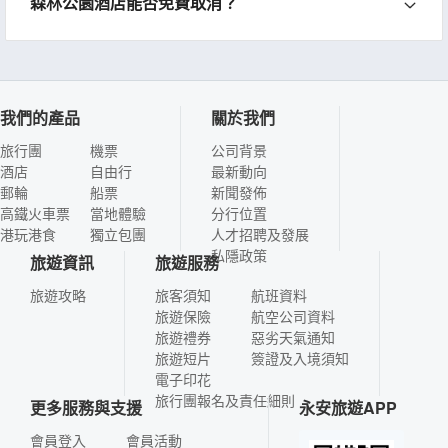
森林公園酒店能否免費取消？
我們的產品
關於我們
旅行團
機票
公司背景
酒店
自由行
最新動向
郵輪
船票
新聞發佈
高鐵火車票
當地體驗
分行位置
港玩港食
獨立包團
人才招聘及發展
私隱政策
旅遊資訊
旅遊服務
旅遊攻略
旅客須知
航班資料
旅遊保險
航空公司資料
旅遊禮券
惡劣天氣通知
旅遊短片
簽證及入境須知
電子印花
旅行團報名及責任細則
更多服務與支援
永安旅遊APP
會員登入
會員活動