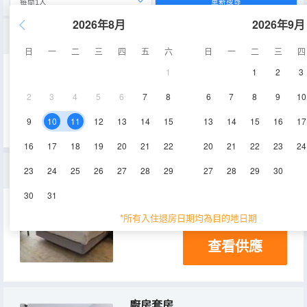
重新搜尋
2026年8月
2026年9月
行政套房
日
一
二
三
四
五
六
日
一
二
三
四
1
1
2
3
2
3
4
5
6
7
8
6
7
8
9
10
查看供應
9
10
11
12
13
14
15
13
14
15
16
17
16
17
18
19
20
21
22
20
21
22
23
24
特大床房帶陽台
23
24
25
26
27
28
29
27
28
29
30
30
31
30㎡
*所有入住退房日期均為目的地日期
查看供應
廚房套房