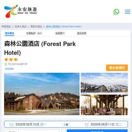
特價酒店
>
加拿大酒店
>
賈斯珀酒店
>
森林公園酒店
(Forest Park Hotel)
酒店概览
住客點評（62）
設施簡介
酒店政策
森林公園酒店
(Forest Park
Hotel)
76 Connaught Dr
現在就預訂
全部設施>
2026年08月10日
週一
2026年08月11日
週二
1 晚