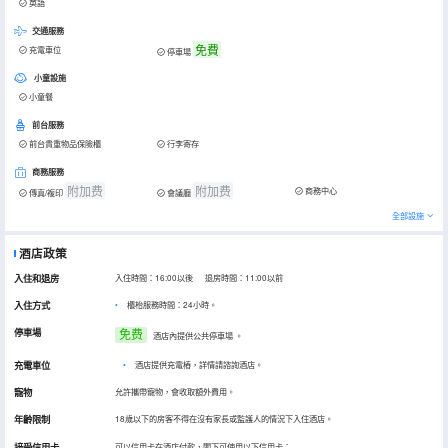
英語
交通服務
免費
充電車位
停車場
小童設施
小童餐
前台服務
前台貴重物品保險櫃
行李寄存
商務服務
附加费
附加费
商務中心
傳真/複印
會議廳
全部設施
酒店政策
入住和退房
入住時間：16:00以後 退房時間：11:00以前
入住方式
櫃枱服務時間：24小時。
停車場
免费
酒店內提供公共停車場
。
充電車位
•
酒店提供充電樁，詳情請諮詢酒店。
寵物
允許攜帶寵物，會收取額外費用。
年齡限制
18歲以下的房客不得在沒有家長或監護人的情況下入住酒店。
接受信用卡
可以信用卡在酒店付款，閣下可使用以下信用卡：