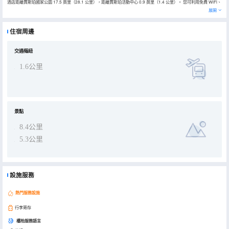
酒店距離賈斯珀國家公園 17.5 英里（28.1 公里），距離賈斯珀活動中心 0.9 英里（1.4 公里）。 您可利用免費 WiFi、
旅遊/票務服務和免費使用附近的健身設施等便利服務和設施。此酒店還提供自動售貨機和自行車停放區。 特色服務/設
展開
施包括快速退房、24 小時前台服務和電梯。酒店提供免費自助停車。 有 241 間空調客房提供LED 電視；您定能在旅途
中找到家的舒適。提供免費無線網絡，方便您與朋友保持聯繫；有線頻道可滿足您的娛樂需求。配備浴缸或淋浴的私人
浴室提供免費洗浴用品和吹風機。便利設施包括保險箱和茶具/咖啡用具，以及帶有免費市內通話的電話。
住宿周邊
交通樞紐
1.6公里
景點
8.4公里
5.3公里
設施服務
熱門服務設施
行李寄存
櫃枱服務語言