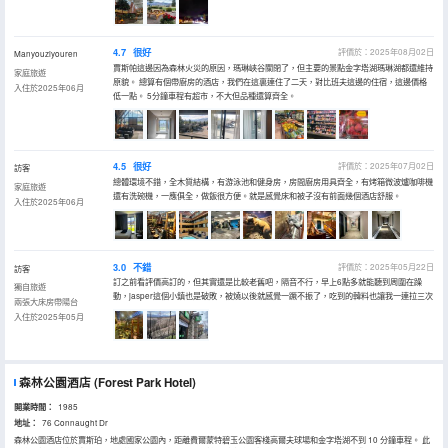
4.7
很好
評價於：2025年08月02日
Manyouziyouren
賈斯帕這邊因為森林火災的原因，瑪琳峽谷關閉了，但主要的景點金字塔湖瑪琳湖都還維持
家庭旅遊
原貌。 總算有個帶廚房的酒店，我們在這裏連住了二天，對比班夫這邊的住宿，這邊價格
入住於2025年06月
低一點。 5分鐘車程有超市，不大但品種還算齊全。
4.5
很好
評價於：2025年07月02日
訪客
總體環境不錯，全木質結構，有游泳池和健身房，房間廚房用具齊全，有烤箱微波爐咖啡機
家庭旅遊
還有洗碗機，一應俱全，做飯很方便。就是感覺床和被子沒有前面幾個酒店舒服。
入住於2025年06月
3.0
不錯
評價於：2025年05月22日
訪客
訂之前看評價高訂的，但其實還是比較老舊吧，隔音不行，早上6點多就能聽到周圍在躁
獨自旅遊
動，jasper這個小鎮也是破敗，被燒以後就感覺一蹶不振了，吃到的韓料也讓我一連拉三次
兩張大床房帶陽台
入住於2025年05月
森林公園酒店
(Forest Park Hotel)
開業時間：
1985
地址：
76 Connaught Dr
森林公園酒店位於賈斯珀，地處國家公園內，距離費爾蒙特碧玉公園客棧高爾夫球場和金字塔湖不到 10 分鐘車程。 此