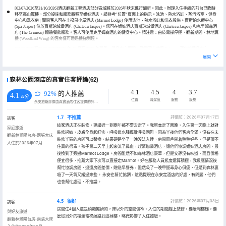
[02/07/2026至31/10/2026]酒店翻新工程酒店部分區域將於2026年秋末進行翻新。因此，辦理入住手續的前台已臨時
移至高山翼樓，部分設施和服務將移至姐妹酒店。請參考“位置”頁面上的指示。泳池、熱水浴缸、蒸汽浴室、健身
中心和洗衣房 | 關閉客人可在土撥鼠小屋酒店 (Marmot Lodge) 使用泳池、熱水浴缸和洗衣設施。賈斯珀水療中心
(Spa Jasper) 位於賈斯珀城堡酒店 (Chateau Jasper)。您可在姐妹酒店賈斯珀城堡酒店 (Chateau Jasper) 和克里姆森酒
店 (The Crimson) 體驗餐飲服務。客人可使用克里姆森酒店的健身中心。請注意：由於電梯停運，翻新期間，林地翼
樓 (Woodland Wing) 的客房僅可通過樓梯到達。
[02/07/2026至30/06/2027]2025 年 10 月至 2027 年夏季，健身中心關閉，歡迎客人使用 Crimson 酒店的健身中心。
展開
僅部分客房允許攜帶寵物入住。如有特殊要求，請聯繫酒店瞭解更多詳情。
森林公園酒店的真實住客評論(62)
4.1
4.5
4
3.7
92%
的人推薦
4.1
/5分
位置
清潔度
服務
設施
永安旅遊評價由真實酒店住客提供的評價。
1.7
不推薦
評價於：2026年07月17日
訪客
這家酒店正在裝修，建議近一到兩年都不要去定了。我原本定了兩晚，入住第一天晚上就對
家庭旅遊
裝修過敏，皮膚全身起紅疹，呼吸道水腫導致呼吸困難，因為半夜他們客房全滿，沒有在未
翻新林景陽台房-兩張大床
裝修半區的房間可以替換，結果硬是坐了一晚沒法入睡，房間窗戶開着稍稍好些，但是頂不
入住於2026年07月
住真的很毒。孩子第二天早上起來流了鼻血，趕緊聯繫酒店，讓他們協調姐妹酒店房間，最
後換到了旁邊Marmot Lodge。房間雖然不如森林酒店豪華，但是安靜沒有味道，而且價格
便宜很多，推薦大家下次可以直接定Marmot。好在服務人員態度還算積極，我反應情況後
幫忙協調房間，退還房間差價，贈送早餐券，雖然吸了一晚甲醛毒身心俱疲，但是到森林裏
吸了一天氧又緩過來些。 永安也幫忙協調，這點提現在永安定酒店的好處，有問題，他們
也會幫忙處理，不推諉。
4.5
很好
評價於：2026年07月03日
訪客
房間住4個人還是稍顯擁擠的，床以外的空間偏窄。入住的期間趕上裝修，要麼爬樓梯，要
與好友旅遊
麼從另外的樓坐電梯繞路到這棟樓，略微影響了入住體驗。
翻新林景陽台房-兩張大床