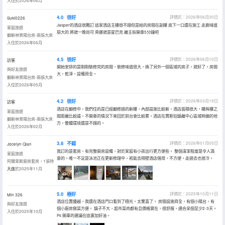
入住於2026年06月
4.0
很好
評價於：2026年06月30日
Suki0226
Jasper的酒店很難訂 這家酒店主樓很不錯但是給的房間在副樓 底下一口還在施工 走廊味道
家庭旅遊
挺大的 將就一晚尚可 旁邊就是星巴克 離主街開車5分鐘吧
翻新林景陽台房-兩張大床
入住於2026年06月
4.5
很好
評價於：2026年06月10日
訪客
開始安排的是剛剛裝修完的房間，裝修味道很大，換了另外一個區域的房子，就好了。房間
與好友旅遊
大，乾淨，設備齊全。
翻新林景陽台房-兩張大床
入住於2026年05月
4.2
很好
評價於：2026年03月19日
訪客
酒店在翻修中，我們住的是已經翻修過的新樓，內部設施比較新，酒店面積很大，樓與樓之
家庭旅遊
間距離比較遠，不開車的情況下來回於前台會比較累。酒店在賈斯珀鎮離中心區域稍偏的地
翻新林景陽台房-兩張大床
方，整體環境還是不錯的。
入住於2026年02月
3.8
不錯
評價於：2026年01月05日
Jocelyn Qian
我訂的是套房，有完整廚房設備，對於家庭有小孩出行更方便些。 整個清潔程度是令人滿
家庭旅遊
意的。唯一不足是泳池正在更新修理中，衹能去隔壁酒店借用，不方便，走過去也很冷。
阿爾卑斯廚房套房，1張特
大床
入住於2025年11月
5.0
極好
評價於：2025年10月11日
Min 326
酒店位置優越，我還在酒店門口看到了極光。太驚喜了。 房間設施齊全，有個小陽台，有
與好友旅遊
個小廚房做菜方便。 鎮子不大，超市菜肉都有且價格實在，很舒服，適合呆個至少2-3天。
入住於2025年10月
Ps 開車的建議在這裏加好油。