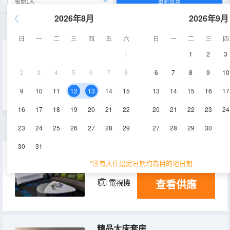
重新搜尋
2026年8月
2026年9月
設計雙人套房-入住房型依飯店現場安排
日
一
二
三
四
五
六
日
一
二
三
四
1
1
2
3
55㎡
5-8層
空調
2
3
4
5
6
7
8
6
7
8
9
10
查看供應
電視機
冰箱
9
10
11
12
13
14
15
13
14
15
16
17
16
17
18
19
20
21
22
20
21
22
23
24
精品雙床套房
23
24
25
26
27
28
29
27
28
29
30
30
31
55㎡
9-15層
空調
*所有入住退房日期均為目的地日期
查看供應
電視機
冰箱
精品大床套房