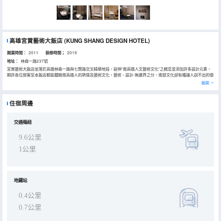
高雄宮賞藝術大飯店
(KUNG SHANG DESIGN HOTEL)
開業時間：
2011
装修時間；
2019
地址：
林森一路237號
宮賞藝術大飯店坐落於高雄林森一路與七賢路交叉精華地段，延伸”南高雄人文藝術文化”之概念並添加許多設計元素，
期許各位旅客至本飯店都能體驗南高雄人的熱情及藝術文化，藝術、設計-無邊界之分，南部文化卻有種讓人說不出的懷
念及復古之意境；近年來，南高雄的文化發展迅速，交通便捷，衍然已吸引許多外籍觀光客停留腳步、瞭解南台灣的人
展開
文特色及藝術發展；更讓多年出外打拼後回鄉的在地人，有着對家鄉不同的新詮釋。宮賞藝術大飯店想帶給旅人的感
受，就像您選擇此行一樣，有着對家鄉的思念、有着特殊的藝術文化、以南台灣的特色為基礎，向國際腳步展露觸角，
與全球接軌，這就是蛻變後的寶島，我們的南台灣－高雄，也正是宮賞最深層的經營理念。 『宮賞藝術大飯店』服務準
住宿周邊
則－ 『六心級』服務，時時刻刻延申您對家的思念(概念)。 『安心』：住房標準安全設施與逃生設備。 『用心』：瞭解
您想放鬆的心情，本飯店分類為三大主軸房型，讓您每次的到來都有不同的新體驗。 『貼心』：體貼旅客的需求，我們
提供早餐及早餐外帶式服務，讓旅客不再因為時間受限而忽略了早餐的營養，若連續住房亦可通用到退房當天。 『細
心』：為達各類房型旅客需求，我們將細心為旅客設計不同的配備，並且提供免費飲品及點心，讓您在長途跋涉後，更
交通樞紐
能享受到家的便利性。 『熱心』：熱心親切的服務態度，是我們最基本的訴求。 『關心』：關心您旅程的健康，我們提
供醫藥服務，全心呵護您旅程平安。高雄市旅館252登記號
9.6公里
1公里
地鐵站
0.4公里
0.7公里