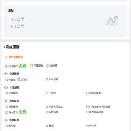
景點
4.3公里
6.1公里
設施服務
熱門服務設施
免費
叫醒服務
咖啡廳
行李寄存
交通服務
附加费
叫車服務
停車場
小童設施
小童樂園
小童餐
小童俱樂部
前台服務
禮賓服務
快速入住退房
前台貴重物品保險櫃
免費
叫醒服務
旅遊票務服務
行李寄存
餐飲服務
咖啡廳
餐廳
大堂吧