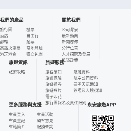
我們的產品
關於我們
旅行團
機票
公司背景
酒店
自由行
最新動向
郵輪
船票
新聞發佈
高鐵火車票
當地體驗
分行位置
港玩港食
獨立包團
人才招聘及發展
私隱政策
旅遊資訊
旅遊服務
旅遊攻略
旅客須知
航班資料
旅遊保險
航空公司資料
旅遊禮券
惡劣天氣通知
旅遊短片
簽證及入境須知
電子印花
旅行團報名及責任細則
更多服務與支援
永安旅遊APP
會員登入
會員活動
會員登記
顧客意見
會籍簡介
服務查詢