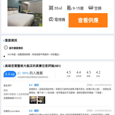
55㎡
9-15層
空調
查看供應
電視機
冰箱
重要資訊
城市重要資訊
2025年起，因應環保政策，所有旅宿不再提供一次性備品。
高雄宮賞藝術大飯店的真實住客評論(681)
4.5
4.4
4.5
4.2
98%
的人推薦
4.4
/5分
位置
清潔度
服務
設施
永安旅遊評價由真實酒店住客提供的評價。
4.7
很好
評價於：2026年08月05日
匿名用戶
房間很大，這是該酒店特色。停車位只提供在後巷子露天停泊（好像只有三個），很靠近高
情侶
雄車站。樓下有7-11和全聯。但早餐真的不怎麼樣，廚師長要好好精進一下廚藝。
豪華行政套房-入住房型依飯
店現場安排
入住於2026年08月
5.0
極好
評價於：2026年08月04日
快樂的Luna Bear
地鐵站出口跟map指示走都易走，基本上附近的建築物都不及他高，比較易認得出！房間