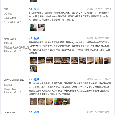
4.5
很好
評價於：2026年07月18日
訪客
白天前枱女職員，臉圓圓，說話很温柔的那位，真的很友善，幫我們提升了一晚汽車親子
家庭旅遊
房，小孩非常開心。晚上的前枱哥也很好，幫我們安排了生日驚喜。 餐廳的職員就有點
精品雙床套房
兇，老是盯著人家吃飯，像被監視一樣，感覺不好。
入住於2026年06月
4.5
很好
評價於：2026年07月17日
Johnny0886
這樣的價位讓我一進房就有驚艷的感覺，兩張king size雙人床，浴室有浴缸以及淋浴間，
家庭旅遊
有兩個對外窗，空間很大，早餐更是超乎預期，算是相當豐富。飯店旁邊就有配合的停車
不指定房-入住房型依飯店現
場，住房的旅客免費。飯店步行到六合夜市也只需7、8分鐘。總結 物超所值，值得大力推
場安排
入住於2026年07月
薦的飯店
5.0
極好
評價於：2026年07月14日
CHANG CHIH SHENG
第一次入住，感覺超棒，有停車位子，下午兩點半到，讓我們提早入住房間，還有下午茶點
家庭旅遊
心，小朋友好喜歡，尤其是遊戲室，根本是溜小孩的好地方，冷氣涼，旁邊有飲水機跟洗手
精品三人套房
間真的超方便，房間大，乾淨，舒適，早餐也很好吃，對面就是全聯，附近吃的也滿多的，
入住於2026年07月
離夜市也不遠走路即可到達，下次入住首選喔
3.7
不錯
評價於：2026年07月07日
Momokomw