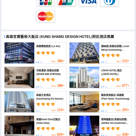
高雄宮賞藝術大飯店
(KUNG SHANG DESIGN HOTEL)
附近酒店推薦
高雄樂逸旅居 (La Inn)
捷絲旅(高雄站前館) (Just
Sleep Kaohsiung
Station)
386+
533+
HKD
HKD
4.4
/ 5
4.5
/ 5
河堤漫旅-高雄站前館
JÒHŌ HOTEL酒店
(RIVER INN STATION)
(JÒHŌ HOTEL)
280+
677+
HKD
HKD
4.5
/ 5
4.7
/ 5
高雄互舍酒店
鮪魚家族飯店-高雄館
(Kaohsiung Hù House)
(Fish Hotel -Kaohsiung)
214+
293+
HKD
HKD
4
/ 5
4.3
/ 5
高雄Hotel Dùa住飯店
頭等艙飯店(高雄站前館)
(Hotel Dùa)
(Airline Inn Kaohsiung
Station)
819+
438+
HKD
HKD
4.7
/ 5
4.5
/ 5