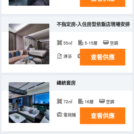
不指定房-入住房型依飯店現場安排
55㎡
5-15層
空調
查看供應
淋浴
電視機
冰箱
總統套房
72㎡
16層
空調
查看供應
電視機
冰箱