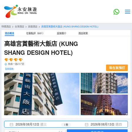
特價酒店
>
台灣酒店
>
高雄酒店
>
高雄宮賞藝術大飯店
(KUNG SHANG DESIGN HOTEL)
酒店概览
住客點評（681）
設施簡介
酒店政策
高雄宮賞藝術大飯店
(KUNG
SHANG DESIGN HOTEL)
林森一路237號
現在就預訂
全部設施>
2026年08月12日
週三
2026年08月13日
週四
1 晚