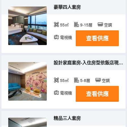
豪華四人套房
55㎡
9-15層
空調
查看供應
電視機
冰箱
設計家庭套房-入住房型依飯店現場安排
55㎡
5-8層
空調
查看供應
電視機
冰箱
精品三人套房