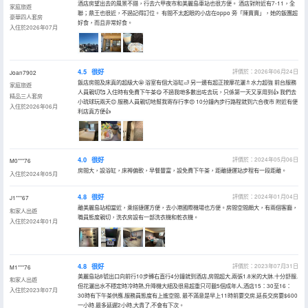
酒店房望出去的風景不錯，行去六甲夜市和美麗島車站也很方便。 酒店對附近有7-11，全
家庭旅遊
聯；鼎王也很近，不過記得訂位。 有間不太起眼的小店在oppo 旁「陳賣賣」，她的飯團超
豪華四人套房
好食，而且非常好食。
入住於2026年07月
4.5
很好
評價於：2026年06月24日
Joan7902
飯店房間及床真的超級大🤩 浴室有個大浴缸🛁 另一邊有超正按摩花灑🚿水力超強 前台服務
家庭旅遊
人員親切🥰 入住時有免費下午茶😋 不過我哋多數出咗去玩，只係第一天又享用到👍 我們去
精品三人套房
小琉球玩兩天😊 服務人員親切地幫我寄存行李😍 10分鐘內步行路程就到六合夜市 附近有便
入住於2026年06月
利店真方便👍
4.0
很好
評價於：2024年05月06日
M0***76
房間大，設浴缸，床褥偏軟，早餐豐富，設免費下午茶，距離捷運站步程有一段距離。
入住於2024年05月
4.8
很好
評價於：2024年01月04日
J1***67
離美麗島站相當近，乘搭捷運方便，去小港國際機場也方便。房間空間頗大，有兩個客廳，
和家人出遊
職員態度親切，洗衣房設有一部洗衣機和乾衣機。
入住於2024年01月
4.8
很好
評價於：2023年07月31日
M1***76
美麗島站8號出口向前行10步轉右直行4分鐘就到酒店,房間超大,兩張1.8米的大牀.十分舒服.
和家人出遊
但花灑出水不穩定時冷時熱,升降機大細及很易超重只可載5個成年人,酒店15：30至16：
入住於2023年07月
30時有下午茶供應.服務員態度有上進空間, 最不滿意是早上11時前要交房,延長交房要$600
一小時.最多延遲2小時,大貴了,不會有下次。