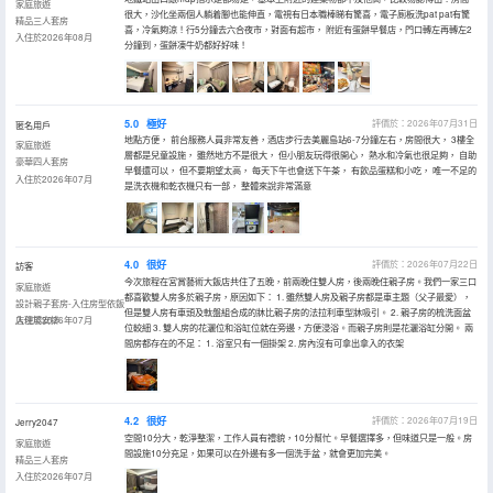
家庭旅遊
很大，沙化坐兩個人躺着腳也能伸直，電視有日本職棒睇有驚喜，電子廁板洗pat pat有驚
精品三人套房
喜，冷氣夠涼！行5分鐘去六合夜市，對面有超市， 附近有蛋餅早餐店，門口轉左再轉左2
入住於2026年08月
分鐘到，蛋餅凍牛奶都好好味！
5.0
極好
評價於：2026年07月31日
匿名用戶
地點方便， 前台服務人員非常友善，酒店步行去美麗島站6-7分鐘左右，房間很大， 3樓全
家庭旅遊
層都是兒童設施， 雖然地方不是很大， 但小朋友玩得很開心， 熱水和冷氣也很足夠， 自助
豪華四人套房
早餐還可以， 但不要期望太高， 每天下午也會送下午茶， 有飲品蛋糕和小吃， 唯一不足的
入住於2026年07月
是洗衣機和乾衣機只有一部， 整體來說非常滿意
4.0
很好
評價於：2026年07月22日
訪客
今次旅程在宮賞藝術大飯店共住了五晚，前兩晚住雙人房，後兩晚住親子房。我們一家三口
家庭旅遊
都喜歡雙人房多於親子房，原因如下： 1. 雖然雙人房及親子房都是車主題（父子最愛），
設計親子套房-入住房型依飯
但是雙人房有車頭及軚盤組合成的牀比親子房的法拉利車型牀吸引。 2. 親子房的梳洗面盆
店現場安排
入住於2026年07月
位較細 3. 雙人房的花灑位和浴缸位就在旁邊，方便浸浴。而親子房則是花灑浴缸分開。 兩
間房都存在的不足： 1. 浴室只有一個掛架 2. 房內沒有可拿出拿入的衣架
4.2
很好
評價於：2026年07月19日
Jerry2047
空間10分大，乾淨整潔，工作人員有禮貌，10分幫忙。早餐選擇多，但味道只是一般。房
家庭旅遊
間設施10分充足，如果可以在外邊有多一個洗手盆，就會更加完美。
精品三人套房
入住於2026年07月