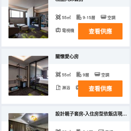
55㎡
9-15層
空調
查看供應
電視機
冰箱
關懷愛心房
55㎡
9層
空調
查看供應
淋浴
電視機
冰箱
設計親子套房-入住房型依飯店現場安排