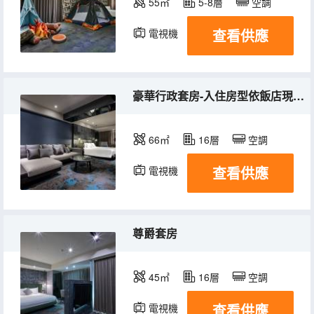
55㎡
5-8層
空調
查看供應
電視機
冰箱
豪華行政套房-入住房型依飯店現場安排
66㎡
16層
空調
查看供應
電視機
冰箱
尊爵套房
45㎡
16層
空調
查看供應
電視機
冰箱