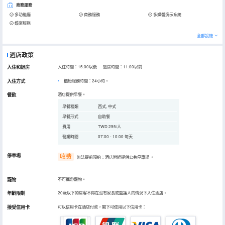
商務服務
多功能廳
商務服務
多媒體演示系統
婚宴服務
全部設施
酒店政策
入住和退房
入住時間：15:00以後 退房時間：11:00以前
入住方式
櫃枱服務時間：24小時。
餐飲
酒店提供早餐。
早餐種類
西式, 中式
早餐形式
自助餐
費用
TWD 295/人
營業時間
07:00 - 10:00 每天
停車場
收费
無法提前預約：酒店附近提供公共停車場
。
寵物
不可攜帶寵物。
年齡限制
20歲以下的房客不得在沒有家長或監護人的情況下入住酒店。
接受信用卡
可以信用卡在酒店付款，閣下可使用以下信用卡：