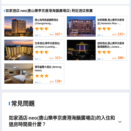
如家酒店·neo(唐山樂亭京唐港海韻廣場店)
附近酒店推薦
唐山海港昌盛國際酒店
如家精選-唐山樂亭京唐港
(Changsheng
店 (Homeinn Plus -
International Hotel)
Tangshan Laoting
Jingtang Port)
167+
235+
HKD
HKD
4.6
/ 5
4.9
/ 5
全季酒店(樂亭京唐港店)
喆啡酒店(唐山樂亭京唐港
(JI Hotel (Laoting
龍澤國際店) (James
Jingtang Port))
Joyce Coffetel Hotel
(Tangshan Laoting
Jingtang Port Longze
315+
208+
HKD
HKD
4.9
/ 5
4.8
/ 5
International))
樂亭鑫豐大酒店 (Xinfeng
Hotel)
139+
HKD
4.6
/ 5
常見問題
如家酒店·neo(唐山樂亭京唐港海韻廣場店)的入住和
退房時間是什麼？