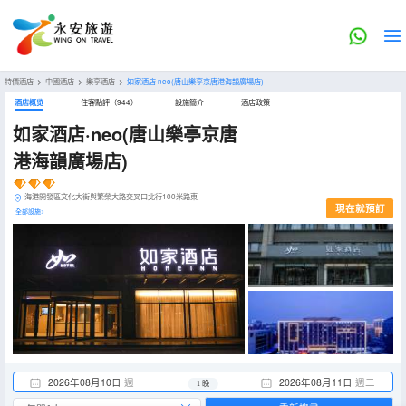
特價酒店
>
中國酒店
>
樂亭酒店
>
如家酒店·neo(唐山樂亭京唐港海韻廣場店)
酒店概览
住客點評（944）
設施簡介
酒店政策
如家酒店·neo(唐山樂亭京唐
港海韻廣場店)
海港開發區文化大街與繁榮大路交叉口北行100米路東
現在就預訂
全部設施>
2026年08月10日
週一
2026年08月11日
週二
1 晚