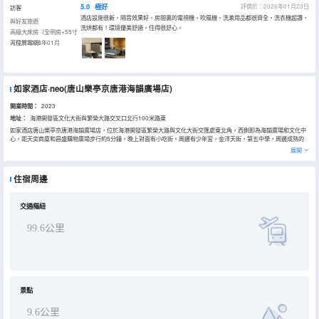
5.0
極好
評價於：2026年01月23日
訪客
酒店設施很新，隔音效果好，房間裏的電視機、吹風機、洗漱用品都很齊全，洗衣機超讚，
與好友旅遊
洗烘都有！環境優美舒適，住得很舒心。
高級大床房（全明房+55寸
可投屏電視）
入住於2026年01月
如家酒店·neo(唐山樂亭京唐港海韻廣場店)
開業時間：
2023
地址：
海港開發區文化大街與繁榮大路交叉口北行100米路東
如家酒店唐山樂亭京唐港海韻廣場店，位於海港開發區繁榮大路與文化大街交匯處東北角，西側即為海韻廣場和文化中
心，距天奕商廈和昌盛購物廣場步行約5分鐘，晚上對面有小吃街。周邊有少年宮，金洋天街，第五中學，周邊成熟的
配套商圈，生活休閒娛樂一應俱全。酒店簡潔明快的裝修風格，配有温馨的早餐廳，智能機器人送物服務，現磨咖啡
展開
吧，商務辦公區，自助洗衣房，全酒店wifi覆蓋。酒店相距海港汽車站步行13分鐘，距萬達影院步行2分鐘，門前有充電
樁，距唐山港和海港醫院步行20分鐘，相距唐港高速路口約駕車約15分鐘，距李大釗故居約駕車約20分鐘，距菩提島
(月坨島、金沙島)約駕車約15分鐘，距碧海浴場約駕車30分鐘，距三貝明珠碼頭約駕車約18分鐘，交通便利，配有超大
住宿周邊
免費停車場。酒店配有高級大床房、高級雙床標準間、零壓房以及家庭房，滿足不同客戶需求的同時，在這裏，能夠休
息，充電、放鬆，讓您真正體驗如家般的感受，是您商務出行及旅行的佳選，期待您的光臨！
交通樞紐
99.6公里
景點
9.6公里