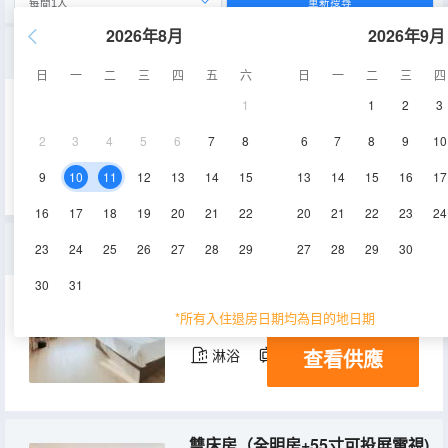
重新搜尋
2026年8月
2026年9月
高級雙床房(全明房+可投屏55寸電視)
日
一
二
三
四
五
六
日
一
二
三
四
1
1
2
3
28-32㎡
3-6層
空調
2
3
4
5
6
7
8
6
7
8
9
10
查看供應
淋浴
電視機
9
10
11
12
13
14
15
13
14
15
16
17
16
17
18
19
20
21
22
20
21
22
23
24
安心睡大床房（全明房+55寸可投屏電視+夢百合0壓床墊)
23
24
25
26
27
28
29
27
28
29
30
30
31
32㎡
4層
空調
*所有入住退房日期均為目的地日期
查看供應
淋浴
電視機
雙床房（全明房+55寸可投屏電視)