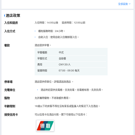
全部設施
酒店政策
入住和退房
入住時間：14:00以後 退房時間：12:00以前
入住方式
櫃枱服務時間：24小時。
自助入住：使用自助入住機辦理入住。
餐飲
酒店提供早餐。
早餐種類
中式
早餐形式
自助餐
費用
CNY 20/人
營業時間
07:00 - 09:30 每天
停車場
酒店提供停車位，詳情請諮詢酒店
。
充電車位
•
酒店附近提供充電樁，交流充電。充電樁有限，先到先得。
寵物
允許攜帶寵物，不收取額外費用。
年齡限制
18歲以下的房客不得在沒有家長或監護人的情況下入住酒店。
接受信用卡
可以信用卡在酒店付款，閣下可使用以下信用卡：