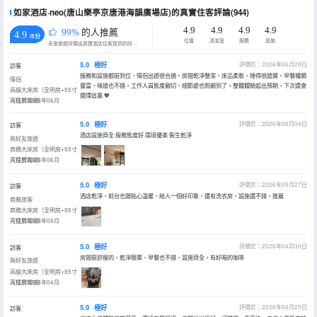
如家酒店·neo(唐山樂亭京唐港海韻廣場店)的真實住客評論(944)
4.9
4.9
4.9
4.9
99%
的人推薦
4.9
/5分
位置
清潔度
服務
設施
永安旅遊評價由真實酒店住客提供的評價。
5.0
極好
評價於：2026年06月28日
訪客
服務和設施都挺到位，情侶出遊很合適。房間乾淨整潔，床品柔軟，睡得很踏實。早餐種類
情侶
豐富，味道也不錯。工作人員態度親切，細節處也照顧到了。整體體驗超出預期，下次還會
高級大床房（全明房+55寸
選擇這裏 💖
可投屏電視）
入住於2026年06月
5.0
極好
評價於：2026年06月04日
訪客
酒店設施齊全 服務態度好 環境優美 衞生乾淨
與好友旅遊
商務大床房（全明房+55寸
可投屏電視）
入住於2026年06月
5.0
極好
評價於：2026年05月27日
訪客
酒店乾淨，前台也跟貼心温暖，給人一個好印象，還有洗衣房，設施還不錯，推薦
商務旅客
商務大床房（全明房+55寸
可投屏電視）
入住於2026年05月
5.0
極好
評價於：2026年04月30日
訪客
房間挺舒服的，乾淨簡單，早餐也不錯，設施齊全，有好喝的咖啡
與好友旅遊
高級大床房（全明房+55寸
可投屏電視）
入住於2026年04月
5.0
極好
評價於：2026年04月25日
訪客