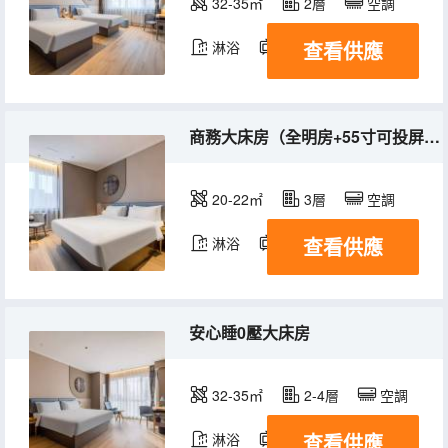
32-35㎡
2層
空調
查看供應
淋浴
電視機
商務大床房（全明房+55寸可投屏電視)
20-22㎡
3層
空調
查看供應
淋浴
電視機
安心睡0壓大床房
32-35㎡
2-4層
空調
查看供應
淋浴
電視機