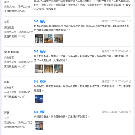
這次入住體驗非常滿意～環境安靜舒適，房間採光很好，打掃得一塵不染。工作人員態度特
其他
別好，禮貌又貼心，細節滿滿。洗漱用品、熱水、空調都很給力，整體乾淨又温馨，住着安
商務大床房（全明房+55寸
心又放鬆，強烈推薦！
可投屏電視）
入住於2026年04月
5.0
極好
評價於：2026年04月13日
訪客
這家店超級推薦 服務和衞生沒得説設施也很齊全 機器人洗衣機烘乾機應有盡有環境也不錯
獨自旅遊
門口就是廣場體還有夜市 推薦！！！
商務大床房（全明房+55寸
可投屏電視）
入住於2026年04月
5.0
極好
評價於：2026年04月09日
Chongxiaosu
衞生超級乾淨，房間沒有異味、床品清爽，設施齊全好用，服務熱情周到，環境安靜舒適，
商務旅客
工作人員都很好，入住超滿意！
商務大床房（全明房+55寸
可投屏電視）
入住於2026年04月
5.0
極好
評價於：2026年04月08日
訪客
早餐好吃，房間乾淨舒適，服務人員熱情，有免費自助洗衣房，交通很便利，下次出差還來
商務旅客
這裏住。
高級大床房（全明房+55寸
可投屏電視）
入住於2026年04月
5.0
極好
評價於：2026年02月26日
訪客
房間乾淨寬敞，前台服務熱情，是出行的不錯選擇。
其他
高級雙床房（全明房+可投
屏55寸電視）
入住於2026年02月