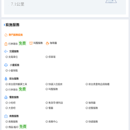
7.1公里
設施服務
熱門服務設施
免費
叫醒服務
咖啡廳
行李寄存
交通服務
充電車位
停車場
小童設施
小童拖鞋
前台服務
前台提供翻譯工具
快速入住退房
前台貴重物品保險櫃
免費
叫醒服務
行李寄存
餐飲服務
小吃吧
售貨亭/便利店
咖啡廳
大堂吧
餐廳
送餐服務
商務服務
商務服務
商務中心
快遞服務
免費
傳真/複印