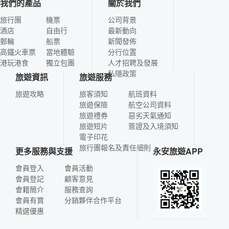
我們的產品
關於我們
旅行團
機票
公司背景
酒店
自由行
最新動向
郵輪
船票
新聞發佈
高鐵火車票
當地體驗
分行位置
港玩港食
獨立包團
人才招聘及發展
私隱政策
旅遊資訊
旅遊服務
旅遊攻略
旅客須知
航班資料
旅遊保險
航空公司資料
旅遊禮券
惡劣天氣通知
旅遊短片
簽證及入境須知
電子印花
旅行團報名及責任細則
更多服務與支援
永安旅遊APP
會員登入
會員活動
會員登記
顧客意見
會籍簡介
服務查詢
會員有賞
分銷夥伴合作平台
精選優惠