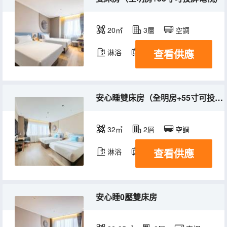
20㎡
3層
空調
查看供應
淋浴
電視機
安心睡雙床房（全明房+55寸可投屏電視+夢百合0壓床墊)
32㎡
2層
空調
查看供應
淋浴
電視機
安心睡0壓雙床房