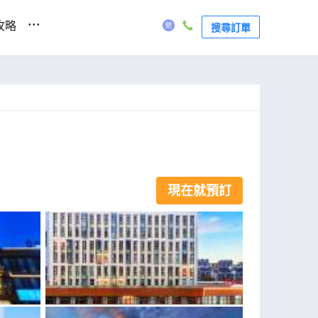
...
攻略
搜尋訂單
現在就預訂