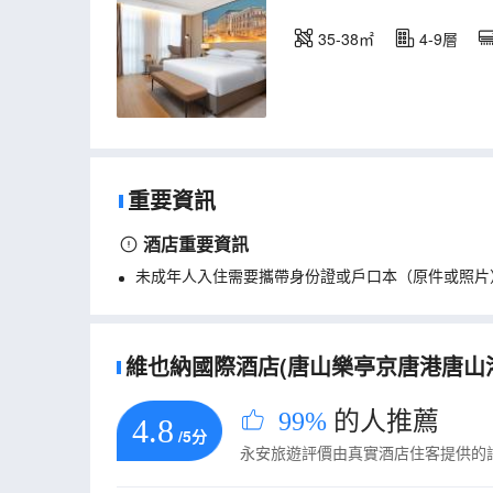
35-38㎡
4-9層
重要資訊
酒店重要資訊
未成年人入住需要攜帶身份證或戶口本（原件或照片
維也納國際酒店(唐山樂亭京唐港唐山港店
99%
的人推薦
4.8
/5分
永安旅遊評價由真實酒店住客提供的