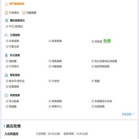
熱門服務設施
行李寄存
叫醒服務
櫃枱服務語言
中文(普通話)
交通服務
免費
叫車服務
租車服務
停車場
代客泊車
前台服務
儲物櫃
禮賓服務
前台貴重物品保險櫃
行李寄存
叫醒服務
旅遊票務服務
餐飲服務
售貨亭/便利店
大堂吧
餐廳
送餐服務
商務服務
多功能廳
商務服務
多媒體演示系統
會議廳
商務中心
快遞服務
全部設施
酒店政策
入住和退房
入住時間：06:00以後 退房時間：14:00以前