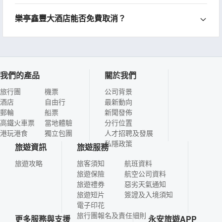
樂亭鑫豐大酒店能否免費取消？
我們的產品
關於我們
旅行團
機票
公司背景
酒店
自由行
最新動向
郵輪
船票
新聞發佈
高鐵火車票
當地體驗
分行位置
港玩港食
獨立包團
人才招聘及發展
私隱政策
旅遊資訊
旅遊服務
旅遊攻略
旅客須知
航班資料
旅遊保險
航空公司資料
旅遊禮券
惡劣天氣通知
旅遊短片
簽證及入境須知
電子印花
旅行團報名及責任細則
更多服務與支援
永安旅遊APP