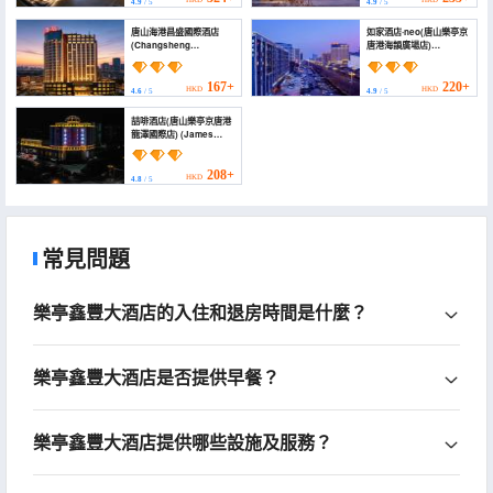
HKD
HKD
4.9
/ 5
4.9
/ 5
唐山海港昌盛國際酒店
如家酒店·neo(唐山樂亭京
(Changsheng
唐港海韻廣場店)
International Hotel)
(Homeinn · neo
(Tangshan Laoting
Jingtang Port Haiyun
167+
220+
HKD
HKD
4.6
/ 5
4.9
/ 5
Plaza))
喆啡酒店(唐山樂亭京唐港
龍澤國際店) (James
Joyce Coffetel Hotel
(Tangshan Laoting
Jingtang Port Longze
208+
HKD
4.8
/ 5
International))
常見問題
樂亭鑫豐大酒店的入住和退房時間是什麼？
樂亭鑫豐大酒店是否提供早餐？
樂亭鑫豐大酒店提供哪些設施及服務？