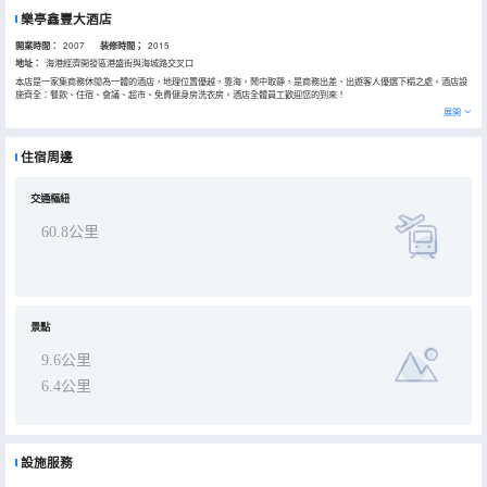
樂亭鑫豐大酒店
開業時間：
2007
装修時間；
2015
地址：
海港經濟開發區港盛街與海城路交叉口
本店是一家集商務休閒為一體的酒店，地理位置優越，靠海，鬧中取靜，是商務出差、出遊客人優選下榻之處。酒店設
施齊全：餐飲、住宿、會議、超市、免費健身房洗衣房。酒店全體員工歡迎您的到來！
展開
住宿周邊
交通樞紐
60.8公里
景點
9.6公里
6.4公里
設施服務