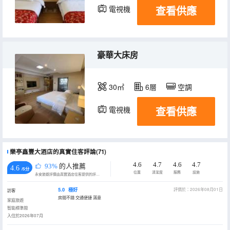
查看供應
電視機
豪華大床房
30㎡
6層
空調
查看供應
電視機
樂亭鑫豐大酒店的真實住客評論(71)
4.6
4.7
4.6
4.7
93%
的人推薦
4.6
/5分
位置
清潔度
服務
設施
永安旅遊評價由真實酒店住客提供的評價。
5.0
極好
評價於：2026年08月01日
訪客
房間不錯 交通便捷 滿意
家庭旅遊
智能標準間
入住於2026年07月