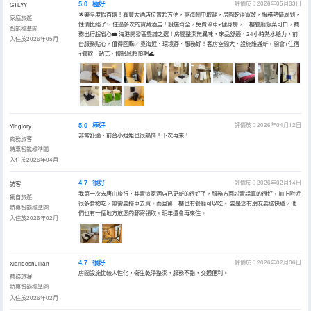
5.0
極好
評價於：2026年05月03日
GTLYY
🌟樂亭度假首選！鑫豐大酒店位置超方便，靠海鬧中取靜，房間乾淨寬敞，服務熱情周到，
家庭旅遊
性價比絕了✨ 住過多次的寶藏酒店！設施齊全，免費停車+健身房，一樓餐廳飯菜可口，商
智能標準間
務出行超省心💼 海港開發區靠譜之選！房間整潔無異味，床品舒適，24小時熱水給力，前
入住於2026年05月
台服務貼心，值得回購✅ 靠海近、環境靜、服務好！客房空間大，設施維護新，開會+住宿
+餐飲一站式，體驗感超預期🌊
5.0
極好
評價於：2026年04月12日
Yinglory
非常舒適，前台小姐姐也很熱情！下次再來！
商務旅客
特惠智能標準間
入住於2026年04月
4.7
很好
評價於：2026年02月14日
訪客
我第一次去唐山旅行，其實這家酒店已更新的很好了，服務方面説實話真的很好，加上附近
獨自旅遊
很多食物吃，無需要搭車去買。而且第一樓也有餐廳可以吃。 要是您有朋友要送快遞，他
特惠智能標準間
們也有一個地方放您的郵寄領取。明年還會再來住。
入住於2026年02月
4.7
很好
評價於：2026年02月06日
Xiarideshuilian
房間設施比較人性化，衞生乾淨整潔，服務不錯，交通便利。
商務旅客
特惠智能標準間
入住於2026年02月