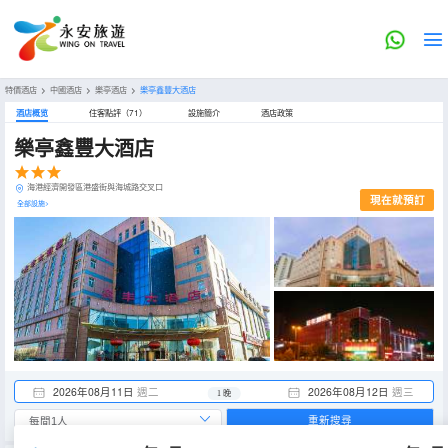
特價酒店
>
中國酒店
>
樂亭酒店
>
樂亭鑫豐大酒店
酒店概览
住客點評（71）
設施簡介
酒店政策
樂亭鑫豐大酒店
海港經濟開發區港盛街與海城路交叉口
現在就預訂
全部設施>
2026年08月11日
週二
2026年08月12日
週三
1 晚
重新搜尋