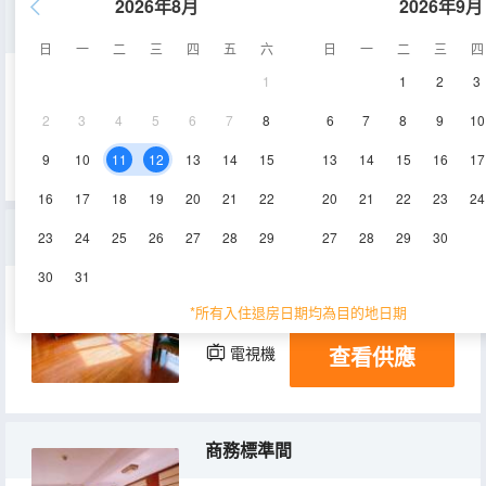
2026年8月
2026年9月
商務圓床房
日
一
二
三
四
五
六
日
一
二
三
四
1
1
2
3
30㎡
3-4層
空調
2
3
4
5
6
7
8
6
7
8
9
10
查看供應
電視機
9
10
11
12
13
14
15
13
14
15
16
17
16
17
18
19
20
21
22
20
21
22
23
24
商務大床房
23
24
25
26
27
28
29
27
28
29
30
30
31
25㎡
4層
空調
*所有入住退房日期均為目的地日期
查看供應
電視機
商務標準間