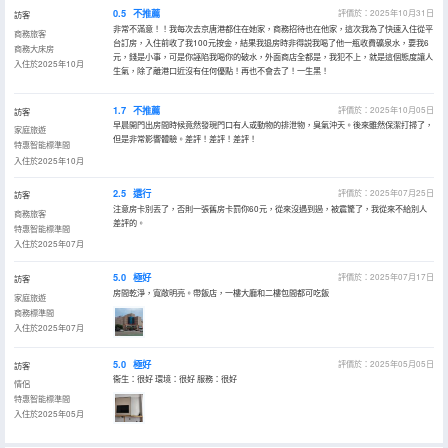
0.5
不推薦
評價於：2025年10月31日
訪客
非常不滿意！！我每次去京唐港都住在她家，商務招待也在他家，這次我為了快速入住從平
商務旅客
台訂房，入住前收了我100元按金，結果我退房時非得説我喝了他一瓶收費礦泉水，要我6
商務大床房
元，錢是小事，可是你誣陷我喝你的破水，外面商店全都是，我犯不上，就是這個態度讓人
入住於2025年10月
生氣，除了離港口近沒有任何優點！再也不會去了！一生黑！
1.7
不推薦
評價於：2025年10月05日
訪客
早晨開門出房間時候竟然發現門口有人或動物的排泄物，臭氣沖天。後來雖然保潔打掃了，
家庭旅遊
但是非常影響體驗。差評！差評！差評！
特惠智能標準間
入住於2025年10月
2.5
還行
評價於：2025年07月25日
訪客
注意房卡別丟了，否則一張舊房卡罰你60元，從來沒遇到過，被震驚了，我從來不給別人
商務旅客
差評的。
特惠智能標準間
入住於2025年07月
5.0
極好
評價於：2025年07月17日
訪客
房間乾淨，寬敞明亮。帶飯店，一樓大廳和二樓包間都可吃飯
家庭旅遊
商務標準間
入住於2025年07月
5.0
極好
評價於：2025年05月05日
訪客
衞生：很好 環境：很好 服務：很好
情侶
特惠智能標準間
入住於2025年05月