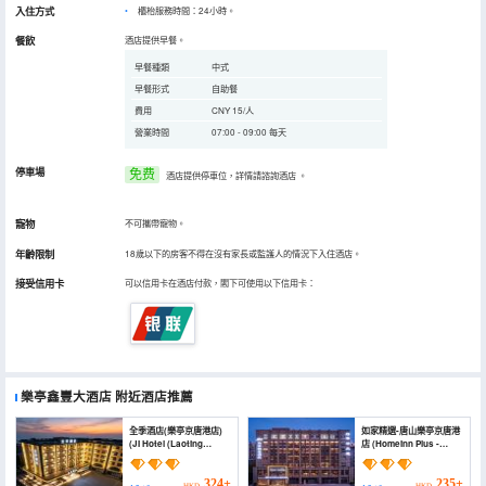
入住方式
櫃枱服務時間：24小時。
餐飲
酒店提供早餐。
早餐種類
中式
早餐形式
自助餐
費用
CNY 15/人
營業時間
07:00 - 09:00 每天
停車場
免费
酒店提供停車位，詳情請諮詢酒店
。
寵物
不可攜帶寵物。
年齡限制
18歲以下的房客不得在沒有家長或監護人的情況下入住酒店。
接受信用卡
可以信用卡在酒店付款，閣下可使用以下信用卡：
樂亭鑫豐大酒店
附近酒店推薦
全季酒店(樂亭京唐港店)
如家精選-唐山樂亭京唐港
(JI Hotel (Laoting
店 (Homeinn Plus -
Jingtang Port))
Tangshan Laoting
Jingtang Port)
324+
235+