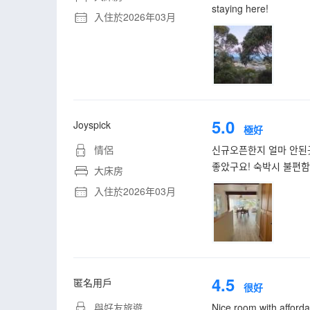
staying here!
入住於2026年03月
5.0
Joyspick
極好
情侶
신규오픈한지 얼마 안된
좋았구요! 숙박시 불편함
大床房
入住於2026年03月
4.5
匿名用戶
很好
與好友旅遊
Nice room with afforda