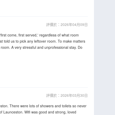
評價於：2026年04月09日
irst come, first served,' regardless of what room
 told us to pick any leftover room. To make matters
 room. A very stressful and unprofessional stay. Do
評價於：2026年03月30日
eston. There were lots of showers and toilets so never
ts of Launceston. Wifi was good and strong, loved