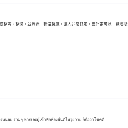
很整齊、整潔，並營造一種温馨感，讓人非常舒服，窗外更可以一覽塔斯
งหน่อย รวมๆ หากเจอผู้เข้าพักห้องอื่นดีไม่วุ่ยวาย ก็ถือว่าโชคดี