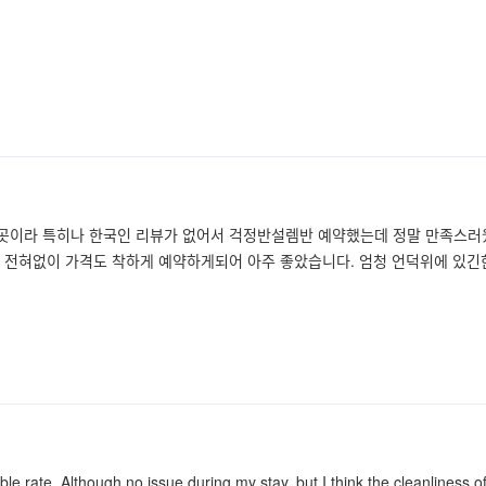
곳이라 특히나 한국인 리뷰가 없어서 걱정반설렘반 예약했는데 정말 만족스러웠
 전혀없이 가격도 착하게 예약하게되어 아주 좋았습니다. 엄청 언덕위에 있긴
ble rate. Although no issue during my stay, but I think the cleanliness