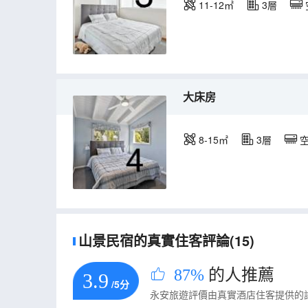
11-12㎡
3層
大床房
8-15㎡
3層
山景民宿的真實住客評論(15)
87%
的人推薦
3.9
/5分
永安旅遊評價由真實酒店住客提供的