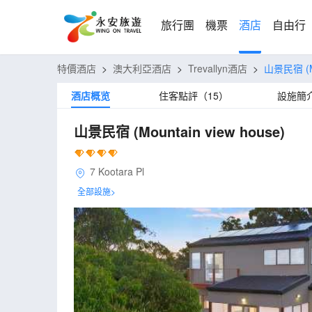
旅行團
機票
酒店
自由行
特價酒店
>
澳大利亞酒店
>
Trevallyn酒店
>
山景民宿
(
酒店概览
住客點評（15）
設施簡
山景民宿
(Mountain view house)
7 Kootara Pl
全部設施>