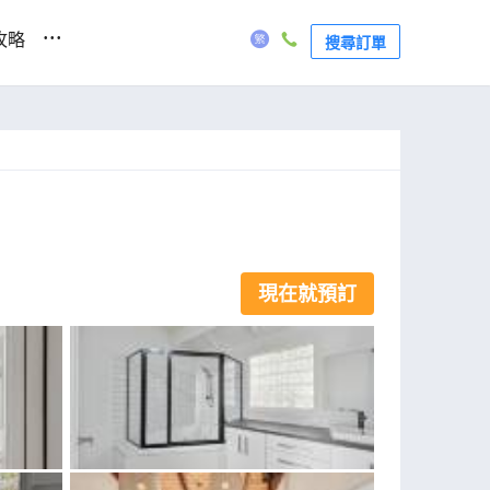
...
攻略
搜尋訂單
現在就預訂