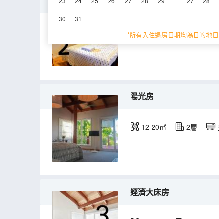
標準雙人間
23
24
25
26
27
28
29
27
28
30
31
12-15㎡
1層
*所有入住退房日期均為目的地日
陽光房
12-20㎡
2層
經濟大床房