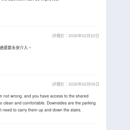
評價於：2026年02月22日
通還要永安介入。
評價於：2026年02月06日
 I’m not wrong, and you have access to the shared
lso clean and comfortable. Downsides are the parking
ht need to carry them up and down the stairs.