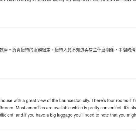
乾淨。負責接待的服務很差。接待人員不知道與房主什麼關係，中間的溝
e house with a great view of the Launceston city. There’s four rooms if
hroom. Most amenities are available which is pretty convenient. It’s a
fficient, and if you have a big luggage you’ll need to note that you mig