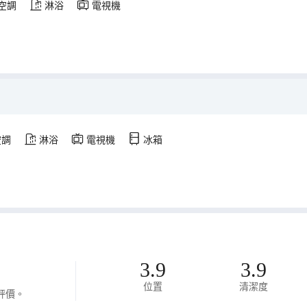
空調
淋浴
電視機
空調
淋浴
電視機
冰箱
3.9
3.9
位置
清潔度
評價。