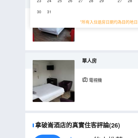
高級雙人床房
23
24
25
26
27
28
29
27
28
30
31
18㎡
淋浴
電
*所有入住退房日期均為目的地日
單人房
電視機
拿破崙酒店的真實住客評論(26)