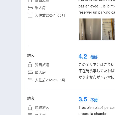
pas enlevée… le joint 
單人房
réserver un parking car
入住於2024年05月
4.2
訪客
很好
獨自旅遊
このエリアにはこうい
不在時食事してたおば
單人房
かりませんが、非常に
入住於2024年05月
3.5
訪客
不錯
商務旅客
Très bien placé person
propre la chambre