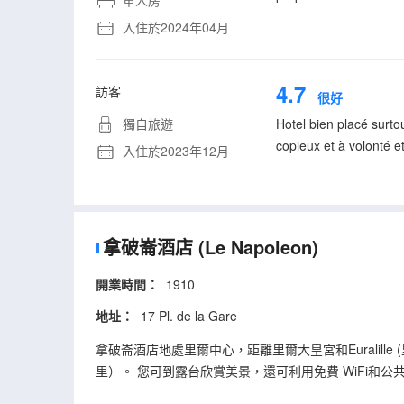
單人房
入住於2024年04月
4.7
訪客
很好
獨自旅遊
Hotel bien placé surtou
copieux et à volonté et
入住於2023年12月
拿破崙酒店
(Le Napoleon)
開業時間：
1910
地址：
17 Pl. de la Gare
拿破崙酒店地處里爾中心，距離里爾大皇宮和Euralille (
里）。 您可到露台欣賞美景，還可利用免費 WiFi和公
以去小吃吧/熟食店逛逛。您可以到酒吧/酒廊，點一杯喜歡