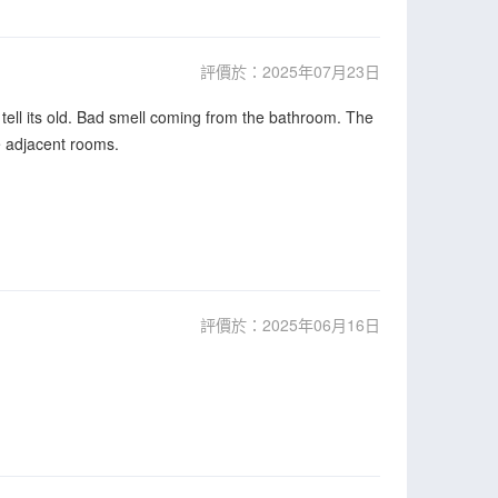
評價於：2025年07月23日
n tell its old. Bad smell coming from the bathroom. The
he adjacent rooms.
評價於：2025年06月16日