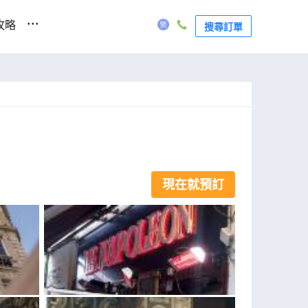
...
攻略
搜尋訂單
現在就預訂