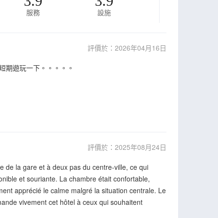
3.9
3.9
服務
設施
評價於：2026年04月16日
短期遊玩一下。。。。。
評價於：2025年08月24日
e de la gare et à deux pas du centre-ville, ce qui
onible et souriante. La chambre était confortable,
ment apprécié le calme malgré la situation centrale. Le
mande vivement cet hôtel à ceux qui souhaitent