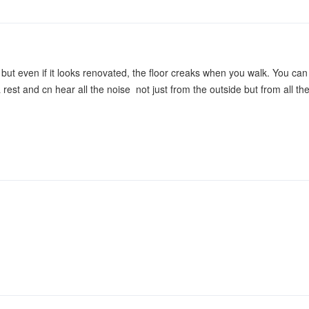
t but even if it looks renovated, the floor creaks when you walk. You ca
 a rest and cn hear all the noise not just from the outside but from all t