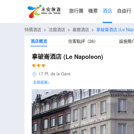
旅行團
機票
酒店
自由行
特價酒店
>
法國酒店
>
裏爾酒店
>
拿破崙酒店
(Le Nap
酒店概览
住客點評（26）
設施簡
拿破崙酒店
(Le Napoleon)
17 Pl. de la Gare
全部設施>