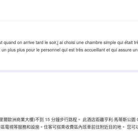
t quand on arrive tard le soir,j ai choisi une chambre simple qui était tr
 un plus plus pour le personnel qui est très accueillant et qui assure un
里爾歐洲商業大樓)不到 15 分鐘步行路程。 此酒店距離亨利·馬蒂斯公園 0.2
共區電視等服務和設施。住客可搭乘收費區內班車前往附近目的地。 您可以到
的飲品，暢飲一番。每天 06:00 至 11:00 提供收費的歐陸式早餐