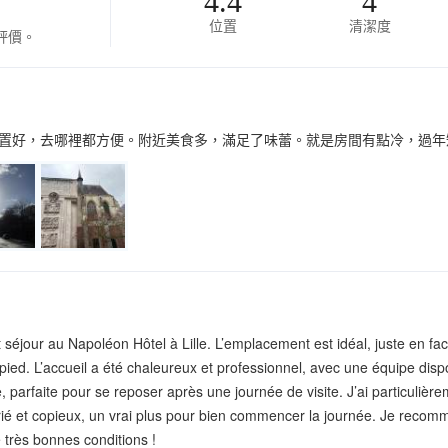
4.4
4
位置
清潔度
評價。
置好，去哪裡都方便。附近美食多，滿足了味蕾。就是房間有點冷，過年
 séjour au Napoléon Hôtel à Lille. L’emplacement est idéal, juste en fac
 pied. L’accueil a été chaleureux et professionnel, avec une équipe disp
, parfaite pour se reposer après une journée de visite. J’ai particulière
arié et copieux, un vrai plus pour bien commencer la journée. Je recom
e très bonnes conditions !