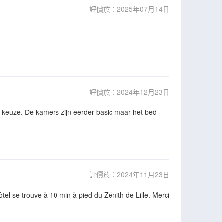
評價於：2025年07月14日
評價於：2024年12月23日
de keuze. De kamers zijn eerder basic maar het bed
評價於：2024年11月23日
tel se trouve à 10 min à pied du Zénith de Lille. Merci