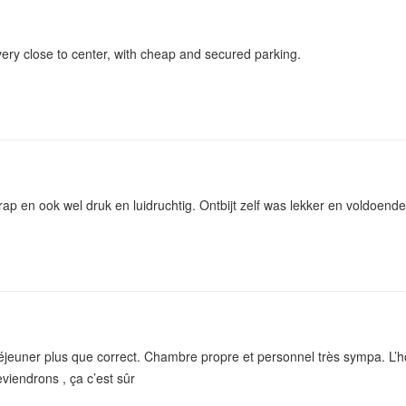
very close to center, with cheap and secured parking.
rap en ook wel druk en luidruchtig. Ontbijt zelf was lekker en voldoen
 Déjeuner plus que correct. Chambre propre et personnel très sympa. L’hô
eviendrons , ça c’est sûr