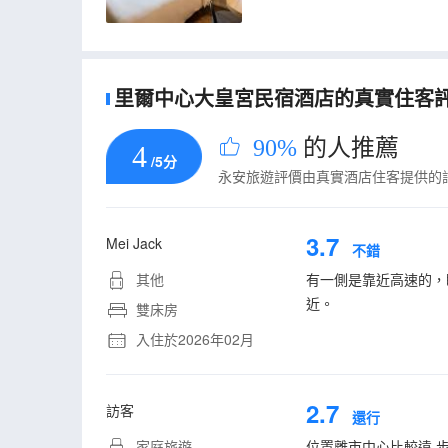
里爾中心大皇宮民宿酒店的真實住客評論
90%
的人推薦
4
/5分
永安旅遊評價由真實酒店住客提供的
3.7
Mei Jack
不錯
其他
有一側是靠近高速的，
近。
雙床房
入住於2026年02月
2.7
訪客
還行
家庭旅遊
位置離市中心比較遠 步