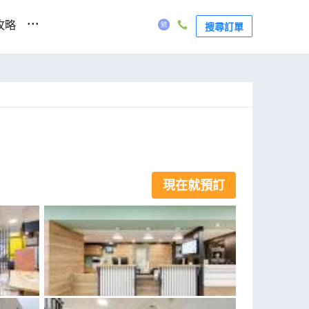
...
攻略
搜尋訂單
現在就預訂