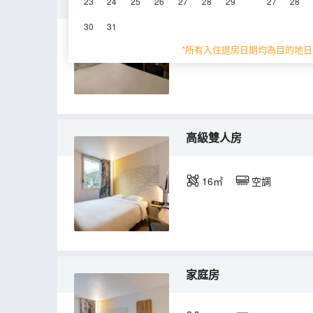
單人房
23
24
25
26
27
28
29
27
28
30
31
13㎡
*所有入住退房日期均為目的地日
高級雙人房
16㎡
空調
家庭房