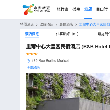
旅行團
機票
酒店
自由行
特價酒店
>
法國酒店
>
裏爾酒店
>
里爾中心大皇宮民
酒店概览
住客點評（51）
設施簡
里爾中心大皇宮民宿酒店
(B&B Hotel L
169 Rue Berthe Morisot
全部設施>