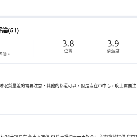
(51)
3.8
3.9
位置
清潔度
評價。
睡眠質量差的需要注意，其他的都還可以，但是沒在市中心，晚上需要注
行25分鐘左右 落車不方便 £8停車場泊車一天好合理 沒有拖鞋提供 房