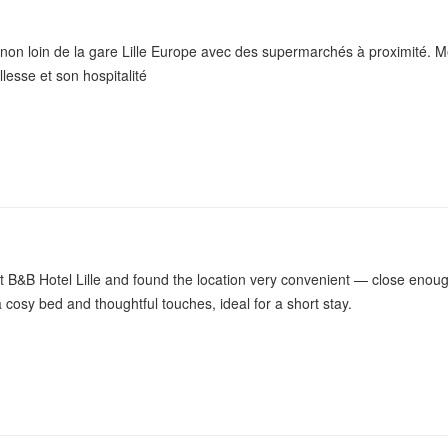
 non loin de la gare Lille Europe avec des supermarchés à proximité. M
lesse et son hospitalité
t B&B Hotel Lille and found the location very convenient — close enoug
a cosy bed and thoughtful touches, ideal for a short stay.