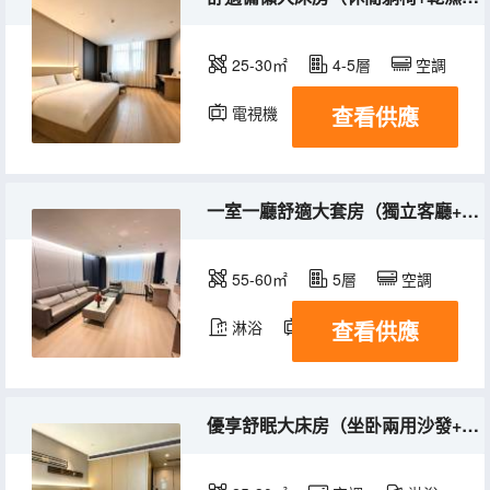
25-30㎡
4-5層
空調
查看供應
電視機
一室一廳舒適大套房（獨立客廳+乳膠床墊）
55-60㎡
5層
空調
查看供應
淋浴
電視機
優享舒眠大床房（坐卧兩用沙發+遮光電動窗簾）