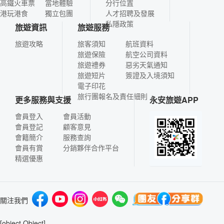
高鐵火車票
當地體驗
分行位置
港玩港食
獨立包團
人才招聘及發展
私隱政策
旅遊資訊
旅遊服務
旅遊攻略
旅客須知
航班資料
旅遊保險
航空公司資料
旅遊禮券
惡劣天氣通知
旅遊短片
簽證及入境須知
電子印花
旅行團報名及責任細則
更多服務與支援
永安旅遊APP
會員登入
會員活動
會員登記
顧客意見
會籍簡介
服務查詢
會員有賞
分銷夥伴合作平台
精選優惠
關注我們
[object Object]