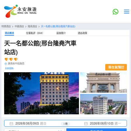
特價酒店
>
中國酒店
>
隆堯酒店
>
天一名都公館(邢台隆堯汽車站店)
酒店概览
住客點評（268）
設施簡介
酒店政策
天一名都公館(邢台隆堯汽車
站店)
唐堯街中段路西
現在就預訂
全部設施>
2026年08月09日
週日
2026年08月10日
週一
1 晚