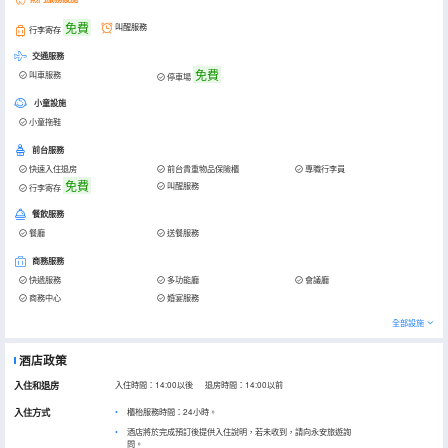
免費
叫醒服務
行李寄存
交通服務
免費
叫車服務
停車場
小童設施
小童拖鞋
前台服務
快速入住退房
前台貴重物品保險櫃
專職行李員
免費
叫醒服務
行李寄存
餐飲服務
餐廳
送餐服務
商務服務
快遞服務
多功能廳
會議廳
商務中心
婚宴服務
全部設施
酒店政策
入住和退房
入住時間：14:00以後 退房時間：14:00以前
入住方式
櫃枱服務時間：24小時。
酒店將於完成預訂後提供入住說明，若未收到，請向永安旅遊詢
問。