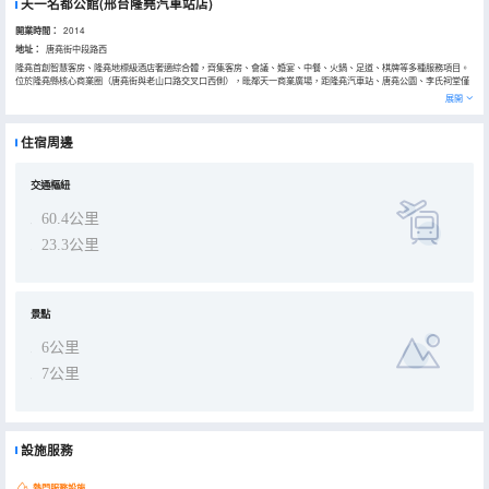
天一名都公館(邢台隆堯汽車站店)
開業時間：
2014
地址：
唐堯街中段路西
隆堯首創智慧客房、隆堯地標級酒店奢適綜合體，齊集客房、會議、婚宴、中餐、火鍋、足道、棋牌等多種服務項目。
位於隆堯縣核心商業圈（唐堯街與老山口路交叉口西側），毗鄰天一商業廣場，距隆堯汽車站、唐堯公園、李氏祠堂僅
2-5分鐘車程，周邊小吃街、KTV、夜市環伺，出行、購物、娛樂十分便利。 酒店門前專屬停車場、整樓WIFI覆蓋、中
展開
央空調、24小時冷熱水、自助洗衣房（洗烘燙）、健身房、大堂無償供應冷/熱飲/淨化熱毛巾/眼鏡和首飾清洗/旅遊路線
圖/日用小物等，入住客人四季均惠贈鮮切歡迎水果和礦泉水，為您的出行提供全面且便捷的服務。
酒店擁有各類客房，房型高中低檔齊備；推薦智慧客房為您的入住優先選擇，房間設計舒適優雅，格調怡人、選用免打
住宿周邊
擾乳膠床墊、乳膠枕、羽絨被、全棉床品、智能馬桶等優級配套；電視、空調、窗簾、背景音樂均為語音智能客控，給
您上佳的智慧入住體驗。酒店2樓自助早餐廳，菜品豐盛，中西結合，更有備受歡迎的鮮榨熱豆漿、熱牛奶、手工麪
條、手包餛飩等等，為您送上元氣滿滿的美味早餐。
交通樞紐
60.4公里
23.3公里
景點
6公里
7公里
設施服務
熱門服務設施