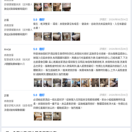
舒適慵懶雙床房（支持雙人
辦公+高清電視可投屏）
入住於2026年06月
5.0
極好
評價於：2026年06月04日
訪客
衞生：乾淨整潔， 環境：房間安靜沒有噪音， 健身房，自助洗衣房設施齊全，入住有歡迎
商務旅客
水果！
舒適慵懶雙床房（支持雙人
辦公+高清電視可投屏）
入住於2026年06月
5.0
極好
評價於：2026年05月28日
RHG8
特意來給個好評!酒店衞生做得特別到位,房間採光很好,設施齊全也很新。前台服務温柔耐心,
商務旅客
辦理入住退房很快,有問題隨叫隨到。周邊出行吃飯都很方便,住着特別舒心,已經收藏了,下次
智慧城景大床房（採光好
出差還會回購! 真心推薦這家酒店!環境衞生沒得説,每個角落都很乾凈, 房間佈局合理,洗漱用
+零壓乳膠床墊）
入住於2026年05月
品也齊全。服務態度特別好,待人熱情周到,讓人感覺很親切。性價比在周邊真的很能打,入住
體驗滿分。 衞生超級乾淨,一進來就很舒服，無異味無灰塵。服務特別暖心,工作人員態度很
好,細緻周到,體驗感滿分,強烈推薦!
5.0
極好
評價於：2026年05月06日
訪客
必須給這家酒店一個五星好評！從辦理入住到退房全程都很順暢，前台小姐姐服務特別温
商務旅客
柔。房間收拾得一塵不染，床品柔軟舒適，設施維護得很好，整體環境乾淨大氣。性價比在
優享舒眠大床房（坐卧兩用
同價位裏屬於拔尖的，體驗感滿分，強烈推薦！
沙發+遮光電動窗簾）
入住於2026年03月