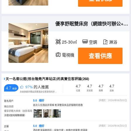
優享舒眠雙床房（網速快可辦公+智能馬桶）
25-30㎡
空調
淋浴
查看供應
電視機
天一名都公館(邢台隆堯汽車站店)的真實住客評論(268)
4.7
4.7
4.7
4.7
97%
的人推薦
4.7
/5分
位置
清潔度
服務
設施
永安旅遊評價由真實酒店住客提供的評價。
5.0
極好
評價於：2026年08月02日
匿名用戶
這次入住酒店非常棒 乾淨整潔床品舒服睡的很香
獨自旅遊
優享舒眠大床房（坐卧兩用
沙發+遮光電動窗簾）
入住於2026年08月
5.0
極好
評價於：2026年08月02日
訪客
酒店乾淨寬敞明亮。設施方便。房價也很實惠 很滿意