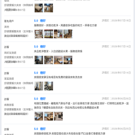
情侶
舒適慵懶大床房（休閑躺椅
+乾濕分離）
入住於2026年07月
5.0
極好
評價於：2026年07月18日
匿名用戶
服務很好，房間也乾淨，周邊很多吃飯的地方，停車也方便
其他
舒適慵懶雙床房（支持雙人
辦公+高清電視可投屏）
入住於2026年06月
5.0
極好
評價於：2026年07月14日
訪客
床品乾淨整潔，入住送歡迎水果，服務很熱情
與好友旅遊
舒適慵懶大床房（休閑躺椅
+乾濕分離）
入住於2026年07月
5.0
極好
評價於：2026年07月14日
訪客
房間很安靜沒有噪音有免費的健身房和洗衣房
家庭旅遊
舒適慵懶大床房（休閑躺椅
+乾濕分離）
入住於2026年07月
5.0
極好
評價於：2026年06月26日
訪客
地理位置優越，離隆堯汽車站不遠，出行坐車很方便 酒店衞生很好，打掃得比較乾淨，設
商務旅客
施齊全 7樓還有自助洗衣房，到店有西瓜哈密瓜免費歡迎水果
舒適慵懶雙床房（支持雙人
辦公+高清電視可投屏）
入住於2026年06月
5.0
極好
評價於：2026年06月25日
訪客
房間裝修很乾凈 房間空間也很大布局很合理 門口坐車打車都很方便
商務旅客