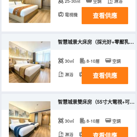
25-30㎡
空調
淋浴
查看供應
電視機
智慧城景大床房（採光好+零壓乳膠床墊）
30㎡
8-10層
空調
查看供應
淋浴
電視機
智慧城景雙床房（55寸大電視+可投屏+網速快）
30㎡
8-10層
空調
查看供應
淋浴
電視機