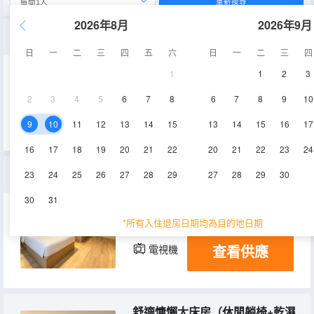
重新搜尋
2026年8月
2026年9月
一室一廳智慧行政套房（超大會客廳+衣帽區）
日
一
二
三
四
五
六
日
一
二
三
四
1
1
2
3
55-60㎡
10層
空調
2
3
4
5
6
7
8
6
7
8
9
10
查看供應
淋浴
電視機
9
10
11
12
13
14
15
13
14
15
16
17
16
17
18
19
20
21
22
20
21
22
23
24
舒適慵懶雙床房（支持雙人辦公+高清電視可投屏）
23
24
25
26
27
28
29
27
28
29
30
30
31
25-30㎡
4-5層
空調
*所有入住退房日期均為目的地日期
查看供應
電視機
舒適慵懶大床房（休閒躺椅+乾濕分離）