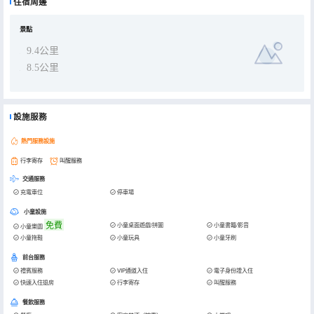
住宿周邊
景點
9.4公里
8.5公里
設施服務
熱門服務設施
行李寄存
叫醒服務
交通服務
充電車位
停車場
小童設施
免費
小童桌面遊戲/拼圖
小童書籍/影音
小童樂園
小童拖鞋
小童玩具
小童牙刷
前台服務
禮賓服務
VIP通道入住
電子身份證入住
快速入住退房
行李寄存
叫醒服務
餐飲服務