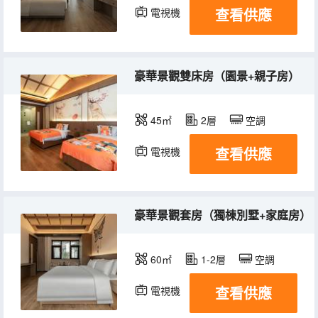
查看供應
電視機
冰箱
豪華景觀雙床房（園景+親子房）
45㎡
2層
空調
查看供應
電視機
冰箱
豪華景觀套房（獨棟別墅+家庭房）
60㎡
1-2層
空調
查看供應
電視機
冰箱