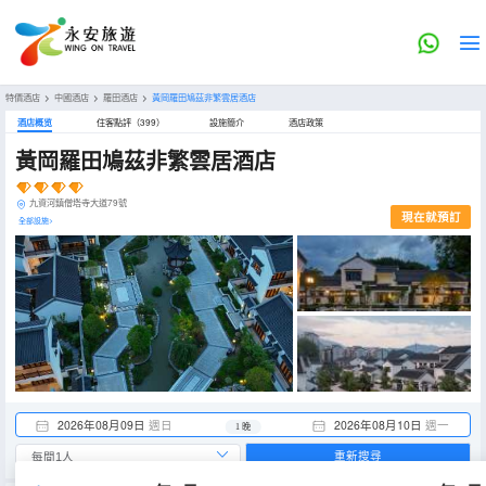
特價酒店
>
中國酒店
>
羅田酒店
>
黃岡羅田鳩茲非繁雲居酒店
酒店概览
住客點評（399）
設施簡介
酒店政策
黃岡羅田鳩茲非繁雲居酒店
九資河鎮僧塔寺大道79號
現在就預訂
全部設施>
2026年08月09日
週日
2026年08月10日
週一
1 晚
重新搜尋