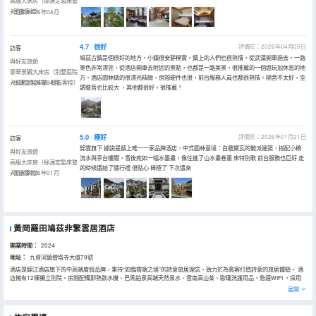
高級大床房（絲漣定製床墊
+智能客控）
入住於2026年04月
4.7
很好
評價於：2026年04月05日
訪客
鳩茲古鎮是個很好的地方，小鎮很安靜樸實，鎮上的人們也很熱情，從武漢開車過去，一路
與好友旅遊
景色非常漂亮，從酒店開車去附近的景點，也都是一路美景，很推薦的一個遊玩加休息的地
豪華景觀大床房（別墅庭院
方。酒店園林做的很漂亮精緻，房間硬件也很，前台服務人員也都很熱情。隔音不太好，空
+絲漣定製床墊+智能客控）
入住於2026年04月
調聲音也比較大 ，其他都很好。很推薦！
5.0
極好
評價於：2026年01月21日
訪客
錦雲旗下 據説是鎮上唯一一家品牌酒店，中式園林意境：白牆黛瓦的徽派建築，搭配小橋
與好友旅遊
流水與亭台樓閣，雪後宛如一幅水墨畫，像住進了山水畫卷裏 床特別軟 前台服務也巨好 走
高級大床房（絲漣定製床墊
的時候還給了隨行禮 很貼心 棒極了 下次還來
+智能客控）
入住於2026年01月
黃岡羅田鳩茲非繁雲居酒店
開業時間：
2024
地址：
九資河鎮僧塔寺大道79號
酒店是錦江酒店旗下的中高端度假品牌，秉持“如臨雲端之境”的詩意旅居理念，致力於為賓客打造詩意的旅居體驗。 酒
店擁有12棟獨立別院。房間配備即熱飲水機、巴馬鉑泉高端天然泉水、雲南高山茶、歐瓏洗護用品、急速WIFI ，採用
行業領先新風系統、絲漣床墊、裸眠布草，旨在為賓客提供非凡住宿體驗。 酒店室外景觀建設面積達11000多平方米。
展開
另配有：多功能會議室、健身房、洗衣房等生活服務設施，親情化管家服務，讓您時刻感受家的關懷和温暖。