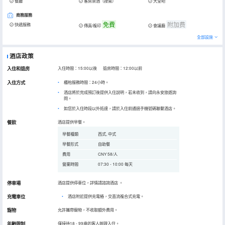
餐廳
客房禁酒（按需）
大堂吧
商務服務
免費
附加费
快遞服務
傳真/複印
會議廳
全部設施
酒店政策
入住和退房
入住時間：15:00以後 退房時間：12:00以前
入住方式
櫃枱服務時間：24小時。
酒店將於完成預訂後提供入住說明，若未收到，請向永安旅遊詢
問。
如您於入住時段以外抵達，請於入住前通過手機號碼聯繫酒店。
餐飲
酒店提供早餐。
早餐種類
西式, 中式
早餐形式
自助餐
費用
CNY 58/人
營業時間
07:30 - 10:00 每天
停車場
酒店提供停車位，詳情請諮詢酒店
。
充電車位
•
酒店附近提供充電樁，交直流複合式充電。
寵物
允許攜帶寵物，不收取額外費用。
年齡限制
僅接待18 - 99歲的客人辦理入住。