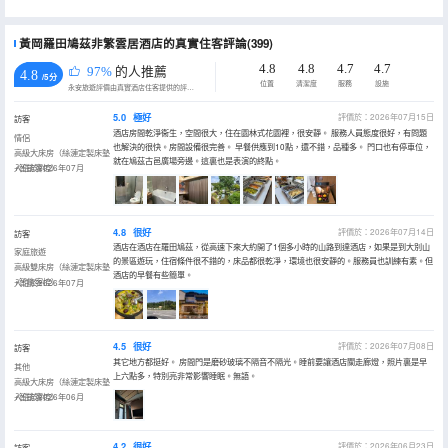
黃岡羅田鳩茲非繁雲居酒店的真實住客評論(399)
4.8
4.8
4.7
4.7
97%
的人推薦
4.8
/5分
位置
清潔度
服務
設施
永安旅遊評價由真實酒店住客提供的評價。
5.0
極好
評價於：2026年07月15日
訪客
酒店房間乾淨衞生，空間很大，住在園林式花園裡，很安靜。 服務人員態度很好，有問題
情侶
也解決的很快。房間設備很完善。 早餐供應到10點，還不錯，品種多。 門口也有停車位，
高級大床房（絲漣定製床墊
就在鳩茲古邑廣場旁邊。這裏也是表演的終點。
+智能客控）
入住於2026年07月
4.8
很好
評價於：2026年07月14日
訪客
酒店在酒店在羅田鳩茲，從高速下來大約開了1個多小時的山路到達酒店，如果是到大別山
家庭旅遊
的景區遊玩，住宿條件很不錯的，床品都很乾凈，環境也很安靜的。服務員也訓練有素。但
高級雙床房（絲漣定製床墊
酒店的早餐有些簡單。
+智能客控）
入住於2026年07月
4.5
很好
評價於：2026年07月08日
訪客
其它地方都挺好。 房間門是磨砂玻璃不隔音不隔光。睡前要讓酒店關走廊燈，照片裏是早
其他
上六點多，特別亮非常影響睡眠。無語。
高級大床房（絲漣定製床墊
+智能客控）
入住於2026年06月
4.2
很好
評價於：2026年06月23日
訪客