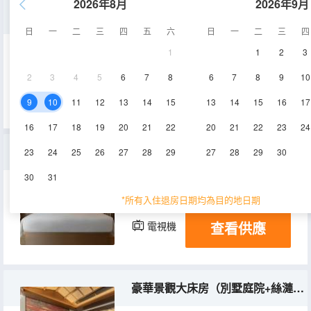
2026年8月
2026年9月
高級雙床房（絲漣定製床墊+智能客控）
日
一
二
三
四
五
六
日
一
二
三
四
1
1
2
3
30㎡
1-2層
空調
2
3
4
5
6
7
8
6
7
8
9
10
查看供應
電視機
冰箱
9
10
11
12
13
14
15
13
14
15
16
17
16
17
18
19
20
21
22
20
21
22
23
24
高級大床房（絲漣定製床墊+智能客控）
23
24
25
26
27
28
29
27
28
29
30
30
31
30㎡
1-2層
空調
*所有入住退房日期均為目的地日期
查看供應
電視機
冰箱
豪華景觀大床房（別墅庭院+絲漣定製床墊+智能客控）