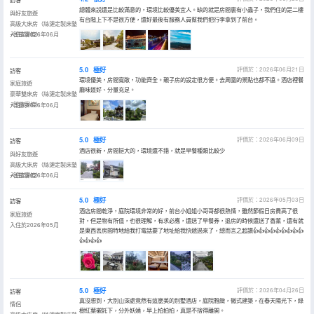
總體來説還是比較滿意的，環境比較優美宜人。缺的就是房間裏有小蟲子，我們住的是二樓
與好友旅遊
有台階上下不是很方便，還好最後有服務人員幫我們把行李拿到了前台。
高級大床房（絲漣定製床墊
+智能客控）
入住於2026年06月
5.0
極好
評價於：2026年06月21日
訪客
環境優美，房間寬敞，功能齊全。親子房的設定很方便。去周圍的景點也都不遠。酒店裡餐
家庭旅遊
廳味道好、分量充足。
豪華雙床房（絲漣定製床墊
+智能客控）
入住於2026年06月
5.0
極好
評價於：2026年06月09日
訪客
酒店很新，房間挺大的，環境還不錯，就是早餐種類比較少
與好友旅遊
高級大床房（絲漣定製床墊
+智能客控）
入住於2026年06月
5.0
極好
評價於：2026年05月03日
訪客
酒店房間乾淨，庭院環境非常的好，前台小姐姐小哥哥都很熱情，雖然節假日房費高了很
家庭旅遊
對，但是物有所值，也很理解，有求必應，還送了早餐券，退房的時候還送了香薰，還有就
入住於2026年05月
是東西丟房間特地給我打電話要了地址給我快遞過來了，總而言之超讚👍👍👍👍👍👍👍👍👍
👍👍👍👍
5.0
極好
評價於：2026年04月26日
訪客
真沒想到，大別山深處竟然有這麼美的別墅酒店，庭院雅緻，徽式建築，在春天陽光下，綠
情侶
樹紅葉襯託下，分外妖嬈，早上拍拍拍，真是不捨得離開。