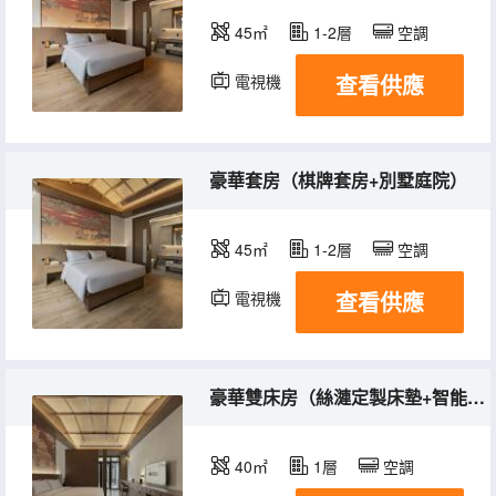
45㎡
1-2層
空調
查看供應
電視機
冰箱
豪華套房（棋牌套房+別墅庭院）
45㎡
1-2層
空調
查看供應
電視機
冰箱
豪華雙床房（絲漣定製床墊+智能客控）
40㎡
1層
空調