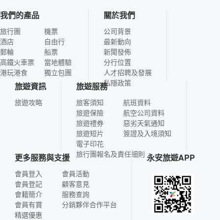
我們的產品
關於我們
旅行團
機票
公司背景
酒店
自由行
最新動向
郵輪
船票
新聞發佈
高鐵火車票
當地體驗
分行位置
港玩港食
獨立包團
人才招聘及發展
私隱政策
旅遊資訊
旅遊服務
旅遊攻略
旅客須知
航班資料
旅遊保險
航空公司資料
旅遊禮券
惡劣天氣通知
旅遊短片
簽證及入境須知
電子印花
旅行團報名及責任細則
更多服務與支援
永安旅遊APP
會員登入
會員活動
會員登記
顧客意見
會籍簡介
服務查詢
會員有賞
分銷夥伴合作平台
精選優惠