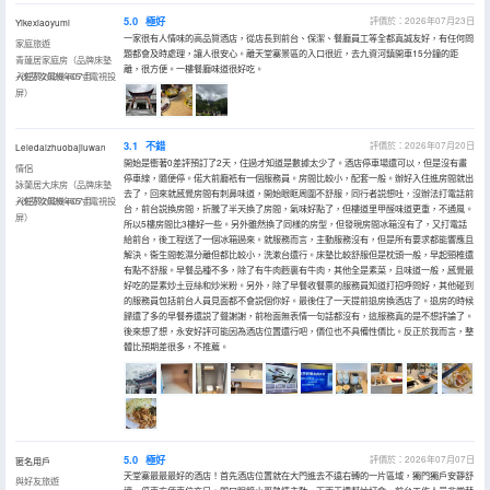
5.0
極好
評價於：2026年07月23日
Yikexiaoyumi
一家很有人情味的高品質酒店，從店長到前台、保潔、餐廳員工等全都真誠友好，有任何問
家庭旅遊
題都會及時處理，讓人很安心。離天堂寨景區的入口很近，去九資河鎮開車15分鐘的距
青蓮居家庭房（品牌床墊
離，很方便。一樓餐廳味道很好吃。
+徠芬吹風機+65寸電視投
入住於2026年07月
屏）
3.1
不錯
評價於：2026年07月20日
Leledaizhuobajiuwan
開始是衝著0差評預訂了2天，住過才知道是數據太少了。酒店停車場還可以，但是沒有畫
情侶
停車線，隨便停。偌大前廳衹有一個服務員。房間比較小，配套一般。辦好入住進房間就出
詠蘭居大床房（品牌床墊
去了，回來就感覺房間有刺鼻味道，開始眼眶周圍不舒服，同行者説想吐，沒辦法打電話前
+徠芬吹風機+65寸電視投
入住於2026年07月
台，前台説換房間，折騰了半天換了房間，氣味好點了，但樓道里甲醛味道更重，不通風。
屏）
所以5樓房間比3樓好一些。另外雖然換了同樣的房型，但發現房間冰箱沒有了，又打電話
給前台，後工程送了一個冰箱過來。就服務而言，主動服務沒有，但是所有要求都能響應且
解決。衞生間乾濕分離但都比較小，洗漱台還行。床墊比較舒服但是枕頭一般，早起頸椎還
有點不舒服。早餐品種不多，除了有牛肉麪裏有牛肉，其他全是素菜，且味道一般，感覺最
好吃的是素炒土豆絲和炒米粉。另外，除了早餐收餐票的服務員知道打招呼問好，其他碰到
的服務員包括前台人員見面都不會説個你好。最後住了一天提前退房換酒店了。退房的時候
歸還了多的早餐券還説了聲謝謝，前枱面無表情一句話都沒有，這服務真的是不想評論了。
後來想了想，永安好評可能因為酒店位置還行吧，價位也不具備性價比。反正於我而言，整
體比預期差很多，不推薦。
5.0
極好
評價於：2026年07月07日
匿名用戶
天堂寨最最最好的酒店！首先酒店位置就在大門進去不遠右轉的一片區域，獨門獨戶安靜舒
與好友旅遊