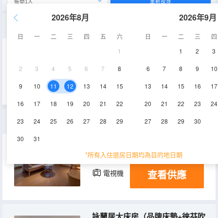
重新搜尋
2026年8月
2026年9月
暗香居大床房（品牌床墊+徠芬吹風機+65寸電視投屏）
日
一
二
三
四
五
六
日
一
二
三
四
1
1
2
3
33-35㎡
1-3,5-6層
2
3
4
5
6
7
8
6
7
8
9
10
查看供應
空調
電視機
9
10
11
12
13
14
15
13
14
15
16
17
16
17
18
19
20
21
22
20
21
22
23
24
青蓮居套房（品牌床墊+徠芬吹風機+65寸電視投屏）
23
24
25
26
27
28
29
27
28
29
30
30
31
46㎡
2-3,5層
空調
*所有入住退房日期均為目的地日期
查看供應
電視機
詠蘭居大床房（品牌床墊+徠芬吹風機+65寸電視投屏）