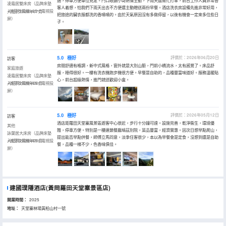
適，停車方便車位充足。門口眼鏡小哥熱情主動，下雨天還幫忙打傘，前台工作人員非常替
凌霜居雙床房（品牌床墊
客人着想，怕我們下雨天出去不方便還主動贈送兩份早餐。酒店洗衣房設備先進非常好用，
+徠芬吹風機+65寸電視投
入住於2026年07月
把旅途的臟衣服都洗的香噴噴的。由於天氣原因沒有多做停留，以後有機會一定來多住些日
屏）
子。
5.0
極好
評價於：2026年06月20日
訪客
房間舒適有格調，新中式風格，窗外就是大別山脈，門前小橋流水，太有感覺了。床品舒
家庭旅遊
服，睡得很好。一樓有洗衣機跑步機很方便。早餐是自助的，品種豐富味道好。服務温暖貼
凌霜居雙床房（品牌床墊
心，前台超級熱情，進門就送歡迎小盒。
+徠芬吹風機+65寸電視投
入住於2026年06月
屏）
5.0
極好
評價於：2026年05月12日
訪客
酒店距羅田天堂寨風景區遊客中心很近，步行十分鐘可達。設施完善，乾淨衞生，環境優
其他
雅，停車方便。特別是一樓連鎖餐廳鳩茲別院，菜品豐富，經濟實惠。因次日想早點爬山，
詠蘭居大床房（品牌床墊
提出能否早點供餐，師傅立馬同意，淡季住客很少，本以為早餐會是定食，沒想到還是自助
+徠芬吹風機+65寸電視投
入住於2026年05月
餐，品種一樣不少，色香味俱佳。
屏）
建國璞隱酒店(黃岡羅田天堂寨景區店)
開業時間：
2025
地址：
天堂寨林場黃柏山村一號