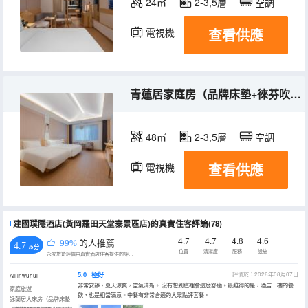
24㎡
2-3,5層
空調
查看供應
電視機
青蓮居家庭房（品牌床墊+徠芬吹風機+65寸電視投屏）
48㎡
2-3,5層
空調
查看供應
電視機
建國璞隱酒店(黃岡羅田天堂寨景區店)的真實住客評論(78)
4.7
4.7
4.8
4.6
99%
的人推薦
4.7
/5分
位置
清潔度
服務
設施
永安旅遊評價由真實酒店住客提供的評價。
5.0
極好
評價於：2026年08月07日
All inwuhui
非常安靜，夏天涼爽，空氣清新。 沒有想到這裡會這麼舒適。最難得的是，酒店一樓的餐
家庭旅遊
飲，也是相當滿意。中餐有非常合適的大眾點評套餐。
詠蘭居大床房（品牌床墊