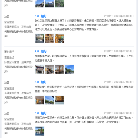
+徠芬吹風機+65寸電視投
入住於2026年08月
屏）
5.0
極好
評價於：2026年08月01日
訪客
👍住的這個酒店簡直太棒了！房間乾淨整潔，床品舒適。而且環境也很優美，讓人感覺放
家庭旅遊
鬆。下次還會再來住。酒店員工服務非常的好。酒店地理位置非常好。稍微拐個彎就能夠有
青蓮居家庭房（品牌床墊
地方可以吃東西，然後離遊客中心也非常的近，非常方便。
+徠芬吹風機+65寸電視投
入住於2026年07月
屏）
4.8
很好
評價於：2026年07月31日
匿名用戶
房間乾淨整潔，前台服務熱情，入住退房流程快捷。地理位置便利，整體體驗不錯，下次出
家庭旅遊
行還會考慮入住。
詠蘭居大床房（品牌床墊
+徠芬吹風機+65寸電視投
入住於2026年07月
屏）
5.0
極好
評價於：2026年07月31日
訪客
交通方便，房間採光很好，床品舒適。辦理退房十分順暢，服務規範，值得推薦。早餐非常
家庭旅遊
豐盛，牛肉麪很好吃
青蓮居家庭房（品牌床墊
+徠芬吹風機+65寸電視投
入住於2026年07月
屏）
5.0
極好
評價於：2026年07月31日
訪客
很親民的一家酒店，房間設施很完整，前台員工很熱情，爬完山回來延遲退房都是可以的，
家庭旅遊
酒店很氣派周圍的風景也很美，是一次很好的住宿體驗，有機會下次還會再來。
青蓮居家庭房（品牌床墊
+徠芬吹風機+65寸電視投
入住於2026年07月
屏）