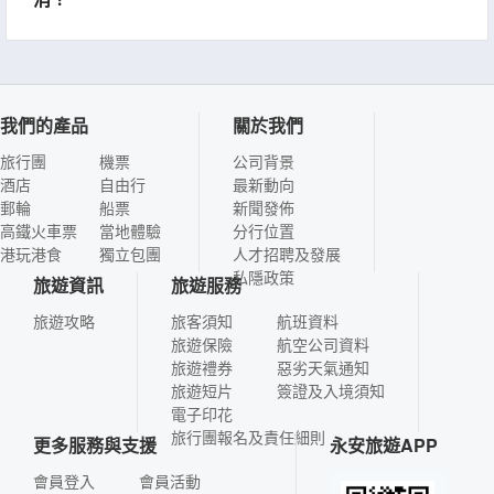
我們的產品
關於我們
旅行團
機票
公司背景
酒店
自由行
最新動向
郵輪
船票
新聞發佈
高鐵火車票
當地體驗
分行位置
港玩港食
獨立包團
人才招聘及發展
私隱政策
旅遊資訊
旅遊服務
旅遊攻略
旅客須知
航班資料
旅遊保險
航空公司資料
旅遊禮券
惡劣天氣通知
旅遊短片
簽證及入境須知
電子印花
旅行團報名及責任細則
更多服務與支援
永安旅遊APP
會員登入
會員活動