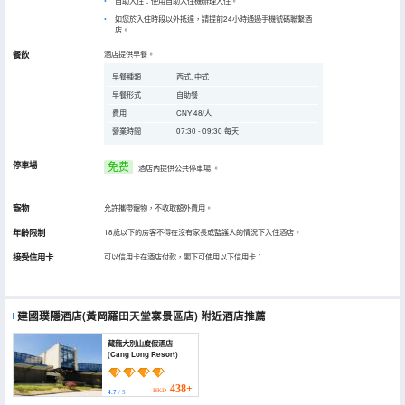
自助入住：使用自助入住機辦理入住。
如您於入住時段以外抵達，請提前24小時通過手機號碼聯繫酒
店。
餐飲
酒店提供早餐。
早餐種類
西式, 中式
早餐形式
自助餐
費用
CNY 48/人
營業時間
07:30 - 09:30 每天
停車場
免费
酒店內提供公共停車場
。
寵物
允許攜帶寵物，不收取額外費用。
年齡限制
18歲以下的房客不得在沒有家長或監護人的情況下入住酒店。
接受信用卡
可以信用卡在酒店付款，閣下可使用以下信用卡：
建國璞隱酒店(黃岡羅田天堂寨景區店)
附近酒店推薦
藏龍大別山度假酒店
(Cang Long Resort)
438+
HKD
4.7
/ 5