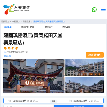
特價酒店
>
中國酒店
>
羅田酒店
>
建國璞隱酒店(黃岡羅田天堂寨景區店)
酒店概览
住客點評（78）
設施簡介
酒店政策
建國璞隱酒店(黃岡羅田天堂
寨景區店)
天堂寨林場黃柏山村一號
現在就預訂
全部設施>
2026年08月11日
週二
2026年08月12日
週三
1 晚