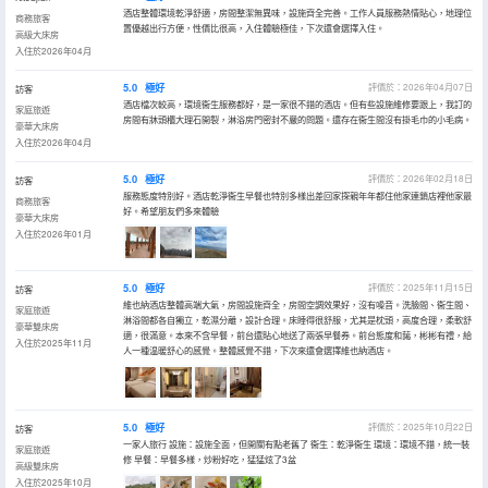
酒店整體環境乾淨舒適，房間整潔無異味，設施齊全完善。工作人員服務熱情貼心，地理位
商務旅客
置優越出行方便，性價比很高，入住體驗極佳，下次還會選擇入住。
高級大床房
入住於2026年04月
5.0
極好
評價於：2026年04月07日
訪客
酒店檔次較高，環境衞生服務都好，是一家很不錯的酒店。但有些設施維修要跟上，我訂的
家庭旅遊
房間有牀頭櫃大理石開裂，淋浴房門密封不嚴的問題。還存在衞生間沒有掛毛巾的小毛病。
豪華大床房
入住於2026年04月
5.0
極好
評價於：2026年02月18日
訪客
服務態度特別好。酒店乾淨衞生早餐也特別多樣出差回家探親年年都住他家連鎖店裡他家最
商務旅客
好。希望朋友們多來體驗
豪華大床房
入住於2026年01月
5.0
極好
評價於：2025年11月15日
訪客
維也納酒店整體高端大氣，房間設施齊全，房間空調效果好，沒有噪音。洗臉間、衞生間、
家庭旅遊
淋浴間都各自獨立，乾濕分離，設計合理。床睡得很舒服，尤其是枕頭，高度合理，柔軟舒
豪華雙床房
適，很滿意。本來不含早餐，前台還貼心地送了兩張早餐券。前台態度和藹，彬彬有禮，給
入住於2025年11月
人一種温暖舒心的感覺。整體感覺不錯，下次來還會選擇維也納酒店。
5.0
極好
評價於：2025年10月22日
訪客
一家人旅行 設施：設施全面，但開關有點老舊了 衞生：乾淨衞生 環境：環境不錯，統一裝
家庭旅遊
修 早餐：早餐多樣，炒粉好吃，猛猛炫了3盆
高級雙床房
入住於2025年10月