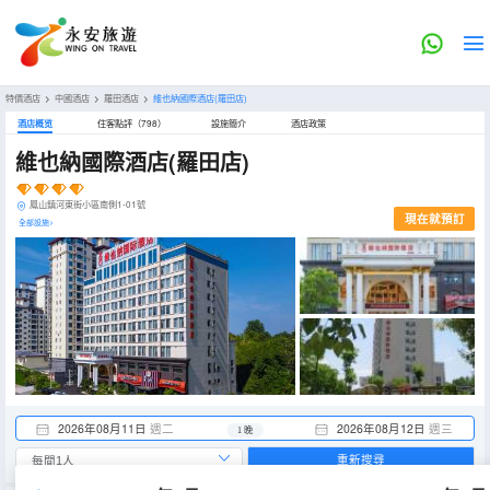
特價酒店
>
中國酒店
>
羅田酒店
>
維也納國際酒店(羅田店)
酒店概览
住客點評（798）
設施簡介
酒店政策
維也納國際酒店(羅田店)
鳳山鎮河東街小區南側1-01號
現在就預訂
全部設施>
2026年08月11日
週二
2026年08月12日
週三
1 晚
重新搜尋