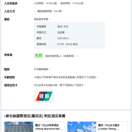
入住和退房
入住時間：14:00以後 退房時間：12:00以前
入住方式
櫃枱服務時間：24小時。
餐飲
酒店提供早餐。
早餐種類
西式, 中式
早餐形式
自助餐
費用
CNY 28/人
營業時間
07:00 - 09:30 每天
停車場
免费
酒店內提供私人（住客專用）
。
寵物
不可攜帶寵物。
年齡限制
18歲以下的房客不得在沒有家長或監護人的情況下入住酒店。
接受信用卡
可以信用卡在酒店付款，閣下可使用以下信用卡：
維也納國際酒店(羅田店)
附近酒店推薦
羅田一方山水悅享酒店
羅田一方山水大飯店
(Yifang Shanshui GtEL
(Luotian Yifang