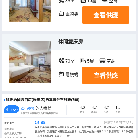
85㎡
10層
空調
查看供應
電視機
休閒雙床房
70㎡
5層
空調
查看供應
電視機
維也納國際酒店(羅田店)的真實住客評論(798)
4.6
4.7
4.7
4.5
99%
的人推薦
4.6
/5分
位置
清潔度
服務
設施
永安旅遊評價由真實酒店住客提供的評價。
2.5
還行
評價於：2026年07月29日
匿名用戶
好歹也是個連鎖店吧，這麼大個酒店，就一台洗衣機，還藏了一台藏在廁所，放在廁所是什
商務旅客
麼操作啊，我真服了，難道酒店這麼多人就用這一台洗衣機嗎？？？我請問呢？？？洗個澡
豪華景觀大床房
下來洗衣服算是白洗澡了，一身汗
入住於2026年07月