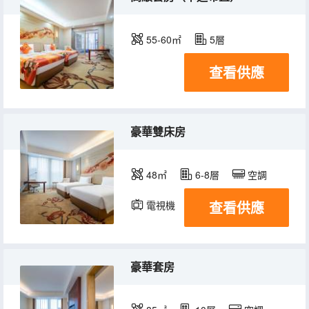
55-60㎡
5層
查看供應
豪華雙床房
48㎡
6-8層
空調
查看供應
電視機
豪華套房