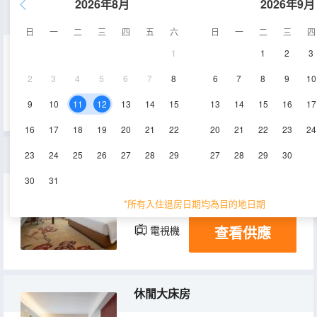
2026年8月
2026年9月
豪華景觀雙床房
日
一
二
三
四
五
六
日
一
二
三
四
1
1
2
3
40-45㎡
9-10層
空調
2
3
4
5
6
7
8
6
7
8
9
10
查看供應
電視機
9
10
11
12
13
14
15
13
14
15
16
17
16
17
18
19
20
21
22
20
21
22
23
24
高級大床房
23
24
25
26
27
28
29
27
28
29
30
30
31
40㎡
5層
空調
*所有入住退房日期均為目的地日期
查看供應
電視機
休閒大床房