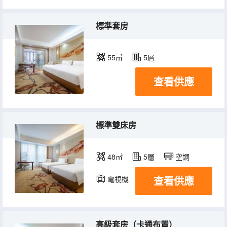
標準套房
55㎡
5層
查看供應
標準雙床房
48㎡
5層
空調
查看供應
電視機
高級套房（卡通布置）