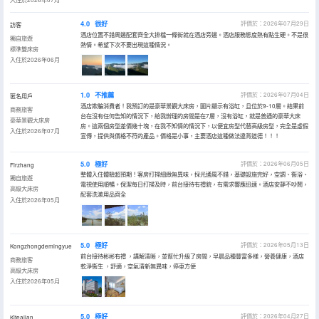
4.0
很好
評價於：2026年07月29日
訪客
酒店位置不錯周邊配套齊全大排檔一條街就在酒店旁邊。酒店服務態度熱有點生硬。不是很
獨自旅遊
熱情。希望下次不要出現這種情況。
標準雙床房
入住於2026年06月
1.0
不推薦
評價於：2026年07月04日
匿名用戶
酒店欺騙消費者！我預訂的是豪華景觀大床房，圖片顯示有浴缸，且位於9-10層。結果前
商務旅客
台在沒有任何告知的情況下，給我辦理的房間是在7層，沒有浴缸，就是普通的豪華大床
豪華景觀大床房
房。這兩個房型差價幾十塊，在我不知情的情況下，以便宜房型代替高級房型，完全是虛假
入住於2026年07月
宣傳，提供與價格不符的產品。價格是小事，主要酒店這種做法違背道德！！！
5.0
極好
評價於：2026年06月05日
Firzhang
整體入住體驗超預期！客房打掃細緻無異味，採光通風不錯，基礎設施完好，空調、衞浴、
獨自旅遊
電視使用順暢。保潔每日打掃及時，前台接待有禮貌，有需求響應迅速。酒店安靜不吵鬧，
高級大床房
配套洗漱用品齊全
入住於2026年05月
5.0
極好
評價於：2026年05月13日
Kongzhongdemingyue
前台接待彬彬有禮 ，講解清晰，並幫忙升級了房間，早晨品種豐富多樣，營養健康，酒店
商務旅客
乾淨衞生 ，舒適，空氣清新無異味，停車方便
高級大床房
入住於2026年05月
5.0
極好
評價於：2026年04月27日
Kiteajian