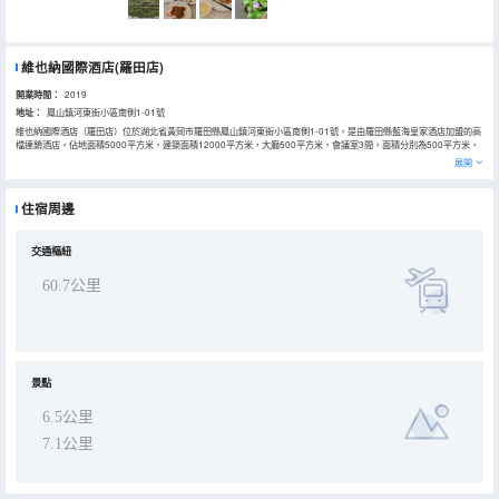
維也納國際酒店(羅田店)
開業時間：
2019
地址：
鳳山鎮河東街小區南側1-01號
維也納國際酒店（羅田店）位於湖北省黃岡市羅田縣鳳山鎮河東街小區南側1-01號，是由羅田縣藍海皇家酒店加盟的高
檔連鎖酒店，佔地面積5000平方米，建築面積12000平方米，大廳500平方米，會議室3間，面積分別為500平方米，
280平方米，100平方米，距離羅田高速路口10分鐘的車程。
展開
周邊有居然之家大型購物廣場，及電影院。酒店裝修豪華，藝術典雅，內設豪華客房100餘間，會議室、餐飲、洗衣房
配套一應俱全。羅田縣一年四季都有旅遊景點，酒店交通方便，千里大別山，雄偉又壯觀。酒店優質的品質與服務一定
會讓您物有所值，超越期望。
住宿周邊
交通樞紐
60.7公里
景點
6.5公里
7.1公里