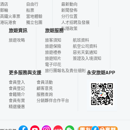
酒店
自由行
最新動向
郵輪
船票
新聞發佈
高鐵火車票
當地體驗
分行位置
港玩港食
獨立包團
人才招聘及發展
私隱政策
旅遊資訊
旅遊服務
旅遊攻略
旅客須知
航班資料
旅遊保險
航空公司資料
旅遊禮券
惡劣天氣通知
旅遊短片
簽證及入境須知
電子印花
旅行團報名及責任細則
更多服務與支援
永安旅遊APP
會員登入
會員活動
會員登記
顧客意見
會籍簡介
服務查詢
會員有賞
分銷夥伴合作平台
精選優惠