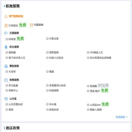
設施服務
熱門服務設施
免費
叫醒服務
行李寄存
交通服務
免費
代客泊車
停車場
前台服務
儲物櫃
禮賓服務
VIP通道入住
電子身份證入住
快速入住退房
前台貴重物品保險櫃
餐飲服務
大堂吧
餐廳
商務服務
附加费
多功能廳
多媒體演示系統
會議廳
免費
商務中心
快遞服務
傳真/複印
公共區
免費
公共音響系統
淨水機
公用區wifi
電梯
新風系統
機器人服務
全部設施
酒店政策