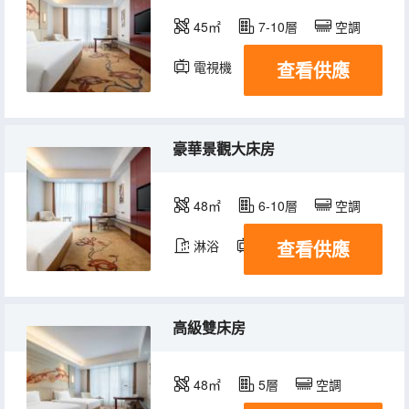
45㎡
7-10層
空調
查看供應
電視機
豪華景觀大床房
48㎡
6-10層
空調
查看供應
淋浴
電視機
高級雙床房
48㎡
5層
空調