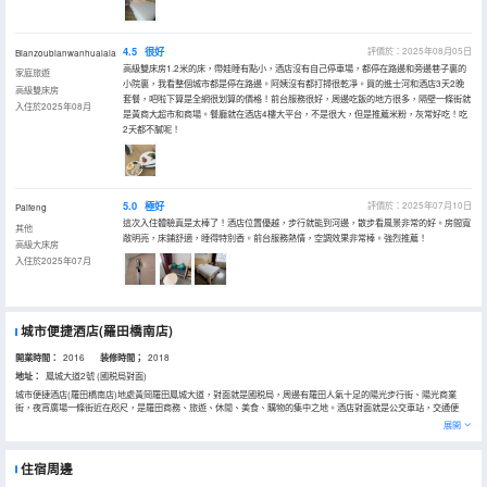
4.5
很好
評價於：2025年08月05日
Bianzoubianwanhualala
高級雙床房1.2米的床，帶娃睡有點小，酒店沒有自己停車場，都停在路邊和旁邊巷子裏的
家庭旅遊
小院裏，我看整個城市都是停在路邊。阿姨沒有都打掃很乾凈。買的進士河和酒店3天2晚
高級雙床房
套餐，吧啦下算是全網很划算的價格！前台服務很好，周邊吃飯的地方很多，隔壁一條街就
入住於2025年08月
是黃商大超市和商場。餐廳就在酒店4樓大平台，不是很大，但是推薦米粉，灰常好吃！吃
2天都不膩呢！
5.0
極好
評價於：2025年07月10日
Paifeng
這次入住體驗真是太棒了！酒店位置優越，步行就能到河邊，散步看風景非常的好。房間寬
其他
敞明亮，床鋪舒適，睡得特別香。前台服務熱情，空調效果非常棒。強烈推薦！
高級大床房
入住於2025年07月
城市便捷酒店(羅田橋南店)
開業時間：
2016
装修時間；
2018
地址：
鳳城大道2號 (國税局對面)
城市便捷酒店(羅田橋南店)地處黃岡羅田鳳城大道，對面就是國税局，周邊有羅田人氣十足的陽光步行街、陽光商業
街，夜宵廣場一條街近在咫尺，是羅田商務、旅遊、休閒、美食、購物的集中之地。酒店對面就是公交車站，交通便
利，酒店距離三裏畈温泉約30分鐘車程，距離天堂寨薄刀鋒約1小時30分鐘，距離進士河漂流約30分鐘，是您出遊和住
展開
宿的上佳選擇。
城市便捷酒店（羅田橋南店）屬於十二大酒店品牌的東呈國際集團旗下的高端經濟型連鎖酒店品牌。 酒店以“超寬舒適
的床、現代化的淋浴空間、營養豐富的自助早餐”等為品牌特性，為現代中產消費人羣提供優質的住宿產品及服務。
住宿周邊
酒店內設有自助洗衣房，自助書吧，自助商務吧，免費停車位，並配備有大範圍晾曬衣服的陽台希望給您更貼心的感
受。