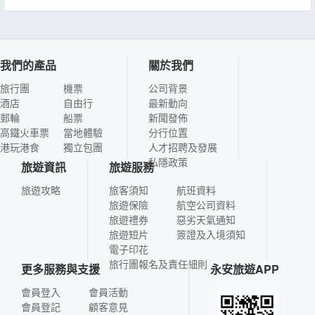
我們的產品
關於我們
旅行團
機票
公司背景
酒店
自由行
最新動向
郵輪
船票
新聞發佈
高鐵火車票
當地體驗
分行位置
港玩港食
獨立包團
人才招聘及發展
私隱政策
旅遊資訊
旅遊服務
旅遊攻略
旅客須知
航班資料
旅遊保險
航空公司資料
旅遊禮券
惡劣天氣通知
旅遊短片
簽證及入境須知
電子印花
旅行團報名及責任細則
更多服務與支援
永安旅遊APP
會員登入
會員活動
會員登記
顧客意見