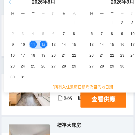
2026年8月
2026年9月
標準雙床房
日
一
二
三
四
五
六
日
一
二
三
四
1
1
2
3
25㎡
4-10層
空調
2
3
4
5
6
7
8
6
7
8
9
10
查看供應
淋浴
電視機
9
10
11
12
13
14
15
13
14
15
16
17
16
17
18
19
20
21
22
20
21
22
23
24
高級雙床房
23
24
25
26
27
28
29
27
28
29
30
30
31
20-25㎡
4-10層
空調
*所有入住退房日期均為目的地日期
查看供應
淋浴
電視機
標準大床房