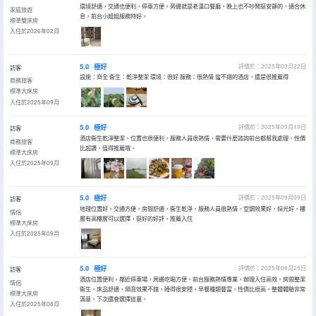
環境舒適，交通也便利，停車方便。旁邊就是老漢口餐廳，晚上也不吵鬧挺安靜的，適合休
家庭旅遊
息，前台小姐姐服務特好。
標準雙床房
入住於2026年02月
5.0
極好
評價於：2025年09月22日
訪客
設施：齊全 衞生：乾淨整潔 環境：很好 服務：很熱情 蠻不錯的酒店，還是很推薦得
商務旅客
標準大床房
入住於2025年09月
5.0
極好
評價於：2025年09月19日
訪客
酒店衞生乾淨整潔，位置也很便利，服務人員很熱情，需要什麼諮詢前台都幫我處理，性價
商務旅客
比超讚，值得推薦哦。
標準大床房
入住於2025年09月
5.0
極好
評價於：2025年09月09日
訪客
地理位置好，交通方便，房間舒適，衞生乾淨，服務人員很熱情，空調效果好，採光好，樓
情侶
層有高樓層可以選擇，挺好的好評，推薦入住
標準大床房
入住於2025年09月
5.0
極好
評價於：2025年08月25日
訪客
酒店位置便利，鄰近停車場，周邊吃喝方便。前台服務熱情專業，辦理入住高效。房間整潔
情侶
衞生，床品舒適，隔音效果不錯，睡得很安穩。早餐種類豐富，性價比很高。整體體驗非常
標準大床房
滿意，下次還會選擇這裏。
入住於2025年08月