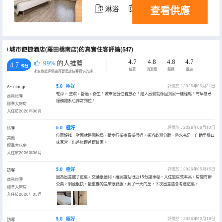
查看供應
淋浴
電視機
城市便捷酒店(羅田橋南店)的真實住客評論(547)
4.7
4.8
4.8
4.7
99%
的人推薦
4.7
/5分
位置
清潔度
服務
設施
永安旅遊評價由真實酒店住客提供的評價。
5.0
極好
評價於：2026年06月21日
A～maoge
乾淨， 整潔，舒適，衞生！城市便捷住着放心！給人感覺就像回到家一樣輕鬆！有早餐🥣
商務旅客
服務體系也非常到位！
標準大床房
入住於2026年06月
5.0
極好
評價於：2026年06月10日
訪客
位置好找，對面就是國税局，離步行街夜宵街很近。衞浴乾濕分離，熱水充足，自助早餐口
其他
味家常，出差旅遊首選這家。
標準大床房
入住於2026年06月
5.0
極好
評價於：2026年05月15日
訪客
因為出差選了這裏，交通很便利，離高鐵站很近15分鐘車程。入住退房效率高，房間有辦
商務旅客
公桌，網速很快。最重要的是床很舒服，解了一天的乏，下次出差還會考慮這裏。
標準大床房
入住於2026年05月
5.0
極好
評價於：2026年02月19日
訪客