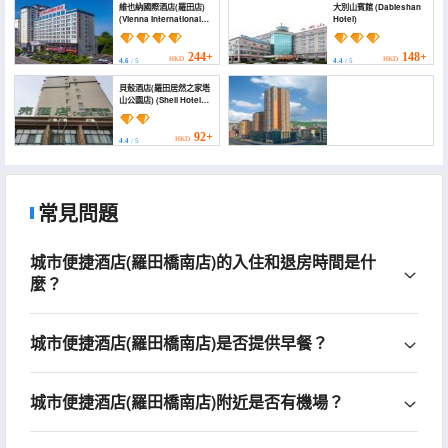
維也納國際酒店(羅田店)
大別山賓館 (Dabieshan
(Vienna International
Hotel)
Hotel)
244+
148+
HKD
HKD
4.6
/ 5
4.4
/ 5
貝殼酒店(羅田居然之家塔
山公園店) (Shell Hotel
(Luotian County JuRan
Home Tashan Park))
92+
HKD
4.4
/ 5
城市便捷酒店(黃岡羅田義水外灘店) (City Comfort
Inn(LuoTianyishuiwaitandian))
常見問題
159+
HKD
4.5
/ 5
城市便捷酒店(羅田橋南店)的入住和退房時間是什
麼？
城市便捷酒店(羅田橋南店)是否提供早餐？
城市便捷酒店(羅田橋南店)附近是否有機場？