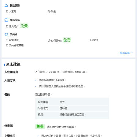
餐飲服務
大堂吧
餐廳
商務服務
免費
傳真/複印
公共區
免費
無煙樓層
電梯
公用區wifi
公共區域禁煙
全部設施
酒店政策
入住和退房
入住時間：10:00以後 退房時間：12:00以前
入住方式
櫃枱服務時間：24小時。
預訂後請於入住前通過手機號碼聯繫酒店。
餐飲
酒店提供早餐。
早餐種類
中式
早餐形式
自助餐
費用
價格請直接向酒店查詢
停車場
免费
酒店附近提供公共停車場
。
充電車位
•
酒店內提供充電樁，直流充電。充電樁有限，先到先得。