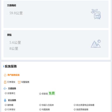
交通樞紐
59.8公里
景點
5.6公里
8公里
設施服務
熱門服務設施
行李寄存
叫醒服務
交通服務
免費
充電車位
停車場
前台服務
儲物櫃
快速入住退房
前台貴重物品保險櫃
行李寄存
叫醒服務
旅遊票務服務