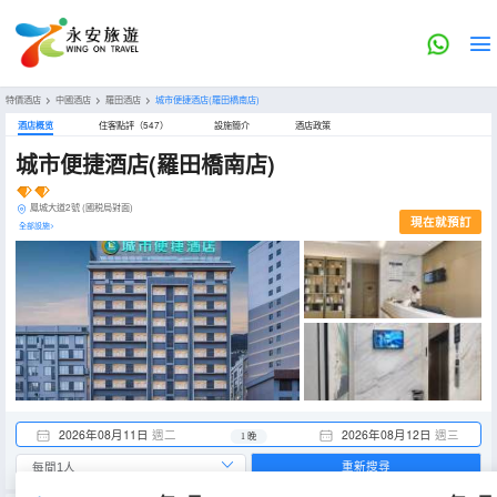
特價酒店
>
中國酒店
>
羅田酒店
>
城市便捷酒店(羅田橋南店)
酒店概览
住客點評（547）
設施簡介
酒店政策
城市便捷酒店(羅田橋南店)
鳳城大道2號 (國税局對面)
現在就預訂
全部設施>
2026年08月11日
週二
2026年08月12日
週三
1 晚
重新搜尋