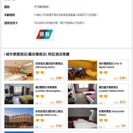
寵物
不可攜帶寵物。
年齡限制
18歲以下的房客不得在沒有家長或監護人的情況下入住酒店。
接受信用卡
可以信用卡在酒店付款，閣下可使用以下信用卡：
城市便捷酒店(羅田橋南店)
附近酒店推薦
欣辰酒店(羅田城市廣場店)
城市電競酒店 (City E-
(Xincheng Hotel
Sports Hotel)
(Luotian City Plaza))
148+
130+
HKD
HKD
4.4
/ 5
4.5
/ 5
羅田豔陽天商務賓館
羅田鑫百電競酒店
(Luotian Yanyangtian
(Luotian Xinbai Hotel)
Business Hotel)
102+
115+
HKD
HKD
3.2
/ 5
1.9
/ 5
安易居酒店(羅田塔山湖店)
好運來賓館 (Haoyunlai
(Anyiju Hotel (Luo
Hotel)
Tian))
156+
76+
HKD
HKD
4.6
/ 5
1.9
/ 5