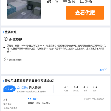
6㎡
空調
淋浴
查看供應
重要資訊
城市重要資訊
請注意，根據2025年2月1日生效的第933/2021號皇家法令，西班牙的酒店在辦理入住時可能會要求提供部分個人信
息，包括但不限於14歲及以上客人的身份證件、地址、電子郵件和電話號碼，以及證明與14歲以下未成年人的關
係。
酒店重要資訊
請注意，以下項目可能會產生現場收費，您可以根據需要聯繫酒店瞭解具體金額：自助早餐、毛巾費
展開
根據國家規定，該酒店的現金交易不得超過 1000 歐元。
特立尼達超級旅館的真實住客評論(22)
4.3
4.4
4.3
4.3
95%
的人推薦
4.3
/5分
位置
清潔度
服務
設施
永安旅遊評價由真實酒店住客提供的評價。
5.0
極好
評價於：2026年07月31日
訪客
非常好，適合一個人旅行
獨自旅遊
低層私人膠囊房