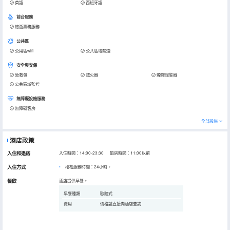
英語
西班牙語
前台服務
旅遊票務服務
公共區
公用區wifi
公共區域禁煙
安全與安保
急救包
滅火器
煙霧報警器
公共區域監控
無障礙設施服務
無障礙客房
全部設施
酒店政策
入住和退房
入住時間：14:00-23:30 退房時間：11:00以前
入住方式
櫃枱服務時間：24小時。
餐飲
酒店提供早餐。
早餐種類
歐陸式
費用
價格請直接向酒店查詢