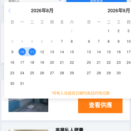
重新搜尋
2026年8月
2026年9月
低層私人膠囊房
日
一
二
三
四
五
六
日
一
二
三
四
1
1
2
3
空調
2
3
4
5
6
7
8
6
7
8
9
10
查看供應
9
10
11
12
13
14
15
13
14
15
16
17
16
17
18
19
20
21
22
20
21
22
23
24
低層私人膠囊房帶大型床
23
24
25
26
27
28
29
27
28
29
30
30
31
6.6㎡
空調
*所有入住退房日期均為目的地日期
查看供應
高層私人膠囊