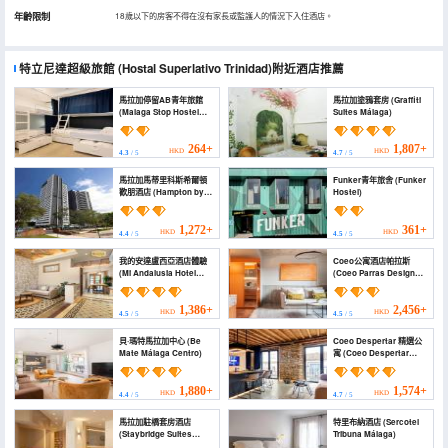
年齡限制
18歲以下的房客不得在沒有家長或監護人的情況下入住酒店。
特立尼達超級旅館
(Hostal Superlativo Trinidad)
附近酒店推薦
馬拉加停留AB青年旅館
馬拉加塗鴉套房 (Graffiti
(Malaga Stop Hostel
Suites Málaga)
AB)
264+
1,807+
HKD
HKD
4.3
/ 5
4.7
/ 5
馬拉加馬蒂里科斯希爾頓
Funker青年旅舍 (Funker
歡朋酒店 (Hampton by
Hostel)
Hilton Malaga
Martiricos)
1,272+
361+
HKD
HKD
4.4
/ 5
4.5
/ 5
我的安達盧西亞酒店體驗
Coeo公寓酒店帕拉斯
(Mi Andalusia Hotel
(Coeo Parras Design
Experience)
Apartments)
1,386+
2,456+
HKD
HKD
4.5
/ 5
4.5
/ 5
貝·瑪特馬拉加中心 (Be
Coeo Despertar 精選公
Mate Málaga Centro)
寓 (Coeo Despertar
Signature Apartments)
1,880+
1,574+
HKD
HKD
4.4
/ 5
4.7
/ 5
馬拉加駐橋套房酒店
特里布納酒店 (Sercotel
(Staybridge Suites
Tribuna Málaga)
MALAGA by IHG)