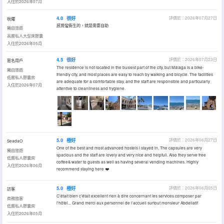
入住於2026年07月
4.0
很好
評價於：2026年07月27日
秋曙
感覺蠻衞生的，就是需要自助
獨自旅遊
高層私人大型床膠囊
入住於2026年05月
4.5
很好
評價於：2026年07月23日
匿名用戶
The residence is not located in the busiest part of the city, but Málaga is a bike-
獨自旅遊
friendly city, and most places are easy to reach by walking and bicycle. The facilities
低層私人膠囊房
are adequate for a comfortable stay, and the staff are responsible and particularly
入住於2026年07月
attentive to cleanliness and hygiene.
5.0
極好
評價於：2026年06月27日
SeadaO
One of the best and most advanced hostels i stayed in, The capsules are very
獨自旅遊
spacious and the staff are lovely and very nice and helpfull. Also they serve free
低層私人膠囊房
coffee& water to guests as well as having several vending machines. Highly
入住於2026年06月
recommend staying here ❤️
5.0
極好
評價於：2026年06月05日
訪客
C'était bien c'était excellent rien à dire concernant les services composer par
商務旅客
l'hôtel... Grand merci aux personnel de l'accueil surtout monsieur Abdellatif
低層私人膠囊房
入住於2026年05月