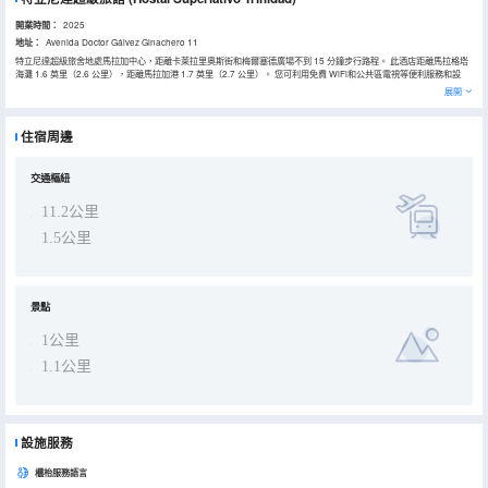
開業時間：
2025
地址：
Avenida Doctor Gálvez Ginachero 11
特立尼達超級旅舍地處馬拉加中心，距離卡萊拉里奧斯街和梅爾塞德廣場不到 15 分鐘步行路程。 此酒店距離馬拉格塔
海灘 1.6 英里（2.6 公里），距離馬拉加港 1.7 英里（2.7 公里）。 您可利用免費 WiFi和公共區電視等便利服務和設
施。 週末 08:00 至 11:30 提供收費的自助式早餐。 前台只在規定時段有服務人員值班。 酒店的 65 間客房定能讓您在
展開
旅途中找到家的舒適。提供免費無線網絡，方便您與朋友保持聯繫。提供備有淋浴設施的浴室。
住宿周邊
交通樞紐
11.2公里
1.5公里
景點
1公里
1.1公里
設施服務
櫃枱服務語言