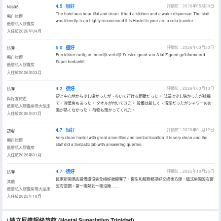
4.5
很好
評價於：2026年05月20日
Nils05
The hotel was beautiful and clean. It had a kitchen and a water dispensar. The staff
獨自旅遊
was friendly. I can highly recommend this Hostel in your are a solo traveler
低層私人膠囊房
入住於2026年04月
5.0
極好
評價於：2026年03月30日
訪客
Een lekker rustig en heerlijk verblijf. Service goed van A tot Z goed geïnformeerd.
獨自旅遊
Super bedankt!
低層私人膠囊房
入住於2026年03月
4.2
很好
評價於：2026年03月13日
訪客
駅と中心地から少し遠かったが、歩いて行ける距離だった。 部屋は少し狹かったが綺麗
與好友旅遊
で、冷暖房もあった。 タオルが付いてきた。 設備は新しく、清潔だったがシャワーのお
低層私人膠囊房帶大型床
湯が熱くなかった。 荷物も預かってくれた。
入住於2026年01月
4.7
很好
評價於：2026年01月12日
訪客
Very clean hostel with great amenities and central location. It is very clean and the
獨自旅遊
staff did a fantastic job with answering queries.
低層私人膠囊房
入住於2026年01月
4.7
很好
評價於：2025年10月25日
訪客
這家新開酒店設備還沒完全搞好就迎客了，衞生和服務都挺好交通也方便，艙式房間沒有窗
其他
沒有空調，第一夜熱到一夜沒睡……
低層私人膠囊房帶大型床
入住於2025年10月
特立尼達超級旅館
(Hostal Superlativo Trinidad)