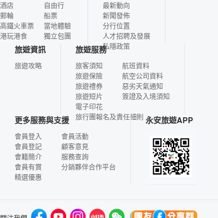
酒店
自由行
最新動向
郵輪
船票
新聞發佈
高鐵火車票
當地體驗
分行位置
港玩港食
獨立包團
人才招聘及發展
私隱政策
旅遊資訊
旅遊服務
旅遊攻略
旅客須知
航班資料
旅遊保險
航空公司資料
旅遊禮券
惡劣天氣通知
旅遊短片
簽證及入境須知
電子印花
旅行團報名及責任細則
更多服務與支援
永安旅遊APP
會員登入
會員活動
會員登記
顧客意見
會籍簡介
服務查詢
會員有賞
分銷夥伴合作平台
精選優惠
關注我們