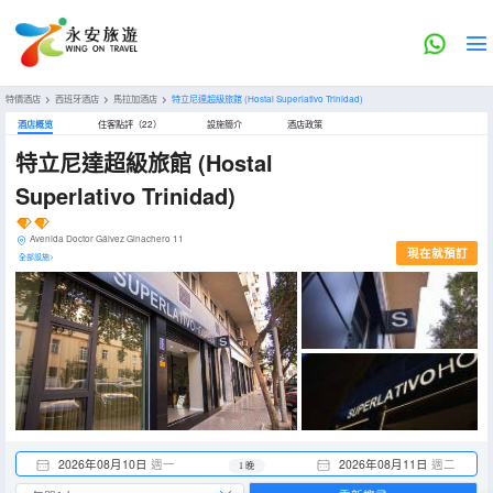
特價酒店
>
西班牙酒店
>
馬拉加酒店
>
特立尼達超級旅館
(Hostal Superlativo Trinidad)
酒店概览
住客點評（22）
設施簡介
酒店政策
特立尼達超級旅館
(Hostal
Superlativo Trinidad)
Avenida Doctor Gálvez Ginachero 11
現在就預訂
全部設施>
2026年08月10日
週一
2026年08月11日
週二
1 晚