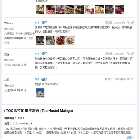
多過飲咖啡
4.7
很好
評價於：2026年01月18日
William
喜歡青年旅館有廚房可以做飯這件事是讓我選擇入住的其中很重要的一個原因，還有就是一
獨自旅遊
個人心價比很高，地理位置很好！
共享宿舍（A8床共享宿舍中
的1床）（床位房）（混合
入住於2026年01月
入住）
4.2
很好
評價於：2025年11月02日
訪客
地方離市中心蠻近，但是離公交站不太近。 前台服務非常好，免費寄存行李，而且幫忙打
獨自旅遊
印瑞安的登機牌。 在歐洲住的第一家青旅，體驗很好，對比後來的巴塞隆拿和柏林發電
入住於2025年10月
機，非常推薦這家。
5.0
極好
評價於：2025年09月13日
訪客
top je recommande
獨自旅遊
入住於2025年09月
TOC馬拉加青年旅舍
(Toc Hostel Malaga)
開業時間：
2024
地址：
C. Comedias, 18
TOC 馬拉加旅社位於馬拉加馬拉加中心，步行到卡萊拉里奧斯街和馬拉加畢加索博物館不超過 5 分鐘。 此青年旅館距
離馬拉格塔海灘 1.2 英里（2 公里），距離馬拉加大教堂 1.9 英里（3.1 公里）。 您可充分利用自行車租賃等度假設
施，此外還有免費 WiFi和遊樂廳/遊戲室等。 您可以在青年旅舍的咖啡館享用美味餐點，或者去小吃吧/熟食店找點吃
展開