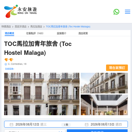
特價酒店
>
西班牙酒店
>
馬拉加酒店
>
TOC馬拉加青年旅舍
(Toc Hostel Malaga)
酒店概览
住客點評（163）
設施簡介
酒店政策
TOC馬拉加青年旅舍
(Toc
Hostel Malaga)
C. Comedias, 18
現在就預訂
全部設施>
2026年08月12日
週三
2026年08月13日
週四
1 晚