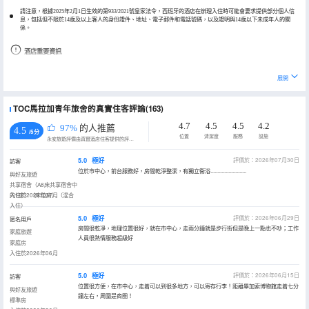
請注意，根據2025年2月1日生效的第933/2021號皇家法令，西班牙的酒店在辦理入住時可能會要求提供部分個人信
息，包括但不限於14歲及以上客人的身份證件、地址、電子郵件和電話號碼，以及證明與14歲以下未成年人的關
係。
酒店重要資訊
請注意，以下項目可能會產生現場收費，您可以根據需要聯繫酒店瞭解具體金額：自助早餐、機場班車（單程，最
多可容納 4 人）、附近停車場（距離 269 英尺；24 小時開放）
展開
根據國家規定，該酒店的現金交易不得超過 1000 歐元。
TOC馬拉加青年旅舍的真實住客評論(163)
4.7
4.5
4.5
4.2
97%
的人推薦
4.5
/5分
位置
清潔度
服務
設施
永安旅遊評價由真實酒店住客提供的評價。
5.0
極好
評價於：2026年07月30日
訪客
位於市中心，前台服務好，房間乾淨整潔，有獨立衞浴..........................
與好友旅遊
共享宿舍（A8床共享宿舍中
的1床）（床位房）（混合
入住於2026年07月
入住）
5.0
極好
評價於：2026年06月29日
匿名用戶
房間很乾凈，地理位置很好，就在市中心，走兩分鐘就是步行街但是晚上一點也不吵；工作
家庭旅遊
人員很熱情服務超級好
家庭房
入住於2026年06月
5.0
極好
評價於：2026年06月15日
訪客
位置很方便，在市中心，走着可以到很多地方，可以寄存行李！距離畢加索博物館走着七分
與好友旅遊
鐘左右，周圍是商圈！
標準房