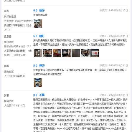
入住於2026年06月
5.0
極好
評價於：2026年04月15日
訪客
很雅緻的青旅
與好友旅遊
共享宿舍（A8床共享宿舍中
的1床）（床位房）（混合
入住於2026年04月
入住）
5.0
極好
評價於：2026年02月01日
梁思嘉
房內如果每個人的行李箱都打開的話，恐怕是無路可走。 但很棒的是6人女性房內就有衞浴
獨自旅遊
設備，不需要再出去盥洗。 櫃枱人員每一位都很親切，我在馬拉加渡過了非常棒的假期。
僅限女性的共享宿舍（6人
共享宿舍中的1張床）（床
入住於2026年01月
位房）（僅女生入住）
5.0
極好
評價於：2026年01月31日
訪客
地點非常棒，附近的超商也多，可惜就是如果早起要安靜一點，建議可以訂6人房比較好，
獨自旅遊
但熱門時段通常很難有位置
入住於2026年01月
3.2
不錯
評價於：2026年01月21日
訪客
雖然是連鎖青旅，但該青旅工作人員短缺，前台衹有一人，什麼事情都是一個人處理，廚房
獨自旅遊
設備衹有用歺的歺具，唔知是否歐洲人習慣還是新一代的旅友背包客懶得清洗自己的歺具，
入住於2025年12月
完全放在洗碗盆就算，四周都是水污，無人理。 不過唯一好處有咖啡器供應，自備咖啡粒
就可以享用美味的濃縮咖啡！ 還有不錯的大堂，有卓球枱，休閑梳化，lobby 有洗手間 提
供，設施還可以！唯獨整幢青旅居然衹有一台洗衣機，一台乾衣機（並沒有清理隔塵網，要
自行清潔，才敢使用） 點解比衞生程度一般，估計清潔工不足，住房內的地板，瓷盆根本
沒看到有天天清洗乾淨！令人驚訝 唯一優點是青旅四周特色西班牙歺飲，酒吧林立，揾食
不難，西班牙海鮮飯，Tapa 小吃經濟又好食，仲有特色地道西班牙飲Sangria品和啤酒🍺