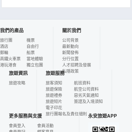
我們的產品
關於我們
旅行團
機票
公司背景
酒店
自由行
最新動向
郵輪
船票
新聞發佈
高鐵火車票
當地體驗
分行位置
港玩港食
獨立包團
人才招聘及發展
私隱政策
旅遊資訊
旅遊服務
旅遊攻略
旅客須知
航班資料
旅遊保險
航空公司資料
旅遊禮券
惡劣天氣通知
旅遊短片
簽證及入境須知
電子印花
旅行團報名及責任細則
更多服務與支援
永安旅遊APP
會員登入
會員活動
會員登記
顧客意見