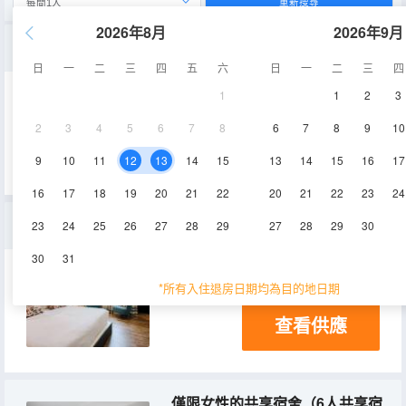
重新搜尋
2026年8月
2026年9月
標準房
日
一
二
三
四
五
六
日
一
二
三
四
1
1
2
3
20㎡
空調
淋浴
2
3
4
5
6
7
8
6
7
8
9
10
查看供應
9
10
11
12
13
14
15
13
14
15
16
17
16
17
18
19
20
21
22
20
21
22
23
24
豪華家庭套房
23
24
25
26
27
28
29
27
28
29
30
30
31
40㎡
空調
淋浴
*所有入住退房日期均為目的地日期
查看供應
僅限女性的共享宿舍（6人共享宿舍中的1張床）(床位房)(僅女生入住)