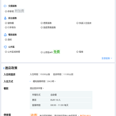
交通服務
附加费
停車場
前台服務
儲物櫃
禮賓服務
快速入住退房
行李寄存
旅遊票務服務
餐飲服務
酒吧
公共區
免費
公共區域禁煙
電梯
公用區wifi
全部設施
酒店政策
入住和退房
入住時間：15:00以後 退房時間：11:00以前
入住方式
櫃枱服務時間：24小時。
餐飲
酒店提供早餐。
早餐形式
自助餐
費用
EUR 10/人
營業時間
08:00 - 11:00 每天
停車場
收费
無法提前預約：酒店附近提供公共停車場
，
每日EUR21