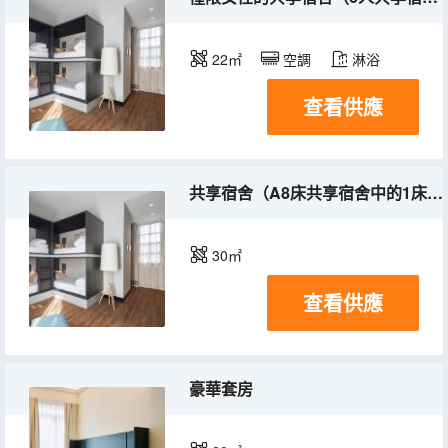
22㎡
空調
淋浴
查看供應
共享宿舍（A8床共享宿舍中的1床）(床位房)(混合入住)
30㎡
查看供應
豪華套房