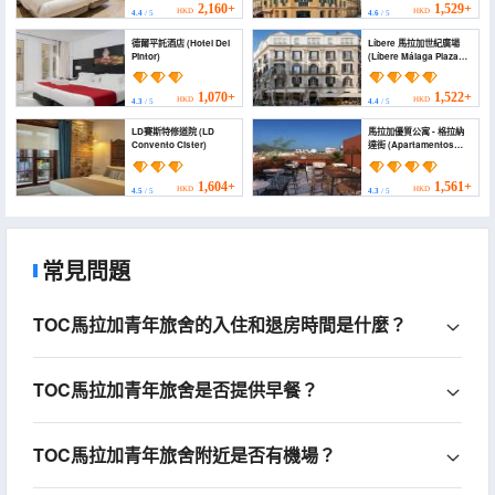
2,160+
1,529+
HKD
HKD
4.4
/ 5
4.6
/ 5
德爾平託酒店 (Hotel Del
Líbere 馬拉加世紀廣場
Pintor)
(Líbere Málaga Plaza
del Siglo)
1,070+
1,522+
HKD
HKD
4.3
/ 5
4.4
/ 5
LD賽斯特修道院 (LD
馬拉加優質公寓 - 格拉納
Convento Cister)
達街 (Apartamentos
Málaga Premium - Calle
Granada)
1,604+
1,561+
HKD
HKD
4.5
/ 5
4.3
/ 5
常見問題
TOC馬拉加青年旅舍的入住和退房時間是什麼？
TOC馬拉加青年旅舍是否提供早餐？
TOC馬拉加青年旅舍附近是否有機場？