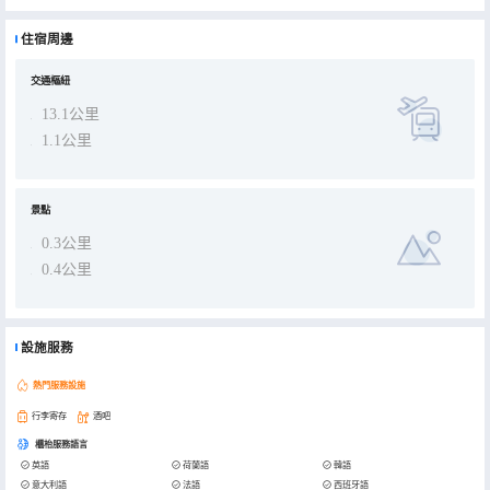
的。每天 08:00 至 11:00 提供收費的自助式早餐。 特色服務/設施包括24 小時前台服務、行李寄存和洗衣設施。設有收
費的24 小時往返機場班車。 43 間空調客房定能讓您在旅途中找到家的舒適。提供免費無線網絡，方便您與朋友保持聯
繫。浴室提供淋浴設施，備有大花灑淋浴噴頭。便利設施包括保險箱和遮光窗簾；而且每天提供客房服務。
住宿周邊
交通樞紐
13.1公里
1.1公里
景點
0.3公里
0.4公里
設施服務
熱門服務設施
行李寄存
酒吧
櫃枱服務語言
英語
荷蘭語
韓語
意大利語
法語
西班牙語