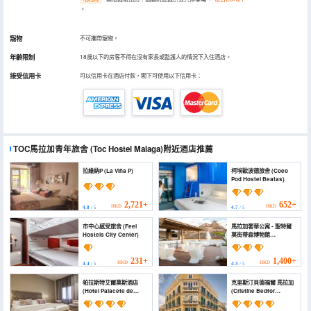
。
寵物
不可攜帶寵物。
年齡限制
18歲以下的房客不得在沒有家長或監護人的情況下入住酒店。
接受信用卡
可以信用卡在酒店付款，閣下可使用以下信用卡：
TOC馬拉加青年旅舍
(Toc Hostel Malaga)
附近酒店推薦
拉維納P (La Viña P)
柯埃歐波德旅舍 (Coeo
Pod Hostel Beatas)
2,721+
652+
HKD
HKD
4.8
/ 5
4.7
/ 5
市中心感受旅舍 (Feel
馬拉加奢華公寓 - 聖特爾
Hostels City Center)
莫街蒂森博物館
(Apartamentos Málaga
Premium - Calle San
Telmo)
231+
1,400+
HKD
HKD
4.4
/ 5
4.3
/ 5
帕拉斯特艾爾莫斯酒店
克里斯汀貝德福爾 馬拉加
(Hotel Palacete de
(Cristine Bedfor
Alamos)
Malaga)