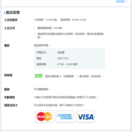
全部設施
酒店政策
入住和退房
入住時間：14:00以後 退房時間：02:30-10:30
入住方式
櫃枱服務時間：24小時。
酒店將於完成預訂後提供入住說明，若未收到，請向永安旅遊詢
問。
餐飲
酒店提供早餐。
早餐形式
自助餐
費用
USD 15/人
營業時間
07:00 - 10:00 每天
停車場
免费
酒店內提供私人（住客專用）
。
車位有限，先到先得
。
寵物
不可攜帶寵物。
年齡限制
18歲以下的房客不得在沒有家長或監護人的情況下入住酒店。
接受信用卡
可以信用卡在酒店付款，閣下可使用以下信用卡：