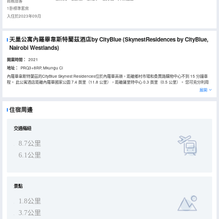
商務旅客
1卧標準套房
入住於2023年09月
天巢公寓內羅畢韋斯特蘭茲酒店by CityBlue
(SkynestResidences by CityBlue,
Nairobi Westlands)
開業時間：
2021
地址：
PRQ3+8RP, Mkungu Cl
內羅畢韋斯特蘭茲的CityBlue Skynest Residences位於內羅畢高嶺，距離鄉村市場和桑賈路購物中心不到 15 分鐘車
程。 此公寓酒店距離內羅畢國家公園 7.4 英里（11.8 公里），距離薩里特中心 0.3 英里（0.5 公里）。 您可充分利用
室外游泳池和健身中心等度假設施。 您可以到餐廳享用一頓美餐；也可去公寓酒店的咖啡館吃些點心。您可以到酒吧/酒
展開
廊，點一杯喜歡的飲品，暢飲一番。每日 07:00 至 10:00 提供免費的自助早餐。 特色服務/設施包括豪華轎車或公務車
服務、乾洗/洗衣服務和24 小時前台服務。這家公寓酒店的活動設施包括會議中心和2 間會議室。酒店設有收費的24 小
時往返機場班車，此外還提供免費自助停車。 有 100 間特色裝修的客房提供備有大冰箱和烤箱的廚房；您定能在旅途
住宿周邊
中找到家的舒適。您的客房備有記憶海綿床墊卧床。帶有收費電視頻道的 48英寸液晶電視可滿足您的娛樂需求；同時提
供免費無線網絡，方便您與朋友保持聯繫。便利設施包括電話，以及保險箱和微波爐。
交通樞紐
8.7公里
6.1公里
景點
1.8公里
3.7公里