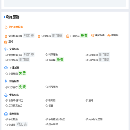
設施服務
熱門服務設施
附加费
附加费
免費
叫醒服務
咖啡廳
穿梭機場班車
接機服務
行李寄存
酒吧
交通服務
附加费
附加费
叫車服務
穿梭機場班車
接機服務
附加费
免費
附加费
送機服務
停車場
接站服務
小童設施
免費
小童樂園
前台服務
免費
叫醒服務
行李寄存
餐飲服務
售貨亭/便利店
咖啡廳
酒吧
提供清真食品
餐廳
商務服務
多功能廳
多媒體演示系統
共享辦公空間
附加费
婚宴服務
會議廳