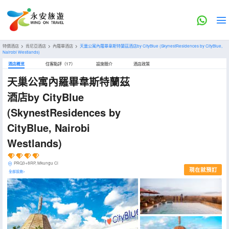
特價酒店
>
肯尼亞酒店
>
內羅畢酒店
>
天巢公寓內羅畢韋斯特蘭茲酒店by CityBlue
(SkynestResidences by CityBlue,
Nairobi Westlands)
酒店概览
住客點評（17）
設施簡介
酒店政策
天巢公寓內羅畢韋斯特蘭茲
酒店by CityBlue
(SkynestResidences by
CityBlue, Nairobi
Westlands)
PRQ3+8RP, Mkungu Cl
現在就預訂
全部設施>