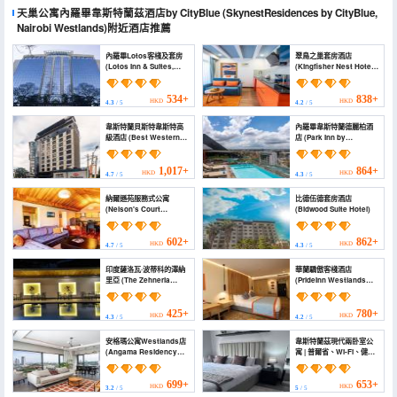
天巢公寓內羅畢韋斯特蘭茲酒店by CityBlue
(SkynestResidences by CityBlue,
Nairobi Westlands)
附近酒店推薦
內羅畢Lotos客棧及套房
翠鳥之巢套房酒店
(Lotos Inn & Suites,
(Kingfisher Nest Hotel
Nairobi)
Suites)
534+
838+
HKD
HKD
4.3
/ 5
4.2
/ 5
韋斯特蘭貝斯特韋斯特高
內羅畢韋斯特蘭德麗柏酒
級酒店 (Best Western
店 (Park Inn by
Premier Westlands)
Radisson, Nairobi
Westlands)
1,017+
864+
HKD
HKD
4.7
/ 5
4.3
/ 5
納爾遜苑服務式公寓
比德伍德套房酒店
(Nelson's Court
(Bidwood Suite Hotel)
Serviced Apartments)
602+
862+
HKD
HKD
4.7
/ 5
4.3
/ 5
印度薩洛瓦·波蒂科的澤納
華蘭驕傲客棧酒店
里亞 (The Zehneria
(PrideInn Westlands
Hotel)
Luxury Boutique Hotel)
425+
780+
HKD
HKD
4.3
/ 5
4.2
/ 5
安格瑪公寓Westlands店
韋斯特蘭茲現代兩卧室公
(Angama Residency
寓 | 普爾省、Wi‑Fi、健身
Westlands)
房、停車位 (Modern 2BR
in Westlands | Pool, wi-
fi, Gym, Park)
699+
653+
HKD
HKD
3.2
/ 5
5
/ 5