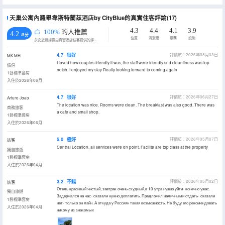
天巢公寓內羅畢韋斯特蘭茲酒店by CityBlue的真實住客評論(17)
4.3
4.4
4.1
3.9
100%
的人推薦
4.2
/5分
位置
清潔度
服務
設施
永安旅遊評價由真實酒店住客提供的評價。
4.7
很好
評價於：2026年08月03日
MK MH
I loved how couples friendly it was, the staff were friendly snd cleanliness was top
情侶
notch. I enjoyed my stay Really looking forward to coming again
1卧標準套房
入住於2026年06月
4.7
很好
評價於：2026年06月27日
Arturo Joao
The location was nice. Rooms were clean. The breakfast was also good. There was
商務旅客
a cafe and small shop.
1卧標準套房
入住於2026年06月
5.0
極好
評價於：2026年05月07日
訪客
Central Location, all services were on point. Facilite are top class at the property
獨自旅遊
1卧標準套房
入住於2026年04月
3.2
不錯
評價於：2026年05月02日
訪客
Отель красивый чистый, завтрак очень скудный,в 10 утра нужно уйти- конечно ужас.
獨自旅遊
Задержался на час- сказали нужно доплатить. Предложил наличными отдать- сказали
1卧標準套房
нет- только он лайн. А откуда у Россиян такая возможность. Не буду его рекомендовать
入住於2026年04月
никому из знакомых