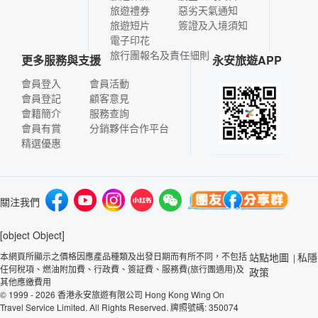
旅遊禮券
惡劣天氣通知
旅遊短片
簽證及入境須知
電子印花
旅行團報名及責任細則
更多服務與支援
永安旅遊APP
會員登入
會員活動
會員登記
顧客意見
會籍簡介
服務查詢
會員有賞
分銷夥伴合作平台
精選優惠
關注我們
[object Object]
本網頁所顯示之價格因應產品種類及出發日期而有所不同，不包括
站點地圖
私隱
|
任何稅項、燃油附加費、行政費、簽証費、服務費(旅行團適用)及
政策
其他應繳費用
© 1999 - 2026 香港永安旅遊有限公司 Hong Kong Wing On
Travel Service Limited. All Rights Reserved. 牌照號碼: 350074