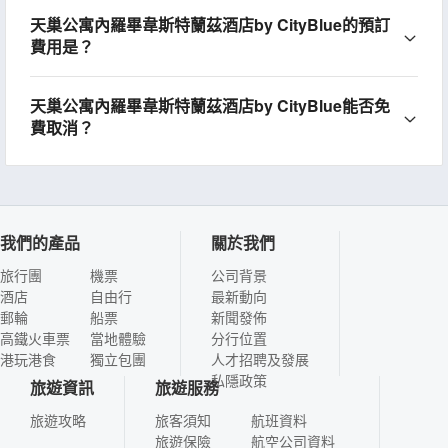
天巢公寓內羅畢韋斯特蘭茲酒店by CityBlue的預訂
費用是？
天巢公寓內羅畢韋斯特蘭茲酒店by CityBlue能否免
費取消？
我們的產品
關於我們
旅行團
機票
公司背景
酒店
自由行
最新動向
郵輪
船票
新聞發佈
高鐵火車票
當地體驗
分行位置
港玩港食
獨立包團
人才招聘及發展
私隱政策
旅遊資訊
旅遊服務
旅遊攻略
旅客須知
航班資料
旅遊保險
航空公司資料