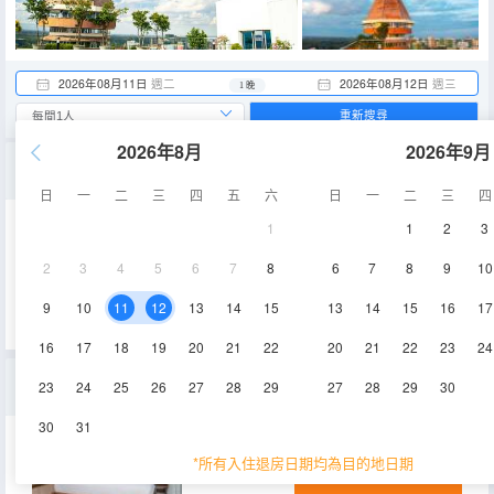
2026年08月11日
週二
2026年08月12日
週三
1 晚
重新搜尋
2026年8月
2026年9月
兩房豪華套房
日
一
二
三
四
五
六
日
一
二
三
四
1
1
2
3
90-130㎡
3-15層
空調
2
3
4
5
6
7
8
6
7
8
9
10
查看供應
電視機
冰箱
9
10
11
12
13
14
15
13
14
15
16
17
16
17
18
19
20
21
22
20
21
22
23
24
標準公寓
23
24
25
26
27
28
29
27
28
29
30
30
31
93.8㎡
3-15層
空調
*所有入住退房日期均為目的地日期