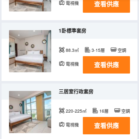
查看供應
電視機
冰箱
1卧標準套房
88.3㎡
3-15層
空調
查看供應
電視機
冰箱
三居室行政套房
220-225㎡
16層
空調
查看供應
電視機
冰箱