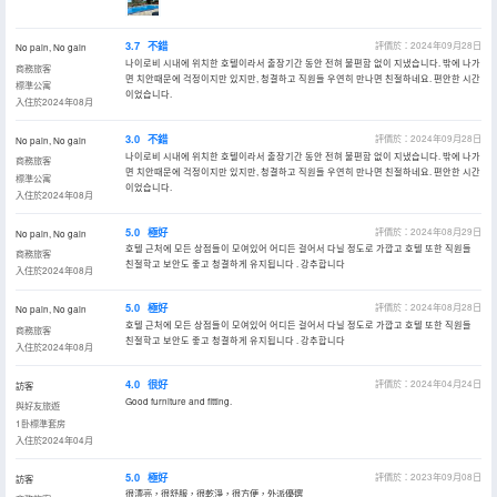
3.7
不錯
評價於：2024年09月28日
No pain, No gain
나이로비 시내에 위치한 호텔이라서 출장기간 동안 전혀 불편함 없이 지냈습니다. 밖에 나가
商務旅客
면 치안때문에 걱정이지만 있지만, 청결하고 직원들 우연히 만나면 친절하네요. 편안한 시간
標準公寓
이었습니다.
入住於2024年08月
3.0
不錯
評價於：2024年09月28日
No pain, No gain
나이로비 시내에 위치한 호텔이라서 출장기간 동안 전혀 불편함 없이 지냈습니다. 밖에 나가
商務旅客
면 치안때문에 걱정이지만 있지만, 청결하고 직원들 우연히 만나면 친절하네요. 편안한 시간
標準公寓
이었습니다.
入住於2024年08月
5.0
極好
評價於：2024年08月29日
No pain, No gain
호텔 근처에 모든 상점들이 모여있어 어디든 걸어서 다닐 정도로 가깝고 호텔 또한 직원들
商務旅客
친절학고 보안도 좋고 청결하게 유지됩니다 . 강추합니다
入住於2024年08月
5.0
極好
評價於：2024年08月28日
No pain, No gain
호텔 근처에 모든 상점들이 모여있어 어디든 걸어서 다닐 정도로 가깝고 호텔 또한 직원들
商務旅客
친절학고 보안도 좋고 청결하게 유지됩니다 . 강추합니다
入住於2024年08月
4.0
很好
評價於：2024年04月24日
訪客
Good furniture and fitting.
與好友旅遊
1卧標準套房
入住於2024年04月
5.0
極好
評價於：2023年09月08日
訪客
很漂亮，很舒服，很乾淨，很方便，外派優選