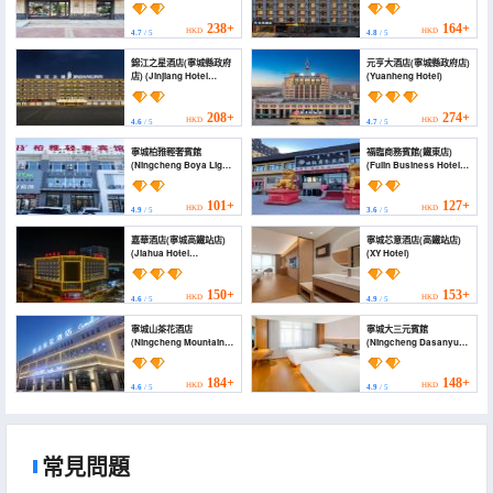
(Chifeng Ningcheng
County Government))
238+
164+
HKD
HKD
4.7
/ 5
4.8
/ 5
錦江之星酒店(寧城縣政府
元亨大酒店(寧城縣政府店)
店) (Jinjiang Hotel
(Yuanheng Hotel)
(Ningcheng County
Government))
208+
274+
HKD
HKD
4.6
/ 5
4.7
/ 5
寧城柏雅輕奢賓館
福臨商務賓館(鐵東店)
(Ningcheng Boya Light
(Fulin Business Hotel
Luxury Hotel)
(Tiedong Branch))
101+
127+
HKD
HKD
4.9
/ 5
3.6
/ 5
嘉華酒店(寧城高鐵站店)
寧城芯意酒店(高鐵站店)
(Jiahua Hotel
(XY Hotel)
(Ningcheng High-speed
Railway Station))
150+
153+
HKD
HKD
4.6
/ 5
4.9
/ 5
寧城山茶花酒店
寧城大三元賓館
(Ningcheng Mountain
(Ningcheng Dasanyuan
Chahua Hotel)
Hotel)
184+
148+
HKD
HKD
4.6
/ 5
4.9
/ 5
常見問題