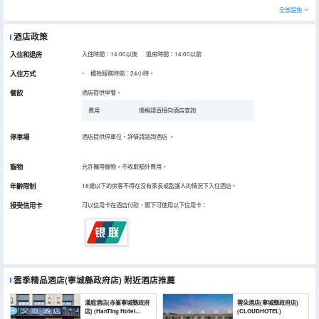
全部設施
酒店政策
入住和退房
入住時間：14:00以後 退房時間：14:00以前
入住方式
櫃枱服務時間：24小時。
餐飲
酒店提供早餐。
費用
價格請直接向酒店查詢
停車場
酒店提供停車位，詳情請諮詢酒店
。
寵物
允許攜帶寵物，不收取額外費用。
年齡限制
18歲以下的房客不得在沒有家長或監護人的情況下入住酒店。
接受信用卡
可以信用卡在酒店付款，閣下可使用以下信用卡：
雲季精品酒店(寧城縣政府店)
附近酒店推薦
漢庭酒店(赤峯寧城縣政府
雲朵酒店(寧城縣政府店)
店) (HanTing Hotel
(CLOUDHOTEL)