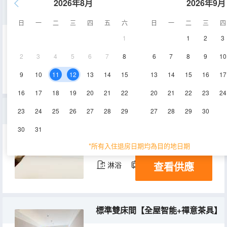
2026年8月
2026年9月
標準大床房【全屋智能+禪意茶具】
日
一
二
三
四
五
六
日
一
二
三
四
1
1
2
3
23㎡
空調
淋浴
2
3
4
5
6
7
8
6
7
8
9
10
查看供應
電視機
9
10
11
12
13
14
15
13
14
15
16
17
16
17
18
19
20
21
22
20
21
22
23
24
優選大床房【全屋智能】
23
24
25
26
27
28
29
27
28
29
30
30
31
25㎡
2-4層
空調
*所有入住退房日期均為目的地日期
查看供應
淋浴
電視機
標準雙床間【全屋智能+禪意茶具】