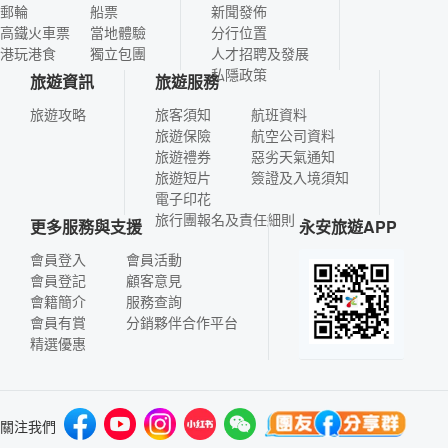
郵輪
船票
新聞發佈
高鐵火車票
當地體驗
分行位置
港玩港食
獨立包團
人才招聘及發展
私隱政策
旅遊資訊
旅遊服務
旅遊攻略
旅客須知
航班資料
旅遊保險
航空公司資料
旅遊禮券
惡劣天氣通知
旅遊短片
簽證及入境須知
電子印花
旅行團報名及責任細則
更多服務與支援
永安旅遊APP
會員登入
會員活動
會員登記
顧客意見
會籍簡介
服務查詢
會員有賞
分銷夥伴合作平台
精選優惠
關注我們