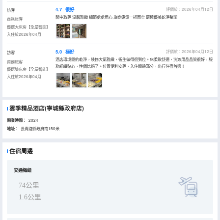
4.7
很好
評價於：2026年04月12日
訪客
鬧中取靜 温馨雅緻 細節處處用心 旅途疲憊一掃而空 環境優美乾淨整潔
商務旅客
優選大床房【全屋智能】
入住於2026年04月
5.0
極好
評價於：2026年04月12日
訪客
酒店環境簡約乾淨，裝修大氣雅緻，衞生做得很到位。床柔軟舒適，洗漱用品品質很好，服
商務旅客
務細緻貼心，性價比絕了。位置便利安靜，入住體驗滿分，出行住宿首選！
優選雙床房【全屋智能】
入住於2026年04月
雲季精品酒店(寧城縣政府店)
開業時間：
2024
地址：
長青路縣政府南150米
住宿周邊
交通樞紐
74公里
1.6公里