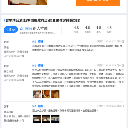
雲季精品酒店(寧城縣政府店)的真實住客評論(383)
4.8
4.8
4.8
4.8
98%
的人推薦
4.8
/5分
位置
清潔度
服務
設施
永安旅遊評價由真實酒店住客提供的評價。
5.0
極好
評價於：2026年07月25日
訪客
非常滿意 前台小姐姐服務熱情 第二次入住了 性價比超高 房間裏的超大投屏真是好看呀 房
情侶
間都是智能的 小愛同學都能搞定 入住體驗棒棒滴 強推👍👍👍
優選大床房【全屋智能】
入住於2026年07月
5.0
極好
評價於：2026年06月24日
訪客
這次入住體驗特別滿意。酒店整體裝修精緻有格調，設計感十足，房間佈置整潔大方，採光
獨自旅遊
和隔音效果都很好，住着十分舒心。周邊地理位置優越，便利店、餐館一應俱全，日常採購
優選大床房【全屋智能】
物資特別方便，出行購物完全不用發愁。環境衞生做得很到位，每個角落都乾淨清爽。前台
入住於2026年06月
工作人員服務熱情，辦事高效，有問題都能及時迴應。整體性價比很高，安靜舒適，不管是
短途遊玩還是臨時落腳都很合適。下次再來這邊，還會選擇入住，真心推薦給大家。
5.0
極好
評價於：2026年04月28日
訪客
酒店床品舒服，服務温暖，像城市裡的温暖港灣，治癒旅途疲憊。
商務旅客
影音房【百寸投影+迷你冰
箱+全屋智能】
入住於2026年04月