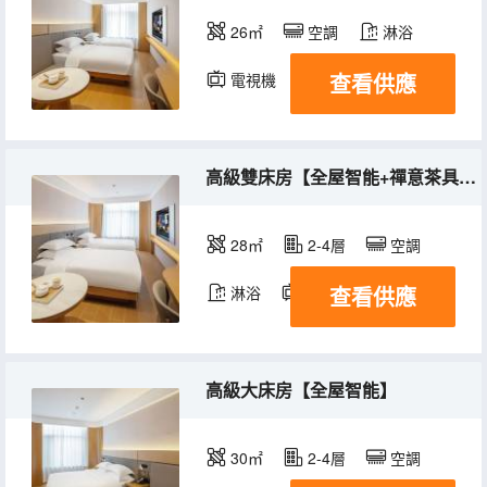
26㎡
空調
淋浴
查看供應
電視機
高級雙床房【全屋智能+禪意茶具+迷你冰箱】
28㎡
2-4層
空調
查看供應
淋浴
電視機
高級大床房【全屋智能】
30㎡
2-4層
空調