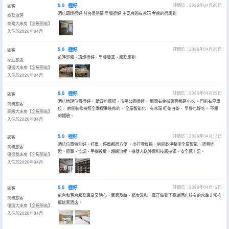
5.0
極好
評價於：2026年04月25日
訪客
酒店環境很好 前台很熱情 早餐很好 主要房間有冰箱 考慮的很周到
商務旅客
商務大床房【全屋智能】
入住於2026年04月
5.0
極好
評價於：2026年04月23日
訪客
乾淨舒服，環境很好，早餐豐富，服務周到
家庭旅遊
優選大床房【全屋智能】
入住於2026年04月
5.0
極好
評價於：2026年04月22日
訪客
酒店地理位置很好， 離政府廣場，市民公園很近， 周圍有金街裏面都是小吃 。門前有停車
商務旅客
位， 房間裝修按照全季標準裝修的， 全屋智能化，有冰箱 紅茶白茶， 早餐也好吃。 不錯
高級大床房【全屋智能】
的體驗。
入住於2026年04月
5.0
極好
評價於：2026年04月13日
訪客
酒店位置特別好，打車，停車都很方便 ，出行零負擔，房間乾淨整潔全屋智能、語音控
商務旅客
燈、窗簾、空調、手機投屏、超級流暢。機器人送外賣科技感拉滿。安全感十足。
優選雙床房【全屋智能】
入住於2026年04月
5.0
極好
評價於：2026年04月12日
訪客
前台和客房服務專業又貼心，響應及時，態度温和，真正做到了高端酒店該有的水準非常推
商務旅客
薦這家酒店。
優選大床房【全屋智能】
入住於2026年04月