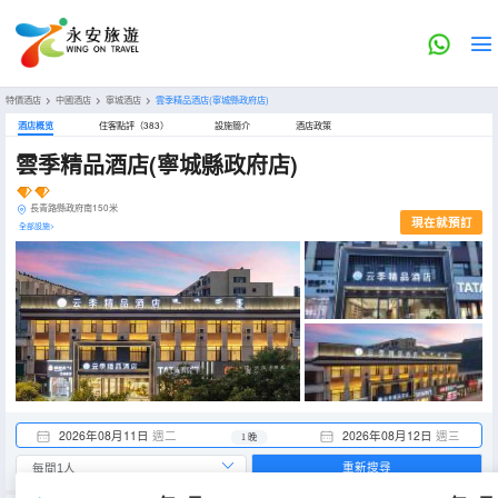
特價酒店
>
中國酒店
>
寧城酒店
>
雲季精品酒店(寧城縣政府店)
酒店概览
住客點評（383）
設施簡介
酒店政策
雲季精品酒店(寧城縣政府店)
長青路縣政府南150米
現在就預訂
全部設施>
2026年08月11日
週二
2026年08月12日
週三
1 晚
重新搜尋