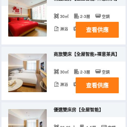
30㎡
2-3層
空調
查看供應
淋浴
電視機
商旅雙床【全屋智能+禪意茶具】
30㎡
2-3層
空調
查看供應
淋浴
電視機
優選雙床房【全屋智能】