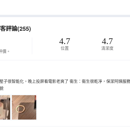
評論(255)
4.7
4.7
位置
清潔度
評價。
屋子很智能化，晚上投屏看電影老爽了 衞生：衞生很乾凈，保潔阿姨服務
貌