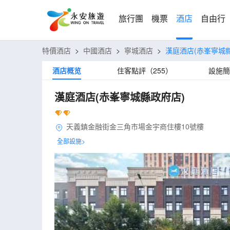
旅行團
機票
酒店
自由行
特價酒店
>
中國酒店
>
寧城酒店
>
漢庭酒店(赤峯寧城
酒店概览
住客點評（255）
設施簡
漢庭酒店(赤峯寧城縣政府店)
天義鎮金融街金三角市場金宇商住樓10號樓
全部設施>