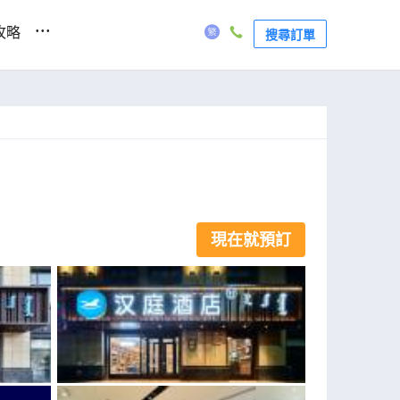
...
攻略
搜尋訂單
現在就預訂