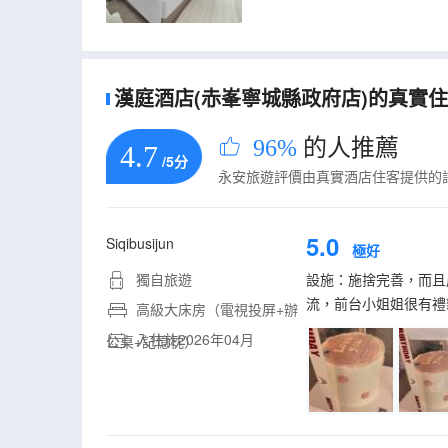
漢庭酒店(赤峯寧城縣政府店)的真實住客
96%
的人推薦
4.7
/5分
永安旅遊評價由真實酒店住客提供的
5.0
Siqibusijun
極好
獨自旅遊
設施：施捨完善，而且
流，前台小姐姐很有禮
高級大床房（電視投屏+辦
入住於2026年04月
公桌+記憶枕）