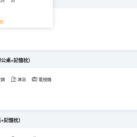
公桌+記憶枕）
29
30
浴
電視機
期
辦公桌+記憶枕）
空調
淋浴
電視機
桌+記憶枕）