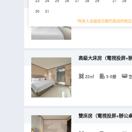
家庭套房（電視投屏+辦
23
24
25
26
27
28
29
27
28
30
31
25㎡
空調
淋
*所有入住退房日期均為目的地日
高級大床房（電視投屏+
22㎡
3-5層
雙床房（電視投屏+辦公