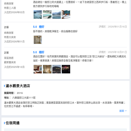
酒店就在一進怒江的大道邊上，位置很好，一走下去就是怒江西岸步行街，靠着怒江，晚上
商務旅客
很方便到步行街吃吃喝喝
特惠三人間
入住於2026年02月
5.0
極好
評價於：2026年01月16日
訪客
挺不錯的，房間乾淨衞生，前台服務也很好
商務旅客
特惠大床房
入住於2026年01月
5.0
極好
評價於：2025年12月31日
訪客
酒店位置好！名符其實的景觀酒店，酒店可以看到怒江及“怒江大峽谷”，還有網紅大橋流光
家庭旅遊
溢彩，夜景很美！房間沒施齊全衞生乾淨整潔！停車方便！
觀景雙床房
入住於2025年12月
瀘水觀景大酒店
開業時間：
2016
地址：
六庫鎮怒江大道111號
瀘水觀景大酒店坐落於怒江明珠正對面；東面便是潺潺流淌的怒江水。窗外怒江兩岸山高谷深、水流湍急，風景秀麗；
位於怒江不遠處，有停車場。
展開
酒店房間擁有獨立wifi、獨立空調、獨立衞生間、24小時熱水等
餐廳有大理特色生皮、沙壩魚、正宗江魚、燒雞、烤全羊等獨具風味的本地特色佳餚定能讓客人大塊朵頤。
住宿周邊
酒店大廳的茶室可以讓客人在疲憊的旅途中提神醒腦、放鬆身心，如果客人需要，酒店也會盡所能的提供旅途信息，傾
聽你途中的故事，一起喝茶話仙。