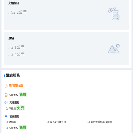
交通樞紐
酒店全體員工秉承“服務周到，温馨如家”的宗旨。
92.2公里
景點
2.1公里
2.4公里
設施服務
熱門服務設施
免費
行李寄存
交通服務
免費
停車場
前台服務
儲物櫃
電子身份證入住
前台貴重物品保險櫃
免費
行李寄存