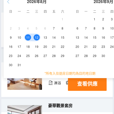
2026年8月
2026年9月
特惠雙床房
日
一
二
三
四
五
六
日
一
二
三
四
1
1
2
3
20㎡
B1層
空調
2
3
4
5
6
7
8
6
7
8
9
10
查看供應
淋浴
電視機
9
10
11
12
13
14
15
13
14
15
16
17
16
17
18
19
20
21
22
20
21
22
23
24
觀景雙床房
23
24
25
26
27
28
29
27
28
29
30
30
31
26㎡
2-7層
空調
*所有入住退房日期均為目的地日期
查看供應
淋浴
電視機
豪華觀景套房