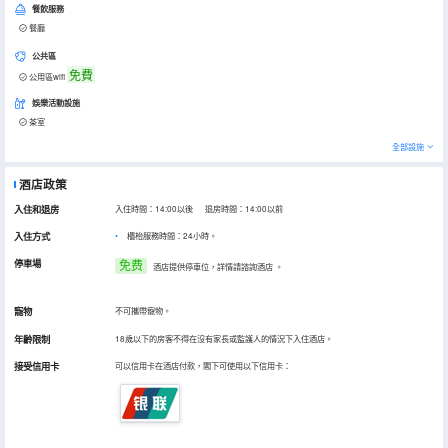
餐飲服務
餐廳
公共區
免費
公用區wifi
娛樂活動設施
茶室
全部設施
酒店政策
入住和退房
入住時間：14:00以後 退房時間：14:00以前
入住方式
櫃枱服務時間：24小時。
停車場
免费
酒店提供停車位，詳情請諮詢酒店
。
寵物
不可攜帶寵物。
年齡限制
18歲以下的房客不得在沒有家長或監護人的情況下入住酒店。
接受信用卡
可以信用卡在酒店付款，閣下可使用以下信用卡：