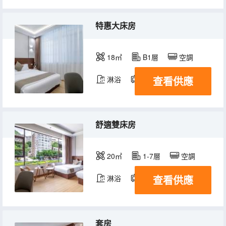
特惠大床房
18㎡
B1層
空調
查看供應
淋浴
電視機
舒適雙床房
20㎡
1-7層
空調
查看供應
淋浴
電視機
套房