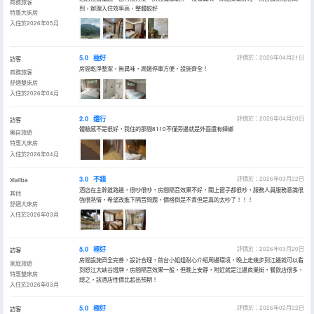
商務旅客
到，辦理入住效率高，整體較好
特惠大床房
入住於2026年05月
5.0
極好
評價於：2026年04月21日
訪客
房間乾淨整潔，無異味，周邊停車方便，設施齊全！
商務旅客
舒適雙床房
入住於2026年04月
2.0
還行
評價於：2026年04月20日
訪客
體驗感不是很好，我住的那間8110不僅旁邊就是外面還有蟑螂
獨自旅遊
特惠大床房
入住於2026年04月
3.0
不錯
評價於：2026年03月22日
Xialiba
酒店在主幹道路邊，很吵很吵，房間隔音效果不好，關上窗子都很吵，服務人員服務意識很
其他
強很熱情，希望改進下隔音問題，價格倒是不貴但是真的太吵了！！！
舒適大床房
入住於2026年03月
5.0
極好
評價於：2026年03月20日
訪客
房間設施齊全完善，設計合理，前台小姐姐耐心介紹周邊環境，晚上走幾步到江邊就可以看
家庭旅遊
到怒江大峽谷燈牌，房間隔音效果一般，但晚上安靜，附近就是江邊商業街，餐飲店很多，
特惠雙床房
總之，該酒店性價比超出預期！
入住於2026年03月
5.0
極好
評價於：2026年02月22日
訪客