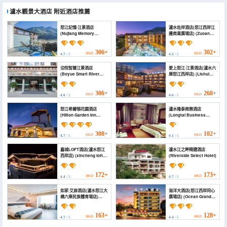
瀘水觀景大酒店
附近酒店推薦
怒江記憶·江景酒店
瀘水佐岸酒店(怒江西岸江
(Nujiang Memory
邊商業廣場店) (Zuoan
Riverview Hotel)
Hotel)
306+
302+
HKD
HKD
4.7
/ 5
4.5
/ 5
泊悅智慧江景酒店
愛上怒江·江景酒店(瀘水六
(Boyue Smart River
庫怒江西岸店) (Lishui
View Hotel)
falls in love with
Nujiang Boutique Inn)
306+
268+
HKD
HKD
4.6
/ 5
4.6
/ 5
怒江希爾頓花園酒店
瀘水隆泰商務酒店
(Hilton Garden Inn
(Longtai Business
Nujiang)
Hotel Lishui)
308+
102+
HKD
HKD
4.7
/ 5
4.1
/ 5
鑫城LOFT酒店(瀘水怒江
瀘水江之畔精選酒店
西岸店) (xincheng loft
(Riverside Select Hotel)
hotel)
172+
173+
HKD
HKD
4.4
/ 5
4.7
/ 5
如家·艾扉酒店(瀘水怒江大
溢洋大酒店(怒江西岸同心
橋六庫民族體育場店)
廣場店) (Ocean Grand
(Homeinn · Aifeel Hotel
Hotel)
(Lushui Nujiang Bridge
Liuku National
163+
128+
HKD
HKD
4.7
/ 5
4.4
/ 5
Stadium))