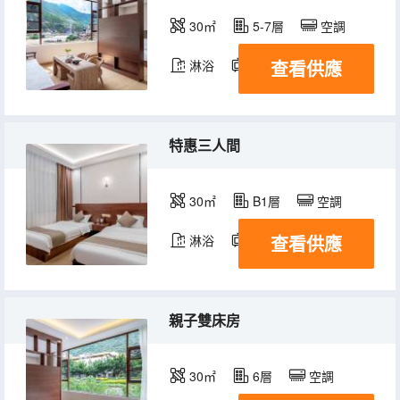
30㎡
5-7層
空調
查看供應
淋浴
電視機
特惠三人間
30㎡
B1層
空調
查看供應
淋浴
電視機
親子雙床房
30㎡
6層
空調