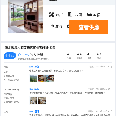
30㎡
5-7層
空調
查看供應
淋浴
電視機
瀘水觀景大酒店的真實住客評論(334)
4.3
4.4
4.5
4.3
97%
的人推薦
4.4
/5分
位置
清潔度
服務
設施
永安旅遊評價由真實酒店住客提供的評價。
5.0
極好
評價於：2026年06月21日
訪客
停車巨方便，江景也很美，夜景巨好看，房間又大又乾淨。
情侶
舒適大床房
入住於2026年05月
5.0
極好
評價於：2026年06月05日
Mumuxuechang
靠江特別近 車子可以停酒店門口 房間乾淨，空調特別製冷。 性價比高，商務推薦。
商務旅客
特惠大床房
入住於2026年06月
5.0
極好
評價於：2026年05月31日
訪客
酒店位置優越，出行很方便。房間寬敞乾淨，沒有異味，床品柔軟好睡。前台服務貼心周