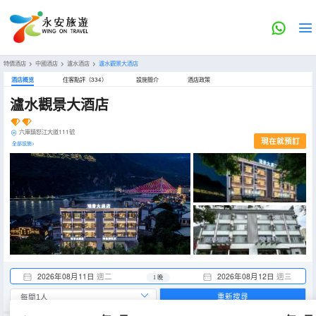
特價酒店
>
中國酒店
>
瀘水酒店
>
瀘水觀景大酒店
酒店概览
住客點評（334）
設施簡介
酒店政策
瀘水觀景大酒店
六庫鎮怒江大道111號
現在就預訂
全部設施>
2026年08月11日
週二
2026年08月12日
週三
1 晚
重新搜尋