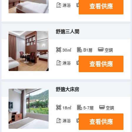
查看供應
淋浴
電視機
舒適三人間
30㎡
B1層
空調
查看供應
淋浴
電視機
舒適大床房
18㎡
5-7層
空調
查看供應
淋浴
電視機