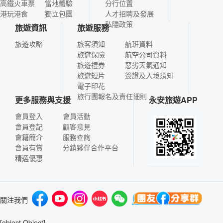
高鐵火車票
當地體驗
分行位置
港玩港食
獨立包團
人才招聘及發展
私隱政策
旅遊資訊
旅遊服務
旅遊攻略
旅客須知
航班資料
旅遊保險
航空公司資料
旅遊禮券
惡劣天氣通知
旅遊短片
簽證及入境須知
電子印花
旅行團報名及責任細則
更多服務與支援
永安旅遊APP
會員登入
會員活動
會員登記
顧客意見
會籍簡介
服務查詢
會員有賞
分銷夥伴合作平台
精選優惠
關注我們
[object Object]