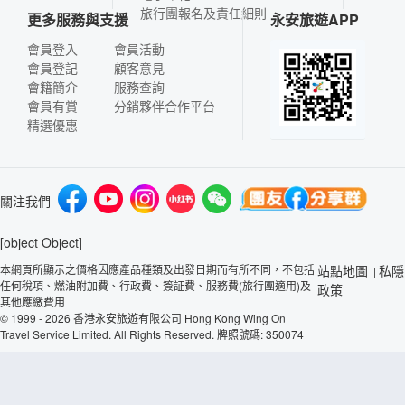
旅行團報名及責任細則
更多服務與支援
永安旅遊APP
會員登入
會員活動
會員登記
顧客意見
會籍簡介
服務查詢
會員有賞
分銷夥伴合作平台
精選優惠
關注我們
[object Object]
本網頁所顯示之價格因應產品種類及出發日期而有所不同，不包括
站點地圖
私隱
|
任何稅項、燃油附加費、行政費、簽証費、服務費(旅行團適用)及
政策
其他應繳費用
© 1999 - 2026 香港永安旅遊有限公司 Hong Kong Wing On
Travel Service Limited. All Rights Reserved. 牌照號碼: 350074