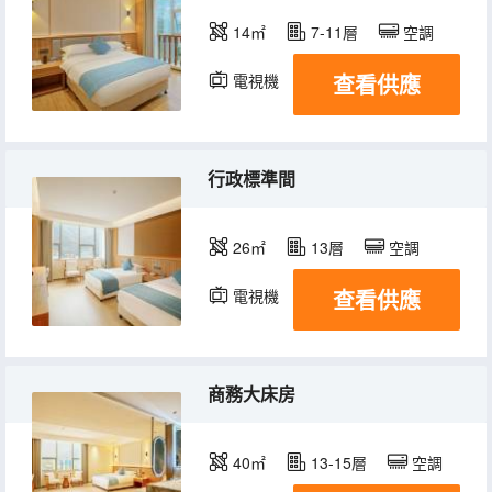
14㎡
7-11層
空調
查看供應
電視機
冰箱
行政標準間
26㎡
13層
空調
查看供應
電視機
冰箱
商務大床房
40㎡
13-15層
空調