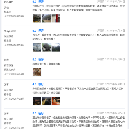
5.0
極好
評價於：2026年05月24日
匿名用戶
位置挺好的，地形很有特點，峽谷中地方有限都是爬樓般地型。酒店是官方接待酒店，中規
其他
中矩，衞生不錯，停車也很便捷，出去吃飯需要步行還是有點距離的。
標準間
入住於2026年05月
5.0
極好
評價於：2026年05月06日
Youyoumm
首次入住體驗很棒，酒店視野開闊風景絕美，停車便捷省心，工作人員服務熱情周到，環境
家庭旅遊
舒適舒心，值得推薦。
標準間
入住於2026年05月
5.0
極好
評價於：2026年04月28日
訪客
服務質量不錯，餐廳服務好
商務旅客
行政大床房
入住於2026年04月
4.8
很好
評價於：2026年04月19日
訪客
非常好的酒店，地理位置很好，早餐很好吃 下次來一定還會選擇這個酒店的。家裡人都非
家庭旅遊
常開心這個選擇。非常喜歡
標準間
入住於2026年02月
5.0
極好
評價於：2026年04月04日
訪客
酒店裝修雖然老了，但能看出來維護的很好，房間很乾凈，停車場也很大。遇到的員工都很
獨自旅遊
熱情；因為酒店餐廳假期調整不能正常使用，早餐需送到房間食用，但服務人員提前耐心的
標準間
溝通解釋，詢問記錄客人早餐需求並按約定時間準時送餐。煎蛋很好吃，有機會還會再來
入住於2026年04月