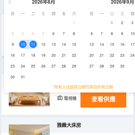
2026年8月
2026年9月
行政大床房
日
一
二
三
四
五
六
日
一
二
三
四
1
1
2
3
26㎡
15層
空調
2
3
4
5
6
7
8
6
7
8
9
10
查看供應
電視機
9
10
11
12
13
14
15
13
14
15
16
17
16
17
18
19
20
21
22
20
21
22
23
24
行政套房
23
24
25
26
27
28
29
27
28
29
30
30
31
60㎡
12-15層
空調
*所有入住退房日期均為目的地日期
查看供應
電視機
冰箱
雅緻大床房