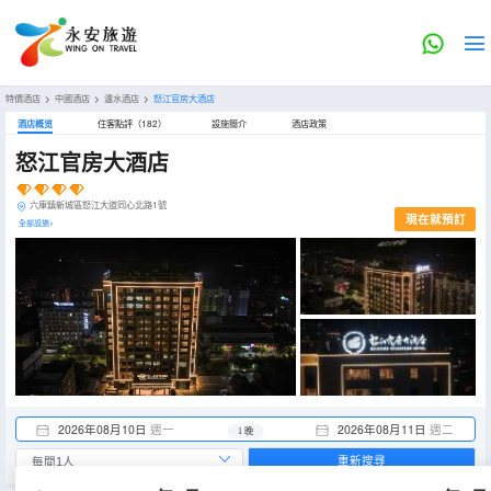
特價酒店
>
中國酒店
>
瀘水酒店
>
怒江官房大酒店
酒店概览
住客點評（182）
設施簡介
酒店政策
怒江官房大酒店
六庫鎮新城區怒江大道同心北路1號
現在就預訂
全部設施>
2026年08月10日
週一
2026年08月11日
週二
1 晚
重新搜尋