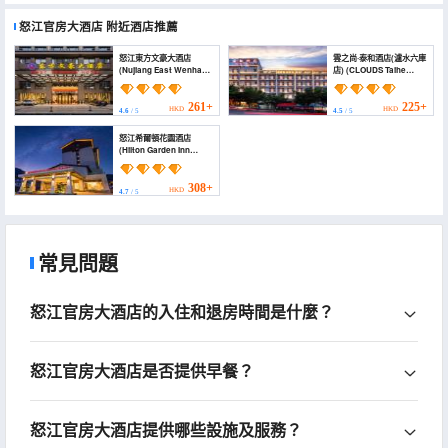
怒江官房大酒店
附近酒店推薦
怒江東方文豪大酒店
雲之尚·泰和酒店(瀘水六庫
(Nujiang East Wenhao
店) (CLOUDS Taihe
hotel)
Hotel (Lushui Liuku))
261+
225+
HKD
HKD
4.6
/ 5
4.5
/ 5
怒江希爾頓花園酒店
(Hilton Garden Inn
Nujiang)
308+
HKD
4.7
/ 5
常見問題
怒江官房大酒店的入住和退房時間是什麼？
怒江官房大酒店是否提供早餐？
怒江官房大酒店提供哪些設施及服務？