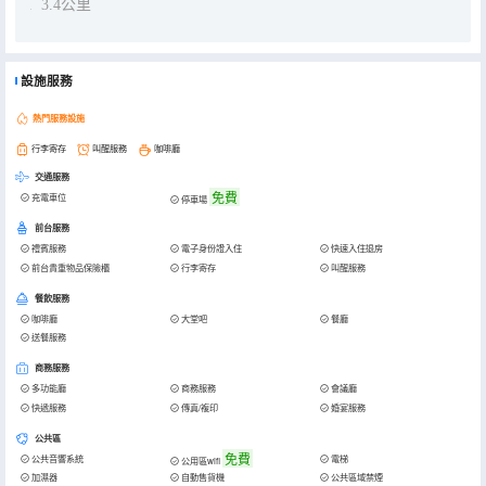
3.4公里
設施服務
熱門服務設施
行李寄存
叫醒服務
咖啡廳
交通服務
免費
充電車位
停車場
前台服務
禮賓服務
電子身份證入住
快速入住退房
前台貴重物品保險櫃
行李寄存
叫醒服務
餐飲服務
咖啡廳
大堂吧
餐廳
送餐服務
商務服務
多功能廳
商務服務
會議廳
快遞服務
傳真/複印
婚宴服務
公共區
免費
公共音響系統
電梯
公用區wifi
加濕器
自動售貨機
公共區域禁煙