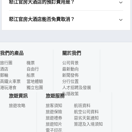
怒江官房大酒店的預訂費用是？
怒江官房大酒店能否免費取消？
我們的產品
關於我們
旅行團
機票
公司背景
酒店
自由行
最新動向
郵輪
船票
新聞發佈
高鐵火車票
當地體驗
分行位置
港玩港食
獨立包團
人才招聘及發展
私隱政策
旅遊資訊
旅遊服務
旅遊攻略
旅客須知
航班資料
旅遊保險
航空公司資料
旅遊禮券
惡劣天氣通知
旅遊短片
簽證及入境須知
電子印花