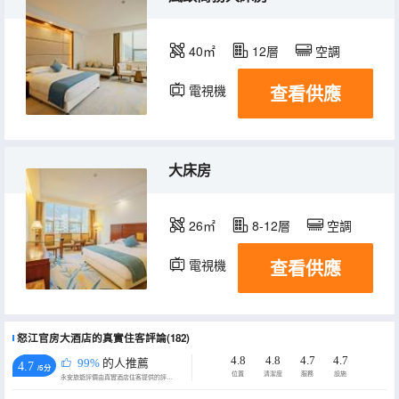
40㎡
12層
空調
查看供應
電視機
大床房
26㎡
8-12層
空調
查看供應
電視機
怒江官房大酒店的真實住客評論(182)
4.8
4.8
4.7
4.7
99%
的人推薦
4.7
/5分
位置
清潔度
服務
設施
永安旅遊評價由真實酒店住客提供的評價。