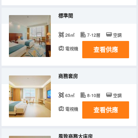
標準間
26㎡
7-12層
空調
查看供應
電視機
商務套房
63㎡
8-10層
空調
查看供應
電視機
冰箱
風致商務大床房