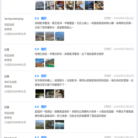
5.0
極好
評價於：2026年03月24日
Yuntianxixinqing
房間乾淨整潔，衞生乾淨，早餐豐富，位於山坡上，對面就是政府辦公樓，床睡得也舒服，
家庭旅遊
也送了很多礦泉水，處處都很貼心。
標準間
入住於2026年02月
5.0
極好
評價於：2026年03月06日
訪客
性價比很高，早餐也好吃，房間乾淨整潔，出了酒店風景也很好
家庭旅遊
標準間
入住於2026年02月
4.0
很好
評價於：2026年02月26日
訪客
在市政府的邊上，房間挺大，也很乾凈，覺得以前算是政府招待酒店，現在為官房管理，在
與好友旅遊
雲南住官方旗下的都錯不了。
標準間
入住於2026年02月
5.0
極好
評價於：2026年02月24日
訪客
超值的一個酒店，服務態度很好，房間也比預期的大很多。小朋友很喜歡，早餐也不錯我感
家庭旅遊
覺性價比超級高的。怒江很美，沒有去住民宿選擇了酒店真的很好
標準間
入住於2026年02月
4.5
很好
評價於：2026年02月03日
MuniheiJG