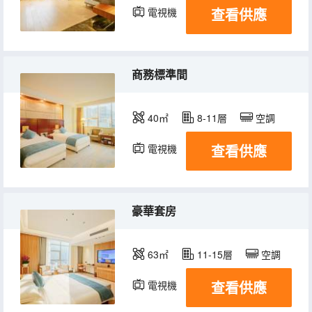
查看供應
電視機
商務標準間
40㎡
8-11層
空調
查看供應
電視機
豪華套房
63㎡
11-15層
空調
查看供應
電視機
冰箱