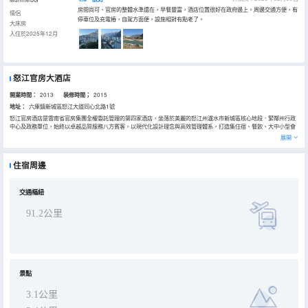
房間尚可、官房的整體水準還在，早餐豐富，酒店位置很好在政府邊上。周邊交通方便，有
情侶
停車位及充電樁，自駕方面便，設施相對有點老了。
大床房
入住於2025年12月
怒江官房大酒店
開業時間：
2013
装修時間；
2015
地址：
六庫鎮新城區怒江大道同心北路1號
怒江官房酒店是雲南省官房集團全權委託管理的第四家酒店，坐落於美麗的怒江州瀘水市新城區核心地段．緊鄰州行政
中心及政務單位，始終以卓越品質服務八方賓客。以現代化設計理念與高效管理體系，打造集住宿、餐飲、大中小型會
議於一體的多功能商務休閒空間。酒店地理位置優越，交通路網發達。配備充足停車位及充電樁，出行便捷無憂。 房設
展開
計簡約雅緻，融合智能設施與舒適體驗；餐飲提供精緻中餐，滿足您對品質的需求；多功能會議廳配備先進視聽設備，
可靈活承接各類商務會議及宴會活動。無論是政務接待、商務差旅，還是城市度假，我們以專業服務與煥新面貌，誠邀
您開啟品質之旅。
住宿周邊
交通樞紐
91.2公里
景點
3.1公里