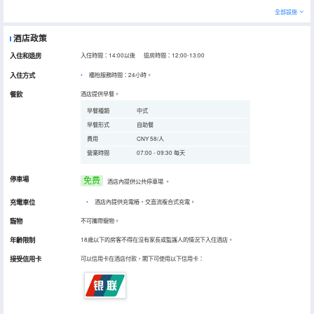
全部設施
酒店政策
入住和退房
入住時間：14:00以後 退房時間：12:00-13:00
入住方式
櫃枱服務時間：24小時。
餐飲
酒店提供早餐。
早餐種類
中式
早餐形式
自助餐
費用
CNY 58/人
營業時間
07:00 - 09:30 每天
停車場
免费
酒店內提供公共停車場
。
充電車位
•
酒店內提供充電樁，交直流複合式充電。
寵物
不可攜帶寵物。
年齡限制
18歲以下的房客不得在沒有家長或監護人的情況下入住酒店。
接受信用卡
可以信用卡在酒店付款，閣下可使用以下信用卡：