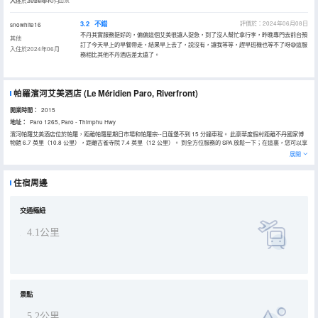
入住於2024年10月
3.2
不錯
評價於：2024年06月08日
snowhite16
不丹其實服務挺好的，偏偏這個艾美很讓人捉急，到了沒人幫忙拿行李，昨晚專門去前台預
其他
訂了今天早上的早餐帶走，結果早上去了，説沒有，讓我等等，趕早班機也等不了呀😅這服
入住於2024年06月
務相比其他不丹酒店差太遠了。
帕羅濱河艾美酒店
(Le Méridien Paro, Riverfront)
開業時間：
2015
地址：
Paro 1265, Paro - Thimphu Hwy
濱河帕羅艾美酒店位於帕羅，距離帕羅星期日市場和帕羅宗--日蓬堡不到 15 分鐘車程。 此豪華度假村距離不丹國家博
物館 6.7 英里（10.8 公里），距離古雀寺院 7.4 英里（12 公里）。 到全方位服務的 SPA 放鬆一下；在這裏，您可以享
受按摩、身體護理和麪部護理。如果想要休閒地度假，可好好利用室外游泳池、桑拿和健身中心。此度假村的其他特色
展開
包括免費 WiFi、禮賓服務和野餐區。 度假村設有 2 間餐廳，您不妨選擇到Bamboo Chic享用國際美食，也可以待在房
間裏，享受 24 小時送餐服務。此外咖啡館還供應美味點心。在忙碌的一天後，不妨去酒吧/酒廊輕鬆一下。每天 07:00
至 10:00 提供收費的自助式早餐。 特色服務/設施包括商務中心、快速入住和大堂免費報紙。這家度假村擁有 2 間會議
住宿周邊
室，可用來舉辦活動。住客可付費乘坐往返機場班車，酒店還提供免費代客停車。 有 59 間特色家居的客房提供迷你吧
和LED 電視；您定能在旅途中找到家的舒適。提供免費有線和無線上網，方便您與朋友保持聯繫；另提供有線頻道，可
滿足您的娛樂需求。配備獨立的浴缸和淋浴的私人浴室提供浸泡浴缸和名牌洗護用品。便利設施包括電話，以及保險箱
和書桌。
交通樞紐
4.1公里
景點
5.2公里