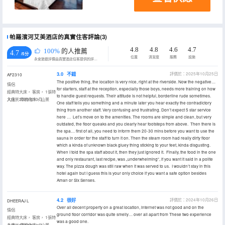
帕羅濱河艾美酒店的真實住客評論(3)
4.8
4.8
4.6
4.7
100%
的人推薦
4.7
/5分
位置
清潔度
服務
設施
永安旅遊評價由真實酒店住客提供的評價。
3.0
不錯
評價於：2025年10月25日
AF2310
The positive thing, the location is very nice, right at the riverside. Now the negative…
情侶
for starters, staff at the reception, especially those boys, needs more training on how
經典特大床， 客房， 1張特
to handle guest requests. Their attitude is not helpful, borderline rude sometimes.
大床， 帶梳化床， 山景
入住於2025年10月
One staff tells you something and a minute later you hear exactly the contradictory
thing from another staff. Very confusing and frustrating. Don’t expect 5 star service
here … Let’s move on to the amenities. The rooms are simple and clean, but very
outdated, the floor queaks and you clearly hear footsteps from above. Then there is
the spa… first of all, you need to inform them 20-30 mins before you want to use the
sauna in order for the staff to turn it on. Then the steam room had really dirty floor
which a kinda of unknown black gluey thing sticking to your feet, kinda disgusting.
When I told the spa staff about it, then they just ignored it. Finally, the food in the one
and only restaurant, last recipe, was „underwhelming“, if you want it said in a polite
way. The pizza dough was still raw when it was served to us. I wouldn’t stay in this
hotel again but I guess this is your only choice if you want a safe option besides
Aman or Six Senses.
4.2
很好
評價於：2024年10月26日
DHEERAJ L
Over all decent property on a great location, internet was not good and on the
情侶
ground floor corridor was quite smelly… over all apart from These two experience
經典特大床， 客房， 1張特
was a good one.
大床， 帶梳化床， 山景