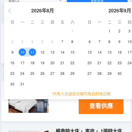
重新搜尋
2026年8月
2026年9月
經典雙床， 客房， 2張單人床， 沙發床， 山脈景觀
日
一
二
三
四
五
六
日
一
二
三
四
1
1
2
3
空調
電視機
2
3
4
5
6
7
8
6
7
8
9
10
查看供應
9
10
11
12
13
14
15
13
14
15
16
17
16
17
18
19
20
21
22
20
21
22
23
24
豪華特大床，較大的客房，1張特大床，帶沙發床，河景
23
24
25
26
27
28
29
27
28
29
30
30
31
空調
電視機
*所有入住退房日期均為目的地日期
查看供應
經典特大床， 客房， 1張特大床， 帶沙發床， 山景