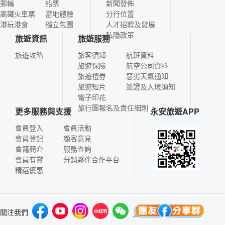
郵輪
船票
新聞發佈
高鐵火車票
當地體驗
分行位置
港玩港食
獨立包團
人才招聘及發展
私隱政策
旅遊資訊
旅遊服務
旅遊攻略
旅客須知
航班資料
旅遊保險
航空公司資料
旅遊禮券
惡劣天氣通知
旅遊短片
簽證及入境須知
電子印花
旅行團報名及責任細則
更多服務與支援
永安旅遊APP
會員登入
會員活動
會員登記
顧客意見
會籍簡介
服務查詢
會員有賞
分銷夥伴合作平台
精選優惠
關注我們