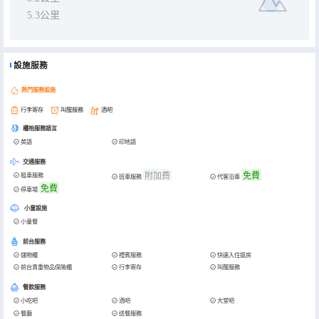
5.3公里
設施服務
熱門服務設施
行李寄存
叫醒服務
酒吧
櫃枱服務語言
英語
印地語
交通服務
附加费
免費
租車服務
班車服務
代客泊車
免費
停車場
小童設施
小童餐
前台服務
儲物櫃
禮賓服務
快速入住退房
前台貴重物品保險櫃
行李寄存
叫醒服務
餐飲服務
小吃吧
酒吧
大堂吧
餐廳
送餐服務