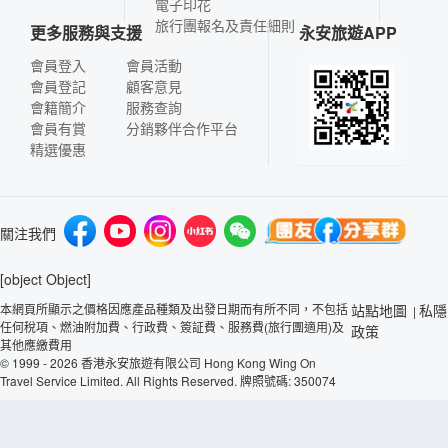
電子印花
旅行團報名及責任細則
更多服務與支援
永安旅遊APP
會員登入
會員活動
會員登記
顧客意見
會籍簡介
服務查詢
會員有賞
分銷夥伴合作平台
精選優惠
關注我們
[object Object]
本網頁所顯示之價格因應產品種類及出發日期而有所不同，不包括
站點地圖
私隱
|
任何稅項、燃油附加費、行政費、簽証費、服務費(旅行團適用)及
政策
其他應繳費用
© 1999 - 2026 香港永安旅遊有限公司 Hong Kong Wing On
Travel Service Limited. All Rights Reserved. 牌照號碼: 350074