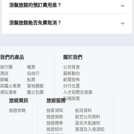
涅磐旅館的預訂費用是？
涅磐旅館能否免費取消？
我們的產品
關於我們
旅行團
機票
公司背景
酒店
自由行
最新動向
郵輪
船票
新聞發佈
高鐵火車票
當地體驗
分行位置
港玩港食
獨立包團
人才招聘及發展
私隱政策
旅遊資訊
旅遊服務
旅遊攻略
旅客須知
航班資料
旅遊保險
航空公司資料
旅遊禮券
惡劣天氣通知
旅遊短片
簽證及入境須知