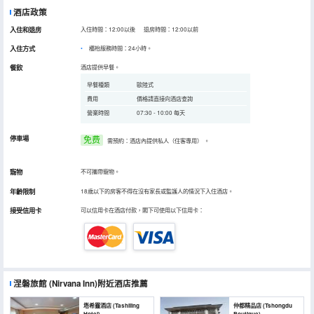
酒店政策
入住和退房
入住時間：12:00以後 退房時間：12:00以前
入住方式
櫃枱服務時間：24小時。
餐飲
酒店提供早餐。
早餐種類
歐陸式
費用
價格請直接向酒店查詢
營業時間
07:30 - 10:00 每天
停車場
免费
需預約：酒店內提供私人（住客專用）
。
寵物
不可攜帶寵物。
年齡限制
18歲以下的房客不得在沒有家長或監護人的情況下入住酒店。
接受信用卡
可以信用卡在酒店付款，閣下可使用以下信用卡：
涅磐旅館
(Nirvana Inn)
附近酒店推薦
塔希靈酒店 (Tashiling
仲都精品店 (Tshongdu
Hotel)
Boutique)