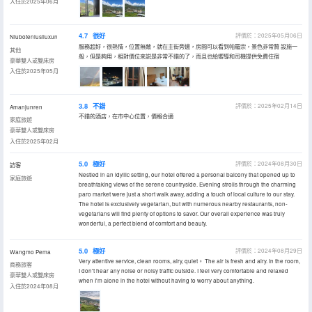
入住於2025年06月
4.7
很好
評價於：2025年05月06日
Niuboteniusiluxun
服務超好，很熱情，位置無敵，就在主街旁邊，房間可以看到帕羅宗，景色非常贊 設施一
其他
般，但是夠用，相對價位來説是非常不錯的了，而且也給嚮導和司機提供免費住宿
豪華雙人或雙床房
入住於2025年05月
3.8
不錯
評價於：2025年02月14日
Amanjunren
不錯的酒店，在市中心位置，價格合適
家庭旅遊
豪華雙人或雙床房
入住於2025年02月
5.0
極好
評價於：2024年08月30日
訪客
Nestled in an idyllic setting, our hotel offered a personal balcony that opened up to
家庭旅遊
breathtaking views of the serene countryside. Evening strolls through the charming
paro market were just a short walk away, adding a touch of local culture to our stay.
The hotel is exclusively vegetarian, but with numerous nearby restaurants, non-
vegetarians will find plenty of options to savor. Our overall experience was truly
wonderful, a perfect blend of comfort and beauty.
5.0
極好
評價於：2024年08月29日
Wangmo Pema
Very attentive service, clean rooms, airy, quiet。 The air is fresh and airy. In the room,
商務旅客
I don't hear any noise or noisy traffic outside. I feel very comfortable and relaxed
豪華雙人或雙床房
when I'm alone in the hotel without having to worry about anything.
入住於2024年08月