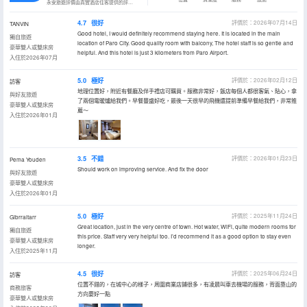
永安旅遊評價由真實酒店住客提供的評價。
4.7
很好
評價於：2026年07月14日
TANVIN
Good hotel, I would definitely recommend staying here. It is located in the main
獨自旅遊
location of Paro City. Good quality room with balcony, The hotel staff is so gentle and
豪華雙人或雙床房
helpful. And this hotel is just 3 kilometers from Paro Airport.
入住於2026年07月
5.0
極好
評價於：2026年02月12日
訪客
地理位置好，附近有餐廳及伴手禮店可購買。服務非常好，飯店每個人都很客氣、貼心，拿
與好友旅遊
了兩個電暖爐給我們。早餐豐盛好吃，最後一天很早的飛機還提前準備早餐給我們，非常推
豪華雙人或雙床房
薦～
入住於2026年01月
3.5
不錯
評價於：2026年01月23日
Pema Youden
Should work on improving service. And fix the door
與好友旅遊
豪華雙人或雙床房
入住於2026年01月
5.0
極好
評價於：2025年11月24日
Gibrraltarr
Great location, just in the very centre of town. Hot water, WiFi, quite modern rooms for
獨自旅遊
this price. Staff very very helpful too. I’d recommend it as a good option to stay even
豪華雙人或雙床房
longer.
入住於2025年11月
4.5
很好
評價於：2025年06月24日
訪客
位置不錯的，在城中心的樣子，周圍商業店鋪很多，有凌晨叫車去機場的服務，背面靠山的
商務旅客
方向要好一點
豪華雙人或雙床房