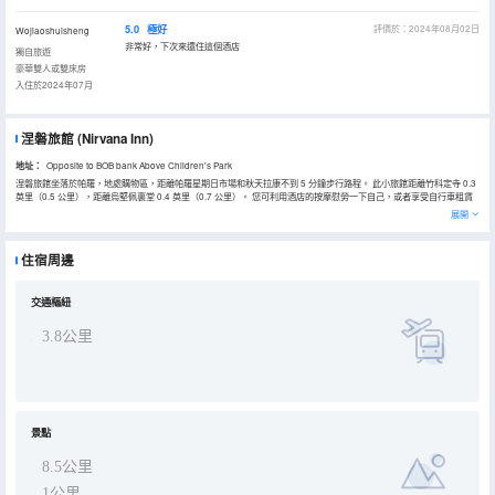
5.0
極好
評價於：2024年08月02日
Wojiaoshuisheng
非常好，下次來還住這個酒店
獨自旅遊
豪華雙人或雙床房
入住於2024年07月
涅磐旅館
(Nirvana Inn)
地址：
Opposite to BOB bank Above Children's Park
涅磐旅館坐落於帕羅，地處購物區，距離帕羅星期日市場和秋天拉康不到 5 分鐘步行路程。 此小旅館距離竹科定寺 0.3
英里（0.5 公里），距離烏堅佩裏堂 0.4 英里（0.7 公里）。 您可利用酒店的按摩慰勞一下自己，或者享受自行車租賃
等度假設施。此小旅館還提供免費 WiFi、旅遊/票務服務和野餐區。 您可以到餐廳享用一頓美餐，也可以待在房間裏，
展開
享受旅館的部分時段客房送餐服務。在忙碌的一天後，不妨去酒吧/酒廊輕鬆一下。每天 07:30 至 10:00 提供收費的歐
陸式早餐。 特色服務/設施包括大堂免費報紙、乾洗/洗衣服務和24 小時前台服務。酒店設有收費的24 小時往返機場班
車，此外還提供免費自助停車。 酒店有 12 間客房，提供平板電視。您的記憶海綿床墊卧床備有羽絨被和埃及棉床單。
住宿周邊
提供免費無線網絡，方便您與朋友保持聯繫；有線頻道可滿足您的娛樂需求。配備淋浴設施的私人浴室提供吹風機和浴
袍。
交通樞紐
3.8公里
景點
8.5公里
1公里