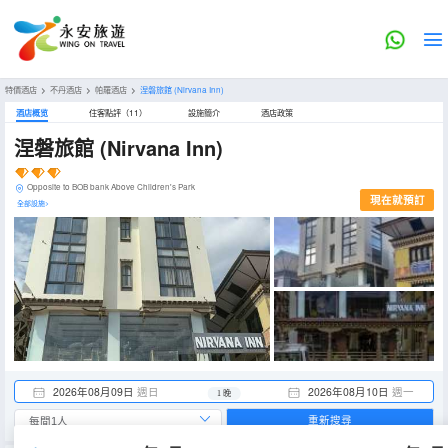
特價酒店
>
不丹酒店
>
帕羅酒店
>
涅磐旅館
(Nirvana Inn)
酒店概览
住客點評（11）
設施簡介
酒店政策
涅磐旅館
(Nirvana Inn)
Opposite to BOB bank Above Children's Park
現在就預訂
全部設施>
2026年08月09日
週日
2026年08月10日
週一
1 晚
重新搜尋