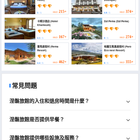
215+
374+
HKD
HKD
5
/ 5
4.8
/ 5
卡姆沙酒店 (Hotel
Dzi Pema (Dzi Pema)
Khamsum)
167+
274+
HKD
HKD
4.3
/ 5
0
/ 5
雷馬度假村 (Rema
帕羅生態巢度假村 (Paro
Resort)
Eco nest Resort)
462+
355+
HKD
HKD
4.4
/ 5
0
/ 5
常見問題
涅磐旅館的入住和退房時間是什麼？
涅磐旅館是否提供早餐？
涅磐旅館提供哪些設施及服務？