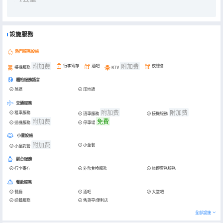
設施服務
熱門服務設施
附加费
附加费
行李寄存
酒吧
夜總會
接機服務
KTV
櫃枱服務語言
英語
印地語
交通服務
附加费
附加费
租車服務
班車服務
接機服務
附加费
免費
送機服務
停車場
小童設施
附加费
小童餐
小童託管
前台服務
行李寄存
外幣兌換服務
旅遊票務服務
餐飲服務
餐廳
酒吧
大堂吧
送餐服務
售貨亭/便利店
全部設施