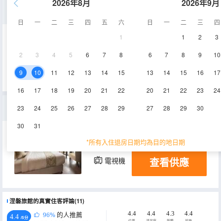
2026年8月
2026年9月
豪華大床房
日
一
二
三
四
五
六
日
一
二
三
四
1
1
2
3
19㎡
空調
淋浴
2
3
4
5
6
7
8
6
7
8
9
10
查看供應
9
10
11
12
13
14
15
13
14
15
16
17
16
17
18
19
20
21
22
20
21
22
23
24
豪華雙人或雙床房
23
24
25
26
27
28
29
27
28
29
30
30
31
21㎡
空調
淋浴
*所有入住退房日期均為目的地日期
查看供應
電視機
涅磐旅館的真實住客評論(11)
4.4
4.4
4.3
4.4
96%
的人推薦
4.4
/5分
位置
清潔度
服務
設施