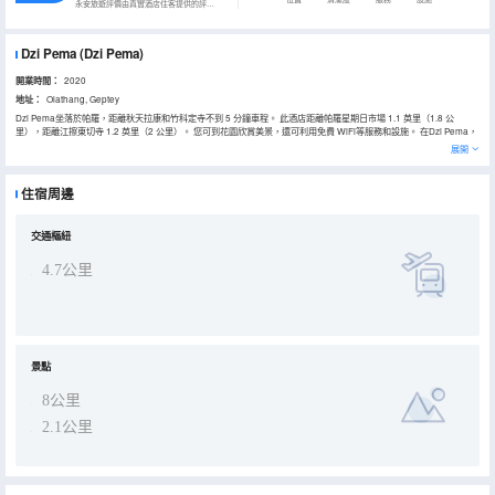
永安旅遊評價由真實酒店住客提供的評價。
Dzi Pema
(Dzi Pema)
開業時間：
2020
地址：
Olathang, Geptey
Dzi Pema坐落於帕羅，距離秋天拉康和竹科定寺不到 5 分鐘車程。 此酒店距離帕羅星期日市場 1.1 英里（1.8 公
里），距離江擦東切寺 1.2 英里（2 公里）。 您可到花園欣賞美景，還可利用免費 WiFi等服務和設施。 在Dzi Pema，
您可以去餐廳享用美餐。您可以到酒吧/酒廊，點一杯喜歡的飲品，暢飲一番。每天 07:00 至 10:00 提供收費的當地美
展開
食早餐。 特色服務/設施包括洗衣設施和儲物櫃。酒店提供免費自助停車。 酒店的 6 間客房定能讓您在旅途中找到家的
舒適。提供免費無線網絡，方便您與朋友保持聯繫。私人浴室提供吹風機和拖鞋。便利設施包括電話；而且按要求提供
提供客房服務。
住宿周邊
交通樞紐
4.7公里
景點
8公里
2.1公里