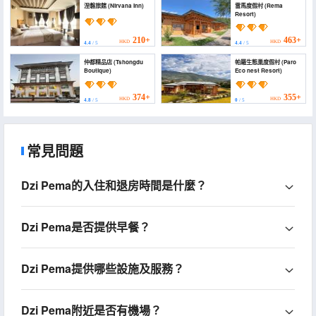
涅磐旅館 (Nirvana Inn)
雷馬度假村 (Rema
Resort)
210+
463+
HKD
HKD
4.4
/ 5
4.4
/ 5
仲都精品店 (Tshongdu
帕羅生態巢度假村 (Paro
Boutique)
Eco nest Resort)
374+
355+
HKD
HKD
4.8
/ 5
0
/ 5
常見問題
Dzi Pema的入住和退房時間是什麼？
Dzi Pema是否提供早餐？
Dzi Pema提供哪些設施及服務？
Dzi Pema附近是否有機場？