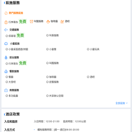
設施服務
熱門服務設施
免費
叫醒服務
咖啡廳
酒吧
行李寄存
交通服務
免費
叫車服務
停車場
小童設施
小童桌面遊戲/拼圖
小童餐
小童玩具
前台服務
免費
叫醒服務
行李寄存
餐飲服務
餐廳
咖啡廳
酒吧
大堂吧
送餐服務
商務服務
多功能廳
共享辦公空間
全部設施
酒店政策
入住和退房
入住時間：12:00-21:00 退房時間：12:00以前
入住方式
櫃枱服務時間：[週一-週日]08:00-20:00