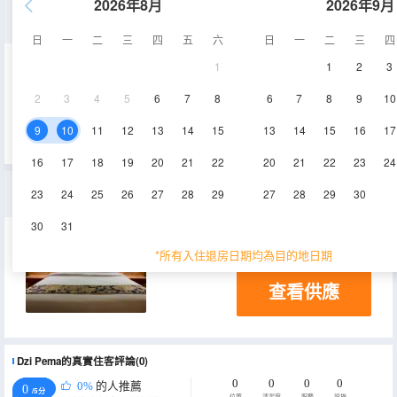
2026年8月
2026年9月
傳統雙床房
日
一
二
三
四
五
六
日
一
二
三
四
1
1
2
3
18㎡
電視機
2
3
4
5
6
7
8
6
7
8
9
10
查看供應
9
10
11
12
13
14
15
13
14
15
16
17
16
17
18
19
20
21
22
20
21
22
23
24
傳統大床房
23
24
25
26
27
28
29
27
28
29
30
30
31
電視機
*所有入住退房日期均為目的地日期
查看供應
Dzi Pema的真實住客評論(0)
0
0
0
0
0%
的人推薦
0
/5分
位置
清潔度
服務
設施