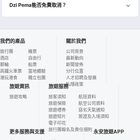
Dzi Pema能否免費取消？
我們的產品
關於我們
旅行團
機票
公司背景
酒店
自由行
最新動向
郵輪
船票
新聞發佈
高鐵火車票
當地體驗
分行位置
港玩港食
獨立包團
人才招聘及發展
私隱政策
旅遊資訊
旅遊服務
旅遊攻略
旅客須知
航班資料
旅遊保險
航空公司資料
旅遊禮券
惡劣天氣通知
旅遊短片
簽證及入境須知
電子印花
旅行團報名及責任細則
更多服務與支援
永安旅遊APP