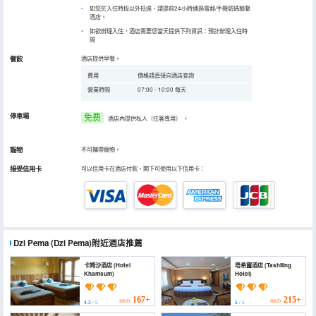
如您於入住時段以外抵達，請提前24小時通過電郵/手機號碼聯繫
酒店。
如欲辦理入住，酒店需要您當天提供下列資訊：預計辦理入住時
間
餐飲
酒店提供早餐。
費用
價格請直接向酒店查詢
營業時間
07:00 - 10:00 每天
停車場
免费
酒店內提供私人（住客專用）
。
寵物
不可攜帶寵物。
接受信用卡
可以信用卡在酒店付款，閣下可使用以下信用卡：
Dzi Pema
(Dzi Pema)
附近酒店推薦
卡姆沙酒店 (Hotel
塔希靈酒店 (Tashiling
Khamsum)
Hotel)
167+
215+
HKD
HKD
4.3
/ 5
5
/ 5