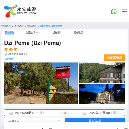
特價酒店
>
不丹酒店
>
帕羅酒店
>
Dzi Pema
(Dzi Pema)
酒店概览
住客點評（0）
設施簡介
酒店政策
Dzi Pema
(Dzi Pema)
Olathang, Geptey
現在就預訂
全部設施>
2026年08月09日
週日
2026年08月10日
週一
1 晚
重新搜尋