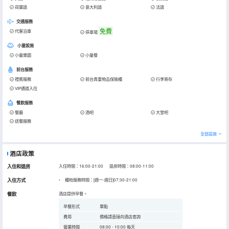
荷蘭語
意大利語
法語
交通服務
免費
代客泊車
停車場
小童設施
小童樂園
小童餐
前台服務
禮賓服務
前台貴重物品保險櫃
行李寄存
VIP通道入住
餐飲服務
餐廳
酒吧
大堂吧
送餐服務
全部設施
酒店政策
入住和退房
入住時間：16:00-21:00 退房時間：08:00-11:00
入住方式
櫃枱服務時間：[週一-週日]07:30-21:00
餐飲
酒店提供早餐。
早餐形式
單點
費用
價格請直接向酒店查詢
營業時間
08:00 - 10:00 每天