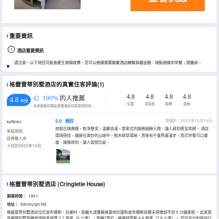
重要資訊
酒店重要資訊
請注意，以下項目可能會產生現場收費，您可以根據需要聯繫酒店瞭解具體金額：現點現做的早餐；摺疊床。
格靈雷蒂別墅酒店的真實住客評論(1)
4.8
4.8
4.8
4.8
100%
的人推薦
4.8
/5分
位置
清潔度
服務
設施
永安旅遊評價由真實酒店住客提供的評價。
5.0
極好
評價於：2023年10月13日
kaffeleo
房間古樸典雅，乾淨整潔，温馨浪漫。管家式的服務細緻入微，讓人感到賓至如歸。 酒店
家庭旅遊
環境極佳，鑲嵌在美妙的山坡中，樹木綠草環繞，背後有牛羣馬羣漫步，西式早餐可口豐
經典雙人房
盛，服務周到，讓人留戀忘返。
入住於2023年10月
格靈雷蒂別墅酒店
(Cringletie House)
開業時間：
1861
地址：
Edinburgh Rd
格靈雷蒂別墅酒店位於皮布爾斯，在鄉村，距離大波蘭蘇格蘭地形圖和皮布爾斯高爾夫俱樂部不到 5 分鐘車程。 此家居
型鄉間別墅距離奈德帕思城堡 3.7 英里（6 公里），距離7聖石 - 格倫特雷斯 4.8 英里（7.8 公里）。 您可充分利用自行