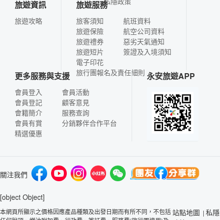
私隱政策
旅遊資訊
旅遊服務
旅遊攻略
旅客須知
航班資料
旅遊保險
航空公司資料
旅遊禮券
惡劣天氣通知
旅遊短片
簽證及入境須知
電子印花
旅行團報名及責任細則
更多服務與支援
永安旅遊APP
會員登入
會員活動
會員登記
顧客意見
會籍簡介
服務查詢
會員有賞
分銷夥伴合作平台
精選優惠
關注我們
[object Object]
本網頁所顯示之價格因應產品種類及出發日期而有所不同，不包括
站點地圖
私隱
|