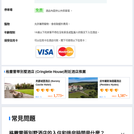
停車場
免费
酒店內提供公共停車場
。
寵物
允許攜帶寵物，會收取額外費用。
年齡限制
18歲以下的房客不得在沒有家長或監護人的情況下入住酒店。
接受信用卡
可以信用卡在酒店付款，閣下可使用以下信用卡：
格靈雷蒂別墅酒店
(Cringletie House)
附近酒店推薦
男爵城堡酒店 (Barony
皮布爾斯海德羅酒店
Castle Hotel)
(Peebles Hydro)
1,773+
1,587+
HKD
HKD
4.1
/ 5
4.1
/ 5
常見問題
格靈雷蒂別墅酒店的入住和退房時間是什麼？