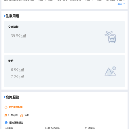
車租賃等度假設施，或者到露台和花園欣賞美景。此維多利亞風格鄉間別墅的其他服務和設施包括免費 WiFi、禮賓服務
展開
和保姆服務（收費）。 您可以去The Sutherland Restaurant餐廳一邊享用法國菜，一邊欣賞花園景色；或者待在房間
裏，享受部分時段客房送餐服務。這裏有 3 間酒吧/酒廊供您選擇，可以喝一杯，放鬆一下。每天 08:00 至 10:00 提供
收費的即點即煮早餐。 特色服務/設施包括大堂免費報紙、乾洗/洗衣服務和行李寄存。酒店提供免費自助停車。 酒店有
住宿周邊
14 間客房，提供等離子電視。提供免費有線和無線上網，方便您與朋友保持聯繫；另提供數碼頻道，可滿足您的娛樂需
求。浴室提供名牌洗護用品和吹風機。便利設施包括電話，以及書桌和茶具/咖啡用具。
交通樞紐
39.5公里
景點
6.9公里
7.2公里
設施服務
熱門服務設施
行李寄存
酒吧
櫃枱服務語言
英語
羅馬尼亞語
波蘭語