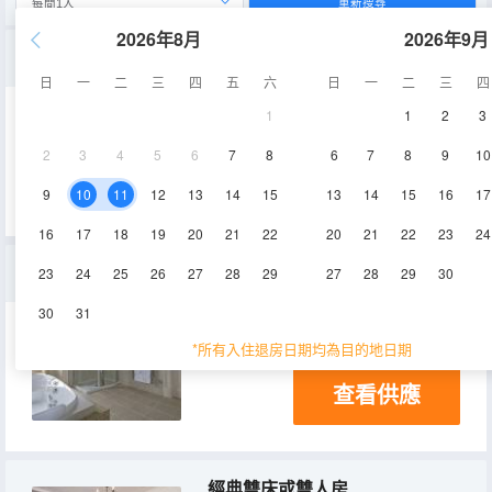
重新搜尋
2026年8月
2026年9月
家庭小屋
日
一
二
三
四
五
六
日
一
二
三
四
1
1
2
3
90㎡
淋浴
2
3
4
5
6
7
8
6
7
8
9
10
查看供應
9
10
11
12
13
14
15
13
14
15
16
17
16
17
18
19
20
21
22
20
21
22
23
24
塞爾柯克套房
23
24
25
26
27
28
29
27
28
29
30
30
31
35㎡
淋浴
電視機
*所有入住退房日期均為目的地日期
查看供應
經典雙床或雙人房