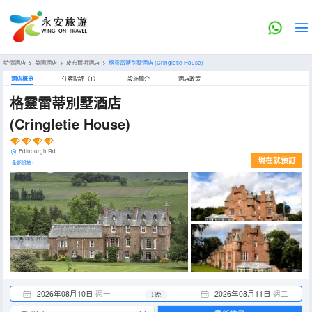
特價酒店
>
英國酒店
>
皮布爾斯酒店
>
格靈雷蒂別墅酒店
(Cringletie House)
酒店概览
住客點評（1）
設施簡介
酒店政策
格靈雷蒂別墅酒店
(Cringletie House)
Edinburgh Rd
現在就預訂
全部設施>
2026年08月10日
週一
2026年08月11日
週二
1 晚