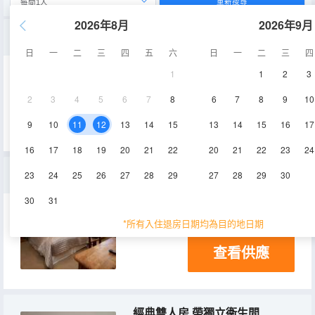
重新搜尋
2026年8月
2026年9月
高級雙人間 - 帶連接浴室
日
一
二
三
四
五
六
日
一
二
三
四
1
1
2
3
2
3
4
5
6
7
8
6
7
8
9
10
查看供應
9
10
11
12
13
14
15
13
14
15
16
17
16
17
18
19
20
21
22
20
21
22
23
24
尊貴雙人房， 獨立浴室
23
24
25
26
27
28
29
27
28
29
30
30
31
20㎡
*所有入住退房日期均為目的地日期
查看供應
經典雙人房 帶獨立衞生間