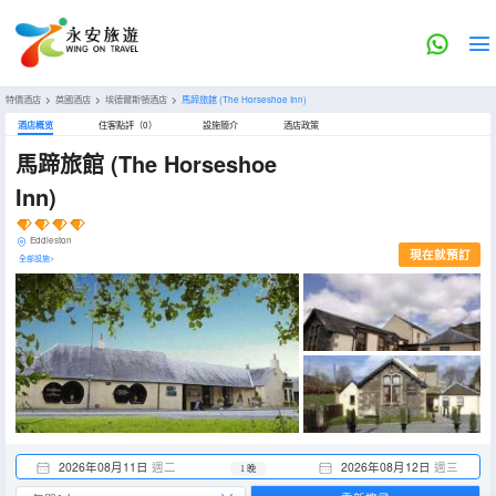
特價酒店
>
英國酒店
>
埃德爾斯頓酒店
>
馬蹄旅館
(The Horseshoe Inn)
酒店概览
住客點評（0）
設施簡介
酒店政策
馬蹄旅館
(The Horseshoe
Inn)
Eddleston
現在就預訂
全部設施>
2026年08月11日
週二
2026年08月12日
週三
1 晚