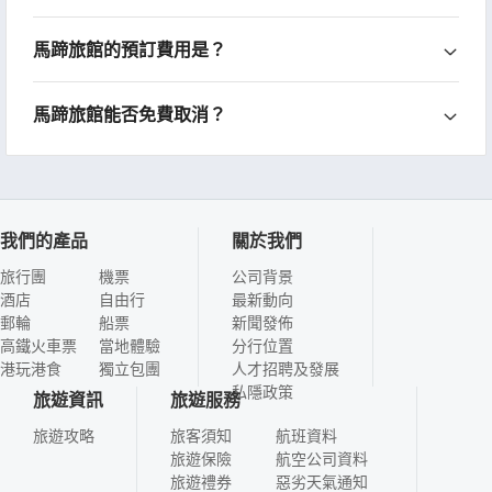
馬蹄旅館的預訂費用是？
馬蹄旅館能否免費取消？
我們的產品
關於我們
旅行團
機票
公司背景
酒店
自由行
最新動向
郵輪
船票
新聞發佈
高鐵火車票
當地體驗
分行位置
港玩港食
獨立包團
人才招聘及發展
私隱政策
旅遊資訊
旅遊服務
旅遊攻略
旅客須知
航班資料
旅遊保險
航空公司資料
旅遊禮券
惡劣天氣通知