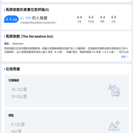
馬蹄旅館的真實住客評論(0)
4.4
4.4
4.4
4.4
0%
的人推薦
4.4
/5分
位置
清潔度
服務
設施
永安旅遊評價由真實酒店住客提供的評價。
馬蹄旅館
(The Horseshoe Inn)
地址：
Eddleston
馬蹄旅館位於皮布爾斯埃德爾斯頓，距離大波蘭蘇格蘭地形圖只有 3 分鐘車程，且距離皮布爾斯高爾夫俱樂部也只有 8
分鐘車程。 此小旅館距離海伊洛奇公園 5 英里（8 公里），距離7聖石 - 格倫特雷斯 6.6 英里（10.5 公里）。 您可以到
餐廳享用一頓美餐；也可去旅館的咖啡館吃些點心。 特色服務/設施包括免費高速有線上網和多語言服務。酒店提供免費
展開
自助停車。 酒店有 8 間客房，提供液晶電視。提供數碼電視，可滿足您的娛樂需求。私人浴室提供免費洗浴用品和吹風
機。便利設施包括書桌和電熱水壺；而且每天提供客房服務。
住宿周邊
交通樞紐
36.3公里
20.8公里
景點
8.5公里
9公里