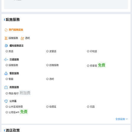
設施服務
熱門服務設施
接機服務
酒吧
櫃枱服務語言
英語
波蘭語
印地語
交通服務
免費
接機服務
送機服務
停車場
餐飲服務
餐廳
酒吧
商務服務
附加费
傳真/複印
公共區
公共區域禁煙
吸煙區
花園
免費
公用區wifi
全部設施
酒店政策