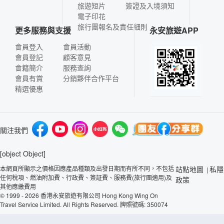
旅遊短片
簽證及入境須知
電子印花
旅行團報名及責任細則
更多服務與支援
永安旅遊APP
會員登入
會員活動
會員登記
顧客意見
會籍簡介
服務查詢
會員有賞
分銷夥伴合作平台
精選優惠
關注我們
[object Object]
本網頁所顯示之價格因應產品種類及出發日期而有所不同，不包括
站點地圖
私隱
|
任何稅項、燃油附加費、行政費、簽証費、服務費(旅行團適用)及
政策
其他應繳費用
© 1999 - 2026 香港永安旅遊有限公司 Hong Kong Wing On
Travel Service Limited. All Rights Reserved. 牌照號碼: 350074