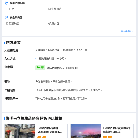
娛樂活動設施
KTV
生態旅遊
安全與安保
門禁系統
滅火器
全部設施
酒店政策
入住和退房
入住時間：14:00以後 退房時間：12:00以前
入住方式
櫃枱服務時間：24小時。
停車場
免费
酒店內提供私人（住客專用）
。
寵物
允許攜帶寵物，不收取額外費用。
年齡限制
18歲以下的房客不得在沒有家長或監護人的情況下入住酒店。
接受信用卡
可以信用卡在酒店付款，閣下可使用以下信用卡：
崇明米立粒精品民宿
附近酒店推薦
上海顧伯伯民宿N棟
上海顧伯伯民宿(崇明東平
(Shanghai Gubobo
國家森林公園店)
Homestay N Building)
(Shanghai Gubobo