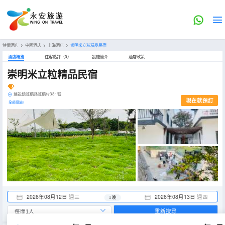
特價酒店
>
中國酒店
>
上海酒店
>
崇明米立粒精品民宿
酒店概览
住客點評（0）
設施簡介
酒店政策
崇明米立粒精品民宿
建設鎮虹橋路虹橋村331號
現在就預訂
全部設施>
2026年08月12日
週三
2026年08月13日
週四
1 晚
重新搜尋