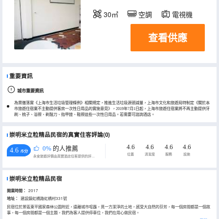
30㎡
空調
電視機
查看供應
重要資訊
城市重要資訊
為貫徹落實《上海市生活垃圾管理條例》相關規定，推進生活垃圾源頭減量，上海市文化和旅遊局特制定《關於本
市旅遊住宿業不主動提供客房一次性日用品的實施意見》，2019年7月1日起，上海市旅遊住宿業將不再主動提供牙
刷、梳子、浴擦、剃鬚刀、指甲銼、鞋擦這些一次性日用品。若需要可諮詢酒店。
崇明米立粒精品民宿的真實住客評論(0)
4.6
4.6
4.6
4.6
0%
的人推薦
4.6
/5分
位置
清潔度
服務
設施
永安旅遊評價由真實酒店住客提供的評價。
崇明米立粒精品民宿
開業時間：
2017
地址：
建設鎮虹橋路虹橋村331號
民宿位於景區東平國家森林公園附近，遠離城市喧囂，覓一方潔淨的土地，感受大自然的芬芳，每一個房間都是一個故
事，每一個房間都是一個主題，我們為客人提供停車位，我們在用心做民宿。
您可以對着大自然放鬆喝茶，在田地裏採摘，合適的季節去釣魚釣蝦，晚上來一場燒烤轟趴或者堆篝火看星星，也可以