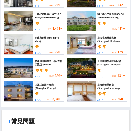
Homestay (Chongming
Dongping National
209+
1,032+
HKD
HKD
0
/ 5
3.6
/ 5
Forest Park))
田園小院民宿 (Tianyuan
錦上添花民宿 (Jinshang
Xiaoyuan Homestay)
Timhua Homestay)
1,461+
411+
HKD
HKD
4.4
/ 5
4.7
/ 5
琪琪農家樂 (Qiqi Farm
上海金地灣農家樂
stay)
(Shanghai Jindiwan
Farm Stay)
270+
175+
HKD
HKD
4.9
/ 5
4.6
/ 5
花築·崇明峯盛軒民宿(森林
上海崇明悅漫時光民宿
公園店) (Floral
(Shanghai Chongming
Hotel·Chongming Peak
Yueman Shiguang
Shengxuan Hotel)
Homestay)
396+
431+
HKD
HKD
4.9
/ 5
4.7
/ 5
上海成裏滬外民宿
上海悠然閣民宿
(Shanghai Chengli
(Shanghai Yourange
Huwai Homestay)
Homestay)
3,340+
268+
HKD
HKD
4.7
/ 5
4.6
/ 5
常見問題