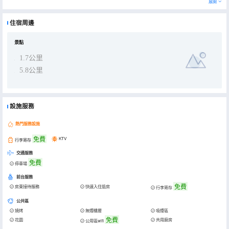
展開
選擇品嚐正宗農家菜，觀看或者參與崇明糕製作，飯後在草坪上體驗親子娛樂活動，也可以拿本書在任何角落，低頭是
書的海洋，抬頭是自然的懷抱。
住宿周邊
景點
1.7公里
5.8公里
設施服務
熱門服務設施
免費
KTV
行李寄存
交通服務
免費
停車場
前台服務
免費
房東接待服務
快速入住退房
行李寄存
公共區
燒烤
無煙樓層
吸煙區
免費
花園
共用廚房
公用區wifi