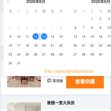
2026年8月
2026年9月
温馨七室二廳套房A
日
一
二
三
四
五
六
日
一
二
三
四
1
1
2
3
200㎡
2層
空調
2
3
4
5
6
7
8
6
7
8
9
10
查看供應
電視機
9
10
11
12
13
14
15
13
14
15
16
17
16
17
18
19
20
21
22
20
21
22
23
24
精選獨棟 7室11床
23
24
25
26
27
28
29
27
28
29
30
30
31
199㎡
2層
空調
*所有入住退房日期均為目的地日期
查看供應
電視機
冰箱
普通一室大床房