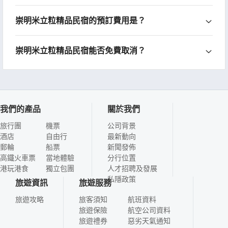
崇明米立粒精品民宿的預訂費用是？
崇明米立粒精品民宿能否免費取消？
我們的產品
關於我們
旅行團
機票
公司背景
酒店
自由行
最新動向
郵輪
船票
新聞發佈
高鐵火車票
當地體驗
分行位置
港玩港食
獨立包團
人才招聘及發展
私隱政策
旅遊資訊
旅遊服務
旅遊攻略
旅客須知
航班資料
旅遊保險
航空公司資料
旅遊禮券
惡劣天氣通知