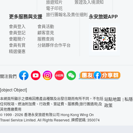
旅遊短片
簽證及入境須知
電子印花
旅行團報名及責任細則
更多服務與支援
永安旅遊APP
會員登入
會員活動
會員登記
顧客意見
會籍簡介
服務查詢
會員有賞
分銷夥伴合作平台
精選優惠
關注我們
[object Object]
本網頁所顯示之價格因應產品種類及出發日期而有所不同，不包括
站點地圖
私隱
|
任何稅項、燃油附加費、行政費、簽証費、服務費(旅行團適用)及
政策
其他應繳費用
© 1999 - 2026 香港永安旅遊有限公司 Hong Kong Wing On
Travel Service Limited. All Rights Reserved. 牌照號碼: 350074