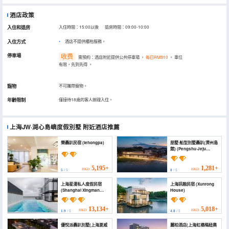
酒店政策
入住和退房
入住時間：15:00以後 退房時間：09:00-10:00
入住方式
酒店不提供櫃枱服務。
停車場
收费
需預約：酒店附近提供公共停車場
，
每日RMB10
。
車位
有限，先到先得
。
寵物
不可攜帶寵物。
年齡限制
僅接待18歲的客人辦理入住。
上海JW·湖心島嶼度假別墅
附近酒店推薦
樂轟趴民宿 (lehongpa)
朋墅·船型別墅轟趴(濟州島
館) (Pengshu·Jeju
Island Party Villa)
5,195+
1,281+
HKD
HKD
5
/ 5
0
/ 5
上海星漫私人度假民宿
上海訊融民宿 (Xunrong
(Shanghai Xingman
House)
Private Vacation
Apartment)
13,134+
5,018+
HKD
HKD
1.9
/ 5
4.8
/ 5
優悅派轟趴別墅(上海夏威
麗柏酒店(上海虹橋樞紐奧