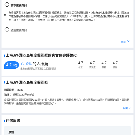
城市重要資訊
為貫徹落實《上海市生活垃圾管理條例》相關規定，推進生活垃圾源頭減量，上海市文化和旅遊局特制定《關於本
市旅遊住宿業不主動提供客房一次性日用品的實施意見》，2019年7月1日起，上海市旅遊住宿業將不再主動提供牙
刷、梳子、浴擦、剃鬚刀、指甲銼、鞋擦這些一次性日用品。若需要可諮詢酒店。
酒店重要資訊
門店會線下收取清潔打掃、廚具使用等附加費用，具體費用金額，請諮詢商家。
展開
上海JW·湖心島嶼度假別墅的真實住客評論(0)
4.7
4.7
4.7
4.7
0%
的人推薦
4.7
/5分
位置
清潔度
服務
設施
永安旅遊評價由真實酒店住客提供的評價。
上海JW·湖心島嶼度假別墅
開業時間：
2023
地址：
業輝路222弄151號
度假別墅位於青浦區業輝路222弄151號，周邊有歡樂谷，國家會展中心，佘山國家森林公園，月湖雕塑公園，青浦奧
特萊斯等，是名副其實“核心度假區的度假核心”。
這裏部分房型可容納20+人，適合公司團建，家庭式聚會、朋友派對，各種派對轟趴，讓你徹底high翻天。
展開
度假別墅視野開闊，湖景優美、空氣清新，遠離城市的暄鬧與噪雜。是你釋放心情轟趴的上佳選擇之地。
住宿周邊
景點