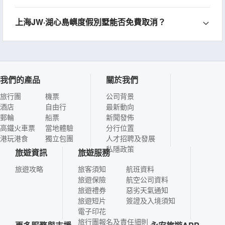
上海JW·湖心島嶼度假別墅能否免費取消？
我們的產品
關於我們
旅行團
機票
公司背景
酒店
自由行
最新動向
郵輪
船票
新聞發佈
高鐵火車票
當地體驗
分行位置
港玩港食
獨立包團
人才招聘及發展
私隱政策
旅遊資訊
旅遊服務
旅遊攻略
旅客須知
航班資料
旅遊保險
航空公司資料
旅遊禮券
惡劣天氣通知
旅遊短片
簽證及入境須知
電子印花
旅行團報名及責任細則