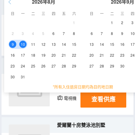
2026年8月
2026年9月
多倫多八房轟趴別墅
日
一
二
三
四
五
六
日
一
二
三
四
1
1
2
3
1500㎡
5層
空調
2
3
4
5
6
7
8
6
7
8
9
10
查看供應
電視機
9
10
11
12
13
14
15
13
14
15
16
17
16
17
18
19
20
21
22
20
21
22
23
24
大床房
23
24
25
26
27
28
29
27
28
29
30
30
31
35㎡
4層
空調
*所有入住退房日期均為目的地日期
查看供應
電視機
愛爾蘭十房雙泳池別墅