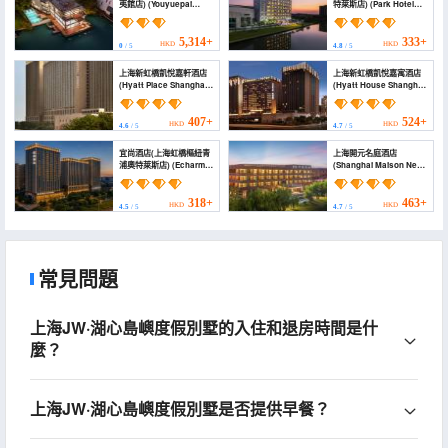
夷館店) (Youyuepai
特萊斯店) (Park Hotel
Party Villa (Shanghai
(Shanghai Hongqiao
Hawaiian Hall))
Transportation Hub
Outlet))
5,314+
333+
HKD
HKD
0
/ 5
4.8
/ 5
上海新虹橋凱悅嘉軒酒店
上海新虹橋凱悅嘉寓酒店
(Hyatt Place Shanghai
(Hyatt House Shanghai
New Hongqiao)
New Hongqiao)
407+
524+
HKD
HKD
4.6
/ 5
4.7
/ 5
宜尚酒店(上海虹橋樞紐青
上海開元名庭酒店
浦奧特萊斯店) (Echarm
(Shanghai Maison New
Hotel（Shanghai
Century Hotel)
hongqiao outles，
qingpu）)
318+
463+
HKD
HKD
4.5
/ 5
4.7
/ 5
常見問題
上海JW·湖心島嶼度假別墅的入住和退房時間是什
麼？
上海JW·湖心島嶼度假別墅是否提供早餐？