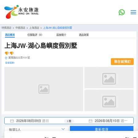
特價酒店
>
中國酒店
>
上海酒店
>
上海JW·湖心島嶼度假別墅
酒店概览
住客點評（0）
設施簡介
酒店政策
上海JW·湖心島嶼度假別墅
業輝路222弄151號
現在就預訂
全部設施>
2026年08月09日
週日
2026年08月10日
週一
1 晚
重新搜尋