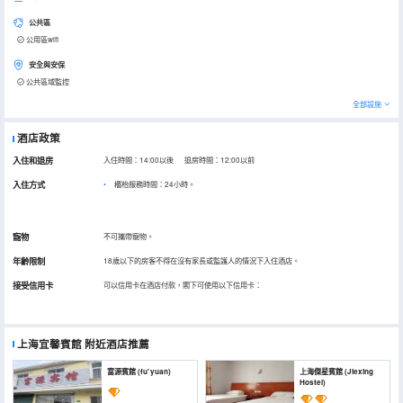
公共區
公用區wifi
安全與安保
公共區域監控
全部設施
酒店政策
入住和退房
入住時間：14:00以後 退房時間：12:00以前
入住方式
櫃枱服務時間：24小時。
寵物
不可攜帶寵物。
年齡限制
18歲以下的房客不得在沒有家長或監護人的情況下入住酒店。
接受信用卡
可以信用卡在酒店付款，閣下可使用以下信用卡：
上海宜馨賓館
附近酒店推薦
富源賓館 (fu' yuan)
上海傑星賓館 (Jiexing
Hostel)