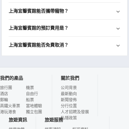
上海宜馨賓館能否攜帶寵物？
上海宜馨賓館的預訂費用是？
上海宜馨賓館能否免費取消？
我們的產品
關於我們
旅行團
機票
公司背景
酒店
自由行
最新動向
郵輪
船票
新聞發佈
高鐵火車票
當地體驗
分行位置
港玩港食
獨立包團
人才招聘及發展
私隱政策
旅遊資訊
旅遊服務
旅遊攻略
旅客須知
航班資料