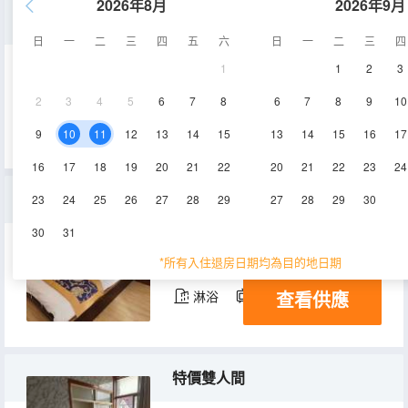
2026年8月
2026年9月
豪華單間
日
一
二
三
四
五
六
日
一
二
三
四
1
1
2
3
15-20㎡
2層
空調
2
3
4
5
6
7
8
6
7
8
9
10
查看供應
淋浴
電視機
9
10
11
12
13
14
15
13
14
15
16
17
16
17
18
19
20
21
22
20
21
22
23
24
特價單人間
23
24
25
26
27
28
29
27
28
29
30
30
31
10-15㎡
2層
空調
*所有入住退房日期均為目的地日期
查看供應
淋浴
電視機
特價雙人間