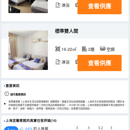
查看供應
淋浴
電視機
標準雙人間
16-22㎡
2層
空調
查看供應
淋浴
電視機
重要資訊
城市重要資訊
為貫徹落實《上海市生活垃圾管理條例》相關規定，推進生活垃圾源頭減量，上海市文化和旅遊局特制定《關於本
市旅遊住宿業不主動提供客房一次性日用品的實施意見》，2019年7月1日起，上海市旅遊住宿業將不再主動提供牙
刷、梳子、浴擦、剃鬚刀、指甲銼、鞋擦這些一次性日用品。若需要可諮詢酒店。
上海宜馨賓館的真實住客評論(14)
3
3
3.2
3
64%
的人推薦
3