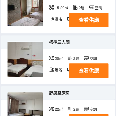
15-20㎡
2層
空調
查看供應
淋浴
電視機
標準三人間
20㎡
2層
空調
查看供應
淋浴
電視機
舒適雙床房
22㎡
2層
空調