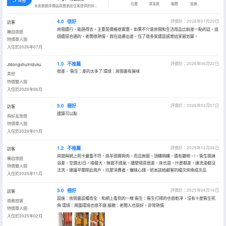
/5分
位置
清潔度
服務
設施
永安旅遊評價由真實酒店住客提供的評價。
4.0
很好
評價於：2026年07月20日
訪客
房間還行，能過得去。主要是價格很實惠，如果不介意房間和生活用品比較差一點的話，這
獨自旅遊
個還挺合適的，老闆很熱情。我在這邊出差，住了很多家還是感覺這家最划算。
特價單人間
入住於2026年07月
1.0
不推薦
評價於：2026年06月22日
Jidongshuiniduku
很差， 衞生：差的太多了 環境：房間裏有臭味
其他
特價雙人間
入住於2026年06月
5.0
極好
評價於：2026年02月07日
訪客
還算可以點
與好友旅遊
特價單人間
入住於2026年01月
1.2
不推薦
評價於：2025年12月06日
訪客
房間與網上照卡嚴重不符，掛羊頭賣狗肉，而且無窗，頂樓隔樓，還有雜物，i，衞生間淋
獨自旅遊
浴差，空調太l日，噪聲大，無窗不透氣，牆壁隔音很差，床也是，什麼都差，連洗澡都沒
特價雙人間
法洗，建議平關閉此商戶，坑蒙消費者，賺昧心錢，把本該給顧客的檔次房換成次品
入住於2025年11月
5.0
極好
評價於：2025年04月16日
訪客
設施：房間裏設備齊全，和網上看到的一樣 衞生：衞生打掃的也很乾凈，沒有十麼衞生死
商務旅客
角 環境：周圍環境也很不錯 服務：老闆人也挺好，非常熱情
特價單人間
入住於2025年02月