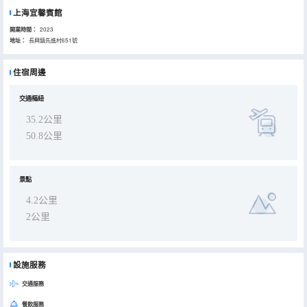
上海宜馨賓館
開業時間：
2023
地址：
長興鎮先進村651號
住宿周邊
交通樞紐
35.2公里
50.8公里
景點
4.2公里
2公里
設施服務
交通服務
餐飲服務