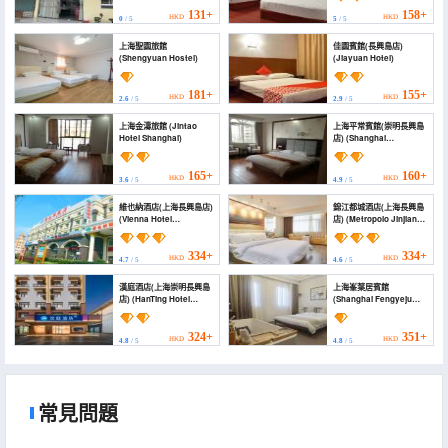
131+
158+
HKD
HKD
0
/ 5
5
/ 5
上海聖園旅館
佳園賓館(長興島店)
(Shengyuan Hostel)
(Jiayuan Hotel)
181+
155+
HKD
HKD
2.6
/ 5
2.9
/ 5
上海金濤旅館 (Jintao
上海平常賓館(崇明長興島
Hotel Shanghai)
店) (Shanghai
Pingchang Hotel
(Chongming Changxing
Island))
165+
160+
HKD
HKD
3.6
/ 5
4.9
/ 5
維也納酒店(上海長興島店)
錦江都城酒店(上海長興島
(Vienna Hotel
店) (Metropolo Jinjiang
(Shanghai Changxing
Hotel (Shanghai
Island))
Changxingdao))
334+
334+
HKD
HKD
4.7
/ 5
4.6
/ 5
漢庭酒店(上海崇明長興島
上海峯葉居賓館
店) (HanTing Hotel
(Shanghai Fengyeju
(Shanghai Chongming
Hotel)
Changxing Island))
324+
351+
HKD
HKD
4.8
/ 5
4.8
/ 5
常見問題