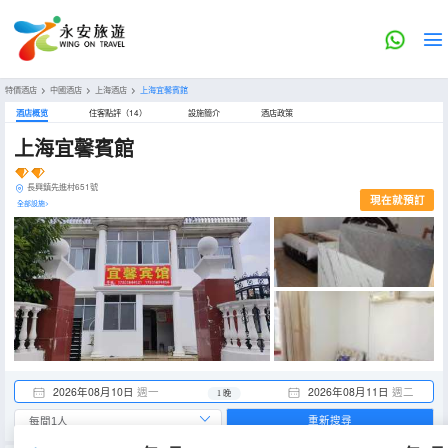
特價酒店
>
中國酒店
>
上海酒店
>
上海宜馨賓館
酒店概览
住客點評（14）
設施簡介
酒店政策
上海宜馨賓館
長興鎮先進村651號
現在就預訂
全部設施>
2026年08月10日
週一
2026年08月11日
週二
1 晚
重新搜尋