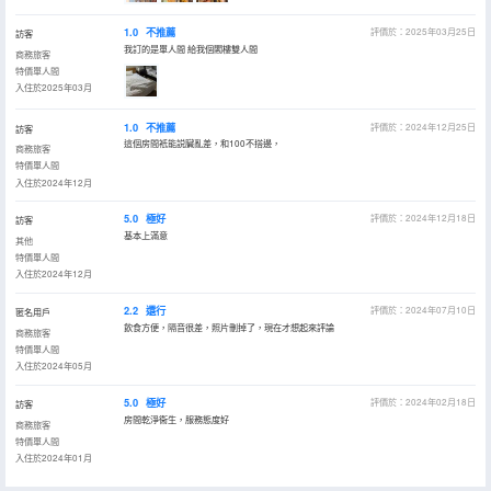
1.0
不推薦
評價於：2025年03月25日
訪客
我訂的是單人間 給我個閣樓雙人間
商務旅客
特價單人間
入住於2025年03月
1.0
不推薦
評價於：2024年12月25日
訪客
這個房間衹能説臟亂差，和100不搭邊，
商務旅客
特價單人間
入住於2024年12月
5.0
極好
評價於：2024年12月18日
訪客
基本上滿意
其他
特價單人間
入住於2024年12月
2.2
還行
評價於：2024年07月10日
匿名用戶
飲食方便，隔音很差，照片刪掉了，現在才想起來評論
商務旅客
特價單人間
入住於2024年05月
5.0
極好
評價於：2024年02月18日
訪客
房間乾淨衞生，服務態度好
商務旅客
特價單人間
入住於2024年01月