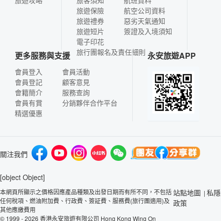
旅遊保險
航空公司資料
旅遊禮券
惡劣天氣通知
旅遊短片
簽證及入境須知
電子印花
旅行團報名及責任細則
更多服務與支援
永安旅遊APP
會員登入
會員活動
會員登記
顧客意見
會籍簡介
服務查詢
會員有賞
分銷夥伴合作平台
精選優惠
關注我們
[object Object]
本網頁所顯示之價格因應產品種類及出發日期而有所不同，不包括
站點地圖
私隱
|
任何稅項、燃油附加費、行政費、簽証費、服務費(旅行團適用)及
政策
其他應繳費用
© 1999 - 2026 香港永安旅遊有限公司 Hong Kong Wing On