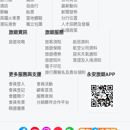
酒店
自由行
最新動向
郵輪
船票
新聞發佈
高鐵火車票
當地體驗
分行位置
港玩港食
獨立包團
人才招聘及發展
私隱政策
旅遊資訊
旅遊服務
旅遊攻略
旅客須知
航班資料
旅遊保險
航空公司資料
旅遊禮券
惡劣天氣通知
旅遊短片
簽證及入境須知
電子印花
旅行團報名及責任細則
更多服務與支援
永安旅遊APP
會員登入
會員活動
會員登記
顧客意見
會籍簡介
服務查詢
會員有賞
分銷夥伴合作平台
精選優惠