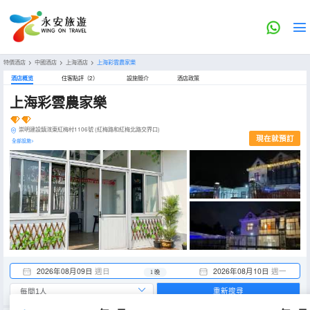
特價酒店
>
中國酒店
>
上海酒店
>
上海彩雲農家樂
酒店概览
住客點評（2）
設施簡介
酒店政策
上海彩雲農家樂
崇明建設鎮滧東紅梅村1106號 (紅梅路和紅梅北路交界口)
現在就預訂
全部設施>
2026年08月09日
週日
2026年08月10日
週一
1 晚
重新搜尋