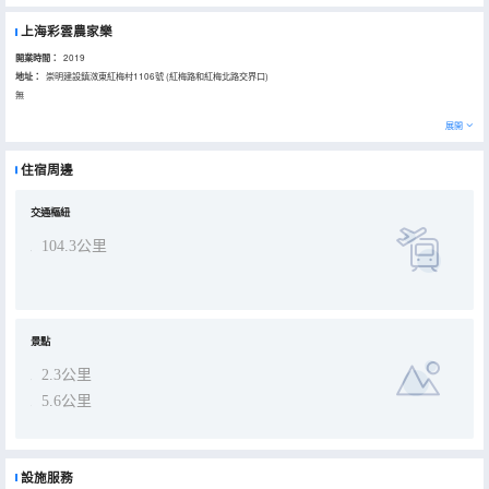
上海彩雲農家樂
開業時間：
2019
地址：
崇明建設鎮滧東紅梅村1106號 (紅梅路和紅梅北路交界口)
無
展開
住宿周邊
交通樞紐
104.3公里
景點
2.3公里
5.6公里
設施服務