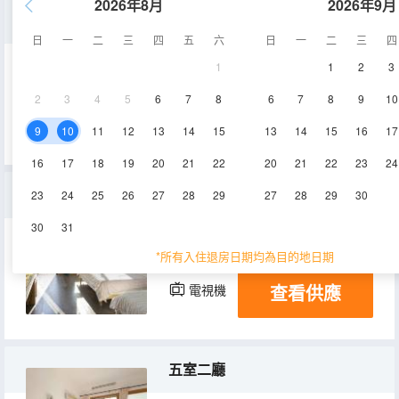
2026年8月
2026年9月
A棟4卧6床1廳
日
一
二
三
四
五
六
日
一
二
三
四
1
1
2
3
15㎡
5層
空調
2
3
4
5
6
7
8
6
7
8
9
10
查看供應
電視機
冰箱
9
10
11
12
13
14
15
13
14
15
16
17
16
17
18
19
20
21
22
20
21
22
23
24
家庭房
23
24
25
26
27
28
29
27
28
29
30
30
31
30㎡
1層
空調
*所有入住退房日期均為目的地日期
查看供應
電視機
冰箱
五室二廳