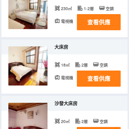
230㎡
1-2層
空調
查看供應
電視機
冰箱
大床房
18㎡
2層
空調
查看供應
電視機
冰箱
沙發大床房
20㎡
2層
空調