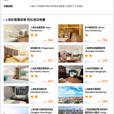
年齡限制
18歲以下的房客不得在沒有家長或監護人的情況下入住酒店。
上海彩雲農家樂
附近酒店推薦
上海佳居農家樂 (Jiaju
舍予御宿民宿 (Sheyu
Farmhouse)
Yusu Homestay)
104+
794+
HKD
HKD
4.4
/ 5
4.9
/ 5
迎朋樓民宿 (Yingpenglou
上海贊得來曉慶農家樂
Homestay)
(Shanghai Zandelai
Xiaoqing Farm Stay)
427+
256+
HKD
HKD
4.8
/ 5
4.5
/ 5
上海來吧農家樂客棧 (Lai
上海清坪樂農家小院
Ba Country House)
(Shanghai Qingpingle
Farmhouse Xiaoyuan)
423+
433+
HKD
HKD
4.9
/ 5
4.6
/ 5
上海新燕田園民宿
上海航航別墅農莊
(Shanghai Xinyan
(Shanghai Hanghang
Countryside
Villa Farm)
Homestay)
320+
299+
HKD
HKD
4.8
/ 5
4.7
/ 5
上海同建·花鄉堂度假酒店
上海湯湯農家樂(崇明東平
(Tongjian Huaxiangtang
國家森林公園店) (Soup