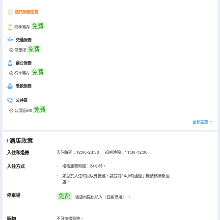
熱門服務設施
免費
行李寄存
交通服務
免費
停車場
前台服務
免費
行李寄存
餐飲服務
公共區
免費
公用區wifi
全部設施
酒店政策
入住和退房
入住時間：12:00-23:30 退房時間：11:30-12:00
入住方式
櫃枱服務時間：24小時。
如您於入住時段以外抵達，請提前24小時通過手機號碼聯繫酒
店。
停車場
免费
酒店內提供私人（住客專用）
。
寵物
不可攜帶寵物。