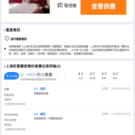
查看供應
電視機
冰箱
重要資訊
城市重要資訊
為貫徹落實《上海市生活垃圾管理條例》相關規定，推進生活垃圾源頭減量，上海市文化和旅遊局特制定《關於本
市旅遊住宿業不主動提供客房一次性日用品的實施意見》，2019年7月1日起，上海市旅遊住宿業將不再主動提供牙
刷、梳子、浴擦、剃鬚刀、指甲銼、鞋擦這些一次性日用品。若需要可諮詢酒店。
上海彩雲農家樂的真實住客評論(2)
4.5
4.5
4.5
4.2
100%
的人推薦
4.4
/5分
位置
清潔度
服務
設施
永安旅遊評價由真實酒店住客提供的評價。
4.7
很好
評價於：2025年02月03日
訪客
總體感覺滿意
家庭旅遊
家庭房
入住於2025年02月
5.0
極好
評價於：2024年05月02日
Yunfubaijuyi
房間很乾凈，阿姨態度很好
與好友旅遊
家庭房
入住於2024年05月