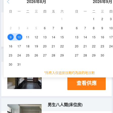
2026年8月
2026年9月
男生精選八人間
日
一
二
三
四
五
六
日
一
二
三
四
1
1
2
3
30-40㎡
17層
空調
2
3
4
5
6
7
8
6
7
8
9
10
查看供應
9
10
11
12
13
14
15
13
14
15
16
17
16
17
18
19
20
21
22
20
21
22
23
24
女生精選八人間
23
24
25
26
27
28
29
27
28
29
30
30
31
30-40㎡
17層
空調
*所有入住退房日期均為目的地日期
查看供應
男生八人間(床位房)