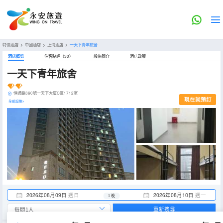
特價酒店
>
中國酒店
>
上海酒店
>
一天下青年旅舍
酒店概览
住客點評（30）
設施簡介
酒店政策
一天下青年旅舍
恒通路360號一天下大廈C區1712室
現在就預訂
全部設施>
2026年08月09日
週日
2026年08月10日
週一
1 晚
重新搜尋