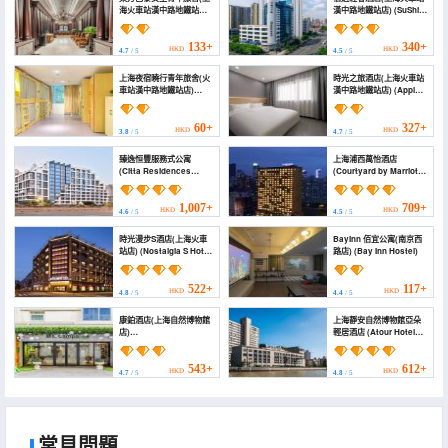
海火車站漢中路地鐵站店)
漢中路地鐵站店) (SuShi
(Oriental Paris Girls'
Qingshe Hotel
Youth Hostel (Shanghai
(Hanzhong Road
Railway Station
subway station))
133+
340+
HKD
HKD
4.7
/ 5
4.5
/ 5
Branch))
上海夜宿曉行青年旅舍(火
時光之旅酒店(上海火車站
車站漢中路地鐵站店)
漢中路地鐵站店) (Apple
(YeSuXiaoXing Youth
Hotel Apartment
Hostel)
(Shanghai Railway
Station Branch))
60+
327+
HKD
HKD
3.8
/ 5
4.7
/ 5
臻逸恒豐服務式公寓
上海浦西萬怡酒店
(Citta Residences
(Courtyard by Marriott
Hengfeng)
Shanghai Central)
1,007+
709+
HKD
HKD
4.6
/ 5
4.5
/ 5
時光漫步S酒店(上海火車
BayInn 佰宜公寓(南京西
站店) (Nostalgia S Hotel
路店) (Bay Inn Hostel)
(Shanghai Railway
Station))
522+
117+
HKD
HKD
4.8
/ 5
4.4
/ 5
康鉑酒店(上海自然博物館
上海靜安自然博物館亞朵
店)
輕居酒店 (Atour Hotel
(Campanile（Shanghai
Shanghai Jing'an
Natural History
Natural History
Museum）)
Museum)
543+
612+
HKD
HKD
4.7
/ 5
4.8
/ 5
常見問題