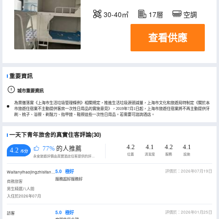
30-40㎡
17層
空調
查看供應
重要資訊
城市重要資訊
為貫徹落實《上海市生活垃圾管理條例》相關規定，推進生活垃圾源頭減量，上海市文化和旅遊局特制定《關於本
市旅遊住宿業不主動提供客房一次性日用品的實施意見》，2019年7月1日起，上海市旅遊住宿業將不再主動提供牙
刷、梳子、浴擦、剃鬚刀、指甲銼、鞋擦這些一次性日用品。若需要可諮詢酒店。
一天下青年旅舍的真實住客評論(30)
4.2
4.1
4.2
4.1
77%
的人推薦
4.2
/5分
位置
清潔度
服務
設施
永安旅遊評價由真實酒店住客提供的評價。
5.0
極好
評價於：2026年07月19日
Waitanyihaojingzhisifangcaijinggege
服務超好服務好
商務旅客
男生精選八人間
入住於2026年07月
5.0
極好
評價於：2026年01月25日
訪客