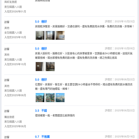
房間佈局合理
與好友旅遊
男生精選八人間
入住於2026年01月
5.0
極好
評價於：2025年10月23日
訪客
房間乾淨整潔，房東服務好，交通也便利，還有免費飲用水供應，免費的洗衣機，非常棒！
其他
女生精選八人間
入住於2025年10月
5.0
極好
評價於：2025年10月09日
訪客
房東人挺好的，服務也好，入駐會有心的床單被套拿。空調基本24小時都在開，這個天氣
其他
確實很棒，陽台那裡有免費的飲水機，還有免費的洗衣機，總之性價比很高
男生精選八人間
入住於2025年10月
5.0
極好
評價於：2025年08月22日
訪客
位置好，房東好，衞生好，最主要空調24小時基本不帶停的，陽台還有免費的飲水機洗衣
其他
機，還有專門的抽煙區，棒棒！
男生精選八人間
入住於2025年08月
3.5
不錯
評價於：2025年08月22日
訪客
環境確實一般，老闆還是比較熱情的
獨自旅遊
男生精選八人間
入住於2025年08月
0.7
不推薦
評價於：2025年08月19日
訪客