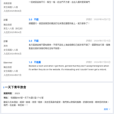
一班就是設施不行，衞生一般，近出門不方便，出出入還的管家開門
商務旅客
男生精選八人間
入住於2025年08月
3.0
不錯
評價於：2025年04月27日
訪客
總體還行，就是放東西的應該釘在床靠近牆壁的板上，就方便多了！
獨自旅遊
男生八人間（床位房）
入住於2025年04月
3.0
不錯
評價於：2024年07月15日
訪客
各方面就這樣不要有期待，不得不説在上海這個價位已經非常不錯了，還要啥自行車。服務
其他
態度也很好深夜叨嘮也沒有不耐煩。
女生精選八人間
入住於2024年06月
1.0
不推薦
評價於：2024年07月03日
Edenmel
Booked a room and when I got there, got told that they don't accept foreigners when
獨自旅遊
it's written they do on the website. It's misleading and I couldn't even get a refund.
女生精選八人間
入住於2024年07月
一天下青年旅舍
開業時間：
2023
地址：
恒通路360號一天下大廈C區1712室
歡迎入住本酒店，經過一座城，尋覓一間房，消去您滿身的疲勞，我們將以熱情的服務，舒適的房間，期待您的到來。
我們，在這裏，等您來！！
展開