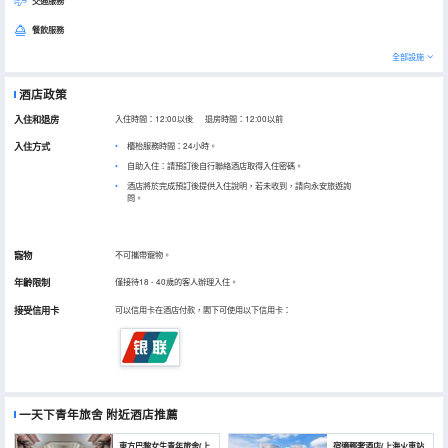
交通服務
餐飲服務
全部設施
酒店政策
入住和退房
入住時間：12:00以後 退房時間：12:00以前
入住方式
櫃枱服務時間：24小時。
自助入住：請預訂後自行聯絡酒店取得入住密碼。
酒店將於完成預訂後提供入住說明，若未收到，請向永安旅遊詢
問。
寵物
不可攜帶寵物。
年齡限制
僅接待18 - 40歲的客人辦理入住。
接受信用卡
可以信用卡在酒店付款，閣下可使用以下信用卡：
一天下青年旅舍
附近酒店推薦
東方巴黎女生青年旅舍(上
宿適輕奢酒店(上海火車站