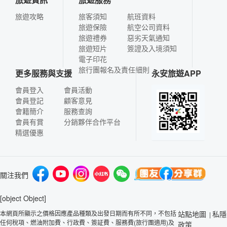
旅遊攻略
旅客須知
航班資料
旅遊保險
航空公司資料
旅遊禮券
惡劣天氣通知
旅遊短片
簽證及入境須知
電子印花
旅行團報名及責任細則
更多服務與支援
永安旅遊APP
會員登入
會員活動
會員登記
顧客意見
會籍簡介
服務查詢
會員有賞
分銷夥伴合作平台
精選優惠
關注我們
[object Object]
本網頁所顯示之價格因應產品種類及出發日期而有所不同，不包括
站點地圖
私隱
|
任何稅項、燃油附加費、行政費、簽証費、服務費(旅行團適用)及
政策