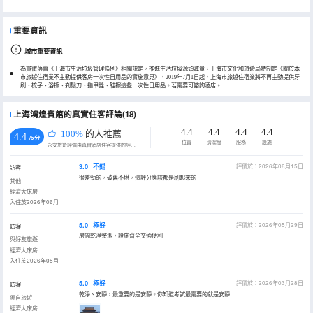
重要資訊
城市重要資訊
為貫徹落實《上海市生活垃圾管理條例》相關規定，推進生活垃圾源頭減量，上海市文化和旅遊局特制定《關於本
市旅遊住宿業不主動提供客房一次性日用品的實施意見》，2019年7月1日起，上海市旅遊住宿業將不再主動提供牙
刷、梳子、浴擦、剃鬚刀、指甲銼、鞋擦這些一次性日用品。若需要可諮詢酒店。
上海鴻煌賓館的真實住客評論(18)
4.4
4.4
4.4
4.4
100%
的人推薦
4.4
/5分
位置
清潔度
服務
設施
永安旅遊評價由真實酒店住客提供的評價。
3.0
不錯
評價於：2026年06月15日
訪客
很差勁的，破舊不堪，這評分應該都是刷起來的
其他
經濟大床房
入住於2026年06月
5.0
極好
評價於：2026年05月29日
訪客
房間乾淨整潔，設施齊全交通便利
與好友旅遊
經濟大床房
入住於2026年05月
5.0
極好
評價於：2026年03月28日
訪客
乾淨、安靜，最重要的是安靜。你知道考試最需要的就是安靜
獨自旅遊
經濟大床房