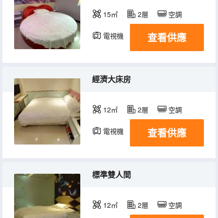
15㎡
2層
空調
查看供應
電視機
經濟大床房
12㎡
2層
空調
查看供應
電視機
標準雙人間
12㎡
2層
空調