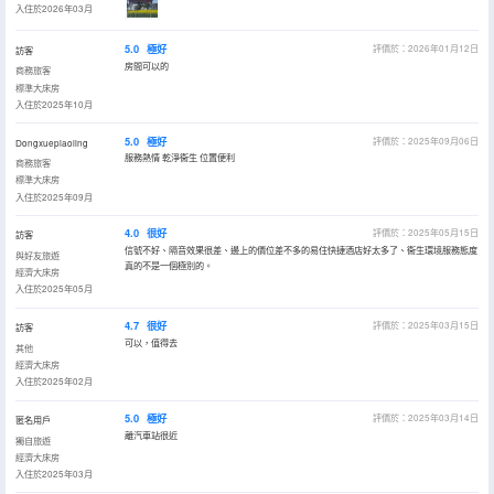
入住於2026年03月
5.0
極好
評價於：2026年01月12日
訪客
房間可以的
商務旅客
標準大床房
入住於2025年10月
5.0
極好
評價於：2025年09月06日
Dongxuepiaoling
服務熱情 乾淨衞生 位置便利
商務旅客
標準大床房
入住於2025年09月
4.0
很好
評價於：2025年05月15日
訪客
信號不好、隔音效果很差、邊上的價位差不多的易住快捷酒店好太多了、衞生環境服務態度
與好友旅遊
真的不是一個極別的。
經濟大床房
入住於2025年05月
4.7
很好
評價於：2025年03月15日
訪客
可以，值得去
其他
經濟大床房
入住於2025年02月
5.0
極好
評價於：2025年03月14日
匿名用戶
離汽車站很近
獨自旅遊
經濟大床房
入住於2025年03月