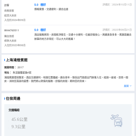
5.0
極好
評價於：2024年10月11日
訪客
價格實惠，交通便利，適合出差
商務旅客
經濟大床房
入住於2024年09月
5.0
極好
評價於：2023年08月21日
Wmk760511
酒店服務周到，房間乾淨衞生，交通十分便利，住着舒服安心，周邊美食多多，賓館距離去
獨自旅遊
辦事的地方非常近，可以大大的推薦！
標準大床房
入住於2023年08月
上海鴻煌賓館
開業時間：
2017
地址：
朱涇鎮羅星路4號
鴻煌賓館環境整潔，酒店交通便利，地理位置優越。適合青年，情侶出門旅遊出門辦事入住。經過一座城，尋覓一間
房，消除您滿身的疲憊，我們將以熱情的服務。舒服的房間，期待您的到來。
展開
住宿周邊
交通樞紐
45.6公里
9.3公里