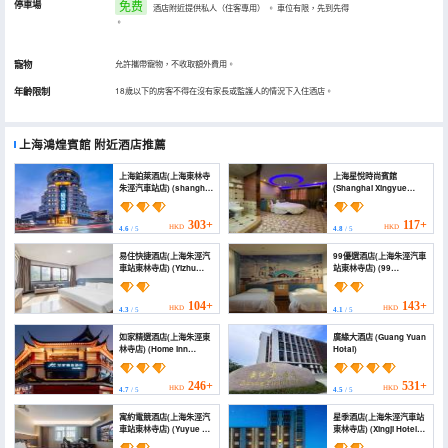
停車場
免费
酒店附近提供私人（住客專用）
。
車位有限，先到先得
。
寵物
允許攜帶寵物，不收取額外費用。
年齡限制
18歲以下的房客不得在沒有家長或監護人的情況下入住酒店。
上海鴻煌賓館
附近酒店推薦
上海鉑萊酒店(上海東林寺
上海星悅時尚賓館
朱涇汽車站店) (shanghai
(Shanghai Xingyue
platinum Hotel)
Fashion Hotel)
303+
117+
HKD
HKD
4.6
/ 5
4.8
/ 5
易住快捷酒店(上海朱涇汽
99優選酒店(上海朱涇汽車
車站東林寺店) (Yizhu
站東林寺店) (99
Express Hotel)
Preferred Hotel
(Shanghai Zhujing Bus
Station))
104+
143+
HKD
HKD
4.3
/ 5
4.1
/ 5
如家精選酒店(上海朱涇東
廣緣大酒店 (Guang Yuan
林寺店) (Home Inn
Hotal)
Select (Shanghai
Jinshan Zhujing Bus
Station Branch))
246+
531+
HKD
HKD
4.7
/ 5
4.5
/ 5
寓約電競酒店(上海朱涇汽
星季酒店(上海朱涇汽車站
車站東林寺店) (Yuyue E-
東林寺店) (Xingji Hotel
sports Hotel (Shanghai
(Shanghai Zhujing Bus