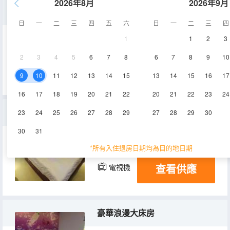
2026年8月
2026年9月
高級大床房
日
一
二
三
四
五
六
日
一
二
三
四
1
1
2
3
12-20㎡
2層
空調
2
3
4
5
6
7
8
6
7
8
9
10
查看供應
電視機
9
10
11
12
13
14
15
13
14
15
16
17
16
17
18
19
20
21
22
20
21
22
23
24
標準大床房
23
24
25
26
27
28
29
27
28
29
30
30
31
16㎡
2層
空調
*所有入住退房日期均為目的地日期
查看供應
電視機
豪華浪漫大床房