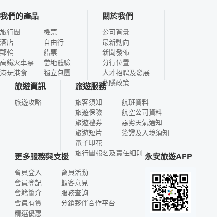
我們的產品
關於我們
旅行團
機票
公司背景
酒店
自由行
最新動向
郵輪
船票
新聞發佈
高鐵火車票
當地體驗
分行位置
港玩港食
獨立包團
人才招聘及發展
私隱政策
旅遊資訊
旅遊服務
旅遊攻略
旅客須知
航班資料
旅遊保險
航空公司資料
旅遊禮券
惡劣天氣通知
旅遊短片
簽證及入境須知
電子印花
旅行團報名及責任細則
更多服務與支援
永安旅遊APP
會員登入
會員活動
會員登記
顧客意見
會籍簡介
服務查詢
會員有賞
分銷夥伴合作平台
精選優惠