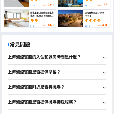
Jinshan Zhujing Town
Station Donglin
Branch))
Temple))
224+
187+
HKD
HKD
4.6
/ 5
4.6
/ 5
瑞雪旅館(上海朱涇紫金廣
上海嘉都酒店 (Jiadu
場店) (Ruixue Hostel
Hotel)
(Shanghai Zhujing Zijin
Plaza))
102+
458+
HKD
HKD
3
/ 5
4.6
/ 5
常見問題
上海鴻煌賓館的入住和退房時間是什麼？
上海鴻煌賓館是否提供早餐？
上海鴻煌賓館附近是否有機場？
上海鴻煌賓館是否提供機場接送服務？