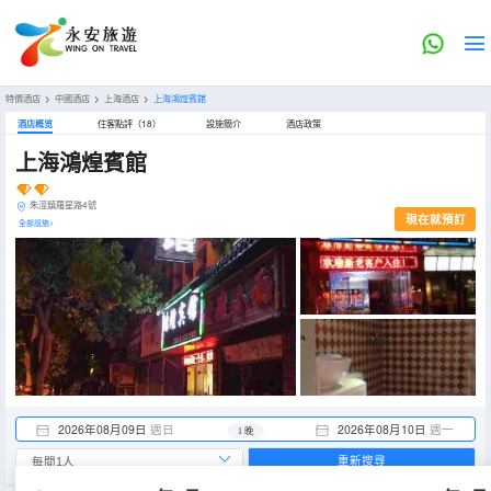
特價酒店
>
中國酒店
>
上海酒店
>
上海鴻煌賓館
酒店概览
住客點評（18）
設施簡介
酒店政策
上海鴻煌賓館
朱涇鎮羅星路4號
現在就預訂
全部設施>
2026年08月09日
週日
2026年08月10日
週一
1 晚
重新搜尋