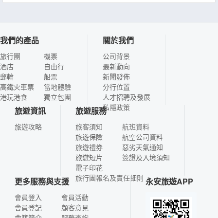
我們的產品
關於我們
旅行團
機票
公司背景
酒店
自由行
最新動向
郵輪
船票
新聞發佈
高鐵火車票
當地體驗
分行位置
港玩港食
獨立包團
人才招聘及發展
私隱政策
旅遊資訊
旅遊服務
旅遊攻略
旅客須知
航班資料
旅遊保險
航空公司資料
旅遊禮券
惡劣天氣通知
旅遊短片
簽證及入境須知
電子印花
旅行團報名及責任細則
更多服務與支援
永安旅遊APP
會員登入
會員活動
會員登記
顧客意見
會籍簡介
服務查詢