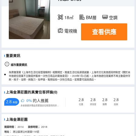
18㎡
BM層
空調
查看供應
電視機
重要資訊
城市重要資訊
為貫徹落實《上海市生活垃圾管理條例》相關規定，推進生活垃圾源頭減量，上海市文化和旅遊局特制定《關於本
市旅遊住宿業不主動提供客房一次性日用品的實施意見》，2019年7月1日起，上海市旅遊住宿業將不再主動提供牙
刷、梳子、浴擦、剃鬚刀、指甲銼、鞋擦這些一次性日用品。若需要可諮詢酒店。
上海金澤莊園的真實住客評論(0)
2.8
2.8
2.8
2.8
0%
的人推薦
2.8
/5分
位置
清潔度
服務
設施
永安旅遊評價由真實酒店住客提供的評價。
上海金澤莊園
開業時間：
2014
装修時間；
2018
地址：
港沿鎮港沿村建業118號