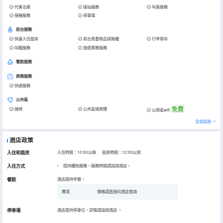
代客泊車
接站服務
叫車服務
接機服務
停車場
前台服務
快速入住退房
前台貴重物品保險櫃
行李寄存
叫醒服務
旅遊票務服務
餐飲服務
商務服務
快遞服務
公共區
免費
燒烤
公共區域禁煙
公用區wifi
全部設施
酒店政策
入住和退房
入住時間：10:00以後 退房時間：12:00以前
入住方式
提供櫃枱服務。服務時間請諮詢酒店。
餐飲
酒店提供早餐。
費用
價格請直接向酒店查詢
停車場
酒店提供停車位，詳情請諮詢酒店
。