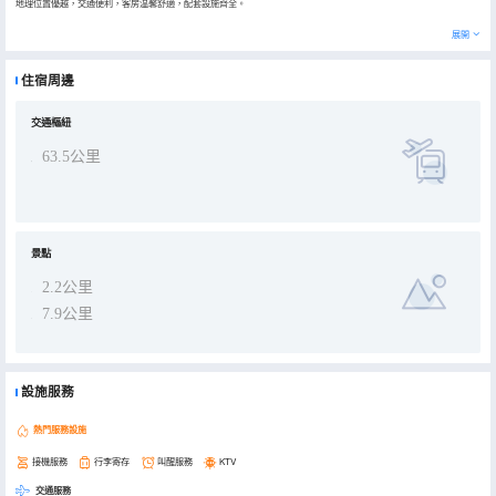
地理位置優越，交通便利，客房温馨舒適，配套設施齊全。
展開
住宿周邊
交通樞紐
63.5公里
景點
2.2公里
7.9公里
設施服務
熱門服務設施
接機服務
行李寄存
叫醒服務
KTV
交通服務