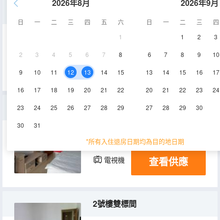
2026年8月
2026年9月
標準房
日
一
二
三
四
五
六
日
一
二
三
四
1
1
2
3
18㎡
2-4層
空調
2
3
4
5
6
7
8
6
7
8
9
10
查看供應
電視機
9
10
11
12
13
14
15
13
14
15
16
17
16
17
18
19
20
21
22
20
21
22
23
24
2號樓大床房
23
24
25
26
27
28
29
27
28
29
30
30
31
20㎡
1層
空調
*所有入住退房日期均為目的地日期
查看供應
電視機
2號樓雙標間