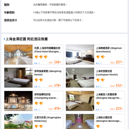
寵物
允許攜帶寵物，不收取額外費用。
年齡限制
18歲以下的房客不得在沒有家長或監護人的情況下入住酒店。
接受信用卡
可以信用卡在酒店付款，閣下可使用以下信用卡：
上海金澤莊園
附近酒店推薦
花築·上海崇明德馨園民宿
上海興順酒家 (Xingshun
(Floral Hotel·Shanghai
Guesthouse)
Dexinyuan Hotel)
516+
257+
HKD
HKD
4.8
/ 5
4.5
/ 5
崇明強峯賓館 (Qiangfeng
上海老旅館浴室
Hostel)
(Laolvguan Hostel)
170+
152+
HKD
HKD
2.8
/ 5
4.4
/ 5
崇明島蟬悅民宿
上海鄉里人家農家樂
(Chongming Island
(Shanghai Xiangli Home
Chanyue Homestay)
Farmhouse)
476+
253+
HKD
HKD
4.6
/ 5
3.4
/ 5
五更天民宿 (Wugengtian
上海秋水閣民宿
Homestay)
(Shanghai Qiushuige
Homestay)