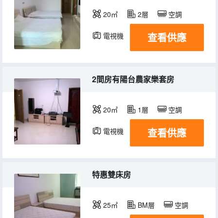
20㎡
2層
空調
查看供應
電視機
2間房有陽台農家樂套房
20㎡
1層
空調
查看供應
電視機
特惠雙床房
25㎡
BM層
空調