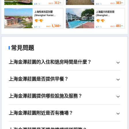
312+
383+
HKD
HKD
4.9
/ 5
4.6
/ 5
上海悅來別莊別墅
上海遠方的家民宿
(Shanghai Yuelai
(Shanghai
Biezhuang Villa)
Yuanfangdejia
Homestay)
1,560+
481+
HKD
HKD
4.7
/ 5
4.7
/ 5
常見問題
上海金澤莊園的入住和退房時間是什麼？
上海金澤莊園是否提供早餐？
上海金澤莊園提供哪些設施及服務？
上海金澤莊園附近是否有機場？