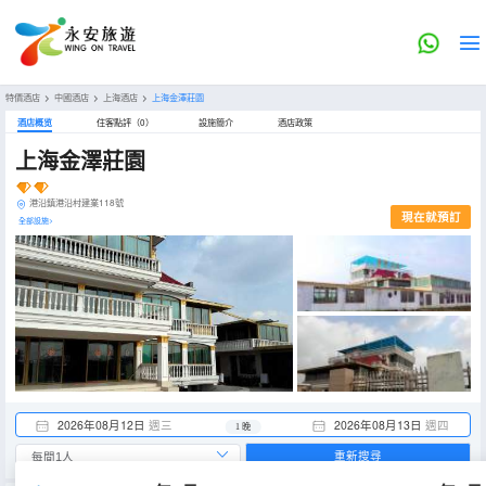
特價酒店
>
中國酒店
>
上海酒店
>
上海金澤莊園
酒店概览
住客點評（0）
設施簡介
酒店政策
上海金澤莊園
港沿鎮港沿村建業118號
現在就預訂
全部設施>
2026年08月12日
週三
2026年08月13日
週四
1 晚
重新搜尋