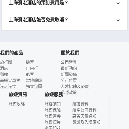
上海賓宏酒店的預訂費用是？
上海賓宏酒店能否免費取消？
我們的產品
關於我們
旅行團
機票
公司背景
酒店
自由行
最新動向
郵輪
船票
新聞發佈
高鐵火車票
當地體驗
分行位置
港玩港食
獨立包團
人才招聘及發展
私隱政策
旅遊資訊
旅遊服務
旅遊攻略
旅客須知
航班資料
旅遊保險
航空公司資料
旅遊禮券
惡劣天氣通知
旅遊短片
簽證及入境須知
電子印花