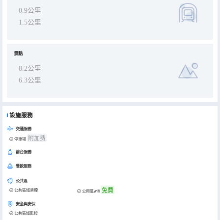
0.9公里
1.5公里
景點
8.2公里
6.3公里
設施服務
交通服務
附加费
停車場
前台服務
餐飲服務
公共區
免費
公共區域禁煙
公用區wifi
安全與安保
公共區域監控