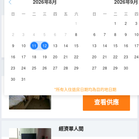
2026年8月
2026年9月
普通單人間(無窗)
日
一
二
三
四
五
六
日
一
二
三
四
1
1
2
3
6㎡
2層
空調
2
3
4
5
6
7
8
6
7
8
9
10
查看供應
9
10
11
12
13
14
15
13
14
15
16
17
16
17
18
19
20
21
22
20
21
22
23
24
標準三床房
23
24
25
26
27
28
29
27
28
29
30
30
31
18㎡
2-3層
空調
*所有入住退房日期均為目的地日期
查看供應
經濟單人間