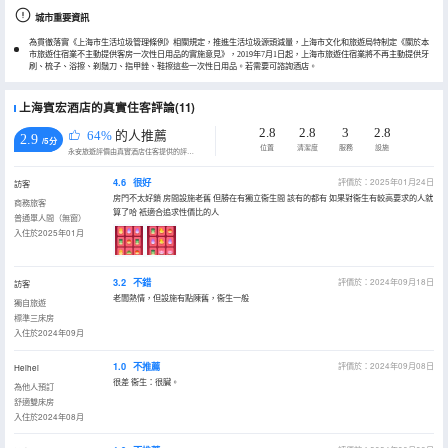
城市重要資訊
為貫徹落實《上海市生活垃圾管理條例》相關規定，推進生活垃圾源頭減量，上海市文化和旅遊局特制定《關於本
市旅遊住宿業不主動提供客房一次性日用品的實施意見》，2019年7月1日起，上海市旅遊住宿業將不再主動提供牙
刷、梳子、浴擦、剃鬚刀、指甲銼、鞋擦這些一次性日用品。若需要可諮詢酒店。
上海賓宏酒店的真實住客評論(11)
2.8
2.8
3
2.8
64%
的人推薦
2.9
/5分
位置
清潔度
服務
設施
永安旅遊評價由真實酒店住客提供的評價。
4.6
很好
評價於：2025年01月24日
訪客
房門不太好鎖 房間設施老舊 但勝在有獨立衞生間 該有的都有 如果對衞生有較高要求的人就
商務旅客
算了哈 衹適合追求性價比的人
普通單人間（無窗）
入住於2025年01月
3.2
不錯
評價於：2024年09月18日
訪客
老闆熱情，但設施有點陳舊，衞生一般
獨自旅遊
標準三床房
入住於2024年09月
1.0
不推薦
評價於：2024年09月08日
Heihei
很差 衞生：很臟。
為他人預訂
舒適雙床房
入住於2024年08月