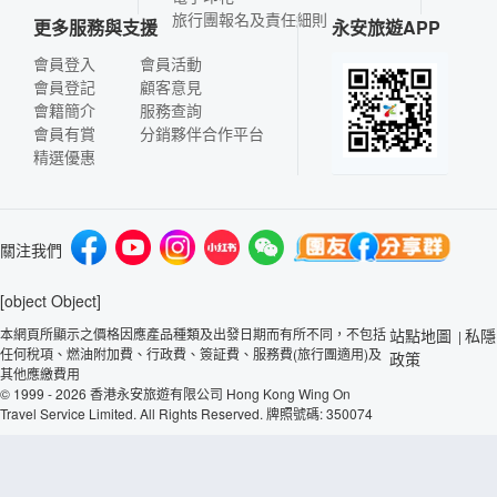
旅行團報名及責任細則
更多服務與支援
永安旅遊APP
會員登入
會員活動
會員登記
顧客意見
會籍簡介
服務查詢
會員有賞
分銷夥伴合作平台
精選優惠
關注我們
[object Object]
本網頁所顯示之價格因應產品種類及出發日期而有所不同，不包括
站點地圖
私隱
|
任何稅項、燃油附加費、行政費、簽証費、服務費(旅行團適用)及
政策
其他應繳費用
© 1999 - 2026 香港永安旅遊有限公司 Hong Kong Wing On
Travel Service Limited. All Rights Reserved. 牌照號碼: 350074