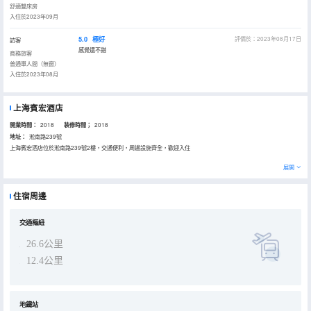
舒適雙床房
入住於2023年09月
5.0
極好
評價於：2023年08月17日
訪客
感覺還不錯
商務旅客
普通單人間（無窗）
入住於2023年08月
上海賓宏酒店
開業時間：
2018
装修時間；
2018
地址：
淞南路239號
上海賓宏酒店位於淞南路239號2樓，交通便利，周邊設施齊全，歡迎入住
展開
住宿周邊
交通樞紐
26.6公里
12.4公里
地鐵站