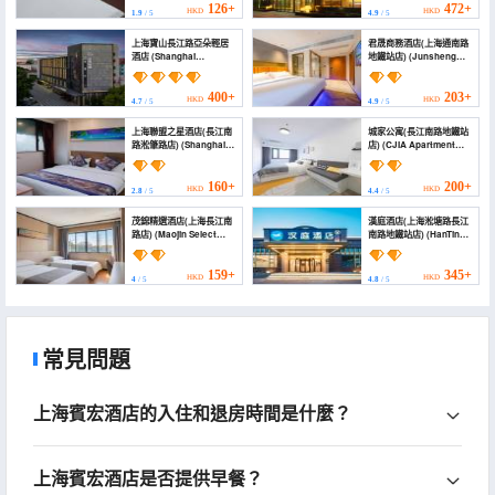
Subway Station
126+
472+
HKD
HKD
1.9
/ 5
4.9
/ 5
Branch))
上海寶山長江路亞朵輕居
君晟商務酒店(上海通南路
酒店 (Shanghai
地鐵站店) (Junsheng
Baoshan Changjiang
Business Hotel
Road Atour Light
(Shanghai Tongnan
Residence Hotel)
Road Subway Station
400+
203+
HKD
HKD
4.7
/ 5
4.9
/ 5
Branch))
上海聯盟之星酒店(長江南
城家公寓(長江南路地鐵站
路淞肇路店) (Shanghai
店) (CJIA Apartment
Alliance Star Hotel
(Changjiang South
(Changjiang South
Road Subway Station))
Road, Yuzhao Road
160+
200+
HKD
HKD
2.8
/ 5
4.4
/ 5
Branch))
茂錦精選酒店(上海長江南
漢庭酒店(上海淞塘路長江
路店) (Maojin Select
南路地鐵站店) (HanTing
Hotel (Shanghai South
Hotel (Shanghai
Changjiang Road))
Songtang Road South
Changjiang Road
159+
345+
HKD
HKD
4
/ 5
4.8
/ 5
Subway Station))
常見問題
上海賓宏酒店的入住和退房時間是什麼？
上海賓宏酒店是否提供早餐？