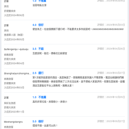
1.0
不推薦
評價於：2024年06月08日
訪客
浴室地板太滑
其他
舒適雙床房
入住於2024年06月
4.0
很好
評價於：2024年05月03日
訪客
便宜為王，在這個價錢下還行吧，不能要求太多你説是吧。zsbdzsbdzsbdzsbdzsbdzsbd
其他
普通單人間（無窗）
入住於2024年05月
3.5
不錯
評價於：2024年04月26日
Suifengerqu～qubuqu
怎麼説呢，能住，價格也比較便宜
商務旅客
舒適大床房
入住於2024年04月
2.5
還行
評價於：2024年03月27日
Shanghaiyunzhongmanbu
第1次碰到這麼差的酒店，真是無語了，那服務態度差到讓人不敢想象，電話佔線讓他們開
商務旅客
個發票財務開錯，換張發票搞了三天也沒出來，真不想給人家差評的，但實在是氣憤，這種
舒適雙床房
酒店怎麼能在平台上銷售呢，服務太差！
入住於2024年03月
1.0
不推薦
評價於：2023年12月05日
訪客
真的非常垃圾，房間很小，床很小
與好友旅遊
舒適大床房
入住於2023年11月
5.0
極好
評價於：2023年09月27日
Moshangxiangru
環境不錯，出差可以的！
商務旅客