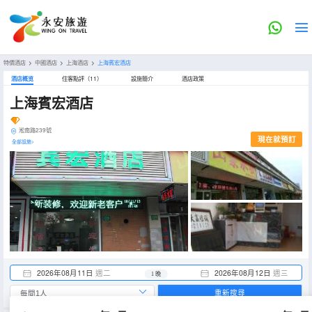
特價酒店
>
中國酒店
>
上海酒店
>
上海賓宏酒店
酒店概览
住客點評（11）
設施簡介
酒店政策
上海賓宏酒店
淞南路239號
現在就預訂
全部設施>
2026年08月11日
週二
2026年08月12日
週三
1 晚
重新搜尋