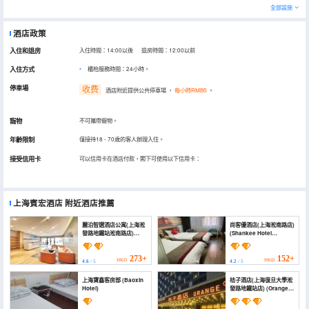
全部設施
酒店政策
入住和退房
入住時間：14:00以後 退房時間：12:00以前
入住方式
櫃枱服務時間：24小時。
停車場
收费
酒店附近提供公共停車場
，
每小時RMB5
。
寵物
不可攜帶寵物。
年齡限制
僅接待18 - 70歲的客人辦理入住。
接受信用卡
可以信用卡在酒店付款，閣下可使用以下信用卡：
上海賓宏酒店
附近酒店推薦
麗泊智選酒店公寓(上海淞
尚客優酒店(上海淞南路店)
發路地鐵站淞南路店)
(Shankee Hotel
(Libo Smart Select
(Shanghai Songnan
Hotel Apartment)
Road))
273+
152+
HKD
HKD
4.6
/ 5
4.2
/ 5
上海寶鑫客房部 (Baoxin
桔子酒店(上海復旦大學淞
Hotel)
發路地鐵站店) (Orange
Hotel (Shanghai Fudan
University Songfa Road