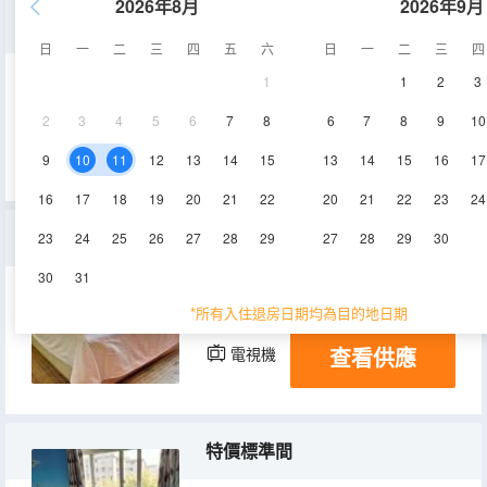
2026年8月
2026年9月
商務大床房
日
一
二
三
四
五
六
日
一
二
三
四
1
1
2
3
15㎡
2層
空調
2
3
4
5
6
7
8
6
7
8
9
10
查看供應
電視機
9
10
11
12
13
14
15
13
14
15
16
17
16
17
18
19
20
21
22
20
21
22
23
24
大床房
23
24
25
26
27
28
29
27
28
29
30
30
31
13㎡
2-3層
空調
*所有入住退房日期均為目的地日期
查看供應
電視機
特價標準間