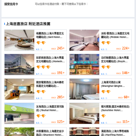
接受信用卡
可以信用卡在酒店付款，閣下可使用以下信用卡：
上海居嘉旅店
附近酒店推薦
格麗酒店(上海大學嘉定北
派柏·雲酒店(上海嘉定北地
地鐵站店) (Geli Hotel
鐵站店) (Pebble Hotel
(Shanghai Jiading
(Shanghai Jiading
North Metro Station
North Subway Station))
Chengzhong Road
245+
224+
HKD
HKD
4.5
/ 5
4.5
/ 5
Branch))
如家商旅酒店(上海大學嘉
泊印致選酒店(上海大學嘉
定北地鐵站店) (Homeinn
定北地鐵站店) (Boyin
Selected Hotel
Zhixuan Hotel
(Shanghai University
(Shanghai University
Jiading North Subway
Jiading North Subway
191+
146+
HKD
HKD
4.7
/ 5
4.5
/ 5
Station))
Station))
競放電競酒店(上海州橋老
上海清河酒店公寓
街嘉定北地鐵站店)
(Shanghai Qinghe
(Jingdian E-sports
Serviced Apartment)
Hotel (Shanghai
Zhouqiao Old Street ·
205+
60+
HKD
HKD
4.4
/ 5
4.1
/ 5
North Jiading Metro
Station Branch))
友海酒店(上海嘉定清河路
陽光賓館(嘉定州橋老街店)
店) (Youhai Hotel
(Sunshine Hotel
(Shanghai University
(Jiading Zhouqiao Old
Qinghe Road))
Street))
125+
115+
HKD
HKD
4.5
/ 5
4.6
/ 5
尚客優酒店(上海嘉定金沙
漢庭酒店(上海大學塔城路
路店) (Shankee Hotel
店) (HanTing Hotel