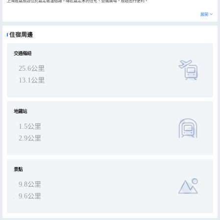
上海居嘉旅店位於嘉定區温宿路，鄰近嘉定朱氏住宅、登龍廣場，旅遊出行便利。
潔淨現代的客房裏配設了空調、24小時熱水、獨立衞浴等設施。無線網絡也讓你及時與家人分享旅行中的見聞。
展開
住宿周邊
交通樞紐
25.6公里
13.1公里
地鐵站
1.5公里
2.9公里
景點
9.8公里
9.6公里