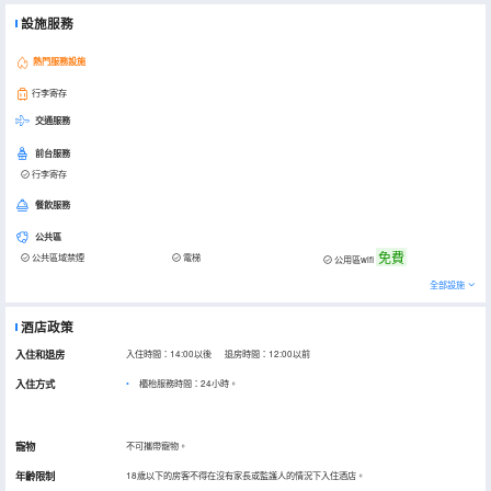
設施服務
熱門服務設施
行李寄存
交通服務
前台服務
行李寄存
餐飲服務
公共區
免費
公共區域禁煙
電梯
公用區wifi
全部設施
酒店政策
入住和退房
入住時間：14:00以後 退房時間：12:00以前
入住方式
櫃枱服務時間：24小時。
寵物
不可攜帶寵物。
年齡限制
18歲以下的房客不得在沒有家長或監護人的情況下入住酒店。