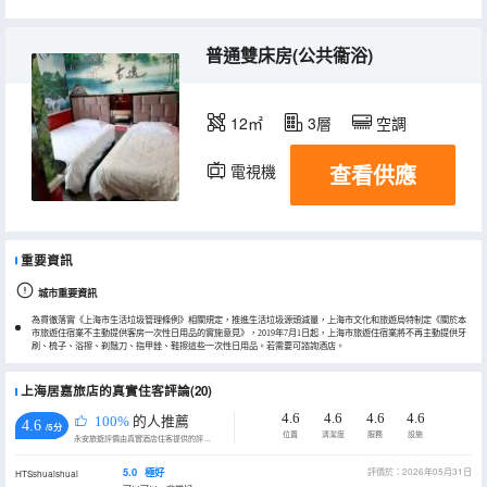
普通雙床房(公共衞浴)
12㎡
3層
空調
查看供應
電視機
重要資訊
城市重要資訊
為貫徹落實《上海市生活垃圾管理條例》相關規定，推進生活垃圾源頭減量，上海市文化和旅遊局特制定《關於本
市旅遊住宿業不主動提供客房一次性日用品的實施意見》，2019年7月1日起，上海市旅遊住宿業將不再主動提供牙
刷、梳子、浴擦、剃鬚刀、指甲銼、鞋擦這些一次性日用品。若需要可諮詢酒店。
上海居嘉旅店的真實住客評論(20)
4.6
4.6
4.6
4.6
100%
的人推薦
4.6
/5分
位置
清潔度
服務
設施
永安旅遊評價由真實酒店住客提供的評價。
5.0
極好
評價於：2026年05月31日
HTSshuaishuai