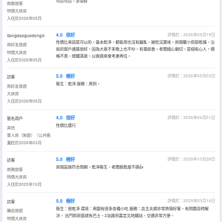
可以可以，非常好
商務旅客
特價大床房
入住於2026年05月
4.0
很好
評價於：2026年05月19日
Songdaoguodongzi
性價比來説是可以的。基本乾淨，都能用也沒有臟亂，被枕沒異味。房間雖小但挺乾燥，沿
與好友旅遊
街的窗戶通風很好，因為大車不多晚上也不吵。有電蚊香。老闆細心親切，是個有心人。價
特價大床房
格不貴，總體滿意，以後過來會考慮再住。
入住於2026年05月
5.0
極好
評價於：2026年05月03日
訪客
衞生：乾淨 服務：周到，
與好友旅遊
大床房
入住於2026年05月
4.0
很好
評價於：2026年04月01日
匿名用戶
性價比還行
其他
單人房（無窗）（公共衞
浴）
入住於2026年03月
5.0
極好
評價於：2025年10月28日
訪客
房間設施符合預期，乾淨衞生，老闆娘態度不錯👍
商務旅客
特價大床房
入住於2025年10月
5.0
極好
評價於：2025年03月14日
訪客
衞生：很乾凈 環境：周圍有很多各種小吃 服務：店主夫婦非常熱情好客，有問題及時解
獨自旅遊
決。 出門斜對面就有巴士，2站路到嘉定北地鐵站，交通非常方便。
特價大床房