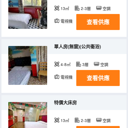
13㎡
2-3層
空調
查看供應
電視機
單人房(無窗)(公共衞浴)
4-8㎡
3層
空調
查看供應
電視機
特價大床房
13㎡
2-3層
空調