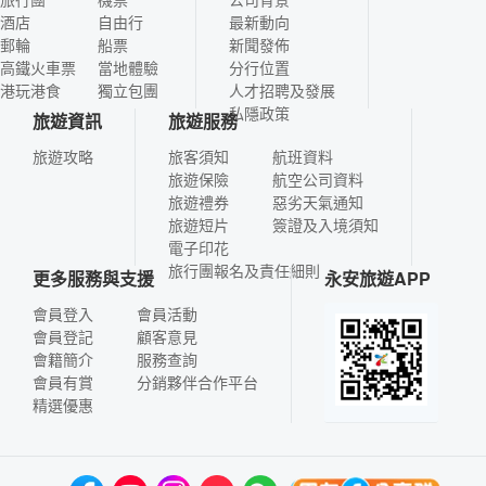
酒店
自由行
最新動向
郵輪
船票
新聞發佈
高鐵火車票
當地體驗
分行位置
港玩港食
獨立包團
人才招聘及發展
私隱政策
旅遊資訊
旅遊服務
旅遊攻略
旅客須知
航班資料
旅遊保險
航空公司資料
旅遊禮券
惡劣天氣通知
旅遊短片
簽證及入境須知
電子印花
旅行團報名及責任細則
更多服務與支援
永安旅遊APP
會員登入
會員活動
會員登記
顧客意見
會籍簡介
服務查詢
會員有賞
分銷夥伴合作平台
精選優惠