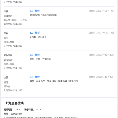
入住於2025年03月
5.0
極好
評價於：2024年08月14日
訪客
態度非常好，能及時處理問題
獨自旅遊
單人房（無窗）（公共衞
浴）
入住於2024年08月
5.0
極好
評價於：2024年06月15日
訪客
非常好，很舒服！
情侶
特價大床房
入住於2024年06月
5.0
極好
評價於：2023年12月29日
匿名用戶
簡約，方便，性價比高
獨自旅遊
商務大床房
入住於2023年12月
5.0
極好
評價於：2023年10月05日
訪客
設施：齊全 衞生：乾淨 環境：優美 服務：熱情周到
情侶
標準房
入住於2023年10月
上海居嘉旅店
開業時間：
2008
装修時間；
2018
地址：
温宿路33號