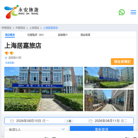
特價酒店
>
中國酒店
>
上海酒店
>
上海居嘉旅店
酒店概览
住客點評（20）
設施簡介
酒店政策
上海居嘉旅店
温宿路33號
現在就預訂
全部設施>
2026年08月10日
週一
2026年08月11日
週二
1 晚
重新搜尋