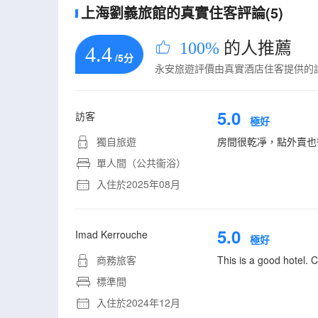
上海劉義旅館的真實住客評論(5)
100%
的人推薦
4.4
/5分
永安旅遊評價由真實酒店住客提供的
5.0
訪客
極好
獨自旅遊
房間很乾凈，點外賣也很
單人間（公共衞浴）
入住於2025年08月
5.0
Imad Kerrouche
極好
商務旅客
This is a good hotel. 
標準間
入住於2024年12月