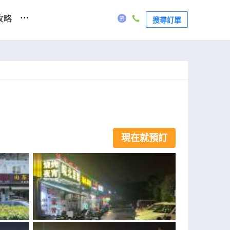
...
攻略
搜尋訂單
現在就預訂