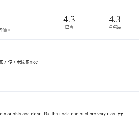
4.3
4.3
位置
清潔度
評價。
方便，老闆很nice
Comfortable and clean. But the uncle and aunt are very nice. ❣️❣️