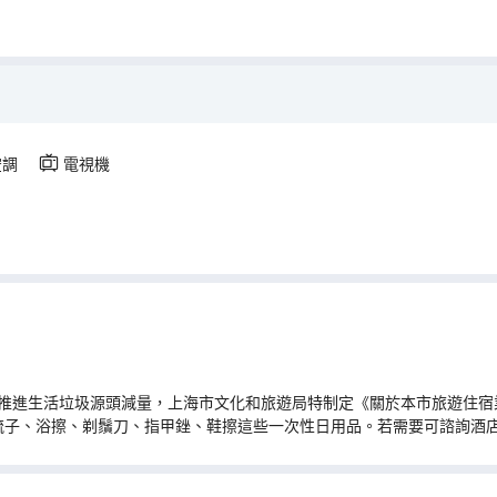
空調
電視機
推進生活垃圾源頭減量，上海市文化和旅遊局特制定《關於本市旅遊住宿業
梳子、浴擦、剃鬚刀、指甲銼、鞋擦這些一次性日用品。若需要可諮詢酒