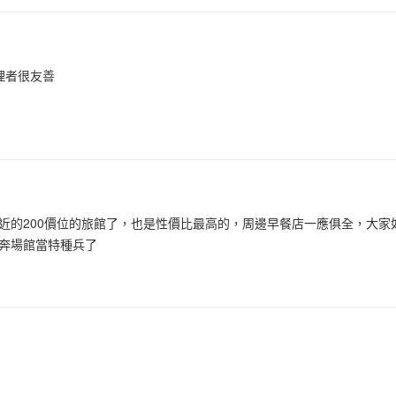
理者很友善
近的200價位的旅館了，也是性價比最高的，周邊早餐店一應俱全，大
奔場館當特種兵了