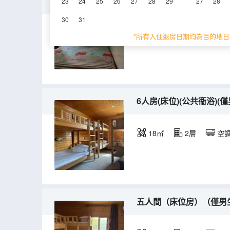
單人間(公共衞浴)
23
24
25
26
27
28
29
27
28
30
31
14㎡
2層
空
*所有入住退房日期均為目的地日
6人房(床位)(公共衞浴)(
18㎡
2層
空
五人間（床位房）（僅男