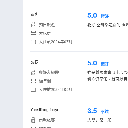
5.0
訪客
極好
獨自旅遊
乾淨 空調都是新的 管
大床房
入住於2024年07月
5.0
訪客
極好
與好友旅遊
這是離國家會展中心最
邊吃好早飯，就可以直
標準間
入住於2024年05月
3.5
Yansiliangtiaoyu
不錯
商務旅客
房間非常一般