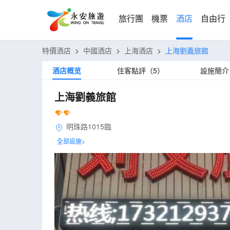
旅行團
機票
酒店
自由行
特價酒店
>
中國酒店
>
上海酒店
>
上海劉義旅館
酒店概览
住客點評（5）
設施簡介
上海劉義旅館
明珠路1015臨
全部設施>