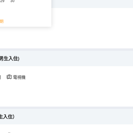
29
30
調
電視機
期
僅男生入住)
調
電視機
生入住）