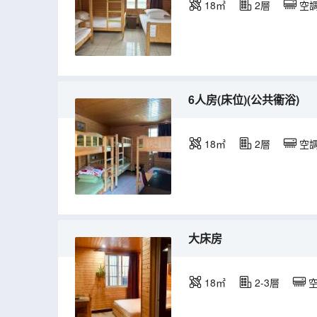
18㎡
2層
空
6人房(床位)(公共衞浴)
18㎡
2層
空
大床房
18㎡
2-3層