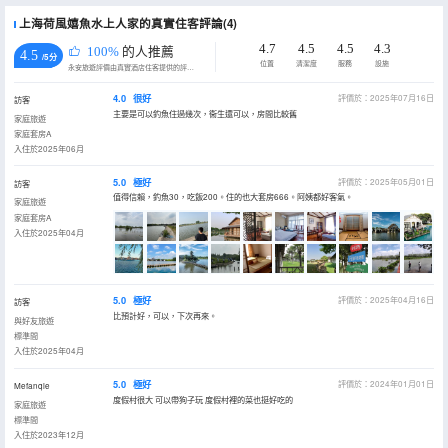
上海荷風嬉魚水上人家的真實住客評論(4)
4.7
4.5
4.5
4.3
100%
的人推薦
4.5
/5分
位置
清潔度
服務
設施
永安旅遊評價由真實酒店住客提供的評價。
4.0
很好
評價於：2025年07月16日
訪客
主要是可以釣魚住過幾次，衞生還可以，房間比較舊
家庭旅遊
家庭套房A
入住於2025年06月
5.0
極好
評價於：2025年05月01日
訪客
值得信賴，釣魚30，吃飯200。住的也大套房666。阿姨都好客氣。
家庭旅遊
家庭套房A
入住於2025年04月
5.0
極好
評價於：2025年04月16日
訪客
比預計好，可以，下次再來。
與好友旅遊
標準間
入住於2025年04月
5.0
極好
評價於：2024年01月01日
Mefanqie
度假村很大 可以帶狗子玩 度假村裡的菜也挺好吃的
家庭旅遊
標準間
入住於2023年12月