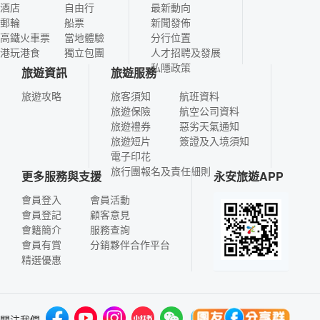
酒店
自由行
最新動向
郵輪
船票
新聞發佈
高鐵火車票
當地體驗
分行位置
港玩港食
獨立包團
人才招聘及發展
私隱政策
旅遊資訊
旅遊服務
旅遊攻略
旅客須知
航班資料
旅遊保險
航空公司資料
旅遊禮券
惡劣天氣通知
旅遊短片
簽證及入境須知
電子印花
旅行團報名及責任細則
更多服務與支援
永安旅遊APP
會員登入
會員活動
會員登記
顧客意見
會籍簡介
服務查詢
會員有賞
分銷夥伴合作平台
精選優惠
關注我們