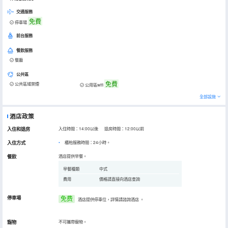
交通服務
免費
停車場
前台服務
餐飲服務
餐廳
公共區
免費
公共區域禁煙
公用區wifi
全部設施
酒店政策
入住和退房
入住時間：14:00以後 退房時間：12:00以前
入住方式
櫃枱服務時間：24小時。
餐飲
酒店提供早餐。
早餐種類
中式
費用
價格請直接向酒店查詢
停車場
免费
酒店提供停車位，詳情請諮詢酒店
。
寵物
不可攜帶寵物。