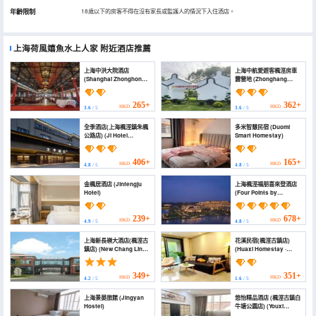
年齡限制
18歲以下的房客不得在沒有家長或監護人的情況下入住酒店。
上海荷風嬉魚水上人家
附近酒店推薦
上海中洪大院酒店
上海中航愛遊客楓涇房車
(Shanghai Zhonghong
露營地 (Zhonghang
Dayuan Hotel)
Aiyouke Fengjing RV
Camp)
265+
362+
HKD
HKD
3.6
/ 5
3.6
/ 5
全季酒店(上海楓涇鎮朱楓
多米智慧民宿 (Duomi
公路店) (Ji Hotel
Smart Homestay)
(Shanghai Zhujing Town
Zhufeng Highway
Branch))
406+
165+
HKD
HKD
4.8
/ 5
4.8
/ 5
金楓居酒店 (Jinfengju
上海楓涇福朋喜來登酒店
Hotel)
(Four Points by
Sheraton Fengjing)
239+
678+
HKD
HKD
4.9
/ 5
4.8
/ 5
上海新長嶺大酒店(楓涇古
花溪民宿(楓涇古鎮店)
鎮店) (New Chang Ling
(Huaxi Homestay ·
Hotel)
Fengjing Ancient Town
Branch, Shanghai)
349+
351+
HKD
HKD
4.2
/ 5
1.6
/ 5
上海景晏旅館 (Jingyan
悠怡精品酒店 (楓涇古鎮白
Hostel)
牛塘公園店) (Youxi
Boutique Hotel)