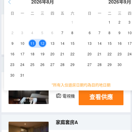
2026年8月
2026年9月
家庭套房B
日
一
二
三
四
五
六
日
一
二
三
四
1
1
2
3
30㎡
1層
空調
2
3
4
5
6
7
8
6
7
8
9
10
查看供應
電視機
9
10
11
12
13
14
15
13
14
15
16
17
16
17
18
19
20
21
22
20
21
22
23
24
獨棟別墅
23
24
25
26
27
28
29
27
28
29
30
30
31
100㎡
1層
空調
*所有入住退房日期均為目的地日期
查看供應
電視機
家庭套房A