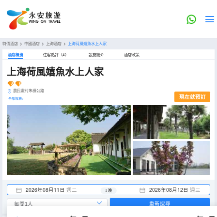
特價酒店
>
中國酒店
>
上海酒店
>
上海荷風嬉魚水上人家
酒店概览
住客點評（4）
設施簡介
酒店政策
上海荷風嬉魚水上人家
農民畫村朱楓公路
現在就預訂
全部設施>
2026年08月11日
週二
2026年08月12日
週三
1 晚
重新搜尋