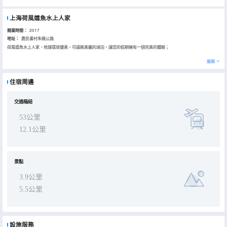
上海荷風嬉魚水上人家
開業時間：
2017
地址：
農民畫村朱楓公路
荷風嬉魚水上人家，地理環境優美，可遠眺美麗的湖泊，讓您的假期擁有一個完美的體驗；
展開
住宿周邊
交通樞紐
53公里
12.1公里
景點
3.9公里
5.5公里
設施服務