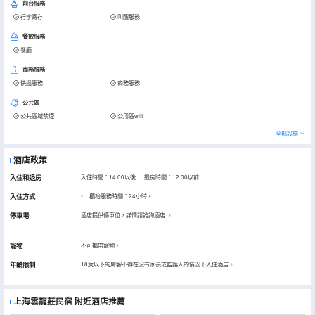
前台服務
行李寄存
叫醒服務
餐飲服務
餐廳
商務服務
快遞服務
商務服務
公共區
公共區域禁煙
公用區wifi
全部設施
酒店政策
入住和退房
入住時間：14:00以後 退房時間：12:00以前
入住方式
櫃枱服務時間：24小時。
停車場
酒店提供停車位，詳情請諮詢酒店
。
寵物
不可攜帶寵物。
年齡限制
18歲以下的房客不得在沒有家長或監護人的情況下入住酒店。
上海雲龍莊民宿
附近酒店推薦