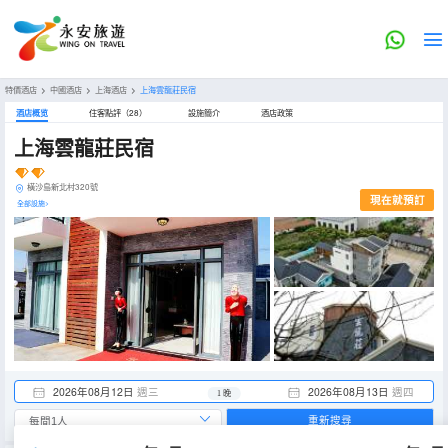
特價酒店
>
中國酒店
>
上海酒店
>
上海雲龍莊民宿
酒店概览
住客點評（28）
設施簡介
酒店政策
上海雲龍莊民宿
橫沙島新北村320號
現在就預訂
全部設施>
2026年08月12日
週三
2026年08月13日
週四
1 晚
重新搜尋