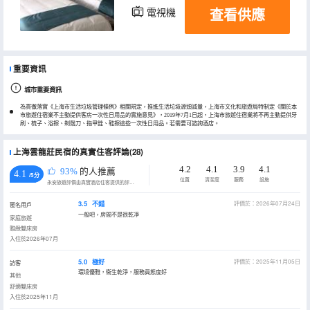
查看供應
電視機
重要資訊
城市重要資訊
為貫徹落實《上海市生活垃圾管理條例》相關規定，推進生活垃圾源頭減量，上海市文化和旅遊局特制定《關於本
市旅遊住宿業不主動提供客房一次性日用品的實施意見》，2019年7月1日起，上海市旅遊住宿業將不再主動提供牙
刷、梳子、浴擦、剃鬚刀、指甲銼、鞋擦這些一次性日用品。若需要可諮詢酒店。
上海雲龍莊民宿的真實住客評論(28)
4.2
4.1
3.9
4.1
93%
的人推薦
4.1
/5分
位置
清潔度
服務
設施
永安旅遊評價由真實酒店住客提供的評價。
3.5
不錯
評價於：2026年07月24日
匿名用戶
一般吧，房間不是很乾凈
家庭旅遊
雅緻雙床房
入住於2026年07月
5.0
極好
評價於：2025年11月05日
訪客
環境優雅，衞生乾淨，服務員態度好
其他
舒適雙床房
入住於2025年11月