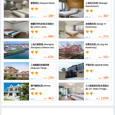
豪雲酒店 (Haoyun Hotel)
上海尚沂民宿 (Shangyi
Guesthouse)
280+
361+
HKD
HKD
4.5
/ 5
4.5
/ 5
陳麗莎特色民宿(民東路分
叁個壹民宿 (Sange Yi
店) (Chen Lisha
Homestay)
Featured Homestay
(Mindong Road))
686+
272+
HKD
HKD
4.7
/ 5
4.6
/ 5
上海正豪客棧 (Shanghai
柒零伍民宿 (Qi Ling Wu
Zhenghao Chinese Inn)
Homestay)
676+
165+
HKD
HKD
5
/ 5
4.6
/ 5
上海歸園田居農家樂
芊雅民宿 (QIANYA B&B)
(Guiyuan Tianju
Farmhouse)
276+
189+
HKD
HKD
2.5
/ 5
3.9
/ 5
樸門鄉野民宿 (Perma
九七穀風居民宿(民東路分
Life)
店) (97 Valley Fengju
Homestay (Min Dong
Road))
462+
2,070+
HKD
HKD
4.9
/ 5
4.7
/ 5