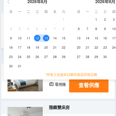
2026年8月
2026年9月
舒適大床房
日
一
二
三
四
五
六
日
一
二
三
四
1
1
2
3
30㎡
1層
空調
2
3
4
5
6
7
8
6
7
8
9
10
查看供應
電視機
9
10
11
12
13
14
15
13
14
15
16
17
16
17
18
19
20
21
22
20
21
22
23
24
雅緻大床房
23
24
25
26
27
28
29
27
28
29
30
30
31
40㎡
2層
空調
*所有入住退房日期均為目的地日期
查看供應
電視機
雅緻雙床房