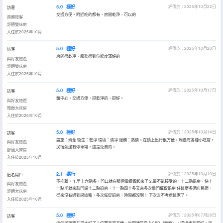
5.0
極好
評價於：2025年10月22日
訪客
交通方便，附近吃的都有，房間乾淨，可以的
商務旅客
舒適雙床房
入住於2025年10月
5.0
極好
評價於：2025年10月20日
訪客
房間很乾凈，服務很到位態度滿好的
與好友旅遊
舒適雙床房
入住於2025年10月
5.0
極好
評價於：2025年10月17日
訪客
鎮中心，交通方便，挺乾淨的，挺好。
與好友旅遊
雅緻大床房
入住於2025年10月
5.0
極好
評價於：2025年10月14日
訪客
設施：齊全 衞生：乾淨 環境：清凈 服務：熱情。在鎮上出行很方便，周邊有各種小吃店，
與好友旅遊
民宿旁邊有停車場，還是免費的。
舒適大床房
入住於2025年10月
2.1
還行
評價於：2025年10月10日
匿名用戶
不推薦。 1.早上六點多，門口就在那個電鑽響起來了 2.最不能接受的，十二點退房，快十
與好友旅遊
一點半就來敲門説十二點退房，十一點四十多又來多次敲門催促退房 住這麼多酒店民宿，
舒適大床房
從來沒有遇到過這種，多次催促退房，時間都沒到！ 下次去不考慮這家了。
入住於2025年10月
5.0
極好
評價於：2025年07月28日
訪客
這個民宿實在是太好了！位置非常方便，出門就是島上CBD（哈哈），環境也非常好，房