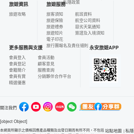
私隱政策
旅遊資訊
旅遊服務
旅遊攻略
旅客須知
航班資料
旅遊保險
航空公司資料
旅遊禮券
惡劣天氣通知
旅遊短片
簽證及入境須知
電子印花
旅行團報名及責任細則
更多服務與支援
永安旅遊APP
會員登入
會員活動
會員登記
顧客意見
會籍簡介
服務查詢
會員有賞
分銷夥伴合作平台
精選優惠
關注我們
[object Object]
本網頁所顯示之價格因應產品種類及出發日期而有所不同，不包括
站點地圖
私隱
|