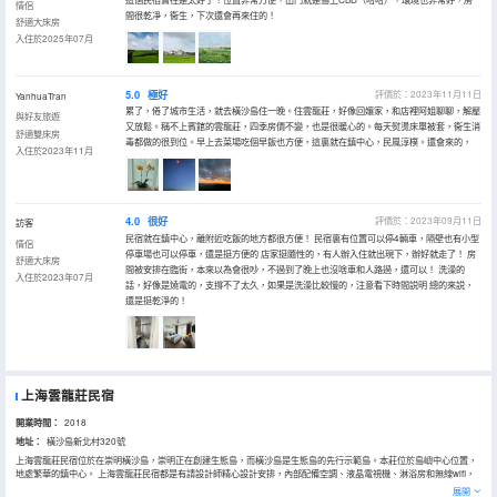
情侶
間很乾凈，衞生，下次還會再來住的！
舒適大床房
入住於2025年07月
5.0
極好
評價於：2023年11月11日
YanhuaTran
累了，倦了城市生活，就去橫沙島住一晚。住雲龍莊，好像回孃家，和店裡阿姐聊聊，解壓
與好友旅遊
又放鬆。稱不上賓館的雲龍莊，四季房價不變，也是很暖心的。每天熨燙床單被套，衞生消
舒適雙床房
毒都做的很到位。早上去菜場吃個早飯也方便，這裏就在鎮中心，民風淳樸。還會來的，
入住於2023年11月
4.0
很好
評價於：2023年09月11日
訪客
民宿就在鎮中心，離附近吃飯的地方都很方便！ 民宿裏有位置可以停4輛車，隔壁也有小型
情侶
停車場也可以停車，還是挺方便的 店家挺隨性的，有人辦入住就出現下，辦好就走了！ 房
舒適大床房
間被安排在臨街，本來以為會很吵，不過到了晚上也沒啥車和人路過，還可以！ 洗澡的
入住於2023年07月
話，好像是燒電的，支撐不了太久，如果是洗澡比較慢的，注意看下時間説明 總的來説，
還是挺乾淨的！
上海雲龍莊民宿
開業時間：
2018
地址：
橫沙島新北村320號
上海雲龍莊民宿位於在崇明橫沙島，崇明正在創建生態島，而橫沙島是生態島的先行示範島。本莊位於島嶼中心位置，
地處繁華的鎮中心。 上海雲龍莊民宿都是有請設計師精心設計安排，內部配備空調、液晶電視機、淋浴房和無線wifi，
滿足您全家人入住需求的同時又增添了家庭的温馨感。旅客可以在閒暇時間去酒店的休閒區，提升健康幸福感。
展開