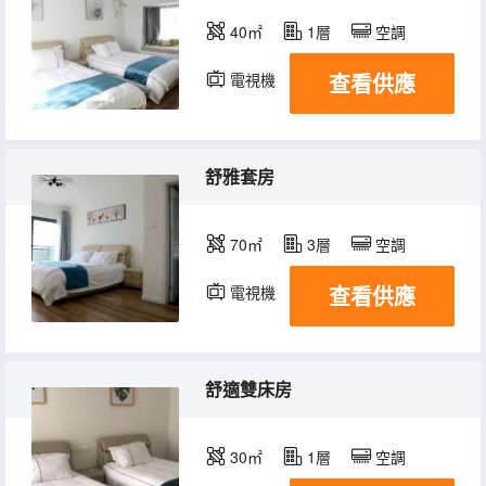
40㎡
1層
空調
查看供應
電視機
舒雅套房
70㎡
3層
空調
查看供應
電視機
舒適雙床房
30㎡
1層
空調