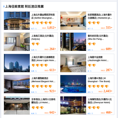
上海佳銘賓館
附近酒店推薦
上海北外灘金輝索菲特酒
如家精選酒店(上海外灘外
店 (Sofitel Shanghai
白渡橋店) (Homeinn plus
North Bund)
Hotel - Shanghai Bund
Waibaidu Bridge)
1,012+
555+
HKD
HKD
4.7
/ 5
4.7
/ 5
上海海又酒店(北外灘店)
書的房民宿(北外灘店)
(haiyou)
(Shu De Fang
Homestay (The North
Bund))
264+
609+
HKD
HKD
3.9
/ 5
4.9
/ 5
上海北外灘外白渡橋輕居
上海嘉中金旅館
酒店 (Atour Light Hotel
(Jiazhongjin Hotel
Shanghai The Bund
Shanghai)
Wusong Road)
613+
287+
HKD
HKD
4.8
/ 5
4
/ 5
上海外灘雅緻酒店
上海外灘W酒店 (W
(Mehood Elegant Hotel
Shanghai - The Bund)
Shanghai Bund)
923+
2,443+
HKD
HKD
4.4
/ 5
4.5
/ 5
全季酒店(上海四川北路地
上海臻悅酒店(外灘四川北
鐵站店) (JI Hotel
路店) (Zhenyue Hotel)
(Shanghai Sichuan
North Road Metro
Station))
642+
468+
HKD
HKD
4.4
/ 5
4.5
/ 5