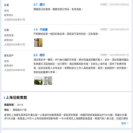
2.7
還行
評價於：2026年02月06日
訪客
關鍵是沒有電梯，樓層空間又特高，有待改進。
其他
標準房B
入住於2026年01月
1.5
不推薦
評價於：2025年08月02日
訪客
門把鎖衹能靠一個回扣鎖支撐，環境真不是特別好，沒有電梯。
商務旅客
標準房B
入住於2025年07月
5.0
極好
評價於：2025年06月01日
匿名用戶
酒店靠近市一醫院，步行幾分鐘即可到達，適合陪護或就醫的客人。此外，酒店距離地鐵站
其他
和周邊生活設施較近，出行便利。酒店價格相對合理，尤其在上海市區，提供了免費停車
標準房B
場，這對自駕客人非常友好。老闆和部分工作人員態度熱情、周到，能夠提供一定的幫助，
入住於2025年05月
例如協助搬運行李等。
上海佳銘賓館
開業時間：
2019
地址：
溧陽路507號
座落於上海著名風景區外灘北面一公里處的佳銘賓館是一家經濟型賓館。地鐵四號線海倫路站步行8分鐘，距離北外灘
步行8分鐘。毗鄰滬上中外人士時尚娛樂休閒新地標—1933老場坊上海國際創意園區。賓館門前八車大道，交通方便快
捷。將浦江二岸的秀麗景色及東方明珠電視塔盡收眼底。賓館內設施齊全，周邊有各式中西餐廳、酒吧等，供應上海風
展開
味佳餚和港式粵菜及隨意小酌、商務中心、娛樂中心等，是您旅遊、休閒、宴請和商務活動的理想下榻之處。