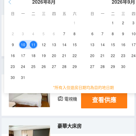
2026年8月
2026年9月
標準房B
日
一
二
三
四
五
六
日
一
二
三
四
1
1
2
3
20㎡
4層
空調
2
3
4
5
6
7
8
6
7
8
9
10
查看供應
電視機
9
10
11
12
13
14
15
13
14
15
16
17
16
17
18
19
20
21
22
20
21
22
23
24
大床房
23
24
25
26
27
28
29
27
28
29
30
30
31
18-25㎡
3層
空調
*所有入住退房日期均為目的地日期
查看供應
電視機
豪華大床房