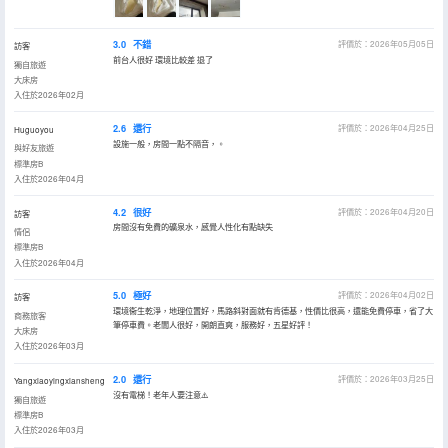
3.0
不錯
評價於：2026年05月05日
訪客
前台人很好 環境比較差 退了
獨自旅遊
大床房
入住於2026年02月
2.6
還行
評價於：2026年04月25日
Huguoyou
設施一般，房間一點不隔音，。
與好友旅遊
標準房B
入住於2026年04月
4.2
很好
評價於：2026年04月20日
訪客
房間沒有免費的礦泉水，感覺人性化有點缺失
情侶
標準房B
入住於2026年04月
5.0
極好
評價於：2026年04月02日
訪客
環境衞生乾淨，地理位置好，馬路斜對面就有肯德基，性價比很高，還能免費停車，省了大
商務旅客
筆停車費。老闆人很好，開朗直爽，服務好，五星好評！
大床房
入住於2026年03月
2.0
還行
評價於：2026年03月25日
Yangxiaoyingxiansheng
沒有電梯！老年人要注意⚠️
獨自旅遊
標準房B
入住於2026年03月