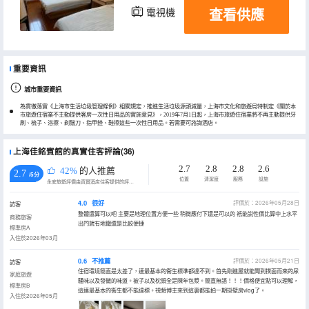
查看供應
電視機
重要資訊
城市重要資訊
為貫徹落實《上海市生活垃圾管理條例》相關規定，推進生活垃圾源頭減量，上海市文化和旅遊局特制定《關於本
市旅遊住宿業不主動提供客房一次性日用品的實施意見》，2019年7月1日起，上海市旅遊住宿業將不再主動提供牙
刷、梳子、浴擦、剃鬚刀、指甲銼、鞋擦這些一次性日用品。若需要可諮詢酒店。
上海佳銘賓館的真實住客評論(36)
2.7
2.8
2.8
2.6
42%
的人推薦
2.7
/5分
位置
清潔度
服務
設施
永安旅遊評價由真實酒店住客提供的評價。
4.0
很好
評價於：2026年05月28日
訪客
整體還算可以吧 主要是地理位置方便一些 稍微應付下還是可以的 衹能説性價比算中上水平
商務旅客
出門就有地鐵還是比較便捷
標準房A
入住於2026年03月
0.6
不推薦
評價於：2026年05月21日
訪客
住宿環境簡直是太差了，連最基本的衞生標準都達不到。首先剛進屋就能聞到撲面而來的尿
家庭旅遊
騷味以及發黴的味道。被子以及枕頭全是陳年包漿。簡直無語！！！價格便宜點可以理解，
標準房B
這連最基本的衞生都不能達標。視頻博主來到這裏都能拍一期掛壁房vlog了。
入住於2026年05月