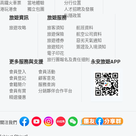
高鐵火車票
當地體驗
分行位置
港玩港食
獨立包團
人才招聘及發展
私隱政策
旅遊資訊
旅遊服務
旅遊攻略
旅客須知
航班資料
旅遊保險
航空公司資料
旅遊禮券
惡劣天氣通知
旅遊短片
簽證及入境須知
電子印花
旅行團報名及責任細則
更多服務與支援
永安旅遊APP
會員登入
會員活動
會員登記
顧客意見
會籍簡介
服務查詢
會員有賞
分銷夥伴合作平台
精選優惠
關注我們