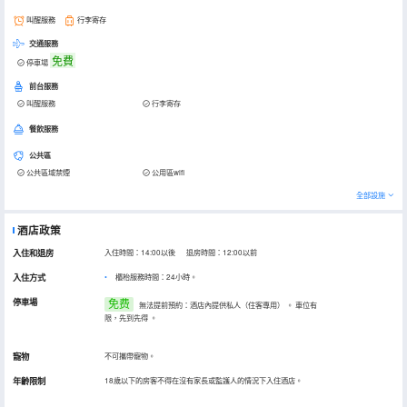
叫醒服務
行李寄存
交通服務
免費
停車場
前台服務
叫醒服務
行李寄存
餐飲服務
公共區
公共區域禁煙
公用區wifi
全部設施
酒店政策
入住和退房
入住時間：14:00以後 退房時間：12:00以前
入住方式
櫃枱服務時間：24小時。
停車場
免费
無法提前預約：酒店內提供私人（住客專用）
。
車位有
限，先到先得
。
寵物
不可攜帶寵物。
年齡限制
18歲以下的房客不得在沒有家長或監護人的情況下入住酒店。