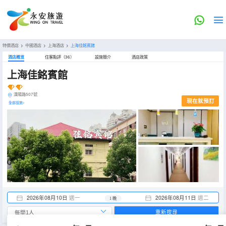
特價酒店
>
中國酒店
>
上海酒店
>
上海佳銘賓館
酒店概览
住客點評（36）
設施簡介
酒店政策
上海佳銘賓館
溧陽路507號
現在就預訂
全部設施>
2026年08月10日
週一
2026年08月11日
週二
1 晚
重新搜尋