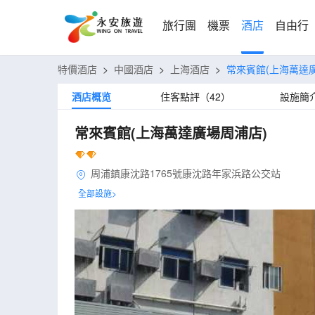
旅行團
機票
酒店
自由行
特價酒店
>
中國酒店
>
上海酒店
>
常來賓館(上海萬達
酒店概览
住客點評（42）
設施簡
常來賓館(上海萬達廣場周浦店)
周浦鎮康沈路1765號康沈路年家浜路公交站
全部設施>