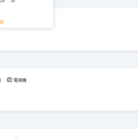
29
30
空調
電視機
期
調
電視機