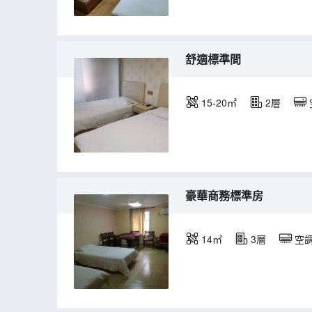
舒適標準間
15-20㎡
2層
豪華商務標準房
14㎡
3層
空