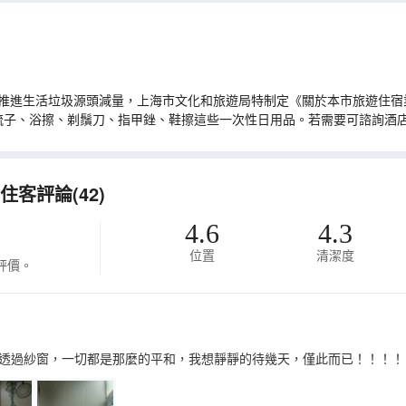
推進生活垃圾源頭減量，上海市文化和旅遊局特制定《關於本市旅遊住宿業
梳子、浴擦、剃鬚刀、指甲銼、鞋擦這些一次性日用品。若需要可諮詢酒
客評論(42)
4.6
4.3
位置
清潔度
評價。
透過紗窗，一切都是那麼的平和，我想靜靜的待幾天，僅此而已！！！！