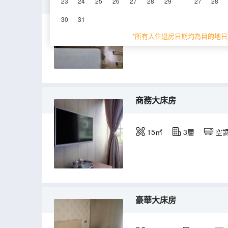
標準房A
23
24
25
26
27
28
29
27
28
30
31
10-15㎡
3層
*所有入住退房日期均為目的地日
商務大床房
15㎡
3層
空
豪華大床房