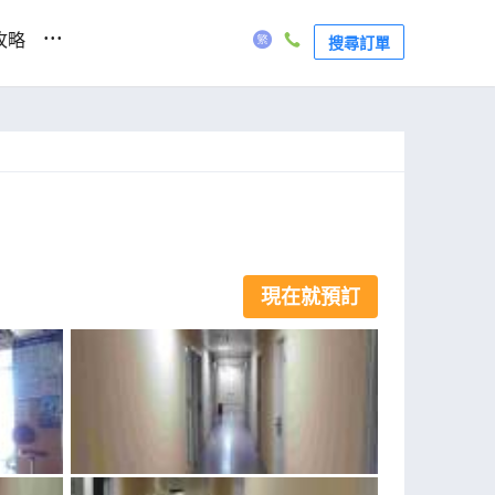
...
攻略
搜尋訂單
現在就預訂