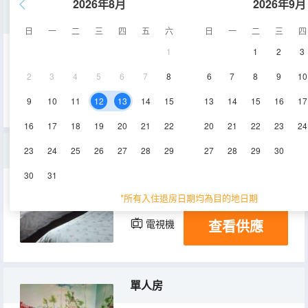
2026年8月
2026年9月
大床房
日
一
二
三
四
五
六
日
一
二
三
四
1
1
2
3
10㎡
3層
空調
2
3
4
5
6
7
8
6
7
8
9
10
查看供應
電視機
9
10
11
12
13
14
15
13
14
15
16
17
16
17
18
19
20
21
22
20
21
22
23
24
標準間
23
24
25
26
27
28
29
27
28
29
30
30
31
10㎡
3層
空調
*所有入住退房日期均為目的地日期
查看供應
電視機
單人房