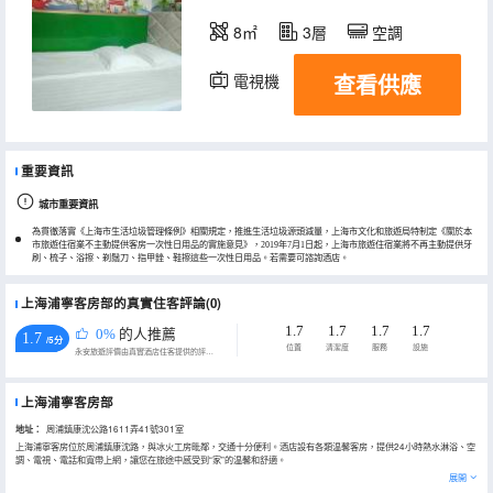
8㎡
3層
空調
查看供應
電視機
重要資訊
城市重要資訊
為貫徹落實《上海市生活垃圾管理條例》相關規定，推進生活垃圾源頭減量，上海市文化和旅遊局特制定《關於本
市旅遊住宿業不主動提供客房一次性日用品的實施意見》，2019年7月1日起，上海市旅遊住宿業將不再主動提供牙
刷、梳子、浴擦、剃鬚刀、指甲銼、鞋擦這些一次性日用品。若需要可諮詢酒店。
上海浦寧客房部的真實住客評論(0)
1.7
1.7
1.7
1.7
0%
的人推薦
1.7
/5分
位置
清潔度
服務
設施
永安旅遊評價由真實酒店住客提供的評價。
上海浦寧客房部
地址：
周浦鎮康沈公路1611弄41號301室
上海浦寧客房位於周浦鎮康沈路，與冰火工房毗鄰，交通十分便利。酒店設有各類温馨客房，提供24小時熱水淋浴、空
調、電視、電話和寬帶上網，讓您在旅途中感受到“家”的温馨和舒適。
展開