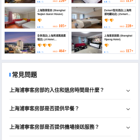
Wanda Plaza))
226+
113+
HKD
HKD
4.6
/ 5
4.8
/ 5
上海雅倩客房 (Shanghai
Zsmart智尚酒店(上海周
Yaqian Guest House)
浦地鐵站店) (Zsmart
Zhishang Hotel
(Shanghai New
International Expo
105+
228+
HKD
HKD
4.8
/ 5
4.1
/ 5
Center Zhoupu Metro
Station))
全季酒店(上海周浦萬達廣
上海意朋旅館 (Shanghai
場店) (JI Hotel
Yipeng Hotel)
(Shanghai Zhoupu
Wanda Plaza))
464+
117+
HKD
HKD
4.6
/ 5
4
/ 5
常見問題
上海浦寧客房部的入住和退房時間是什麼？
上海浦寧客房部是否提供早餐？
上海浦寧客房部是否提供機場接送服務？