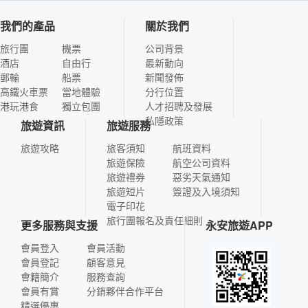
我們的產品
關於我們
旅行團
機票
公司背景
酒店
自由行
最新動向
郵輪
船票
新聞發佈
高鐵火車票
當地體驗
分行位置
港玩港食
獨立包團
人才招聘及發展
私隱政策
旅遊資訊
旅遊服務
旅遊攻略
旅客須知
航班資料
旅遊保險
航空公司資料
旅遊禮券
惡劣天氣通知
旅遊短片
簽證及入境須知
電子印花
旅行團報名及責任細則
更多服務與支援
永安旅遊APP
會員登入
會員活動
會員登記
顧客意見
會籍簡介
服務查詢
會員有賞
分銷夥伴合作平台
精選優惠