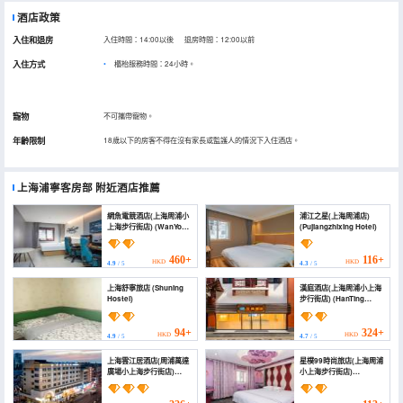
酒店政策
入住和退房
入住時間：14:00以後 退房時間：12:00以前
入住方式
櫃枱服務時間：24小時。
寵物
不可攜帶寵物。
年齡限制
18歲以下的房客不得在沒有家長或監護人的情況下入住酒店。
上海浦寧客房部
附近酒店推薦
網魚電競酒店(上海周浦小
浦江之星(上海周浦店)
上海步行街店) (WanYoo
(Pujiangzhixing Hotel)
Esports Hotel
(Shanghai Zhoupu
Xiaoshanghai
460+
116+
HKD
HKD
4.9
/ 5
4.3
/ 5
Pedestrian Street))
上海舒寧旅店 (Shuning
漢庭酒店(上海周浦小上海
Hostel)
步行街店) (HanTing
Hotel (Shanghai
Zhoupu Little Shanghai
Pedestrian Street))
94+
324+
HKD
HKD
4.9
/ 5
4.7
/ 5
上海雲江居酒店(周浦萬達
星樸99時尚旅店(上海周浦
廣場小上海步行街店)
小上海步行街店)
(Yunjiangju Hotel (
(Shanghai Xingpu 99
ShangHai Zhoupu
Fashion Hotel)