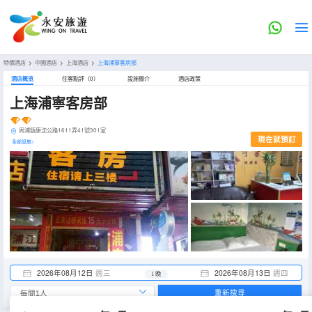
特價酒店
>
中國酒店
>
上海酒店
>
上海浦寧客房部
酒店概览
住客點評（0）
設施簡介
酒店政策
上海浦寧客房部
周浦鎮康沈公路1611弄41號301室
現在就預訂
全部設施>
2026年08月12日
週三
2026年08月13日
週四
1 晚
重新搜尋