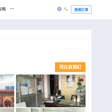
...
攻略
搜尋訂單
現在就預訂