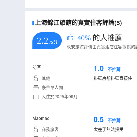
上海錦江旅館的真實住客評論(5)
40%
的人推薦
2.2
/5分
永安旅遊評價由真實酒店住客提供的
1.0
訪客
不推薦
其他
掛壁房想掛壁直接住
豪華單人間
入住於2025年09月
0.5
Maomao
不推薦
商務旅客
太差了無法接受