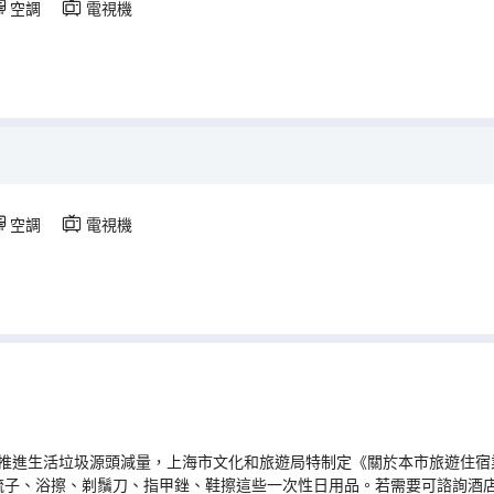
空調
電視機
空調
電視機
推進生活垃圾源頭減量，上海市文化和旅遊局特制定《關於本市旅遊住宿業
梳子、浴擦、剃鬚刀、指甲銼、鞋擦這些一次性日用品。若需要可諮詢酒