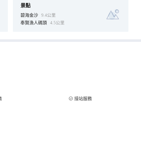
景點
碧海金沙
9.4公里
奉賢漁人碼頭
4.5公里
務
接站服務