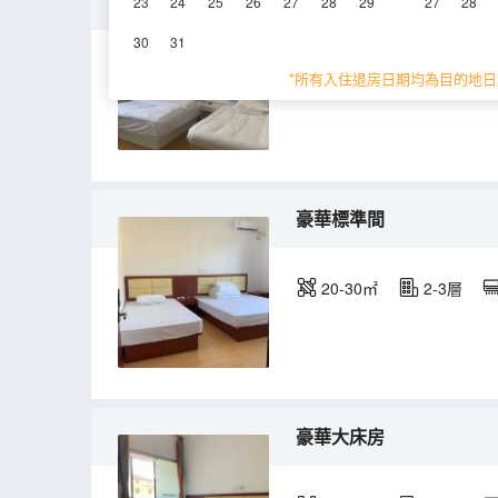
豪華親子房
23
24
25
26
27
28
29
27
28
30
31
20-30㎡
2-3層
*所有入住退房日期均為目的地日
豪華標準間
20-30㎡
2-3層
豪華大床房