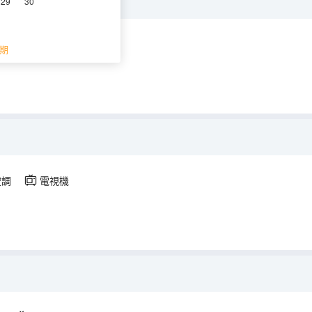
29
30
機
期
空調
電視機