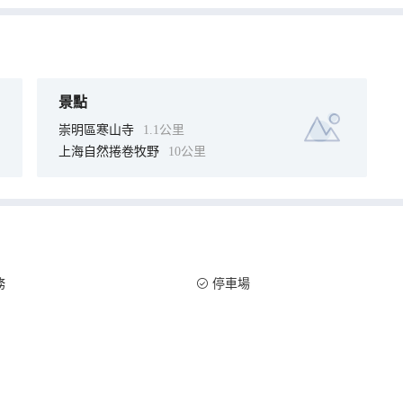
景點
崇明區寒山寺
1.1公里
上海自然捲卷牧野
10公里
務
停車場