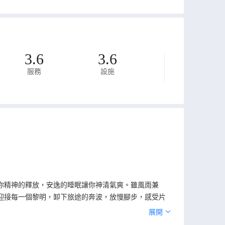
3.6
3.6
服務
設施
你精神的釋放，安逸的睡眠讓你神清氣爽。雖風雨兼
迎接每一個黎明，卸下旅途的奔波，放慢腳步，感受片
展開