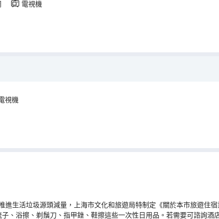
調
電視機
電視機
推進生活垃圾源頭減量，上海市文化和旅遊局特制定《關於本市旅遊住宿業
梳子、浴擦、剃鬚刀、指甲銼、鞋擦這些一次性日用品。若需要可諮詢酒