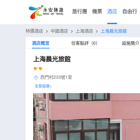
旅行團
機票
酒店
自由行
特價酒店
>
中國酒店
>
上海酒店
>
上海晨光旅館
酒店概览
住客點評（0）
設施簡介
上海晨光旅館
西門村233號1室
全部設施>