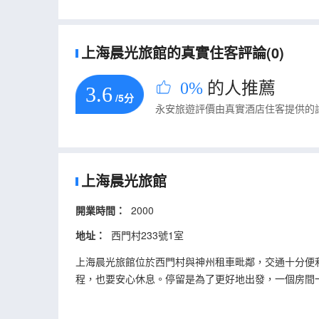
上海晨光旅館的真實住客評論(0)
0%
的人推薦
3.6
/5分
永安旅遊評價由真實酒店住客提供的
上海晨光旅館
開業時間：
2000
地址：
西門村233號1室
上海晨光旅館位於西門村與神州租車毗鄰，交通十分便
程，也要安心休息。停留是為了更好地出發，一個房間
刻家的自在，愛上這家一般的舒適。每次駐留，只為走