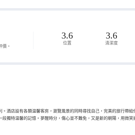
3.6
3.6
位置
清潔度
評價。
利。酒店設有各類温馨客房，瀏覽風景的同時尋找自己，完美的旅行帶給
一段獨特温馨的記憶。夢醒時分，傷心並不難免，又是新的朝陽，用微笑
得更遠。