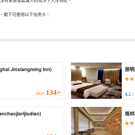
在沒有家長或監護人的情況下入住酒店。
，閣下可使用以下信用卡：
 (Shanghai Jinxiangming Inn)
崇明
(Ch
134+
HKD
4.2
/
日旅館 (Guanchaojiarijiudian)
格林
(Gre
Road