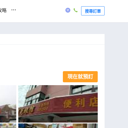
...
攻略
搜尋訂單
現在就預訂