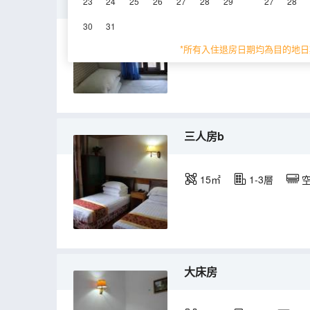
單人房a(公共衞浴)
23
24
25
26
27
28
29
27
28
30
31
7㎡
1層
電視
*所有入住退房日期均為目的地日
三人房b
15㎡
1-3層
大床房