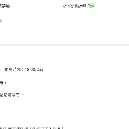
域禁煙
公用區wifi
免費
務
 退房時間：12:00以前
時。
請諮詢酒店
。