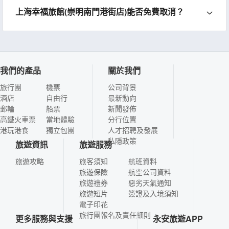
上海幸福旅館(崇明南門港街店)能否免費取消？
我們的產品
關於我們
旅行團
機票
公司背景
酒店
自由行
最新動向
郵輪
船票
新聞發佈
高鐵火車票
當地體驗
分行位置
港玩港食
獨立包團
人才招聘及發展
私隱政策
旅遊資訊
旅遊服務
旅遊攻略
旅客須知
航班資料
旅遊保險
航空公司資料
旅遊禮券
惡劣天氣通知
旅遊短片
簽證及入境須知
電子印花
旅行團報名及責任細則
更多服務與支援
永安旅遊APP