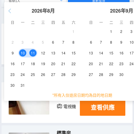
重新搜尋
2026年8月
2026年9月
大床房
日
一
二
三
四
五
六
日
一
二
三
四
1
1
2
3
15㎡
1層
電視機
2
3
4
5
6
7
8
6
7
8
9
10
查看供應
9
10
11
12
13
14
15
13
14
15
16
17
16
17
18
19
20
21
22
20
21
22
23
24
單人房
23
24
25
26
27
28
29
27
28
29
30
30
31
8㎡
1層
空調
*所有入住退房日期均為目的地日期
查看供應
電視機
標準房