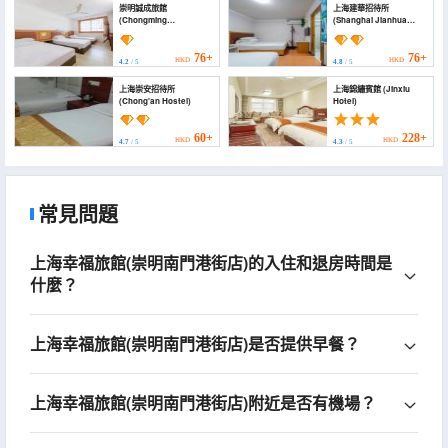
崇明誠成旅館
上海建華招待所
(Chongming
(Shanghai Jianhua
Chengcheng Hotel)
Guesthouse)
76+
76+
HKD
HKD
4.2
/ 5
4.8
/ 5
上海崇安招待所
上海錦繡賓館 (Jinxiu
(Chong'an Hostel)
Hotel)
60+
228+
HKD
HKD
4.7
/ 5
4.3
/ 5
常見問題
上海幸福旅館(崇明南門港街店)的入住和退房時間是
什麼？
上海幸福旅館(崇明南門港街店)是否提供早餐？
上海幸福旅館(崇明南門港街店)附近是否有機場？