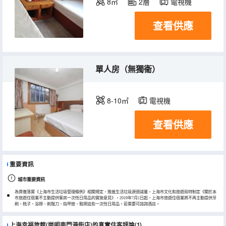
8㎡
2層
電視機
查看供應
單人房（無獨衞）
8-10㎡
電視機
查看供應
重要資訊
城市重要資訊
為貫徹落實《上海市生活垃圾管理條例》相關規定，推進生活垃圾源頭減量，上海市文化和旅遊局特制定《關於本
市旅遊住宿業不主動提供客房一次性日用品的實施意見》，2019年7月1日起，上海市旅遊住宿業將不再主動提供牙
刷、梳子、浴擦、剃鬚刀、指甲銼、鞋擦這些一次性日用品。若需要可諮詢酒店。
上海幸福旅館(崇明南門港街店)的真實住客評論(1)