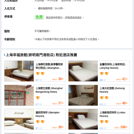
入住和退房
入住時間：14:00以後 退房時間：12:00以前
入住方式
櫃枱服務時間：24小時。
停車場
免费
酒店提供停車位，詳情請諮詢酒店
。
寵物
不可攜帶寵物。
年齡限制
18歲以下的房客不得在沒有家長或監護人的情況下入住酒店。
上海幸福旅館(崇明南門港街店)
附近酒店推薦
上海興旺旅館(新華醫院崇
金鷹招待所(上海崇明店)
明分院店) (Shanghai
(Jinying Hostel)
Xingwang Hotel)
38+
42+
HKD
HKD
4.7
/ 5
4.8
/ 5
上海榮生旅館 (Shanghai
上海大紅旅館 (Dahong
Rongsheng Hotel)
Hostel)
37+
40+
HKD
HKD
1.7
/ 5
1.3
/ 5
瀛前招待所 (Qianqian
上海綠島招待所 (Lvdao
Hostel)
Hostel)
38+
108+
HKD
HKD
3.7
/ 5
1.3
/ 5