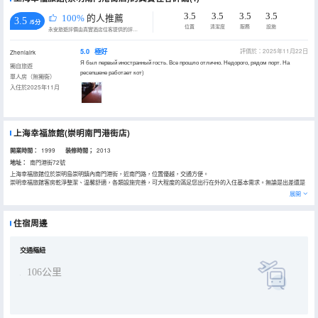
3.5
3.5
3.5
3.5
100%
的人推薦
3.5
/5分
位置
清潔度
服務
設施
永安旅遊評價由真實酒店住客提供的評價。
5.0
極好
評價於：2025年11月22日
Zheniairk
Я был первый иностранный гость. Все прошло отлично. Недорого, рядом порт. На
獨自旅遊
ресепшене работает кот)
單人房（無獨衞）
入住於2025年11月
上海幸福旅館(崇明南門港街店)
開業時間：
1999
装修時間；
2013
地址：
南門港街72號
上海幸福旅館位於崇明島崇明鎮內南門港街，近南門路，位置優越，交通方便。
崇明幸福旅館客房乾淨整潔、温馨舒適，各類設施完善，可大程度的滿足您出行在外的入住基本需求。無論是出差還是
遊玩，這裏都會給您盡心盡力的服務，無所不在的關懷。
展開
住宿周邊
交通樞紐
106公里