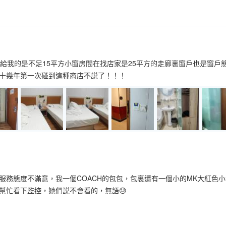
間給我的是不足15平方小窗房間在找店家是25平方的走廊裏窗戶也是窗
十幾年第一次碰到這種商店不説了！！！
服務態度不滿意，我一個COACH的包包，包裏還有一個小的MK大紅色
幫忙看下監控，她們説不會看的，無語😓