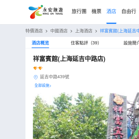
旅行團
機票
酒店
自由行
特價酒店
>
中國酒店
>
上海酒店
>
祥富賓館(上海延吉
酒店概览
住客點評（39）
設施簡
祥富賓館(上海延吉中路店)
延吉中路439號
全部設施>