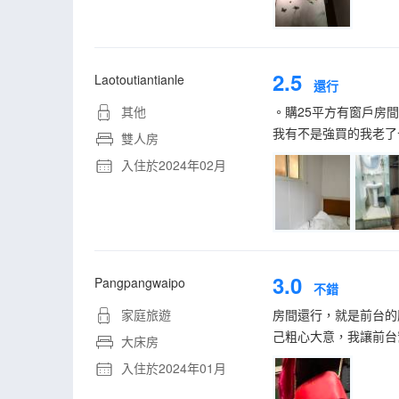
2.5
Laotoutiantianle
還行
其他
。購25平方有窗戶房
我有不是強買的我老了
雙人房
入住於2024年02月
3.0
Pangpangwaipo
不錯
家庭旅遊
房間還行，就是前台的
己粗心大意，我讓前台
大床房
入住於2024年01月