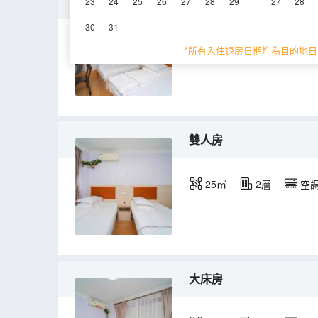
豪華標準間
23
24
25
26
27
28
29
27
28
30
31
20㎡
2層
空
*所有入住退房日期均為目的地日
雙人房
25㎡
2層
空
大床房