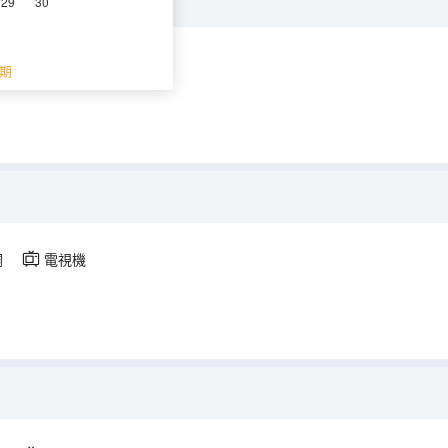
29
30
調
電視機
期
調
電視機