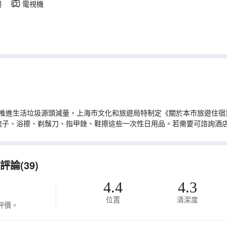
調
電視機
推進生活垃圾源頭減量，上海市文化和旅遊局特制定《關於本市旅遊住宿業
梳子、浴擦、剃鬚刀、指甲銼、鞋擦這些一次性日用品。若需要可諮詢酒
論(39)
4.4
4.3
位置
清潔度
評價。