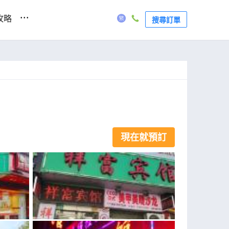
...
攻略
搜尋訂單
現在就預訂