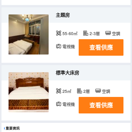
主題房
55-60㎡
2-3層
空調
查看供應
電視機
標準大床房
25㎡
2層
空調
查看供應
電視機
重要資訊