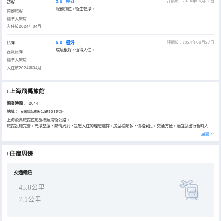
5.0
極好
評價於：2024年06月27日
訪客
服務到位，衞生乾淨。
商務旅客
標準大床房
入住於2024年04月
5.0
極好
評價於：2024年06月27日
訪客
環境很好。值得入住。
商務旅客
標準大床房
入住於2024年04月
上海飛禹旅館
開業時間：
2014
地址：
胡橋鎮浦衞公路9019號-1
上海飛禹旅館位於胡橋鎮浦衞公路。
旅館設施完善，乾淨整潔，熱情周到，是您入住的理想選擇。房型種類多，價格親民，交通方便，適宜您出行暫時入
住，爭取給您一個好的入住體驗。浴室內提供24小時熱水，讓您感受到賓至如歸的享受。旅客可以在閒暇時間去旅館的
展開
休閒區，提升健康幸福感。
住宿周邊
交通樞紐
45.8公里
7.1公里