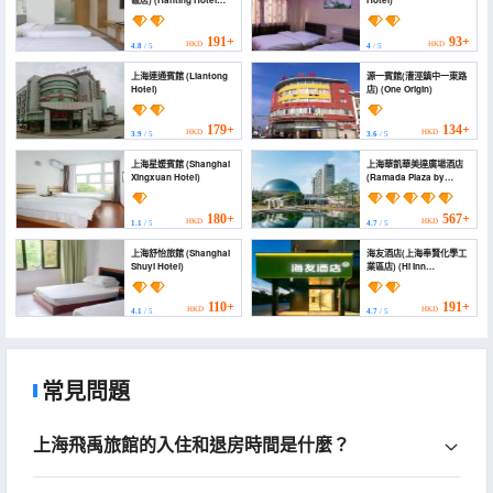
區店) (Hanting Hotel
Hotel)
(Shanghai Caojing
Industrial Park))
191+
93+
HKD
HKD
4.8
/ 5
4
/ 5
上海連通賓館 (Liantong
源一賓館(漕涇鎮中一東路
Hotel)
店) (One Origin)
179+
134+
HKD
HKD
3.9
/ 5
3.6
/ 5
上海星媛賓館 (Shanghai
上海華凱華美達廣場酒店
Xingxuan Hotel)
(Ramada Plaza by
Wyndham SinoBay
Shanghai)
180+
567+
HKD
HKD
1.1
/ 5
4.7
/ 5
上海舒怡旅館 (Shanghai
海友酒店(上海奉賢化學工
Shuyi Hotel)
業區店) (Hi Inn
(Shanghai Fengxian
Chemical Industrial
Zone))
110+
191+
HKD
HKD
4.1
/ 5
4.7
/ 5
常見問題
上海飛禹旅館的入住和退房時間是什麼？