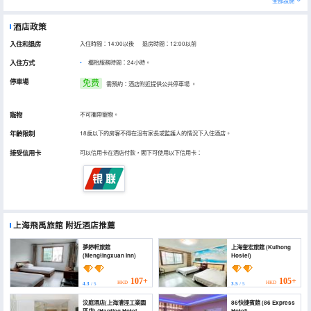
全部設施
酒店政策
入住和退房
入住時間：14:00以後 退房時間：12:00以前
入住方式
櫃枱服務時間：24小時。
停車場
免费
需預約：酒店附近提供公共停車場
。
寵物
不可攜帶寵物。
年齡限制
18歲以下的房客不得在沒有家長或監護人的情況下入住酒店。
接受信用卡
可以信用卡在酒店付款，閣下可使用以下信用卡：
上海飛禹旅館
附近酒店推薦
夢婷軒旅館
上海奎宏旅館 (Kuihong
(Mengtingxuan Inn)
Hostel)
107+
105+
HKD
HKD
4.3
/ 5
3.5
/ 5
汶庭酒店(上海漕涇工業園
86快捷賓館 (86 Express