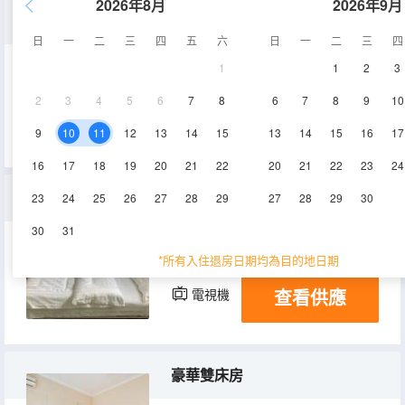
2026年8月
2026年9月
三人房
日
一
二
三
四
五
六
日
一
二
三
四
1
1
2
3
25㎡
2層
空調
2
3
4
5
6
7
8
6
7
8
9
10
查看供應
電視機
9
10
11
12
13
14
15
13
14
15
16
17
16
17
18
19
20
21
22
20
21
22
23
24
標準間
23
24
25
26
27
28
29
27
28
29
30
30
31
15㎡
2層
空調
*所有入住退房日期均為目的地日期
查看供應
電視機
豪華雙床房