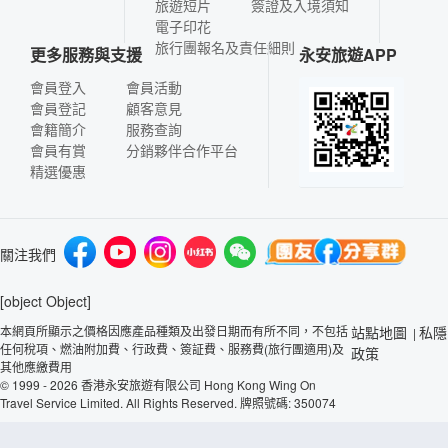
旅遊短片
簽證及入境須知
電子印花
旅行團報名及責任細則
更多服務與支援
永安旅遊APP
會員登入
會員活動
會員登記
顧客意見
會籍簡介
服務查詢
會員有賞
分銷夥伴合作平台
精選優惠
關注我們
[object Object]
本網頁所顯示之價格因應產品種類及出發日期而有所不同，不包括
站點地圖
私隱
|
任何稅項、燃油附加費、行政費、簽証費、服務費(旅行團適用)及
政策
其他應繳費用
© 1999 - 2026 香港永安旅遊有限公司 Hong Kong Wing On
Travel Service Limited. All Rights Reserved. 牌照號碼: 350074