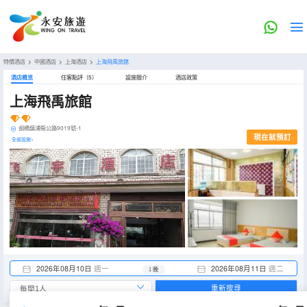
特價酒店
>
中國酒店
>
上海酒店
>
上海飛禹旅館
酒店概览
住客點評（5）
設施簡介
酒店政策
上海飛禹旅館
胡橋鎮浦衞公路9019號-1
現在就預訂
全部設施>
2026年08月10日
週一
2026年08月11日
週二
1 晚
重新搜尋