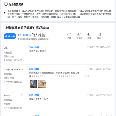
城市重要資訊
為貫徹落實《上海市生活垃圾管理條例》相關規定，推進生活垃圾源頭減量，上海市文化和旅遊局特制定《關於本
市旅遊住宿業不主動提供客房一次性日用品的實施意見》，2019年7月1日起，上海市旅遊住宿業將不再主動提供牙
刷、梳子、浴擦、剃鬚刀、指甲銼、鞋擦這些一次性日用品。若需要可諮詢酒店。
上海飛禹旅館的真實住客評論(5)
4.4
4.4
4.4
4.2
100%
的人推薦
4.4
/5分
位置
清潔度
服務
設施
永安旅遊評價由真實酒店住客提供的評價。
3.8
不錯
評價於：2026年04月13日
訪客
交通方便，還可以
商務旅客
標準大床房
入住於2026年04月
5.0
極好
評價於：2026年03月15日
Longjidianci-renchi
房間很乾凈！適合商務出差！附近也有吃的！老闆人很
商務旅客
好！！！！！！！！！！！！！！！！！！！！！！！！！！！！
標準大床房
入住於2026年03月
5.0
極好
評價於：2024年12月10日
Xiaoha ༽
周圍外賣很多。方便
商務旅客
主題房
入住於2024年09月