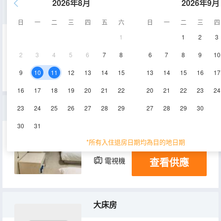
2026年8月
2026年9月
家庭間
日
一
二
三
四
五
六
日
一
二
三
四
1
1
2
3
16㎡
2層
空調
2
3
4
5
6
7
8
6
7
8
9
10
查看供應
電視機
9
10
11
12
13
14
15
13
14
15
16
17
16
17
18
19
20
21
22
20
21
22
23
24
標準房
23
24
25
26
27
28
29
27
28
29
30
30
31
20㎡
1-3層
空調
*所有入住退房日期均為目的地日期
查看供應
電視機
大床房