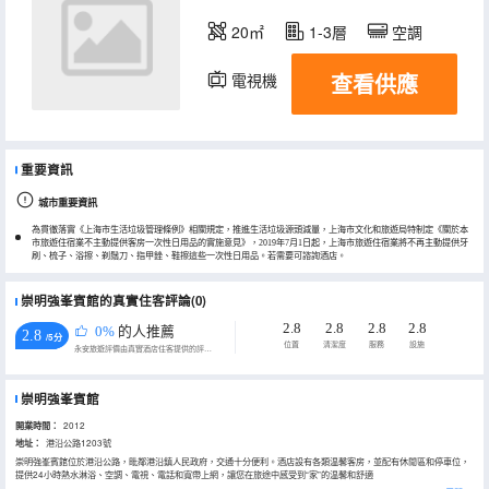
20㎡
1-3層
空調
查看供應
電視機
重要資訊
城市重要資訊
為貫徹落實《上海市生活垃圾管理條例》相關規定，推進生活垃圾源頭減量，上海市文化和旅遊局特制定《關於本
市旅遊住宿業不主動提供客房一次性日用品的實施意見》，2019年7月1日起，上海市旅遊住宿業將不再主動提供牙
刷、梳子、浴擦、剃鬚刀、指甲銼、鞋擦這些一次性日用品。若需要可諮詢酒店。
崇明強峯賓館的真實住客評論(0)
2.8
2.8
2.8
2.8
0%
的人推薦
2.8
/5分
位置
清潔度
服務
設施
永安旅遊評價由真實酒店住客提供的評價。
崇明強峯賓館
開業時間：
2012
地址：
港沿公路1203號
崇明強峯賓館位於港沿公路，毗鄰港沿鎮人民政府，交通十分便利。酒店設有各類温馨客房，並配有休閒區和停車位，
提供24小時熱水淋浴、空調、電視、電話和寬帶上網，讓您在旅途中感受到“家”的温馨和舒適