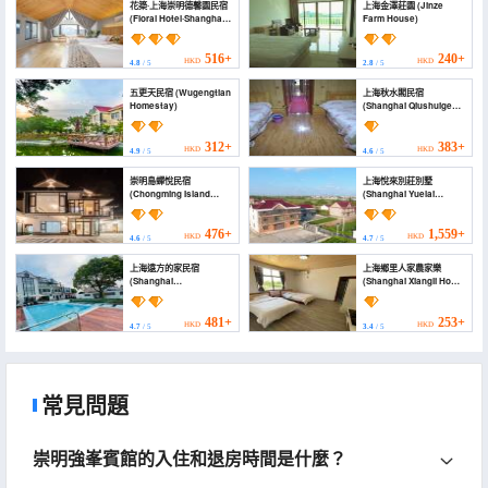
花築·上海崇明德馨園民宿
上海金澤莊園 (Jinze
(Floral Hotel·Shanghai
Farm House)
Dexinyuan Hotel)
516+
240+
HKD
HKD
4.8
/ 5
2.8
/ 5
五更天民宿 (Wugengtian
上海秋水閣民宿
Homestay)
(Shanghai Qiushuige
Homestay)
312+
383+
HKD
HKD
4.9
/ 5
4.6
/ 5
崇明島蟬悅民宿
上海悅來別莊別墅
(Chongming Island
(Shanghai Yuelai
Chanyue Homestay)
Biezhuang Villa)
476+
1,559+
HKD
HKD
4.6
/ 5
4.7
/ 5
上海遠方的家民宿
上海鄉里人家農家樂
(Shanghai
(Shanghai Xiangli Home
Yuanfangdejia
Farmhouse)
Homestay)
481+
253+
HKD
HKD
4.7
/ 5
3.4
/ 5
常見問題
崇明強峯賓館的入住和退房時間是什麼？