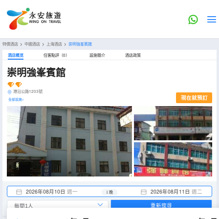
特價酒店
>
中國酒店
>
上海酒店
>
崇明強峯賓館
酒店概览
住客點評（0）
設施簡介
酒店政策
崇明強峯賓館
港沿公路1203號
現在就預訂
全部設施>
2026年08月10日
週一
2026年08月11日
週二
1 晚
重新搜尋