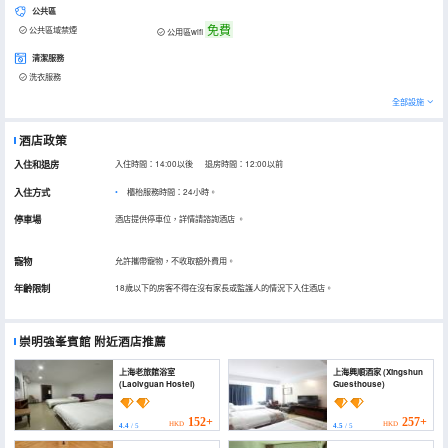
公共區
免費
公共區域禁煙
公用區wifi
清潔服務
洗衣服務
全部設施
酒店政策
入住和退房
入住時間：14:00以後 退房時間：12:00以前
入住方式
櫃枱服務時間：24小時。
停車場
酒店提供停車位，詳情請諮詢酒店
。
寵物
允許攜帶寵物，不收取額外費用。
年齡限制
18歲以下的房客不得在沒有家長或監護人的情況下入住酒店。
崇明強峯賓館
附近酒店推薦
上海老旅館浴室
上海興順酒家 (Xingshun
(Laolvguan Hostel)
Guesthouse)
152+
257+
HKD
HKD
4.4
/ 5
4.5
/ 5