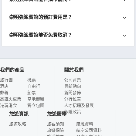
崇明強峯賓館的預訂費用是？
崇明強峯賓館能否免費取消？
我們的產品
關於我們
旅行團
機票
公司背景
酒店
自由行
最新動向
郵輪
船票
新聞發佈
高鐵火車票
當地體驗
分行位置
港玩港食
獨立包團
人才招聘及發展
私隱政策
旅遊資訊
旅遊服務
旅遊攻略
旅客須知
航班資料
旅遊保險
航空公司資料