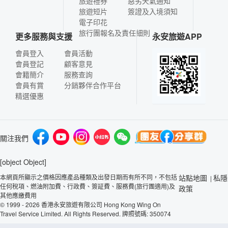
旅遊禮券
惡劣天氣通知
旅遊短片
簽證及入境須知
電子印花
旅行團報名及責任細則
更多服務與支援
永安旅遊APP
會員登入
會員活動
會員登記
顧客意見
會籍簡介
服務查詢
會員有賞
分銷夥伴合作平台
精選優惠
關注我們
[object Object]
本網頁所顯示之價格因應產品種類及出發日期而有所不同，不包括
站點地圖
私隱
|
任何稅項、燃油附加費、行政費、簽証費、服務費(旅行團適用)及
政策
其他應繳費用
© 1999 - 2026 香港永安旅遊有限公司 Hong Kong Wing On
Travel Service Limited. All Rights Reserved. 牌照號碼: 350074